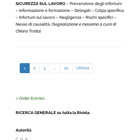
SICUREZZA SUL LAVORO
– Prevenzione degli infortuni
– Informazione e formazione – Delegati – Colpa specifica
– Infortuni sul lavoro – Negligenza – Rischi specifici –
Nesso di causalità.
(Segnalazione e massima a cura di
Chiara Trotta)
1
2
3
...
10
Ultima
« Older Entries
RICERCA GENERALE su tutta la Rivista.
Autorità
C. G. A.