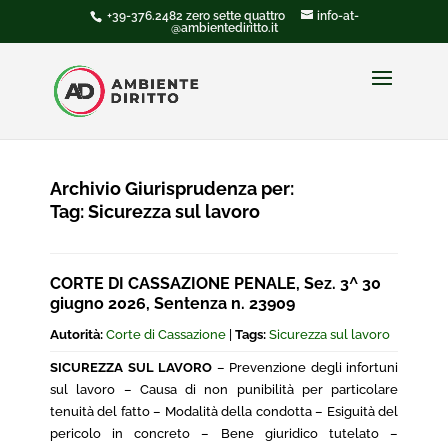
+39-376.2482 zero sette quattro
info-at-
@ambientediritto.it
Archivio Giurisprudenza per:
Tag:
Sicurezza sul lavoro
CORTE DI CASSAZIONE PENALE, Sez. 3^ 30
giugno 2026, Sentenza n. 23909
Autorità:
Corte di Cassazione
|
Tags:
Sicurezza sul lavoro
SICUREZZA SUL LAVORO
– Prevenzione degli infortuni
sul lavoro – Causa di non punibilità per particolare
tenuità del fatto – Modalità della condotta – Esiguità del
pericolo in concreto – Bene giuridico tutelato –