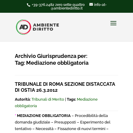
+39-376.2482 zero sette quattro
info-at-
@ambientediritto.it
Archivio Giurisprudenza per:
Tag:
Mediazione obbligatoria
TRIBUNALE DI ROMA SEZIONE DISTACCATA
DI OSTIA 26.3.2012
Autorità:
Tribunali di Merito
|
Tags:
Mediazione
obbligatoria
*
MEDIAZIONE OBBLIGATORIA
– Procedibilità della
domanda giudiziale – Presupposti – Esperimento del
tentativo – Necessità – Fissazione di nuovi termini –