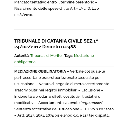
Mancato tentativo entro il termine perentorio –
Risarcimento delle spese di lite Art.5 1^ c. D. L.vo
n.28/2010.
TRIBUNALE DI CATANIA CIVILE SEZ.1^
24/02/2012 Decreto n.2488
Autorità:
Tribunali di Merito
|
Tags:
Mediazione
obbligatoria
MEDIAZIONE OBBLIGATORIA
– Verbale col quale le
parti accertano essersi perfezionato l’acquisto per
usucapione – Natura di negozio di mero accertamento –
Trascrivibilita’ nei registri immobiliari – Esclusione –
Inidoneità a produrre effetti costitutivi, traslativi o
modificativi – Accertamento valevole “
erga omnes
” –
Sentenza accertativa dell’usucapione – D. L.vo n.28/2010
– Artt. 2643, 2651, 2674 bis e 2909 c.c. e 113 ter disp.att..