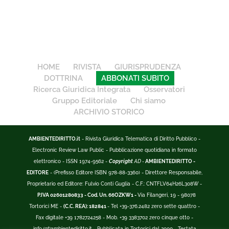
HOME
RIVISTA
GIURISPRUDENZA
DOTTRINA
ABBONATI SUBITO
Ricerca Giuridica Integrata
Osservatori
Gruppo Editoriale
Chi siamo
ARCHIVIO STORICO
AMBIENTEDIRITTO.it
- Rivista Giuridica Telematica di Diritto Pubblico -
Electronic Review Law Public - Pubblicazione quotidiana in formato
elettronico - ISSN 1974-9562 -
Copyright
AD -
AMBIENTEDIRITTO -
EDITORE
- (Prefisso Editore ISBN 978-88-3360) - Direttore Responsabile,
Proprietario ed Editore: Fulvio Conti Guglia - C.F.: CNTFLV64H26L308W -
P.IVA 02601280833 - Cod. Un. 66OZKW1 -
Via Filangeri, 19 - 98078
Tortorici ME -
(C.C. REA): 182841
- Tel +39-376.2482 zero sette quattro -
Fax digitale +39 1782724258 - Mob. +39 3383702 zero cinque otto -
info
(at)
ambientediritto.it - Pubblicata in Tortorici dal 2000 - Testata