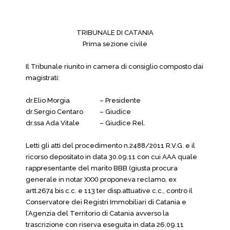
TRIBUNALE DI CATANIA
Prima sezione civile
Il Tribunale riunito in camera di consiglio composto dai
magistrati:
dr.Elio Morgia
– Presidente
dr.Sergio Centaro
– Giudice
dr.ssa Ada Vitale
– Giudice Rel.
Letti gli atti del procedimento n.2488/2011 R.V.G. e il
ricorso depositato in data 30.09.11 con cui AAA quale
rappresentante del marito BBB (giusta procura
generale in notar XXX) proponeva reclamo, ex
artt.2674 bis c.c. e 113 ter disp.attuative c.c., contro il
Conservatore dei Registri Immobiliari di Catania e
l’Agenzia del Territorio di Catania avverso la
trascrizione con riserva eseguita in data 26.09.11