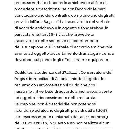
processo verbale di accordo amichevole al fine di
procedere a trascrizione “se con l’accordo le parti
concludono uno dei contratti o compiono uno degli atti
previsti dall’art.2643 c.c.”. La trascrivibilità del verbale
di accordo amichevole in oggetto si fonderebbe, in
particolare, sull’art.2651 c.c. che prevede la
trascrivibilità delle sentenze di accertamento
dell’usucapione, cui il verbale di accordo amichevole
avente ad oggetto l’accertamento di analoga vicenda
dovrebbe, sul piano degli effetti, essere equiparato.
Costituitosi all’udienza del 27.10.11, il Conservatore dei
Registri Immobiliari di Catania chiede il rigetto del
reclamo con argomentazioni giuridiche così
riassumibili: il verbale di accordo amichevole, avente
ad oggetto il riconoscimento della maturata
usucapione, non è trascrivibile non potendosi
ricondurre ad alcuno degli atti previsti dall’art.2643
c.c., espressamente richiamato dall’art.11 comma 3
del D.L.vo n.28/10, in quanto esso non realizza alcun