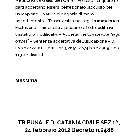
MEDIAZIONE OBBLIGATORIA
– Verbale col quale le
parti accertano essersi perfezionato l’acquisto per
usucapione – Natura di negozio di mero
accertamento – Trascrivibilita’ nei registri immobiliari –
Esclusione – Inidoneità a produrre effetti costitutivi,
traslativi o modificativi – Accertamento valevole “
erga
omnes
” – Sentenza accertativa dell’usucapione – D.
L.vo n.28/2010 – Artt. 2643, 2651, 2674 bis e 2909 c.c. e
113 ter disp.att..
Massima
TRIBUNALE DI CATANIA CIVILE SEZ.1^,
24 febbraio 2012 Decreto n.2488