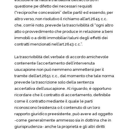
questione pe difetto dei necessari requisiti
(“reciproche concessioni” delle parti) ed essendo, per
altro verso, non risolutivo il richiamo all’art.2645 c.c.
che, com’è noto, prevede la trascrivibilità di “ogni altro
atto o provvedimento che produce in relazione a beni
immobili o a diritti immobiliari taluni degli effetti dei
contratti menzionati nell’art.2643 c.c.”.
La trascrivibilità del verbale di accordo amichevole
contenente l’accertamento dell’intervenuta
usucapione non può nemmeno ammettersi per il
tramite dell’art.2651 c.c., dal momento che tale norma
prevede la trascrizione solo della sentenza
accertativa dell’usucapione. Al riguardo, è opportuno
ricordare che il contratto di accertamento, definibile
come il contratto mediante il quale le parti
riconoscono l’esistenza o il contenuto di un loro
rapporto giuridico preesistente, può avere ad oggetto
-come generalmente ammesso sia in dottrina che in
giurisprudenza- anche la proprietà e gli altri diritti