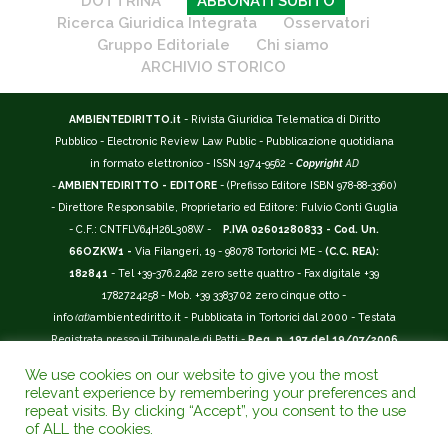
DOTTRINA
ABBONATI SUBITO
Ricerca Giuridica Integrata
Osservatori
Gruppo Editoriale
Chi siamo
ARCHIVIO STORICO
AMBIENTEDIRITTO.it
- Rivista Giuridica Telematica di Diritto
Pubblico - Electronic Review Law Public - Pubblicazione quotidiana
in formato elettronico - ISSN 1974-9562 -
Copyright
AD
-
AMBIENTEDIRITTO - EDITORE
- (Prefisso Editore ISBN 978-88-3360)
- Direttore Responsabile, Proprietario ed Editore: Fulvio Conti Guglia
- C.F.: CNTFLV64H26L308W -
P.IVA 02601280833 - Cod. Un.
66OZKW1 -
Via Filangeri, 19 - 98078 Tortorici ME -
(C.C. REA):
182841
- Tel +39-376.2482 zero sette quattro - Fax digitale +39
1782724258 - Mob. +39 3383702 zero cinque otto -
info
(at)
ambientediritto.it - Pubblicata in Tortorici dal 2000 - Testata
Registrata presso il Tribunale di Patti -
Reg. n. 197 del 19/07/2006
-
(BarCode 9 771974 956204)
-
R.O.C. n. 44135.
We use cookies on our website to give you the most
__________
relevant experience by remembering your preferences and
La Rivista Giuridica
AMBIENTEDIRITTO.IT
-
ISSN 1974-9562
è
repeat visits. By clicking “Accept”, you consent to the use
of ALL the cookies.
riconosciuta ed inserita nell'Area 12 - (
Classe A
) -
Riviste Scientifiche