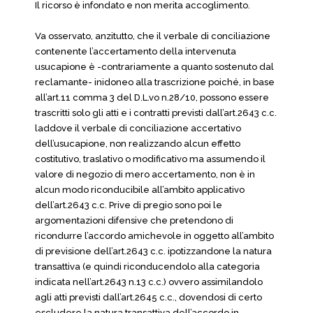
Il ricorso è infondato e non merita accoglimento.
Va osservato, anzitutto, che il verbale di conciliazione
contenente l’accertamento della intervenuta
usucapione è -contrariamente a quanto sostenuto dal
reclamante- inidoneo alla trascrizione poiché, in base
all’art.11 comma 3 del D.L.vo n.28/10, possono essere
trascritti solo gli atti e i contratti previsti dall’art.2643 c.c.
laddove il verbale di conciliazione accertativo
dell’usucapione, non realizzando alcun effetto
costitutivo, traslativo o modificativo ma assumendo il
valore di negozio di mero accertamento, non è in
alcun modo riconducibile all’ambito applicativo
dell’art.2643 c.c. Prive di pregio sono poi le
argomentazioni difensive che pretendono di
ricondurre l’accordo amichevole in oggetto all’ambito
di previsione dell’art.2643 c.c. ipotizzandone la natura
transattiva (e quindi riconducendolo alla categoria
indicata nell’art.2643 n.13 c.c.) ovvero assimilandolo
agli atti previsti dall’art.2645 c.c., dovendosi di certo
escludere la natura transattiva dell’accordo in