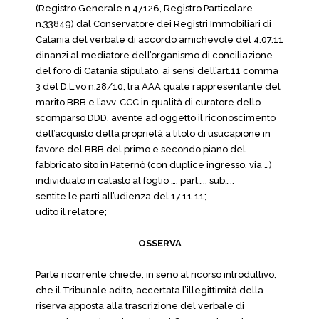
(Registro Generale n.47126, Registro Particolare
n.33849) dal Conservatore dei Registri Immobiliari di
Catania del verbale di accordo amichevole del 4.07.11
dinanzi al mediatore dell’organismo di conciliazione
del foro di Catania stipulato, ai sensi dell’art.11 comma
3 del D.L.vo n.28/10, tra AAA quale rappresentante del
marito BBB e l’avv. CCC in qualità di curatore dello
scomparso DDD, avente ad oggetto il riconoscimento
dell’acquisto della proprietà a titolo di usucapione in
favore del BBB del primo e secondo piano del
fabbricato sito in Paternò (con duplice ingresso, via …)
individuato in catasto al foglio …, part…., sub…..
sentite le parti all’udienza del 17.11.11;
udito il relatore;
OSSERVA
Parte ricorrente chiede, in seno al ricorso introduttivo,
che il Tribunale adito, accertata l’illegittimità della
riserva apposta alla trascrizione del verbale di