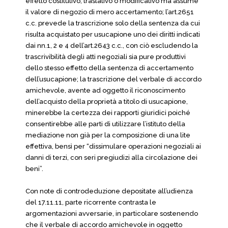
effetto costitutivo, traslativo o modificativo ma assume
il valore di negozio di mero accertamento; l’art.2651
c.c. prevede la trascrizione solo della sentenza da cui
risulta acquistato per usucapione uno dei diritti indicati
dai nn.1, 2 e 4 dell’art.2643 c.c., con ciò escludendo la
trascrivibilità degli atti negoziali sia pure produttivi
dello stesso effetto della sentenza di accertamento
dell’usucapione; la trascrizione del verbale di accordo
amichevole, avente ad oggetto il riconoscimento
dell’acquisto della proprietà a titolo di usucapione,
minerebbe la certezza dei rapporti giuridici poiché
consentirebbe alle parti di utilizzare l’istituto della
mediazione non già per la composizione di una lite
effettiva, bensì per “dissimulare operazioni negoziali ai
danni di terzi, con seri pregiudizi alla circolazione dei
beni”.
Con note di controdeduzione depositate all’udienza
del 17.11.11, parte ricorrente contrasta le
argomentazioni avversarie, in particolare sostenendo
che il verbale di accordo amichevole in oggetto