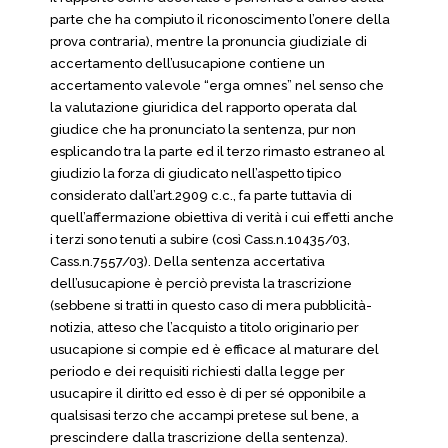
parte che ha compiuto il riconoscimento l’onere della
prova contraria), mentre la pronuncia giudiziale di
accertamento dell’usucapione contiene un
accertamento valevole “erga omnes” nel senso che
la valutazione giuridica del rapporto operata dal
giudice che ha pronunciato la sentenza, pur non
esplicando tra la parte ed il terzo rimasto estraneo al
giudizio la forza di giudicato nell’aspetto tipico
considerato dall’art.2909 c.c., fa parte tuttavia di
quell’affermazione obiettiva di verità i cui effetti anche
i terzi sono tenuti a subire (così Cass.n.10435/03,
Cass.n.7557/03). Della sentenza accertativa
dell’usucapione è perciò prevista la trascrizione
(sebbene si tratti in questo caso di mera pubblicità-
notizia, atteso che l’acquisto a titolo originario per
usucapione si compie ed è efficace al maturare del
periodo e dei requisiti richiesti dalla legge per
usucapire il diritto ed esso è di per sé opponibile a
qualsisasi terzo che accampi pretese sul bene, a
prescindere dalla trascrizione della sentenza).