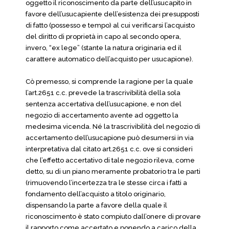
oggetto il riconoscimento da parte dell’usucapito in
favore dell’usucapiente dell’esistenza dei presupposti
di fatto (possesso e tempo) al cui verificarsi l’acquisto
del diritto di proprietà in capo al secondo opera,
invero, “ex lege” (stante la natura originaria ed il
carattere automatico dell’acquisto per usucapione).
Cò premesso, si comprende la ragione per la quale
l’art.2651 c.c. prevede la trascrivibilità della sola
sentenza accertativa dell’usucapione, e non del
negozio di accertamento avente ad oggetto la
medesima vicenda. Né la trascrivibilità del negozio di
accertamento dell’usucapione può desumersi in via
interpretativa dal citato art.2651 c.c. ove si consideri
che l’effetto accertativo di tale negozio rileva, come
detto, su di un piano meramente probatorio tra le parti
(rimuovendo l’incertezza tra le stesse circa i fatti a
fondamento dell’acquisto a titolo originario,
dispensando la parte a favore della quale il
riconoscimento è stato compiuto dall’onere di provare
il rapporto come accertato e ponendo a carico della