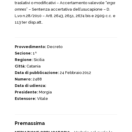
traslativi o modificativi – Accertamento valevole “
erga
omnes
” – Sentenza accertativa dell’usucapione – D.
L.vo n.28/2010 – Artt. 2643, 2651, 2674 bis e 2909 c.c. e
113 ter disp.att..
Provvedimento:
Decreto
Sezione:
1^
Regione:
Sicilia
Città:
Catania
Data di pubblicazione:
24 Febbraio 2012
Numero:
2488
Data di udienza:
Presidente:
Morgia
Estensore:
Vitale
Premassima