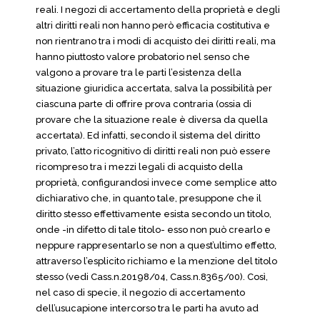
reali. I negozi di accertamento della proprietà e degli
altri diritti reali non hanno però efficacia costitutiva e
non rientrano tra i modi di acquisto dei diritti reali, ma
hanno piuttosto valore probatorio nel senso che
valgono a provare tra le parti l’esistenza della
situazione giuridica accertata, salva la possibilità per
ciascuna parte di offrire prova contraria (ossia di
provare che la situazione reale è diversa da quella
accertata). Ed infatti, secondo il sistema del diritto
privato, l’atto ricognitivo di diritti reali non può essere
ricompreso tra i mezzi legali di acquisto della
proprietà, configurandosi invece come semplice atto
dichiarativo che, in quanto tale, presuppone che il
diritto stesso effettivamente esista secondo un titolo,
onde -in difetto di tale titolo- esso non può crearlo e
neppure rappresentarlo se non a quest’ultimo effetto,
attraverso l’esplicito richiamo e la menzione del titolo
stesso (vedi Cass.n.20198/04, Cass.n.8365/00). Così,
nel caso di specie, il negozio di accertamento
dell’usucapione intercorso tra le parti ha avuto ad