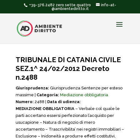
+39-376.2482 zero sette quattro
info-at-
@ambientediritto.it
TRIBUNALE DI CATANIA CIVILE
SEZ.1^ 24/02/2012 Decreto
n.2488
Giurisprudenza:
Giurisprudenza Sentenze per esteso
massime |
Categoria:
Mediazione obbligatoria
Numero:
2488 |
Data di udienza:
MEDIAZIONE OBBLIGATORIA
– Verbale col quale le
parti accertano essersi perfezionato l’acquisto per
usucapione – Natura di negozio di mero
accertamento – Trascrivibilita’ nei registri immobiliari –
Esclusione – Inidoneità a produrre effetti costitutivi,