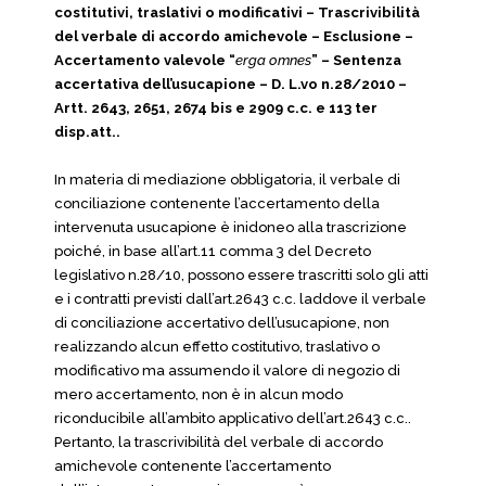
costitutivi, traslativi o modificativi – Trascrivibilità
del verbale di accordo amichevole – Esclusione –
Accertamento valevole “
erga omnes
” – Sentenza
accertativa dell’usucapione – D. L.vo n.28/2010 –
Artt. 2643, 2651, 2674 bis e 2909 c.c. e 113 ter
disp.att..
In materia di mediazione obbligatoria, il verbale di
conciliazione contenente l’accertamento della
intervenuta usucapione è inidoneo alla trascrizione
poiché, in base all’art.11 comma 3 del Decreto
legislativo n.28/10, possono essere trascritti solo gli atti
e i contratti previsti dall’art.2643 c.c. laddove il verbale
di conciliazione accertativo dell’usucapione, non
realizzando alcun effetto costitutivo, traslativo o
modificativo ma assumendo il valore di negozio di
mero accertamento, non è in alcun modo
riconducibile all’ambito applicativo dell’art.2643 c.c..
Pertanto, la trascrivibilità del verbale di accordo
amichevole contenente l’accertamento