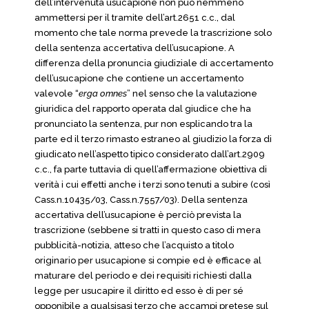
dell’intervenuta usucapione non può nemmeno
ammettersi per il tramite dell’art.2651 c.c., dal
momento che tale norma prevede la trascrizione solo
della sentenza accertativa dell’usucapione. A
differenza della pronuncia giudiziale di accertamento
dell’usucapione che contiene un accertamento
valevole “
erga omnes
” nel senso che la valutazione
giuridica del rapporto operata dal giudice che ha
pronunciato la sentenza, pur non esplicando tra la
parte ed il terzo rimasto estraneo al giudizio la forza di
giudicato nell’aspetto tipico considerato dall’art.2909
c.c., fa parte tuttavia di quell’affermazione obiettiva di
verità i cui effetti anche i terzi sono tenuti a subire (così
Cass.n.10435/03, Cass.n.7557/03). Della sentenza
accertativa dell’usucapione è perciò prevista la
trascrizione (sebbene si tratti in questo caso di mera
pubblicità-notizia, atteso che l’acquisto a titolo
originario per usucapione si compie ed è efficace al
maturare del periodo e dei requisiti richiesti dalla
legge per usucapire il diritto ed esso è di per sé
opponibile a qualsisasi terzo che accampi pretese sul