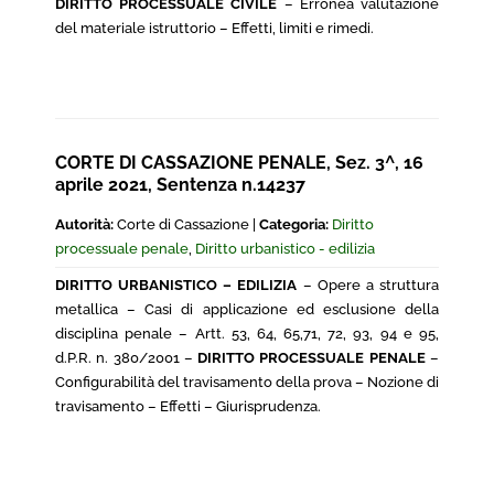
DIRITTO PROCESSUALE CIVILE
– Erronea valutazione
del materiale istruttorio – Effetti, limiti e rimedi.
CORTE DI CASSAZIONE PENALE, Sez. 3^, 16
aprile 2021, Sentenza n.14237
Autorità:
Corte di Cassazione |
Categoria:
Diritto
processuale penale
,
Diritto urbanistico - edilizia
DIRITTO URBANISTICO – EDILIZIA
– Opere a struttura
metallica – Casi di applicazione ed esclusione della
disciplina penale – Artt. 53, 64, 65,71, 72, 93, 94 e 95,
d.P.R. n. 380/2001 –
DIRITTO PROCESSUALE PENALE
–
Configurabilità del travisamento della prova – Nozione di
travisamento – Effetti – Giurisprudenza.