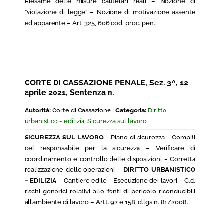
Riesame delle misure cautelari reali – Nozione di
“violazione di legge” – Nozione di motivazione assente
ed apparente – Art. 325, 606 cod. proc. pen..
CORTE DI CASSAZIONE PENALE, Sez. 3^, 12
aprile 2021, Sentenza n.
Autorità:
Corte di Cassazione |
Categoria:
Diritto
urbanistico - edilizia
,
Sicurezza sul lavoro
SICUREZZA SUL LAVORO
– Piano di sicurezza – Compiti
del responsabile per la sicurezza – Verificare di
coordinamento e controllo delle disposizioni – Corretta
realizzazione delle operazioni –
DIRITTO URBANISTICO
– EDILIZIA
– Cantiere edile – Esecuzione dei lavori – C.d.
rischi generici relativi alle fonti di pericolo riconducibili
all’ambiente di lavoro – Artt. 92 e 158, d.lgs n. 81/2008.