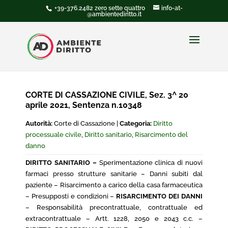
+39-376.2482 zero sette quattro
info-at-
@ambientediritto.it
CORTE DI CASSAZIONE CIVILE, Sez. 3^ 20
aprile 2021, Sentenza n.10348
Autorità:
Corte di Cassazione |
Categoria:
Diritto
processuale civile
,
Diritto sanitario
,
Risarcimento del
danno
DIRITTO SANITARIO –
Sperimentazione clinica di nuovi
farmaci presso strutture sanitarie – Danni subiti dal
paziente – Risarcimento a carico della casa farmaceutica
– Presupposti e condizioni –
RISARCIMENTO DEI DANNI
– Responsabilità precontrattuale, contrattuale ed
extracontrattuale – Artt. 1228, 2050 e 2043 c.c. –