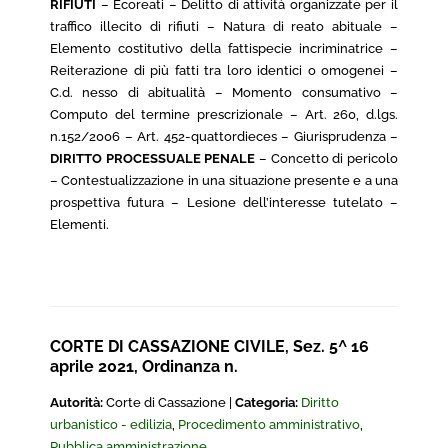
RIFIUTI
– Ecoreati – Delitto di attività organizzate per il
traffico illecito di rifiuti – Natura di reato abituale –
Elemento costitutivo della fattispecie incriminatrice –
Reiterazione di più fatti tra loro identici o omogenei –
C.d. nesso di abitualità – Momento consumativo –
Computo del termine prescrizionale – Art. 260, d.lgs.
n.152/2006 – Art. 452-quattordieces – Giurisprudenza –
DIRITTO PROCESSUALE PENALE
– Concetto di pericolo
– Contestualizzazione in una situazione presente e a una
prospettiva futura – Lesione dell’interesse tutelato –
Elementi.
CORTE DI CASSAZIONE CIVILE, Sez. 5^ 16
aprile 2021, Ordinanza n.
Autorità:
Corte di Cassazione |
Categoria:
Diritto
urbanistico - edilizia
,
Procedimento amministrativo
,
Pubblica amministrazione