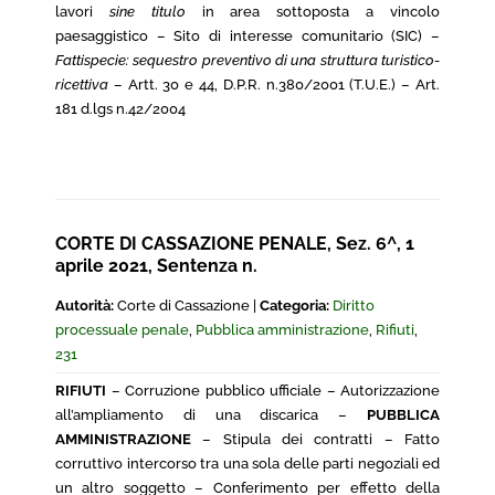
lavori
sine titulo
in area sottoposta a vincolo
paesaggistico – Sito di interesse comunitario (SIC) –
Fattispecie: sequestro preventivo di una struttura turistico-
ricettiva
– Artt. 30 e 44, D.P.R. n.380/2001 (T.U.E.) – Art.
181 d.lgs n.42/2004
CORTE DI CASSAZIONE PENALE, Sez. 6^, 1
aprile 2021, Sentenza n.
Autorità:
Corte di Cassazione |
Categoria:
Diritto
processuale penale
,
Pubblica amministrazione
,
Rifiuti
,
231
RIFIUTI
– Corruzione pubblico ufficiale – Autorizzazione
all’ampliamento di una discarica –
PUBBLICA
AMMINISTRAZIONE
– Stipula dei contratti – Fatto
corruttivo intercorso tra una sola delle parti negoziali ed
un altro soggetto – Conferimento per effetto della