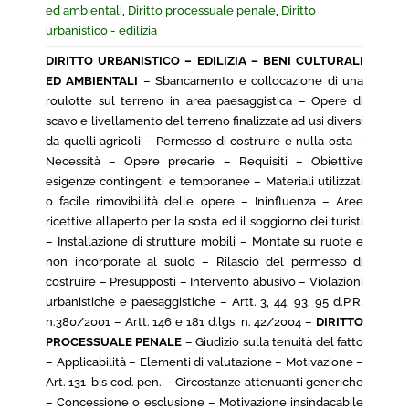
ed ambientali
,
Diritto processuale penale
,
Diritto
urbanistico - edilizia
DIRITTO URBANISTICO – EDILIZIA – BENI CULTURALI
ED AMBIENTALI
– Sbancamento e collocazione di una
roulotte sul terreno in area paesaggistica – Opere di
scavo e livellamento del terreno finalizzate ad usi diversi
da quelli agricoli – Permesso di costruire e nulla osta –
Necessità – Opere precarie – Requisiti – Obiettive
esigenze contingenti e temporanee – Materiali utilizzati
o facile rimovibilità delle opere – Ininfluenza – Aree
ricettive all’aperto per la sosta ed il soggiorno dei turisti
– Installazione di strutture mobili – Montate su ruote e
non incorporate al suolo – Rilascio del permesso di
costruire – Presupposti – Intervento abusivo – Violazioni
urbanistiche e paesaggistiche – Artt. 3, 44, 93, 95 d.P.R.
n.380/2001 – Artt. 146 e 181 d.lgs. n. 42/2004 –
DIRITTO
PROCESSUALE PENALE
– Giudizio sulla tenuità del fatto
– Applicabilità – Elementi di valutazione – Motivazione –
Art. 131-bis cod. pen. – Circostanze attenuanti generiche
– Concessione o esclusione – Motivazione insindacabile