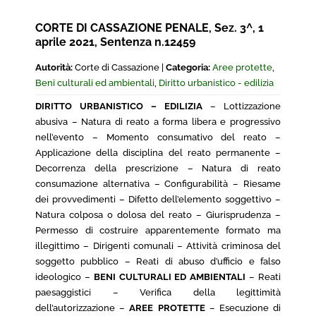
CORTE DI CASSAZIONE PENALE, Sez. 3^, 1
aprile 2021, Sentenza n.12459
Autorità:
Corte di Cassazione |
Categoria:
Aree protette
,
Beni culturali ed ambientali
,
Diritto urbanistico - edilizia
DIRITTO URBANISTICO – EDILIZIA
– Lottizzazione
abusiva – Natura di reato a forma libera e progressivo
nell’evento – Momento consumativo del reato –
Applicazione della disciplina del reato permanente –
Decorrenza della prescrizione – Natura di reato
consumazione alternativa – Configurabilità – Riesame
dei provvedimenti – Difetto dell’elemento soggettivo –
Natura colposa o dolosa del reato – Giurisprudenza –
Permesso di costruire apparentemente formato ma
illegittimo – Dirigenti comunali – Attività criminosa del
soggetto pubblico – Reati di abuso d’ufficio e falso
ideologico –
BENI CULTURALI ED AMBIENTALI
– Reati
paesaggistici – Verifica della legittimità
dell’autorizzazione –
AREE PROTETTE
– Esecuzione di