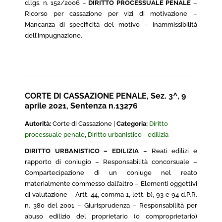
d.lgs. n. 152/2006 –
DIRITTO PROCESSUALE PENALE
–
Ricorso per cassazione per vizi di motivazione –
Mancanza di specificità del motivo – Inammissibilità
dell’impugnazione.
CORTE DI CASSAZIONE PENALE, Sez. 3^, 9
aprile 2021, Sentenza n.13276
Autorità:
Corte di Cassazione |
Categoria:
Diritto
processuale penale
,
Diritto urbanistico - edilizia
DIRITTO URBANISTICO – EDILIZIA
– Reati edilizi e
rapporto di coniugio – Responsabilità concorsuale –
Compartecipazione di un coniuge nel reato
materialmente commesso dall’altro – Elementi oggettivi
di valutazione – Artt. 44, comma 1, lett. b), 93 e 94 d.P.R.
n. 380 del 2001 – Giurisprudenza – Responsabilità per
abuso edilizio del proprietario (o comproprietario)