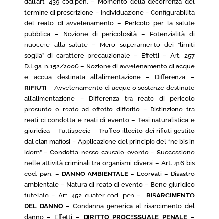
dall’art. 439 cod.pen. – Momento della decorrenza del
termine di prescrizione – Individuazione – Configurabilità
del reato di avvelenamento – Pericolo per la salute
pubblica – Nozione di pericolosità – Potenzialità di
nuocere alla salute – Mero superamento dei “limiti
soglia” di carattere precauzionale – Effetti – Art. 257
D.Lgs. n.152/2006 – Nozione di avvelenamento di acque
e acqua destinata all’alimentazione – Differenza –
RIFIUTI
– Avvelenamento di acque o sostanze destinate
all’alimentazione – Differenza tra reato di pericolo
presunto e reato ad effetto differito – Distinzione tra
reati di condotta e reati di evento – Tesi naturalistica e
giuridica – Fattispecie – Traffico illecito dei rifiuti gestito
dal clan mafiosi – Applicazione del principio del “ne bis in
idem” – Condotta-nesso causale-evento – Successione
nelle attività criminali tra organismi diversi – Art. 416 bis
cod. pen. –
DANNO AMBIENTALE
– Ecoreati – Disastro
ambientale – Natura di reato di evento – Bene giuridico
tutelato – Art. 452 quater cod. pen –
RISARCIMENTO
DEL DANNO
– Condanna generica al risarcimento del
danno – Effetti –
DIRITTO PROCESSUALE PENALE
–