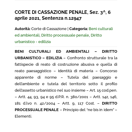
CORTE DI CASSAZIONE PENALE, Sez. 3^, 6
aprile 2021, Sentenza n.12947
Autorità:
Corte di Cassazione |
Categoria:
Beni culturali
ed ambientali
,
Diritto processuale penale
,
Diritto
urbanistico - edilizia
BENI CULTURALI ED AMBIENTALI – DIRITTO
URBANISTICO – EDILIZIA
– Confronto strutturale tra la
fattispecie di reato di costruzione abusiva e quella di
reato paesaggistico – Identità di materia – Concorso
apparente di norme – Tutela del paesaggio e
dell’ambiente e tutela del territorio sotto il profilo
dell’assetto urbanistico nel suo insieme – Art. 15 cod.pen.
– Artt. 44, 93, 94 e 95 d.P.R. n. 380/2001 – Artt. 142, 146,
181 d.lvo n. 42/2004 – Artt. 9, 117 Cost. –
DIRITTO
PROCESSUALE PENALE
– Principio del “ne bis in idem” –
Elementi.