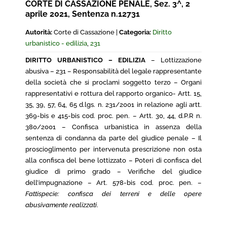
CORTE DI CASSAZIONE PENALE, Sez. 3^, 2
aprile 2021, Sentenza n.12731
Autorità:
Corte di Cassazione |
Categoria:
Diritto
urbanistico - edilizia
,
231
DIRITTO URBANISTICO – EDILIZIA
– Lottizzazione
abusiva – 231 – Responsabilità del legale rappresentante
della società che si proclami soggetto terzo – Organi
rappresentativi e rottura del rapporto organico- Artt. 15,
35, 39, 57, 64, 65 d.lgs. n. 231/2001 in relazione agli artt.
369-bis e 415-bis cod. proc. pen. – Artt. 30, 44, d.P.R n.
380/2001 – Confisca urbanistica in assenza della
sentenza di condanna da parte del giudice penale – Il
proscioglimento per intervenuta prescrizione non osta
alla confisca del bene lottizzato – Poteri di confisca del
giudice di primo grado – Verifiche del giudice
dell’impugnazione – Art. 578-bis cod. proc. pen. –
Fattispecie: confisca dei terreni e delle opere
abusivamente realizzati
.