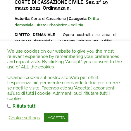
CORTE DI CASSAZIONE CIVILE, Sez. 2^ 19
marzo 2021, Ordinanza n.
Autorità:
Corte di Cassazione |
Categoria:
Diritto
demaniale
,
Diritto urbanistico - edilizia
DIRITTO DEMANIALE
– Opera costruita su area di
proprietà demaniale – Distanze minime tra edifici –
Osservanza – Esclusione –
DIRITTO URBANISTICO –
We use cookies on our website to give you the most
EDILIZIA
– Art. 873 cod. civ. –
Fattispecie: chiosco
relevant experience by remembering your preferences
destinato alla vendita di cibi e bevande.
and repeat visits. By clicking “Accept”, you consent to the
use of ALL the cookies.
Usiamo i cookie sul nostro sito Web per offrirti
l'esperienza più pertinente ricordando le tue preferenze
se ripeti le visite. Facendo clic su "Accetta", acconsenti
all'uso di tutti i cookie. Altrimenti puoi rifiutare tutti i
CORTE DI CASSAZIONE PENALE, Sez. 3^, 18
cookie.
marzo 2021, Sentenza n.10402
.
Rifiuta tutti
Autorità:
Corte di Cassazione |
Categoria:
Diritto
Cookie settings
ACCETTA
processuale penale
,
Diritto urbanistico - edilizia
DIRITTO URBANISTICO – EDILIZIA
– Nozione di “carico