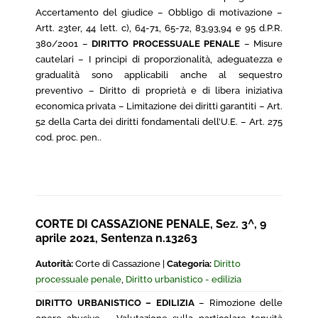
Accertamento del giudice – Obbligo di motivazione –
Artt. 23ter, 44 lett. c), 64-71, 65-72, 83,93,94 e 95 d.P.R.
380/2001 –
DIRITTO PROCESSUALE PENALE
– Misure
cautelari – I principi di proporzionalità, adeguatezza e
gradualità sono applicabili anche al sequestro
preventivo – Diritto di proprietà e di libera iniziativa
economica privata – Limitazione dei diritti garantiti – Art.
52 della Carta dei diritti fondamentali dell’U.E. – Art. 275
cod. proc. pen..
CORTE DI CASSAZIONE PENALE, Sez. 3^, 9
aprile 2021, Sentenza n.13263
Autorità:
Corte di Cassazione |
Categoria:
Diritto
processuale penale
,
Diritto urbanistico - edilizia
DIRITTO URBANISTICO – EDILIZIA
– Rimozione delle