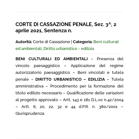
CORTE DI CASSAZIONE PENALE, Sez. 3^, 2
aprile 2021, Sentenza n.
Autorità:
Corte di Cassazione |
Categoria:
Beni culturali
ed ambientali
,
Diritto urbanistico - edilizia
BENI CULTURALI ED AMBIENTALI
– Presenza del
vincolo paesaggistico – Applicazione del regime
autorizzatorio paesaggistico – Beni vincolati e tutela
penale –
DIRITTO URBANISTICO – EDILIZIA
– Tutela
amministrativa – Procedimento per la formazione del
titolo edilizio necessario – Qualificazione delle variazioni
al progetto approvato – Artt. 143 e 181 D.L.vo n.42/2004
– Artt. 6, 20, 22, 32 e 44 d.P.R. n. 380/2001 –
Giurisprudenza.