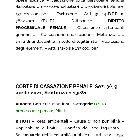
opere abusive – Valutazione sulla particolare tenuità
dell’offesa – Condotta ed effetti – Applicabilità dell’art.
131 bis cod. pen. – Esclusione – Artt. 31, 44 D.P.R. n.
380/2001 (T.U.E.). – Fattispecie –
DIRITTO
PROCESSUALE PENALE
– Circostanze attenuanti
generiche – Concessione o esclusione – Motivazione è
limiti di sindacabilità in sede di legittimità – Valutazione
degli elementi – Artt. 131-bis e 133 cod. pen..
CORTE DI CASSAZIONE PENALE, Sez. 3^, 9
aprile 2021, Sentenza n.13281
Autorità:
Corte di Cassazione |
Categoria:
Diritto
processuale penale
,
Rifiuti
RIFIUTI
– Reati ambientali – Causa di non punibilità –
Applicabilità e limiti – Bonifica del sito inquinato –
Salvaguardia dell’incolumità pubblica – Art. 242 – 257,