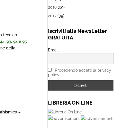
2018
(69)
2017
(39)
Iscriviti alla NewsLetter
da tecnico
GRATUITA
 44, 93, 94 e 95
one della
Email
Procedendo accetti la privacy
policy
LIBRERIA ON LINE
ntisismica –