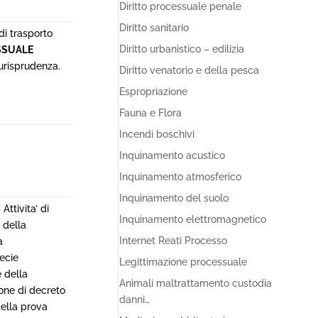
Diritto processuale penale
Diritto sanitario
di trasporto
Diritto urbanistico – edilizia
SSUALE
iurisprudenza.
Diritto venatorio e della pesca
Espropriazione
Fauna e Flora
Incendi boschivi
Inquinamento acustico
Inquinamento atmosferico
Inquinamento del suolo
–
Attivita’ di
Inquinamento elettromagnetico
 della
Internet Reati Processo
a
ecie
Legittimazione processuale
e della
Animali maltrattamento custodia
ione di decreto
danni…
ella prova