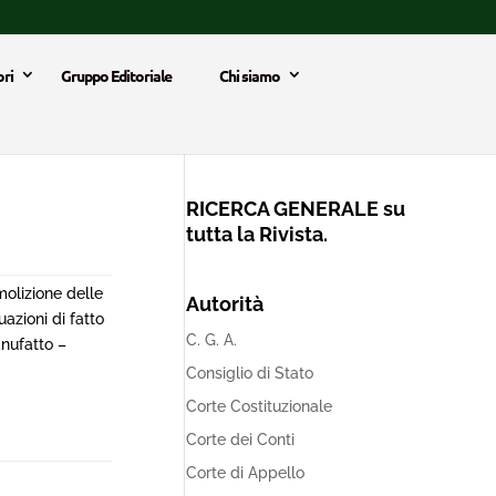
ri
Gruppo Editoriale
Chi siamo
RICERCA GENERALE su
tutta la Rivista.
molizione delle
Autorità
azioni di fatto
C. G. A.
nufatto –
Consiglio di Stato
Corte Costituzionale
Corte dei Conti
Corte di Appello