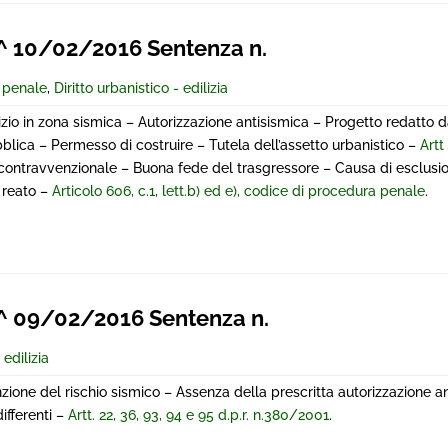
 10/02/2016 Sentenza n.
e penale
,
Diritto urbanistico - edilizia
lizio in zona sismica – Autorizzazione antisismica – Progetto redatto 
bblica – Permesso di costruire – Tutela dell’assetto urbanistico –
Artt
 contravvenzionale – Buona fede del trasgressore – Causa di esclusi
 reato –
Articolo 606, c.1, lett.b) ed e), codice di procedura penale
.
 09/02/2016 Sentenza n.
 edilizia
enzione del rischio sismico – Assenza della prescritta autorizzazione a
ifferenti –
Artt. 22, 36, 93, 94 e 95 d.p.r. n.380/2001
.