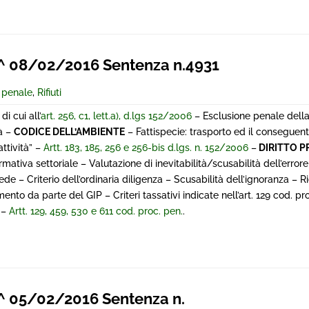
 08/02/2016 Sentenza n.4931
e penale
,
Rifiuti
di cui all’
art. 256, c1, lett.a), d.lgs 152/2006
– Esclusione penale della
tà –
CODICE DELL’AMBIENTE
– Fattispecie: trasporto ed il consegue
attività” –
Artt. 183, 185, 256 e 256-bis d.lgs. n. 152/2006
–
DIRITTO 
mativa settoriale – Valutazione di inevitabilità/scusabilità dell’error
e – Criterio dell’ordinaria diligenza – Scusabilità dell’ignoranza – Ri
o da parte del GIP – Criteri tassativi indicate nell’art. 129 cod. pro
 –
Artt. 129, 459, 530 e 611 cod. proc. pen.
.
 05/02/2016 Sentenza n.