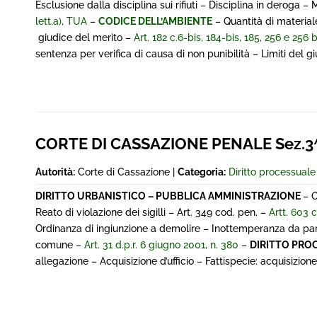
Esclusione dalla disciplina sui rifiuti – Disciplina in deroga – 
lett.a), TUA
–
CODICE DELL’AMBIENTE
– Quantità di materiale
giudice del merito –
Art. 182 c.6-bis, 184-bis, 185, 256 e 256
sentenza per verifica di causa di non punibilità – Limiti del g
CORTE DI CASSAZIONE PENALE Sez.3^
Autorità:
Corte di Cassazione |
Categoria:
Diritto processual
DIRITTO URBANISTICO – PUBBLICA AMMINISTRAZIONE
– 
Reato di violazione dei sigilli – Art. 349 cod. pen. –
Artt. 603 
Ordinanza di ingiunzione a demolire – Inottemperanza da part
comune –
Art. 31 d.p.r. 6 giugno 2001, n. 380
–
DIRITTO PRO
allegazione – Acquisizione d’ufficio – Fattispecie: acquisizio