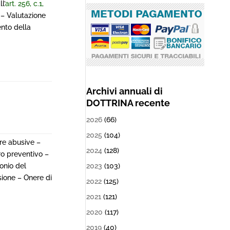
l’
art. 256, c.1,
– Valutazione
nto della
Archivi annuali di
DOTTRINA recente
2026
(66)
2025
(104)
re abusive –
2024
(128)
ro preventivo –
2023
(103)
onio del
sione – Onere di
2022
(125)
2021
(121)
2020
(117)
2019
(40)