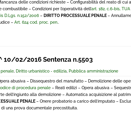
Mancanza delle condizioni richieste – Configurabilità del reato di cui al
 combustibile – Condizioni per l’operatività dell’
art. 182, c.6-bis, TUA
 bis D.Lgs. n.152/2006
–
DIRITTO PROCESSUALE PENALE
– Annullame
iudice –
Art. 624 cod. proc. pen.
.
 10/02/2016 Sentenza n.5503
e penale
,
Diritto urbanistico - edilizia
,
Pubblica amministrazione
Opera abusiva – Dissequestro del manufatto – Demolizione delle ope
codice di procedura penale
– Reati edilizi – Opera abusiva – Sequest
e dell’ingiunto alla demolizione – Automatica acquisizione al patrim
CESSUALE PENALE
– Onere probatorio a carico dell’imputato – Esclu
ne di una prova documentale precostituita.