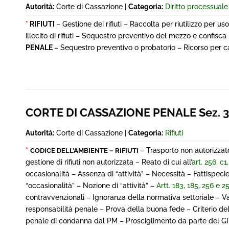
Autorità:
Corte di Cassazione |
Categoria:
Diritto processual
*
RIFIUTI
– Gestione dei rifiuti – Raccolta per riutilizzo per 
illecito di rifiuti – Sequestro preventivo del mezzo e confisca
PENALE
– Sequestro preventivo o probatorio – Ricorso per ca
CORTE DI CASSAZIONE PENALE Sez. 3^
Autorità:
Corte di Cassazione |
Categoria:
Rifiuti
*
– Trasporto non autorizzato 
CODICE DELL’AMBIENTE – RIFIUTI
gestione di rifiuti non autorizzata – Reato di cui all’
art. 256, c1
occasionalità – Assenza di “attività” – Necessità – Fattispeci
“occasionalità” – Nozione di “attività” –
Artt. 183, 185, 256 e 
contravvenzionali – Ignoranza della normativa settoriale – Val
responsabilità penale – Prova della buona fede – Criterio dell
penale di condanna dal PM – Prosciglimento da parte del GIP –