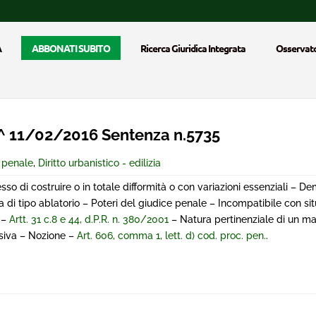
A
ABBONATI SUBITO
Ricerca Giuridica Integrata
Osservato
 11/02/2016 Sentenza n.5735
e penale
,
Diritto urbanistico - edilizia
 di costruire o in totale difformità o con variazioni essenziali – De
i tipo ablatorio – Poteri del giudice penale – Incompatibile con situ
 –
Artt. 31 c.8 e 44, d.P.R. n. 380/2001
– Natura pertinenziale di un ma
siva – Nozione –
Art. 606, comma 1, lett. d) cod. proc. pen.
.