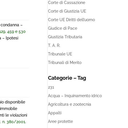
Corte di Cassazione
Corte di Giustizia UE
Corte UE Diritti dell’uomo
di condanna –
Giudice di Pace
 129, 459 e 530
Giustizia Tributaria
 – Ipotesi
T. A. R.
Tribunale UE
Tribunali di Merito
Categorie – Tag
231
Acqua – Inquinamento idrico
io disponibile
Agricoltura e zootecnia
l’immobile
Appalti
i le violazioni
Aree protette
.R. n. 380/2001
.