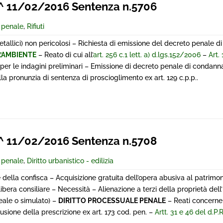
 11/02/2016 Sentenza n.5706
e penale
,
Rifiuti
 (metallici) non pericolosi – Richiesta di emissione del decreto penale 
L’AMBIENTE
– Reato di cui all’
art. 256 c.1 lett. a) d.lgs.152/2006
–
Art.
per le indagini preliminari – Emissione di decreto penale di condanna
lla pronunzia di sentenza di proscioglimento ex art. 129 c.p.p..
 11/02/2016 Sentenza n.5708
e penale
,
Diritto urbanistico - edilizia
 della confisca – Acquisizione gratuita dell’opera abusiva al patrimon
bera consiliare – Necessità – Alienazione a terzi della proprietà del
eale o simulato) –
DIRITTO PROCESSUALE PENALE
– Reati concernent
usione della prescrizione ex art. 173 cod. pen. –
Artt. 31 e 46 del d.P