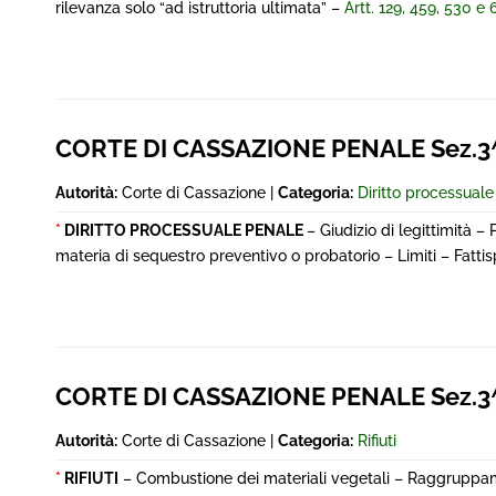
rilevanza solo “ad istruttoria ultimata” –
Artt. 129, 459, 530 e 
CORTE DI CASSAZIONE PENALE Sez.3^
Autorità:
Corte di Cassazione |
Categoria:
Diritto processual
*
DIRITTO PROCESSUALE PENALE
– Giudizio di legittimità 
materia di sequestro preventivo o probatorio – Limiti – Fatti
CORTE DI CASSAZIONE PENALE Sez.3
Autorità:
Corte di Cassazione |
Categoria:
Rifiuti
*
RIFIUTI
– Combustione dei materiali vegetali – Raggruppamen