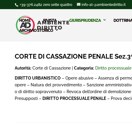
+39-376.2482 zero sette quattro
info-at-@ambientediritto.it
HOME
RIVISTA
GIURISPRUDENZA
DOTTRIN
ARCHIVIO STORICO
CORTE DI CASSAZIONE PENALE Sez.3^
Autorità:
Corte di Cassazione |
Categoria:
Diritto processual
DIRITTO URBANISTICO
– Opere abusive – Assenza di permesso
opere – Natura del provvedimento – Sanzione amministrativa d
o di diritto sopravvenuto – Revoca dell’ordine di demolizione
Presupposti –
DIRITTO PROCESSUALE PENALE
– Prova deci