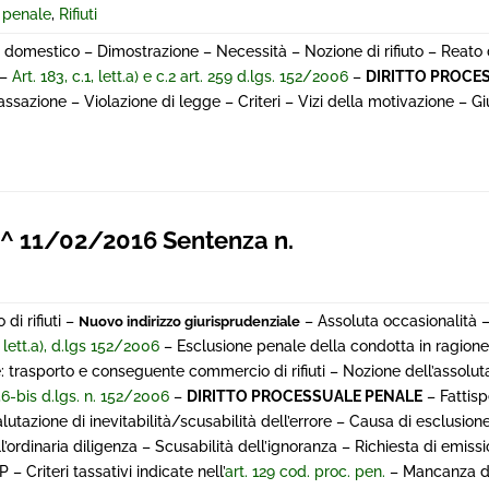
e penale
,
Rifiuti
uso domestico – Dimostrazione – Necessità – Nozione di rifiuto – Reato 
 –
Art. 183, c.1, lett.a) e c.2 art. 259 d.lgs. 152/2006
–
DIRITTO PROCE
ssazione – Violazione di legge – Criteri – Vizi della motivazione – G
 11/02/2016 Sentenza n.
di rifiuti –
– Assoluta occasionalità 
Nuovo indirizzo giurisprudenziale
, lett.a), d.lgs 152/2006
– Esclusione penale della condotta in ragione
e: trasporto e conseguente commercio di rifiuti – Nozione dell’assolut
256-bis d.lgs. n. 152/2006
–
DIRITTO PROCESSUALE PENALE
– Fattisp
utazione di inevitabilità/scusabilità dell’errore – Causa di esclusion
’ordinaria diligenza – Scusabilità dell’ignoranza – Richiesta di emiss
 Criteri tassativi indicate nell’
art. 129 cod. proc. pen.
– Mancanza d