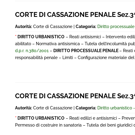
CORTE DI CASSAZIONE PENALE Sez.3^
Autorità:
Corte di Cassazione |
Categoria:
Diritto processual
*
DIRITTO URBANISTICO
– Reati antisismici – Intervento edi
abilitato – Normativa antisismica – Tutela dell’incolumità pu
d.p.r. n.380/2001
–
DIRITTO PROCESSUALE PENALE
– Reati
responsabilità penale – Limiti – Configurazione materiale del
CORTE DI CASSAZIONE PENALE Sez.3^
Autorità:
Corte di Cassazione |
Categoria:
Diritto urbanistico -
*
DIRITTO URBANISTICO
– Reati edilizi e antisismici – Prev
Permesso di costruire in sanatoria – Tutela dei beni giuridici d