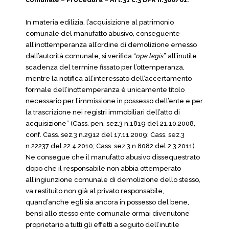
In materia edilizia, l’acquisizione al patrimonio
comunale del manufatto abusivo, conseguente
all’inottemperanza all’ordine di demolizione emesso
dall’autorità comunale, si verifica “
ope legis
” all’inutile
scadenza del termine fissato per l’ottemperanza,
mentre la notifica all’interessato dell’accertamento
formale dell’inottemperanza è unicamente titolo
necessario per l’immissione in possesso dell’ente e per
la trascrizione nei registri immobiliari dell’atto di
acquisizione” (Cass. pen. sez.3 n.1819 del 21.10.2008,
conf. Cass. sez.3 n.2912 del 17.11.2009; Cass. sez.3
n.22237 del 22.4.2010; Cass. sez.3 n.8082 del 2.3.2011).
Ne consegue che il manufatto abusivo dissequestrato
dopo che il responsabile non abbia ottemperato
all’ingiunzione comunale di demolizione dello stesso,
va restituito non già al privato responsabile,
quand’anche egli sia ancora in possesso del bene,
bensì allo stesso ente comunale ormai divenutone
proprietario a tutti gli effetti a seguito dell’inutile