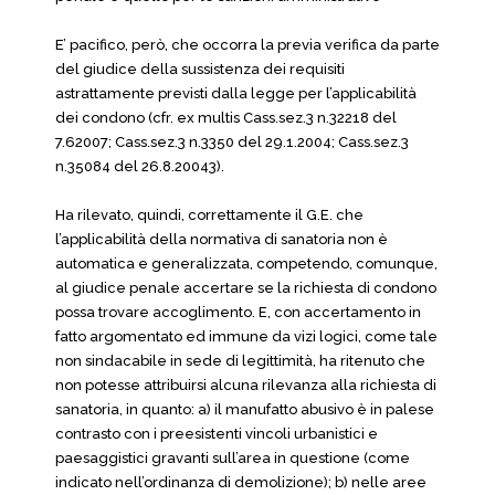
E’ pacifico, però, che occorra la previa verifica da parte
del giudice della sussistenza dei requisiti
astrattamente previsti dalla legge per l’applicabilità
dei condono (cfr. ex multis Cass.sez.3 n.32218 del
7.62007; Cass.sez.3 n.3350 del 29.1.2004; Cass.sez.3
n.35084 del 26.8.20043).
Ha rilevato, quindi, correttamente il G.E. che
l’applicabilità della normativa di sanatoria non è
automatica e generalizzata, competendo, comunque,
al giudice penale accertare se la richiesta di condono
possa trovare accoglimento. E, con accertamento in
fatto argomentato ed immune da vizi logici, come tale
non sindacabile in sede di legittimità, ha ritenuto che
non potesse attribuirsi alcuna rilevanza alla richiesta di
sanatoria, in quanto: a) il manufatto abusivo è in palese
contrasto con i preesistenti vincoli urbanistici e
paesaggistici gravanti sull’area in questione (come
indicato nell’ordinanza di demolizione); b) nelle aree