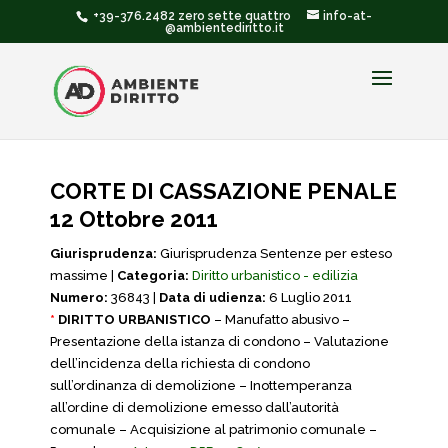
+39-376.2482 zero sette quattro
info-at-
@ambientediritto.it
CORTE DI CASSAZIONE PENALE
12 Ottobre 2011
Giurisprudenza:
Giurisprudenza Sentenze per esteso
massime |
Categoria:
Diritto urbanistico - edilizia
Numero:
36843 |
Data di udienza:
6 Luglio 2011
*
DIRITTO URBANISTICO
– Manufatto abusivo –
Presentazione della istanza di condono – Valutazione
dell’incidenza della richiesta di condono
sull’ordinanza di demolizione – Inottemperanza
all’ordine di demolizione emesso dall’autorità
comunale – Acquisizione al patrimonio comunale –