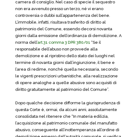
camera di consiglio. Nel caso di specie il sequestro
non era avvenuto presso un terzo, né vi erano
controversia o dubbi sull’appartenenza del bene.
L’immobile, infatti, risultava trasferito di diritto al
patrimonio del Comune, essendo decorsi novanta
giorni dalla emissione dell’ordinanza di demolizione. A
norma dell’
art.31 comma 3 DPR 380/01
“Se il
responsabile dell’abuso non provvede alla
demolizione e al ripristino dello stato dei luoghi nel
termine di novanta giorni dall’ingiunzione, il bene e
l’area di redime, nonché quella necessaria, secondo
le vigenti prescrizioni urbanistiche, alla realizzazione
di opere analoghe a quelle abusive sono acquisiti di
diritto gratuitamente al patrimonio del Comune”.
Dopo qualche decisione difforme la giurisprudenza di
questa Corte è, ormai, da alcuni anni, assolutamente
consolidata nel ritenere che “In materia edilizia,
l’acquisizione al patrimonio comunale del manufatto
abusivo, conseguente all’inottemperanza all’ordine di
demolizione emesso dall’autorità comunale, si verifica