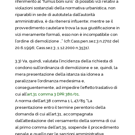
riferimento al “fumus boni iuris” di possibili vizi relativi a
violazioni sostanziali della normativa urbanistica, non
riparabili in sede di autotutela dall’autorità
amministrativa, è da ritenersi influente; mentre se il
provvedimento cautelare trova la sua giustificazione in
vizi meramente formali, esso non è incompatibile con
l’ordine di demolizione ..” (cfr.Cass.pen.sez.3 n.2702 del
20.6.1996; Cass.sez.3 ,1.12.2000 n.3531).
3.3) Va, quindi, valutata l’incidenza della richiesta di
condono sull’ordinanza di demolizione e se, quindi, la
mera presentazione della istanza sia idonea a
paralizzare l’ordinanza medesima e,
conseguentemente, ad impedire l’effetto traslativo di
cui all’
art.31 comma 3 DPR 380/01
.
A norma dell’art.38 comma 1 L.47/85 “La
presentazione entro il termine perentorio della
domanda di cui all’art.31, accompagnata
dall’attestazione del versamento della somma di cui
al primo comma dell’art.35, sospende il procedimento
penale e quello per le sanzioni amministrative