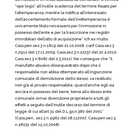
“ope legis” all’inutile scadenza del termine fissato per
l’ottemperanza, mentre la notifica all’interessato
dell’accertamento formale dell’inottemperanza è
unicamente titolo necessario per l’immissione in
possesso dell’ente e per la trascrizione nei registri
immobiliari dell’atto di acquisizione” (cfr.ex multis
Cass.pen.sez.3 n.1819 del 21.10.2008, conf.Cass.sez.3
n.2912 del 17.11.2009; Cass.sez.3 n.22237 del 22.4.2010;
Cass.sez.3 n.8082 del 2.3.2011). Ne consegue che “il
manufatto abusivo dissequestrato dopo che il
responsabile non abbia ottemperato all’ingiunzione
comunale di demolizione dello stesso, va restituito
non già al privato responsabile, quand’anche egli sia
ancora in possesso del bene, bensì allo stesso ente
comunale ormai divenutone proprietario a tutti gli
effetti a seguito dell’inutile decorso del termine di
legge di cui all’art.31 del D.L.gs.n.380 del 2001”
(Cass.pen., sez.3 n.4962 del 28.112007; Cass.pen.sez.3
n.48031 del 15.10.2008).