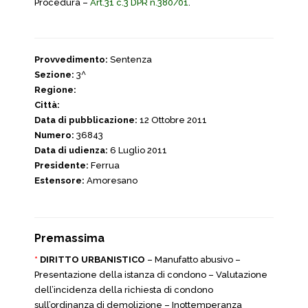
Procedura –
Art.31 c.3 DPR n.380/01
.
Provvedimento:
Sentenza
Sezione:
3^
Regione:
Città:
Data di pubblicazione:
12 Ottobre 2011
Numero:
36843
Data di udienza:
6 Luglio 2011
Presidente:
Ferrua
Estensore:
Amoresano
Premassima
*
DIRITTO URBANISTICO
– Manufatto abusivo –
Presentazione della istanza di condono – Valutazione
dell’incidenza della richiesta di condono
sull’ordinanza di demolizione – Inottemperanza