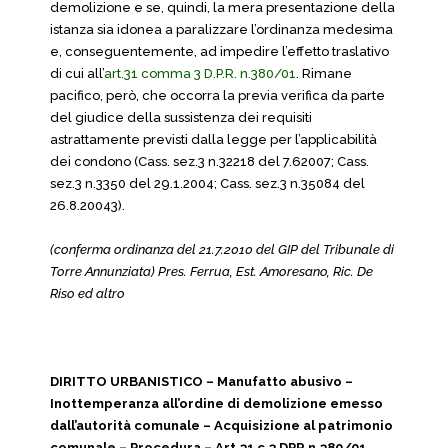
demolizione e se, quindi, la mera presentazione della
istanza sia idonea a paralizzare l’ordinanza medesima
e, conseguentemente, ad impedire l’effetto traslativo
di cui all’
art.31 comma 3 D.P.R. n.380/01
. Rimane
pacifico, però, che occorra la previa verifica da parte
del giudice della sussistenza dei requisiti
astrattamente previsti dalla legge per l’applicabilità
dei condono (Cass. sez.3 n.32218 del 7.62007; Cass.
sez.3 n.3350 del 29.1.2004; Cass. sez.3 n.35084 del
26.8.20043).
(conferma ordinanza del 21.7.2010 del GIP del Tribunale di
Torre Annunziata) Pres. Ferrua, Est. Amoresano, Ric. De
Riso ed altro
DIRITTO URBANISTICO – Manufatto abusivo –
Inottemperanza all’ordine di demolizione emesso
dall’autorità comunale – Acquisizione al patrimonio
comunale – Procedura – Art.31 c.3 DPR n.380/01.