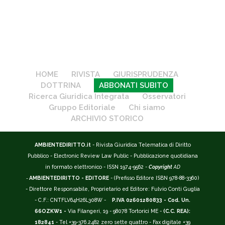
HOME
RIVISTA
GIURISPRUDENZA
DOTTRINA
ABBONATI SUBITO
Ricerca Giuridica Integrata
Osservatori
Gruppo Editoriale
Chi siamo
ARCHIVIO STORICO
AMBIENTEDIRITTO.it
- Rivista Giuridica Telematica di Diritto
Pubblico - Electronic Review Law Public - Pubblicazione quotidiana
in formato elettronico - ISSN 1974-9562 -
Copyright
AD
-
AMBIENTEDIRITTO - EDITORE
- (Prefisso Editore ISBN 978-88-3360)
- Direttore Responsabile, Proprietario ed Editore: Fulvio Conti Guglia
- C.F.: CNTFLV64H26L308W -
P.IVA 02601280833 - Cod. Un.
66OZKW1 -
Via Filangeri, 19 - 98078 Tortorici ME -
(C.C. REA):
182841
- Tel +39-376.2482 zero sette quattro - Fax digitale +39