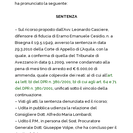
ha pronunciato la seguente:
SENTENZA
– Sul ricorso proposto dall’Avv. Leonardo Casciere,
difensore di fiducia di Eramo Emanuele Cesidio, n. a
Bisegna il 19.5.1949, avverso la sentenza in data
29.3.2010 della Corte di Appello di L’Aquila, con la
quale, a conferma di quella del Tribunale di
Avezzano in data 9.1.2009, venne condannato alla
pena di mesi tino di arresto ed € 6.000,00 di
ammenda, quale colpevole dei reati: a) di cui all’
art.
44 lett. b) del DPR n. 380/2001; b) di cui agli art. 64 e 71
del DPR n. 380/2001
, unificati sotto il vincolo della
continuazione.
– Visti gli atti, la sentenza denunziata ed il ricorso;
– Udita in pubblica udienza la relazione del
Consigliere Dott. Alfredo Maria Lombardi;
– Udito il P.M., in persona del Sost. Procuratore
Generale Dott. Giuseppe Volpe, che ha concluso per il