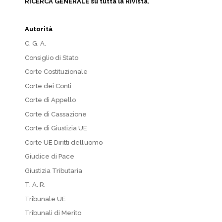
RICERCA GENERALE su tutta la Rivista.
Autorità
C. G. A.
Consiglio di Stato
Corte Costituzionale
Corte dei Conti
Corte di Appello
Corte di Cassazione
Corte di Giustizia UE
Corte UE Diritti dell’uomo
Giudice di Pace
Giustizia Tributaria
T. A. R.
Tribunale UE
Tribunali di Merito