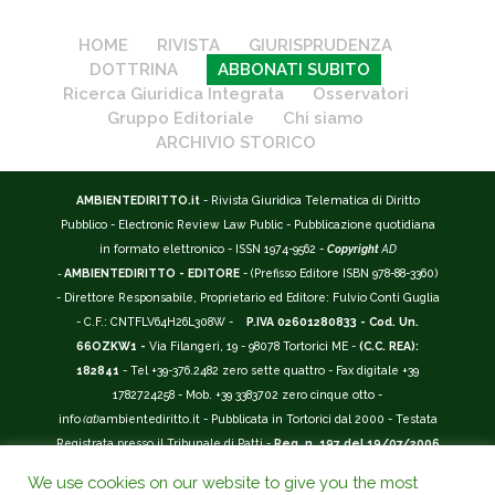
HOME
RIVISTA
GIURISPRUDENZA
DOTTRINA
ABBONATI SUBITO
Ricerca Giuridica Integrata
Osservatori
Gruppo Editoriale
Chi siamo
ARCHIVIO STORICO
AMBIENTEDIRITTO.it
- Rivista Giuridica Telematica di Diritto
Pubblico - Electronic Review Law Public - Pubblicazione quotidiana
in formato elettronico - ISSN 1974-9562 -
Copyright
AD
-
AMBIENTEDIRITTO - EDITORE
- (Prefisso Editore ISBN 978-88-3360)
- Direttore Responsabile, Proprietario ed Editore: Fulvio Conti Guglia
- C.F.: CNTFLV64H26L308W -
P.IVA 02601280833 - Cod. Un.
66OZKW1 -
Via Filangeri, 19 - 98078 Tortorici ME -
(C.C. REA):
182841
- Tel +39-376.2482 zero sette quattro - Fax digitale +39
1782724258 - Mob. +39 3383702 zero cinque otto -
info
(at)
ambientediritto.it - Pubblicata in Tortorici dal 2000 - Testata
Registrata presso il Tribunale di Patti -
Reg. n. 197 del 19/07/2006
-
(BarCode 9 771974 956204)
-
R.O.C. n. 44135.
We use cookies on our website to give you the most
__________