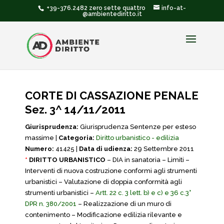
+39-376.2482 zero sette quattro
info-at-
@ambientediritto.it
CORTE DI CASSAZIONE PENALE
Sez. 3^ 14/11/2011
Giurisprudenza:
Giurisprudenza Sentenze per esteso
massime |
Categoria:
Diritto urbanistico - edilizia
Numero:
41425 |
Data di udienza:
29 Settembre 2011
*
DIRITTO URBANISTICO
– DIA in sanatoria – Limiti –
Interventi di nuova costruzione conformi agli strumenti
urbanistici – Valutazione di doppia conformità agli
strumenti urbanistici –
Artt. 22 c. 3 lett. b) e c) e 36 c.3°
DPR n. 380/2001
– Realizzazione di un muro di
contenimento – Modificazione edilizia rilevante e