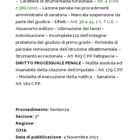
– Carattere di strumentalità funzionale –
Art. 4 D.P.R.
n.380/2001
– L’azione penale nei procedimenti
amministrativi di sanatoria – Mancata sospensione da
parte del giudice – Effetti –
Artt. 36 e 45, 1°c. T.U.E.
–
Abusivismo edilizio – Ultimazione dei lavori –
Individuazione – Incompletezza dell’indagine
probatoria del giudizio di primo grado – Richiesta di
parziale rinnovazione dell’istruzione dibattimentale –
Strumento eccezionale – Art. 603 C.P.P. Fattispecie –
DIRITTO PROCESSUALE PENALE
– Nullità assoluta ed
insanabile della citazione dell’imputato – Art. 179 C.P.P.
– Modalità di esecuzione della notifica – Sanatoria –
Art. 184 C.P.P..
Provvedimento:
Sentenza
Sezione:
3^
Regione:
Città:
Data di pubblicazione:
4 Novembre 2011