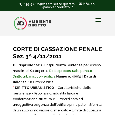
+39-376.2482 zero sette quattro
info-at-
@ambientediritto.it
CORTE DI CASSAZIONE PENALE
Sez. 3^ 4/11/2011
Giurisprudenza:
Giurisprudenza Sentenze per esteso
massime |
Categoria:
Diritto processuale penale
,
Diritto urbanistico - edilizia
Numero:
40031 |
Data di
udienza:
18 Ottobre 2011
*
DIRITTO URBANISTICO
– Caratteristiche delle
pertinenze – Propria individualità fisica e
conformazione strutturale – Preordinata ad
un’oggettiva esigenza dell’edificio principale – Sfornita
di un autonomo valore di mercato – Limite di cubatura