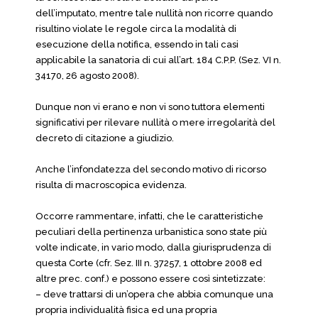
dell’imputato, mentre tale nullità non ricorre quando
risultino violate le regole circa la modalità di
esecuzione della notifica, essendo in tali casi
applicabile la sanatoria di cui all’art. 184 C.P.P. (Sez. VI n.
34170, 26 agosto 2008).
Dunque non vi erano e non vi sono tuttora elementi
significativi per rilevare nullità o mere irregolarità del
decreto di citazione a giudizio.
Anche l’infondatezza del secondo motivo di ricorso
risulta di macroscopica evidenza.
Occorre rammentare, infatti, che le caratteristiche
peculiari della pertinenza urbanistica sono state più
volte indicate, in vario modo, dalla giurisprudenza di
questa Corte (cfr. Sez. III n. 37257, 1 ottobre 2008 ed
altre prec. conf.) e possono essere così sintetizzate:
– deve trattarsi di un’opera che abbia comunque una
propria individualità fisica ed una propria