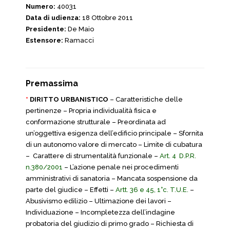
Numero:
40031
Data di udienza:
18 Ottobre 2011
Presidente:
De Maio
Estensore:
Ramacci
Premassima
*
DIRITTO URBANISTICO
– Caratteristiche delle
pertinenze – Propria individualità fisica e
conformazione strutturale – Preordinata ad
un’oggettiva esigenza dell’edificio principale – Sfornita
di un autonomo valore di mercato – Limite di cubatura
– Carattere di strumentalità funzionale –
Art. 4 D.P.R.
n.380/2001
– L’azione penale nei procedimenti
amministrativi di sanatoria – Mancata sospensione da
parte del giudice – Effetti –
Artt. 36 e 45, 1°c. T.U.E.
–
Abusivismo edilizio – Ultimazione dei lavori –
Individuazione – Incompletezza dell’indagine
probatoria del giudizio di primo grado – Richiesta di