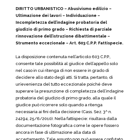
DIRITTO URBANISTICO – Abusivismo edilizio –
Ultimazione dei lavori – Individuazione –
Incompletezza dell’indagine probatoria del
giudizio di primo grado – Richiesta di parziale
rinnovazione dell’istruzione dibattimentale –
Strumento eccezionale – Art. 603 C.P.P. Fattispecie.
La disposizione contenuta nell’articolo 603 C.P.P.,
consente tale possibilità al giudice dell’appello solo
nel caso in cui ritenga di non essere in grado di
decidere allo stato degli atti. Si tratta, pertanto, di
un’evenienza del tutto eccezionale poiché deve
superare la presunzione di completezza dell’indagine
probatoria del giudizio di primo grado, alla quale il
giudice può ricorrere solo quando a ritenga
necessaria ai fini della decisione (Cass. Sez. 3^ n.
24294, 25/6/2010). Nella fattispecie: risultava dalla
documentazione fotografica come le opere fossero
ancora in fase di ultimazione alla data di
accertamento. Tale assunto non può essere confutato