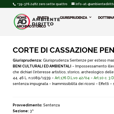
+39-376.2482 zero sette quattro
info-at-@ambientediritto
HOME
RIVISTA
GIURISPRUDENZA
DOTTRIN
ARCHIVIO STORICO
CORTE DI CASSAZIONE PENAL
Giurisprudenza:
Giurisprudenza Sentenze per esteso ma
BENI CULTURALI ED AMBIENTALI
– Impossessamento illeci
che dichiari l’interesse artistico, storico, archeologico de
44, 46 L. n.1089/1939 –
Art.176 D.L.vo 42/04 – Art.10 c. 3 
sentenza impugnata – Inammissibilità dei ricorsi – Effetti 
Provvedimento:
Sentenza
Sezione:
3^