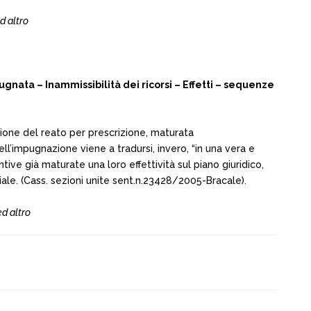
d altro
ata – Inammissibilità dei ricorsi – Effetti – sequenze
tinzione del reato per prescrizione, maturata
ll’impugnazione viene a tradursi, invero, “in una vera e
ive già maturate una loro effettività sul piano giuridico,
ziale. (Cass. sezioni unite sent.n.23428/2005-Bracale).
ed altro