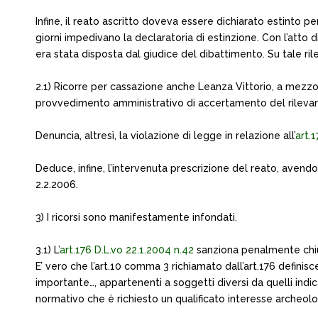
Infine, il reato ascritto doveva essere dichiarato estinto pe
giorni impedivano la declaratoria di estinzione. Con l’atto
era stata disposta dal giudice del dibattimento. Su tale ri
2.1) Ricorre per cassazione anche Leanza Vittorio, a mezzo 
provvedimento amministrativo di accertamento del rilevante
Denuncia, altresì, la violazione di legge in relazione all’
art.
Deduce, infine, l’intervenuta prescrizione del reato, avend
2.2.2006.
3) I ricorsi sono manifestamente infondati.
3.1) L’
art.176 D.L.vo 22.1.2004 n.42
sanziona penalmente chiunqu
E’ vero che l’art.10 comma 3 richiamato dall’art.176 definis
importante…, appartenenti a soggetti diversi da quelli indica
normativo che è richiesto un qualificato interesse archeolog