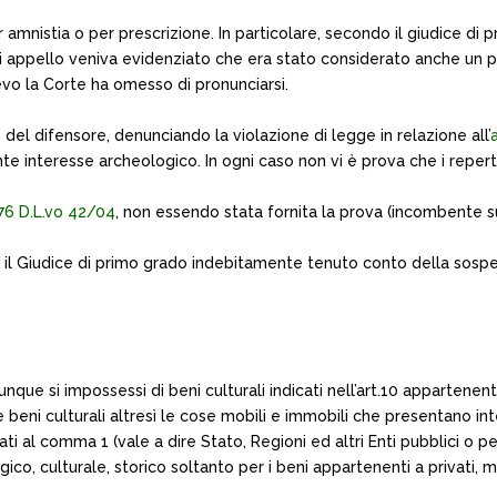
r amnistia o per prescrizione. In particolare, secondo il giudice di 
 di appello veniva evidenziato che era stato considerato anche un pe
levo la Corte ha omesso di pronunciarsi.
del difensore, denunciando la violazione di legge in relazione all’
 interesse archeologico. In ogni caso non vi è prova che i reperti
176 D.L.vo 42/04
, non essendo stata fornita la prova (incombente su
o il Giudice di primo grado indebitamente tenuto conto della sospe
e si impossessi di beni culturali indicati nell’art.10 appartenenti a
ce beni culturali altresì le cose mobili e immobili che presentano i
ti al comma 1 (vale a dire Stato, Regioni ed altri Enti pubblici o p
ico, culturale, storico soltanto per i beni appartenenti a privati, 