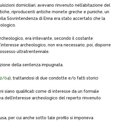
sizioni domiciliari, avevano rinvenuto nell’abitazione del
ntiche, riproducenti antiche monete greche e puniche, un
ella Sovrintendenza di Enna era stato accertato che la
eologico.
rcheologico, era irrilevante, secondo il costante
interesse archeologico, non era necessario, poi, disporre
 possesso ultratrentennale.
azione della sentenza impugnata.
 42/04
), trattandosi di due condotte e/o fatti storici
eni siano qualificati come di interesse da un formale
a dell’interesse archeologico del reperto rinvenuto
usa, per cui anche sotto tale profilo si imponeva