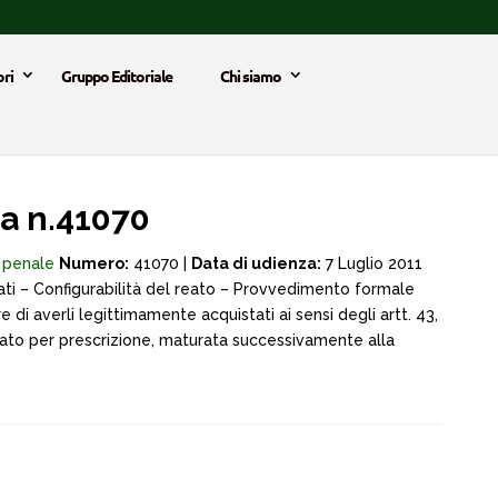
ri
Gruppo Editoriale
Chi siamo
a n.41070
e penale
Numero:
41070 |
Data di udienza:
7 Luglio 2011
ati – Configurabilità del reato – Provvedimento formale
 di averli legittimamente acquistati ai sensi degli artt. 43,
eato per prescrizione, maturata successivamente alla