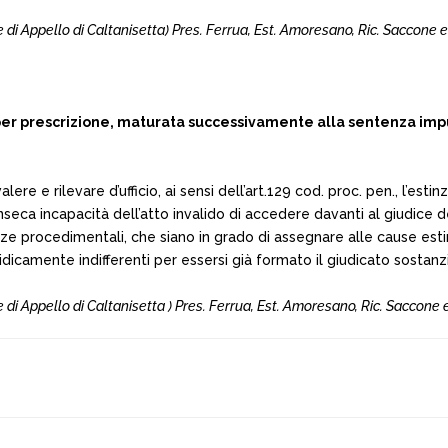
di Appello di Caltanisetta) Pres. Ferrua, Est. Amoresano, Ric. Saccone e
 prescrizione, maturata successivamente alla sentenza impugn
valere e rilevare d’ufficio, ai sensi dell’art.129 cod. proc. pen., l’es
eca incapacità dell’atto invalido di accedere davanti al giudice de
e procedimentali, che siano in grado di assegnare alle cause estint
ridicamente indifferenti per essersi già formato il giudicato sostan
di Appello di Caltanisetta ) Pres. Ferrua, Est. Amoresano, Ric. Saccone 