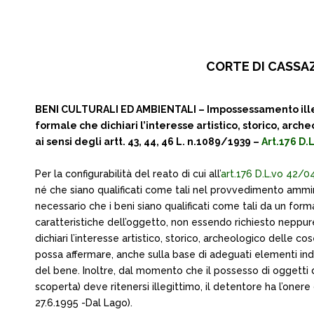
CORTE DI CASSAZI
BENI CULTURALI ED AMBIENTALI – Impossessamento illecit
formale che dichiari l’interesse artistico, storico, ar
ai sensi degli artt. 43, 44, 46 L. n.1089/1939 –
Art.176 D.L
Per la configurabilità del reato di cui all’
art.176 D.L.vo 42/0
né che siano qualificati come tali nel provvedimento ammini
necessario che i beni siano qualificati come tali da un for
caratteristiche dell’oggetto, non essendo richiesto neppur
dichiari l’interesse artistico, storico, archeologico delle c
possa affermare, anche sulla base di adeguati elementi indiz
del bene. Inoltre, dal momento che il possesso di oggetti d
scoperta) deve ritenersi illegittimo, il detentore ha l’onere
27.6.1995 -Dal Lago).