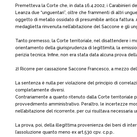
Premetteva la Corte che, in data 16.4.2002, i Carabinieri de
Leanza due “unguentari”, oltre che frammenti di altri ungu
oggetto di metallo ossidato di presumibile antica fattura.
medaglietta rinvenuta nell’abitazione del Saccone e gli ung
Tanto premesso, la Corte territoriale, nel disattendere i mo
orientamento della giurisprudenza di legittimità, la emiss
perizia tecnica. Infine, non era stata data alcuna prova del
2) Ricorre per cassazione Saccone Francesco, a mezzo del 
La sentenza è nulla per violazione del principio di correlaz
completamente diversi.
Contrariamente a quanto ritenuto dalla Corte territoriale per
provvedimento amministrativo. Peraltro, le incertezze mos
nell’abitazione del ricorrente, per cui risultava necessaria
La prova, poi, della illegittima provenienza dei beni di in
l’assoluzione quanto meno ex art.530 cpv. c.p.p..