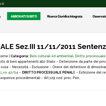
.it
A
ABBONATI SUBITO
Ricerca Giuridica Integrata
Osservato
E Sez.III 11/11/2011 Sentenz
ssime |
Categoria:
Beni culturali ed ambientali
,
Diritto processual
to di beni appartenenti allo Stato – Detenzione da parte dei priv
lle cose – Necessità – Esclusione – Onere del detentore di dimostrare
D.L.vo 42/04
–
DIRITTO PROCESSUALE PENAL
E – Estinzione del r
– sequenze procedimentali – Art.129 cod. proc. Pen..