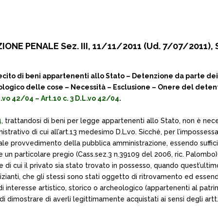
ONE PENALE Sez. III, 11/11/2011 (Ud. 7/07/2011), 
o di beni appartenenti allo Stato – Detenzione da parte dei 
cheologico delle cose – Necessità – Esclusione – Onere del dete
.vo 42/04 – Art.10 c. 3 D.L.vo 42/04
.
4
, trattandosi di beni per legge appartenenti allo Stato, non è nece
strativo di cui all’art.13 medesimo D.L.vo. Sicché, per l’impossessa
male provvedimento della pubblica amministrazione, essendo suffici
e un particolare pregio (Cass.sez.3 n.39109 del 2006, ric. Palomb
ose di cui il privato sia stato trovato in possesso, quando quest’ulti
ianti, che gli stessi sono stati oggetto di ritrovamento ed essendo,
i interesse artistico, storico o archeologico (appartenenti al patr
 di dimostrare di averli legittimamente acquistati ai sensi degli artt