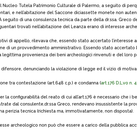
l Nucleo Tutela Patrimonio Culturale di Palermo, a seguito di perqui
entari, e nell’abitazione del Saccone diciassette monete non aute
 A seguito di una consulenza tecnica da parte della dr.ssa. Greco d
uentari trovati nell’abitazione del Leanza erano di interesse arch
tivi di appello, rilevava che, essendo stato accertato l’interesse a
ione di un provvedimento amministrativo. Essendo stato accertato l’
la legittima provenienza dei beni archeologici rinvenuti e del loro
difensore, denunciando la violazione di legge ed il vizio di motiv
ione tra contestazione (art.648 c.p.) e condanna (
art.176 D.L.vo n.
 la configurabilità del reato di cui all’art.176 è necessario che i b
trate dal consulente,dr.ssa Greco, rendevano insussistente la prov
 una perizia tecnica (richiesta ma, immotivatamente, non disposta).
teresse archeologico non può che essere a carico della pubblica acc