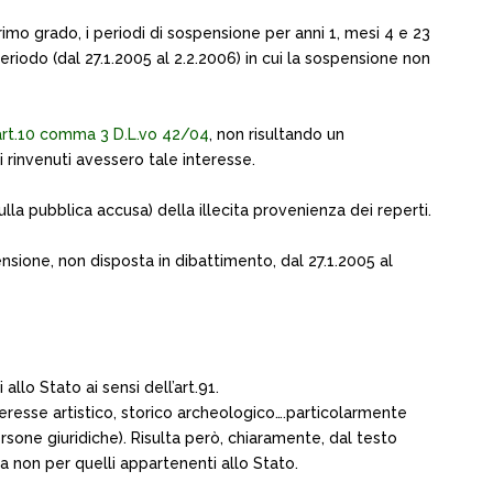
primo grado, i periodi di sospensione per anni 1, mesi 4 e 23
riodo (dal 27.1.2005 al 2.2.2006) in cui la sospensione non
art.10 comma 3 D.L.vo 42/04
, non risultando un
 rinvenuti avessero tale interesse.
lla pubblica accusa) della illecita provenienza dei reperti.
nsione, non disposta in dibattimento, dal 27.1.2005 al
llo Stato ai sensi dell’art.91.
nteresse artistico, storico archeologico….particolarmente
ersone giuridiche). Risulta però, chiaramente, dal testo
ma non per quelli appartenenti allo Stato.