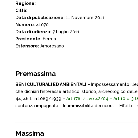
Regione:
Città:
Data di pubblicazione:
11 Novembre 2011
Numero:
41070
Data di udienza:
7 Luglio 2011
Presidente:
Ferrua
Estensore:
Amoresano
Premassima
BENI CULTURALI ED AMBIENTALI
– Impossessamento illeci
che dichiari l’interesse artistico, storico, archeologico de
44, 46 L. n.1089/1939 –
Art.176 D.L.vo 42/04 – Art.10 c. 3 
sentenza impugnata – Inammissibilità dei ricorsi – Effetti 
Massima