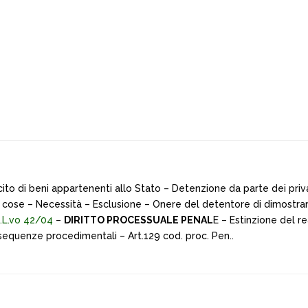
to di beni appartenenti allo Stato – Detenzione da parte dei priv
lle cose – Necessità – Esclusione – Onere del detentore di dimostrare
D.L.vo 42/04
–
DIRITTO PROCESSUALE PENAL
E – Estinzione del r
– sequenze procedimentali – Art.129 cod. proc. Pen..