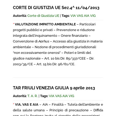
CORTE DI GIUSTIZIA UE Sez.4^ 11/04/2013
Autorità:
Corte di Giustizia UE
|
Tags:
VIA VAS AIA VIG
*
VALUTAZIONE IMPATTO AMBIENTALE
– Particolari
progetti pubblici e privati – Prevenzione e riduzione
integrata dell’inquinamento – Onere finanziario –
Convenzione di
Aarhus
– Accesso alla giustizia in materia
ambientale – Nozione di procedimenti giurisdizionali
“non eccessivamente onerosi” – Poteri e limiti del
giudice nazionale – Art. 10 bis Dir. 85/337/CEE – Dir.
2003/35/CE – Art. 15 bis Dir. 96/61/CE.
TAR FRIULI VENEZIA GIULIA 9 aprile 2013
Autorità:
T. A. R.
|
Tags:
VIA VAS AIA VIG
*
VIA, VAS E AIA
– AIA – Finalità – Tutela dell’ambiente e
della salute umana – Principio di precauzione – Diffida
con cui la Regione invita al rispetto delle prescrizioni –