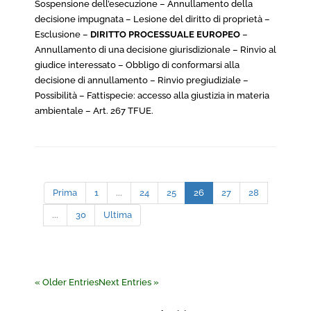
Sospensione dell’esecuzione – Annullamento della
decisione impugnata – Lesione del diritto di proprietà –
Esclusione –
DIRITTO PROCESSUALE EUROPEO
–
Annullamento di una decisione giurisdizionale – Rinvio al
giudice interessato – Obbligo di conformarsi alla
decisione di annullamento – Rinvio pregiudiziale –
Possibilità – Fattispecie: accesso alla giustizia in materia
ambientale – Art. 267 TFUE.
Prima
1
...
24
25
26
27
28
...
30
Ultima
« Older Entries
Next Entries »