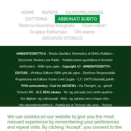
HOME
RIVISTA
GIURISPRUDENZA
DOTTRINA
ABBONATI SUBITO
Ricerca Giuridica Integrata
Osservatori
Gruppo Editoriale
Chi siamo
ARCHIVIO STORICO
AMBIENTEDIRITTO.it
- Rivista Giuridica Telematica di Diritto Pubblico -
Electronic Review Law Public - Pubblicazione quotidiana in formato
elettronico - ISSN 1974-9562 -
Copyright
AD -
AMBIENTEDIRITTO -
EDITORE
- (Prefisso Editore ISBN 978-88-3360) - Direttore Responsabile,
Proprietario ed Editore: Fulvio Conti Guglia - C.F.: CNTFLV64H26L308W -
P.IVA 02601280833 - Cod. Un. 66OZKW1 -
Via Filangeri, 19 - 98078
Tortorici ME -
(C.C. REA): 182841
- Tel +39-376.2482 zero sette quattro -
Fax digitale +39 1782724258 - Mob. +39 3383702 zero cinque otto -
info
(at)
ambientediritto.it - Pubblicata in Tortorici dal 2000 - Testata
Registrata presso il Tribunale di Patti -
Reg. n. 197 del 19/07/2006
We use cookies on our website to give you the most
-
(BarCode 9 771974 956204)
-
R.O.C. n. 44135.
relevant experience by remembering your preferences
__________
and repeat visits. By clicking “Accept”, you consent to the
La Rivista Giuridica
AMBIENTEDIRITTO.IT
-
ISSN 1974-9562
è