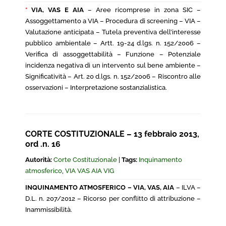
*
VIA, VAS E AIA
– Aree ricomprese in zona SIC –
Assoggettamento a VIA – Procedura di screening – VIA –
Valutazione anticipata – Tutela preventiva dell’interesse
pubblico ambientale – Artt. 19-24 d.lgs. n. 152/2006 –
Verifica di assoggettabilità – Funzione – Potenziale
incidenza negativa di un intervento sul bene ambiente –
Significatività – Art. 20 d.lgs. n. 152/2006 – Riscontro alle
osservazioni – Interpretazione sostanzialistica.
CORTE COSTITUZIONALE – 13 febbraio 2013,
ord .n. 16
Autorità:
Corte Costituzionale
|
Tags:
Inquinamento
atmosferico
,
VIA VAS AIA VIG
INQUINAMENTO ATMOSFERICO – VIA, VAS, AIA
– ILVA –
D.L. n. 207/2012 – Ricorso per conflitto di attribuzione –
Inammissibilità.