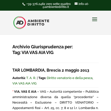
+39-376.2482 zero sette quattro
info-at-
@ambientediritto.it
Archivio Giurisprudenza per:
Tag:
VIA VAS AIA VIG
TAR LOMBARDIA, Brescia 2 maggio 2013
Autorità:
T. A. R.
|
Tags:
Diritto venatorio e della pesca
,
VIA VAS AIA VIG
*
VIA, VAS E AIA
– VAS – Autorità competente – Pubblica
amministrazione diversa da quella “procedente” –
Necessità – Esclusione – DIRITTO VENATORIO –
Appostamenti fissi – Art. 25, cc. 7, 8 e 12 l.r. Lombardia n.