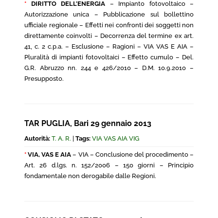
*
DIRITTO DELL’ENERGIA
– Impianto fotovoltaico –
Autorizzazione unica – Pubblicazione sul bollettino
ufficiale regionale – Effetti nei confronti dei soggetti non
direttamente coinvolti – Decorrenza del termine ex art.
41, c. 2 c.p.a. – Esclusione – Ragioni – VIA VAS E AIA –
Pluralità di impianti fotovoltaici – Effetto cumulo – Del.
G.R. Abruzzo nn. 244 e 426/2010 – D.M. 10.9.2010 –
Presupposto.
TAR PUGLIA, Bari 29 gennaio 2013
Autorità:
T. A. R.
|
Tags:
VIA VAS AIA VIG
*
VIA, VAS E AIA
– VIA – Conclusione del procedimento –
Art. 26 d.lgs. n. 152/2006 – 150 giorni – Principio
fondamentale non derogabile dalle Regioni.