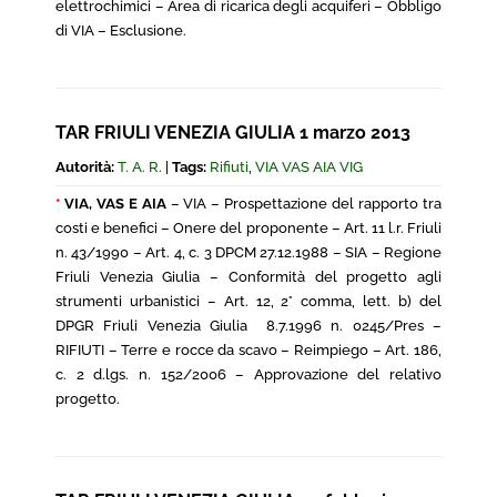
elettrochimici – Area di ricarica degli acquiferi – Obbligo
di VIA – Esclusione.
TAR FRIULI VENEZIA GIULIA 1 marzo 2013
Autorità:
T. A. R.
|
Tags:
Rifiuti
,
VIA VAS AIA VIG
*
VIA, VAS E AIA
– VIA – Prospettazione del rapporto tra
costi e benefici – Onere del proponente – Art. 11 l.r. Friuli
n. 43/1990 – Art. 4, c. 3 DPCM 27.12.1988 – SIA – Regione
Friuli Venezia Giulia – Conformità del progetto agli
strumenti urbanistici – Art. 12, 2° comma, lett. b) del
DPGR Friuli Venezia Giulia 8.7.1996 n. 0245/Pres –
RIFIUTI – Terre e rocce da scavo – Reimpiego – Art. 186,
c. 2 d.lgs. n. 152/2006 – Approvazione del relativo
progetto.