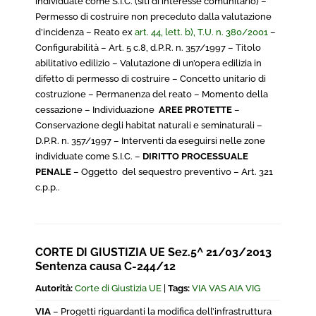
individuate come S.I.C. (siti di interesse comunitario) –
Permesso di costruire non preceduto dalla valutazione
d’incidenza – Reato ex
art. 44, lett. b), T.U. n. 380/2001
–
Configurabilità – Art. 5 c.8, d.P.R. n. 357/1997 – Titolo
abilitativo edilizio – Valutazione di un’opera edilizia in
difetto di permesso di costruire – Concetto unitario di
costruzione – Permanenza del reato – Momento della
cessazione – Individuazione
AREE PROTETTE
–
Conservazione degli habitat naturali e seminaturali –
D.P.R. n. 357/1997 – Interventi da eseguirsi nelle zone
individuate come S.I.C. –
DIRITTO PROCESSUALE
PENALE
– Oggetto del sequestro preventivo – Art. 321
c.p.p..
CORTE DI GIUSTIZIA UE Sez.5^ 21/03/2013
Sentenza causa C-244/12
Autorità:
Corte di Giustizia UE
|
Tags:
VIA VAS AIA VIG
VIA
– Progetti riguardanti la modifica dell’infrastruttura