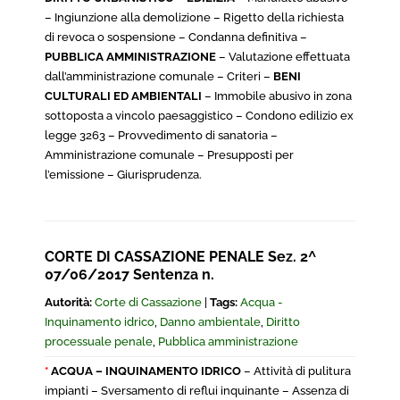
– Ingiunzione alla demolizione – Rigetto della richiesta
di revoca o sospensione – Condanna definitiva –
PUBBLICA AMMINISTRAZIONE
– Valutazione effettuata
dall’amministrazione comunale – Criteri –
BENI
CULTURALI ED AMBIENTALI
– Immobile abusivo in zona
sottoposta a vincolo paesaggistico – Condono edilizio ex
legge 3263 – Provvedimento di sanatoria –
Amministrazione comunale – Presupposti per
l’emissione – Giurisprudenza.
CORTE DI CASSAZIONE PENALE Sez. 2^
07/06/2017 Sentenza n.
Autorità:
Corte di Cassazione
|
Tags:
Acqua -
Inquinamento idrico
,
Danno ambientale
,
Diritto
processuale penale
,
Pubblica amministrazione
*
ACQUA – INQUINAMENTO IDRICO
– Attività di pulitura
impianti – Sversamento di reflui inquinante – Assenza di