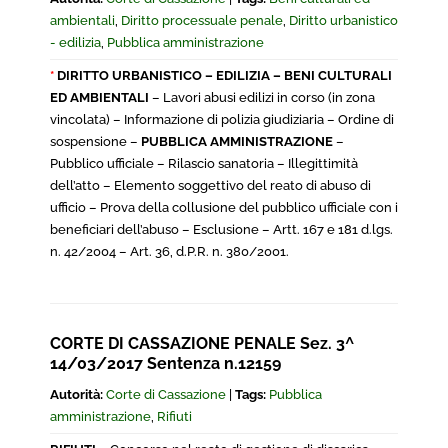
ambientali
,
Diritto processuale penale
,
Diritto urbanistico
- edilizia
,
Pubblica amministrazione
*
DIRITTO URBANISTICO – EDILIZIA – BENI CULTURALI
ED AMBIENTALI
– Lavori abusi edilizi in corso (in zona
vincolata) – Informazione di polizia giudiziaria – Ordine di
sospensione –
PUBBLICA AMMINISTRAZIONE
–
Pubblico ufficiale – Rilascio sanatoria – Illegittimità
dell’atto – Elemento soggettivo del reato di abuso di
ufficio – Prova della collusione del pubblico ufficiale con i
beneficiari dell’abuso – Esclusione – Artt. 167 e 181 d.lgs.
n. 42/2004 – Art. 36, d.P.R. n. 380/2001.
CORTE DI CASSAZIONE PENALE Sez. 3^
14/03/2017 Sentenza n.12159
Autorità:
Corte di Cassazione
|
Tags:
Pubblica
amministrazione
,
Rifiuti