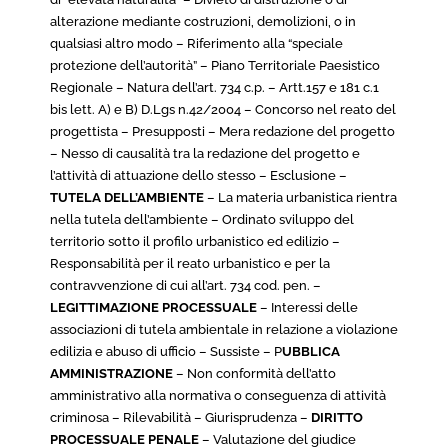
alterazione mediante costruzioni, demolizioni, o in
qualsiasi altro modo – Riferimento alla “speciale
protezione dell’autorità” – Piano Territoriale Paesistico
Regionale – Natura dell’art. 734 c.p. – Artt.157 e 181 c.1
bis lett. A) e B) D.Lgs n.42/2004 – Concorso nel reato del
progettista – Presupposti – Mera redazione del progetto
– Nesso di causalità tra la redazione del progetto e
l’attività di attuazione dello stesso – Esclusione –
TUTELA DELL’AMBIENTE
– La materia urbanistica rientra
nella tutela dell’ambiente – Ordinato sviluppo del
territorio sotto il profilo urbanistico ed edilizio –
Responsabilità per il reato urbanistico e per la
contravvenzione di cui all’art. 734 cod. pen. –
LEGITTIMAZIONE PROCESSUALE
– Interessi delle
associazioni di tutela ambientale in relazione a violazione
edilizia e abuso di ufficio – Sussiste – P
UBBLICA
AMMINISTRAZIONE
– Non conformità dell’atto
amministrativo alla normativa o conseguenza di attività
criminosa – Rilevabilità – Giurisprudenza –
DIRITTO
PROCESSUALE PENALE
– Valutazione del giudice