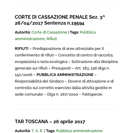
CORTE DI CASSAZIONE PENALE Sez. 3^
26/04/2017 Sentenza n.19594
Autorità:
Corte di Cassazione
|
Tags:
Pubblica
amministrazione
,
Rifiuti
RIFIUTI
– Predisposizione di aree attrezzate per il
conferimento di rifiuti – Concetto di centro di raccolta,
ecopiazzola o isola ecologica – Sottrazione alla disciplina
generale sui rifiuti
– Presuposti
– Art. 183, 256 dlgs n.
152/2006 –
PUBBLICA AMMINISTRAZIONE
–
Responsabilità del Sindaco – Dovere di attivazione e di
controllo sul corretto esercizio dalla attività gestite in
sede comunale – Dlgs n. 267/2000 – Fattispecie.
TAR TOSCANA – 26 aprile 2017
Autorità:
T. A. R.
|
Tags:
Pubblica amministrazione