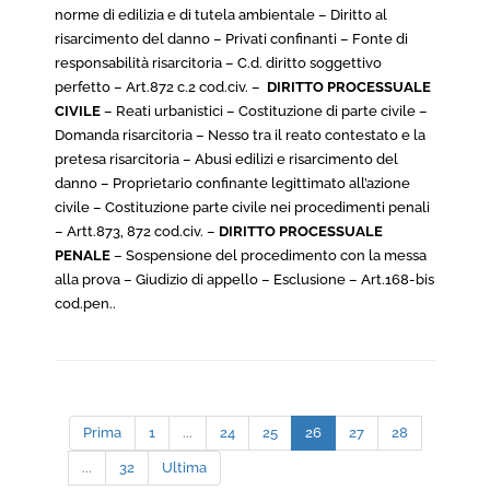
norme di edilizia e di tutela ambientale – Diritto al
risarcimento del danno – Privati confinanti – Fonte di
responsabilità risarcitoria – C.d. diritto soggettivo
perfetto – Art.872 c.2 cod.civ. –
DIRITTO PROCESSUALE
CIVILE
– Reati urbanistici – Costituzione di parte civile –
Domanda risarcitoria – Nesso tra il reato contestato e la
pretesa risarcitoria – Abusi edilizi e risarcimento del
danno – Proprietario confinante legittimato all’azione
civile – Costituzione parte civile nei procedimenti penali
– Artt.873, 872 cod.civ. –
DIRITTO PROCESSUALE
PENALE
– Sospensione del procedimento con la messa
alla prova – Giudizio di appello – Esclusione – Art.168-bis
cod.pen..
Prima
1
...
24
25
26
27
28
...
32
Ultima