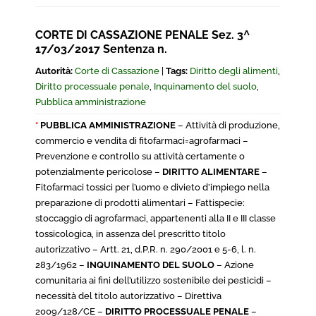
CORTE DI CASSAZIONE PENALE Sez. 3^
17/03/2017 Sentenza n.
Autorità:
Corte di Cassazione
|
Tags:
Diritto degli alimenti
,
Diritto processuale penale
,
Inquinamento del suolo
,
Pubblica amministrazione
*
PUBBLICA AMMINISTRAZIONE
– Attività di produzione,
commercio e vendita di fitofarmaci=agrofarmaci –
Prevenzione e controllo su attività certamente o
potenzialmente pericolose –
DIRITTO ALIMENTARE
–
Fitofarmaci tossici per l’uomo e divieto d’impiego nella
preparazione di prodotti alimentari – Fattispecie:
stoccaggio di agrofarmaci, appartenenti alla II e III classe
tossicologica, in assenza del prescritto titolo
autorizzativo – Artt. 21, d.P.R. n. 290/2001 e 5-6, l. n.
283/1962 –
INQUINAMENTO DEL SUOLO
– Azione
comunitaria ai fini dell’utilizzo sostenibile dei pesticidi –
necessità del titolo autorizzativo – Direttiva
2009/128/CE –
DIRITTO PROCESSUALE PENALE
–