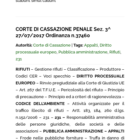
stabunt simul cadunt
CORTE DI CASSAZIONE PENALE Sez. 3^
27/07/2017 Ordinanza n.37460
Autorità:
Corte di Cassazione
|
Tags:
Appalti
,
Diritto
processuale europeo
,
Pubblica amministrazione
,
Rifiuti
,
231
RIFIUTI
– Gestione rifiuti – Classificazione – Produttore –
Codici CER – Voci specchio –
DIRITTO PROCESSUALE
EUROPEO
– Rinvio pregiudiziale alla Corte di Giustizia UE
– Art. 267 del T.F.U.E. – Pericolosità del rifiuto – Principio
di precauzione – Principio ed a criteri di ragionevolezza –
CODICE DELL’AMBIENTE
– Attività organizzate per il
traffico illecito di rifiuti – Artt. 183, 184, 260 d.lgs.
n.152/2006 – 231 –
231 –
Responsabilità amministrativa
delle persone giuridiche, delle società e delle
associazioni –
PUBBLICA AMMINISTRAZIONE – APPALTI
– Frode nelle pubbliche forniture – Truffa in danno di