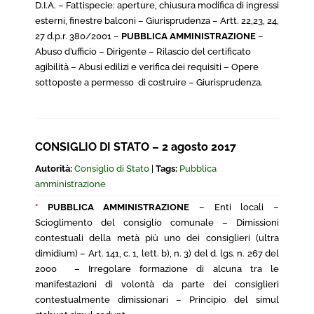
D.I.A. – Fattispecie: aperture, chiusura modifica di ingressi
esterni, finestre balconi – Giurisprudenza – Artt. 22,23, 24,
27 d.p.r. 380/2001 –
PUBBLICA AMMINISTRAZIONE
–
Abuso d’ufficio – Dirigente – Rilascio del certificato
agibilità – Abusi edilizi e verifica dei requisiti – Opere
sottoposte a permesso di costruire – Giurisprudenza.
CONSIGLIO DI STATO – 2 agosto 2017
Autorità:
Consiglio di Stato
|
Tags:
Pubblica
amministrazione
*
PUBBLICA AMMINISTRAZIONE
– Enti locali –
Scioglimento del consiglio comunale – Dimissioni
contestuali della metà più uno dei consiglieri (ultra
dimidium) – Art. 141, c. 1, lett. b), n. 3) del d. lgs. n. 267 del
2000 – Irregolare formazione di alcuna tra le
manifestazioni di volontà da parte dei consiglieri
contestualmente dimissionari – Principio del simul