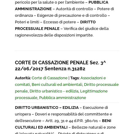
pericolo per la salute o per l’ambiente –
PUBBLICA
AMMINISTRAZIONE
– Autorità di controllo – Potere di
ordinanza – Esigenze di precauzione e di controllo –
Poteri e limiti – Eccesso di potere –
DIRITTO
PROCESSUALE PENALE
– Verifica del giudice della
ragionevolezza delle disposizioni impartite.
CORTE DI CASSAZIONE PENALE Sez. 3^
22/06/2017 Sentenza n.31282
Autorità:
Corte di Cassazione
|
Tags:
Associazioni e
comitati
,
Beni culturali ed ambientali
,
Diritto processuale
penale
,
Diritto urbanistico - edilizia
,
Legittimazione
processuale
,
Pubblica amministrazione
DIRITTO URBANISTICO – EDILIZIA
– Esecuzione di
un’opera – Doveri e responsabilità del committente e
dell’esecutore – Artt. 29, 31 e 44 d.P.R. 380/01 –
BENI
CULTURALI ED AMBIENTALI
– Bellezze naturali e zone
di “elevata naturalità” – Divieto di distruzione o di