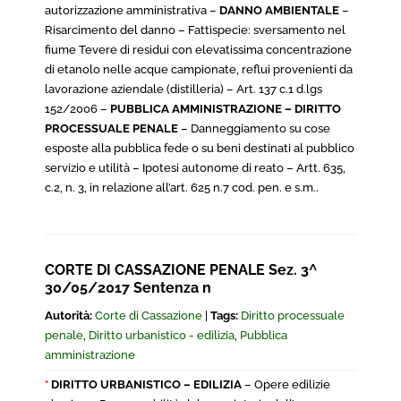
autorizzazione amministrativa –
DANNO AMBIENTALE
–
Risarcimento del danno – Fattispecie: sversamento nel
fiume Tevere di residui con elevatissima concentrazione
di etanolo nelle acque campionate, reflui provenienti da
lavorazione aziendale (distilleria) – Art. 137 c.1 d.lgs
152/2006 –
PUBBLICA AMMINISTRAZIONE – DIRITTO
PROCESSUALE PENALE
– Danneggiamento su cose
esposte alla pubblica fede o su beni destinati al pubblico
servizio e utilità – Ipotesi autonome di reato – Artt. 635,
c.2, n. 3, in relazione all’art. 625 n.7 cod. pen. e s.m..
CORTE DI CASSAZIONE PENALE Sez. 3^
30/05/2017 Sentenza n
Autorità:
Corte di Cassazione
|
Tags:
Diritto processuale
penale
,
Diritto urbanistico - edilizia
,
Pubblica
amministrazione
*
DIRITTO URBANISTICO – EDILIZIA
– Opere edilizie