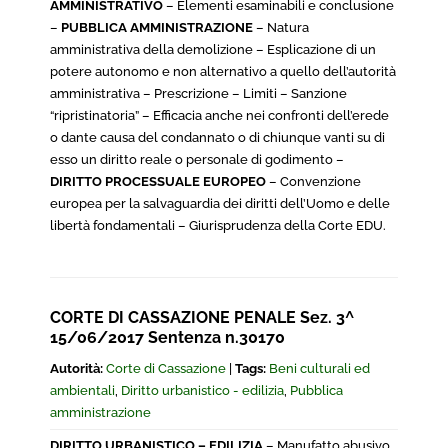
AMMINISTRATIVO
– Elementi esaminabili e conclusione
–
PUBBLICA AMMINISTRAZIONE
– Natura
amministrativa della demolizione – Esplicazione di un
potere autonomo e non alternativo a quello dell’autorità
amministrativa – Prescrizione – Limiti – Sanzione
“ripristinatoria” – Efficacia anche nei confronti dell’erede
o dante causa del condannato o di chiunque vanti su di
esso un diritto reale o personale di godimento –
DIRITTO PROCESSUALE EUROPEO
– Convenzione
europea per la salvaguardia dei diritti dell’Uomo e delle
libertà fondamentali – Giurisprudenza della Corte EDU.
CORTE DI CASSAZIONE PENALE Sez. 3^
15/06/2017 Sentenza n.30170
Autorità:
Corte di Cassazione
|
Tags:
Beni culturali ed
ambientali
,
Diritto urbanistico - edilizia
,
Pubblica
amministrazione
DIRITTO URBANISTICO – EDILIZIA
– Manufatto abusivo