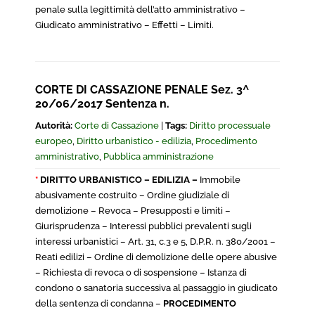
penale sulla legittimità dell’atto amministrativo –
Giudicato amministrativo – Effetti – Limiti.
CORTE DI CASSAZIONE PENALE Sez. 3^
20/06/2017 Sentenza n.
Autorità:
Corte di Cassazione
|
Tags:
Diritto processuale
europeo
,
Diritto urbanistico - edilizia
,
Procedimento
amministrativo
,
Pubblica amministrazione
*
DIRITTO URBANISTICO – EDILIZIA –
Immobile
abusivamente costruito – Ordine giudiziale di
demolizione – Revoca – Presupposti e limiti –
Giurisprudenza – Interessi pubblici prevalenti sugli
interessi urbanistici – Art. 31, c.3 e 5, D.P.R. n. 380/2001 –
Reati edilizi – Ordine di demolizione delle opere abusive
– Richiesta di revoca o di sospensione – Istanza di
condono o sanatoria successiva al passaggio in giudicato
della sentenza di condanna –
PROCEDIMENTO