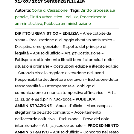
31/03/2017 Sentenza n.16449
Autorità:
Corte di Cassazione
|
Tags:
Diritto processuale
penale
,
Diritto urbanistico - edilizia
,
Procedimento
amministrativo
,
Pubblica amministrazione
DIRITTO URBANISTICO – EDILIZIA
– Aree colpite da
sisma – Realizzazione di alloggio abitativo antisismico –
Disciplina emergenziale – Rispetto del principio di
legalità – Abuso di ufficio – Art. 97 Costituzione –
Fattispecie: ottenimento illeciti benefici preclusi nelle
situazioni ordinarie – Costruzioni edilizie e illecito edilizio
– Garanzia circa la regolare esecuzione dei lavori –
Responsabilità del direttore dei lavori – Esclusione della
responsabilità – Ottemperanza all’obbligo di
comunicazione e rinuncia tempestiva all’incarico – Artt.
11, 12, 29 e 44 d.p.r. n. 380/2001 –
PUBBLICA
AMMINISTRAZIONE
– Abuso d’ufficio – Macroscopica
illegittimità dell’atto compiuto – Accertamento
dell’accordo collusivo – Esclusione – Prova del dolo
intenzionale – Art. 323 codice penale –
PROCEDIMENTO
AMMINISTRATIVO
– Abuso d’ufficio – Concorso nel reato