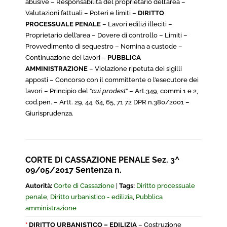
abusive – Responsabilità del proprietario dell’area –
Valutazioni fattuali – Poteri e limiti –
DIRITTO
PROCESSUALE PENALE
– Lavori edilizi illeciti –
Proprietario dell’area – Dovere di controllo – Limiti –
Provvedimento di sequestro – Nomina a custode –
Continuazione dei lavori –
PUBBLICA
AMMINISTRAZIONE
– Violazione ripetuta dei sigilli
apposti – Concorso con il committente o l’esecutore dei
lavori – Principio del “
cui prodest
” – Art.349, commi 1 e 2,
cod.pen. – Artt. 29, 44, 64, 65, 71 72 DPR n.380/2001 –
Giurisprudenza.
CORTE DI CASSAZIONE PENALE Sez. 3^
09/05/2017 Sentenza n.
Autorità:
Corte di Cassazione
|
Tags:
Diritto processuale
penale
,
Diritto urbanistico - edilizia
,
Pubblica
amministrazione
*
DIRITTO URBANISTICO – EDILIZIA
– Costruzione