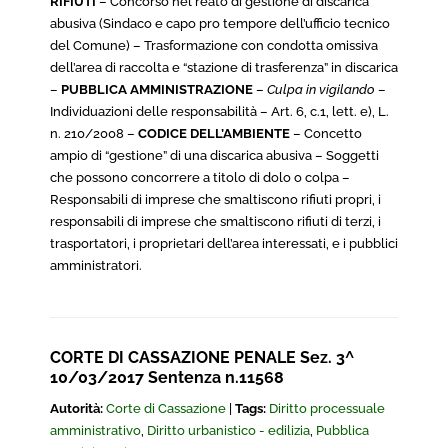
RIFIUTI
– Concorso nel reato di gestione di discarica
abusiva (Sindaco e capo pro tempore dell’ufficio tecnico
del Comune) – Trasformazione con condotta omissiva
dell’area di raccolta e “stazione di trasferenza” in discarica
–
PUBBLICA AMMINISTRAZIONE
–
Culpa in vigilando
–
Individuazioni delle responsabilità – Art. 6, c.1, lett. e), L.
n. 210/2008 –
CODICE DELL’AMBIENTE
– Concetto
ampio di “gestione” di una discarica abusiva – Soggetti
che possono concorrere a titolo di dolo o colpa –
Responsabili di imprese che smaltiscono rifiuti propri, i
responsabili di imprese che smaltiscono rifiuti di terzi, i
trasportatori, i proprietari dell’area interessati, e i pubblici
amministratori.
CORTE DI CASSAZIONE PENALE Sez. 3^
10/03/2017 Sentenza n.11568
Autorità:
Corte di Cassazione
|
Tags:
Diritto processuale
amministrativo
,
Diritto urbanistico - edilizia
,
Pubblica