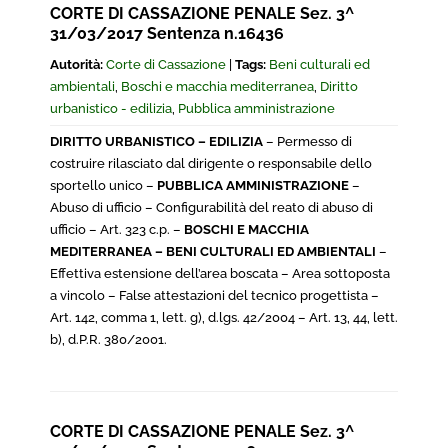
CORTE DI CASSAZIONE PENALE Sez. 3^
31/03/2017 Sentenza n.16436
Autorità:
Corte di Cassazione
|
Tags:
Beni culturali ed
ambientali
,
Boschi e macchia mediterranea
,
Diritto
urbanistico - edilizia
,
Pubblica amministrazione
DIRITTO URBANISTICO – EDILIZIA
– Permesso di
costruire rilasciato dal dirigente o responsabile dello
sportello unico –
PUBBLICA AMMINISTRAZIONE
–
Abuso di ufficio – Configurabilità del reato di abuso di
ufficio – Art. 323 c.p. –
BOSCHI E MACCHIA
MEDITERRANEA – BENI CULTURALI ED AMBIENTALI
–
Effettiva estensione dell’area boscata – Area sottoposta
a vincolo – False attestazioni del tecnico progettista –
Art. 142, comma 1, lett. g), d.lgs. 42/2004 – Art. 13, 44, lett.
b), d.P.R. 380/2001.
CORTE DI CASSAZIONE PENALE Sez. 3^