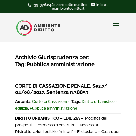
+39-376.2482 zero sette quattro
info-at-
@ambientediritto.it
Archivio Giurisprudenza per:
Tag:
Pubblica amministrazione
CORTE DI CASSAZIONE PENALE, Sez.3^
04/08/2017, Sentenza n.38853
Autorità:
Corte di Cassazione
|
Tags:
Diritto urbanistico -
edilizia
,
Pubblica amministrazione
DIRITTO URBANISTICO – EDILIZIA
– Modifica dei
prospetti – Permesso a costruire – Necessità –
Ristrutturazioni edilizie "minori" – Esclusione – C.d. super