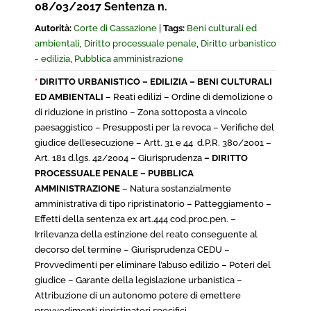
08/03/2017 Sentenza n.
Autorità:
Corte di Cassazione
|
Tags:
Beni culturali ed
ambientali
,
Diritto processuale penale
,
Diritto urbanistico
- edilizia
,
Pubblica amministrazione
*
DIRITTO URBANISTICO – EDILIZIA – BENI CULTURALI
ED AMBIENTALI
– Reati edilizi – Ordine di demolizione o
di riduzione in pristino – Zona sottoposta a vincolo
paesaggistico – Presupposti per la revoca – Verifiche del
giudice dell’esecuzione – Artt. 31 e 44 d.P.R. 380/2001 –
Art. 181 d.lgs. 42/2004 – Giurisprudenza
– DIRITTO
PROCESSUALE PENALE – PUBBLICA
AMMINISTRAZIONE
– Natura sostanzialmente
amministrativa di tipo ripristinatorio – Patteggiamento –
Effetti della sentenza ex art.444 cod.proc.pen. –
Irrilevanza della estinzione del reato conseguente al
decorso del termine – Giurisprudenza CEDU –
Provvedimenti per eliminare l’abuso edilizio – Poteri del
giudice – Garante della legislazione urbanistica –
Attribuzione di un autonomo potere di emettere
provvedimenti ripristinatori specifici.