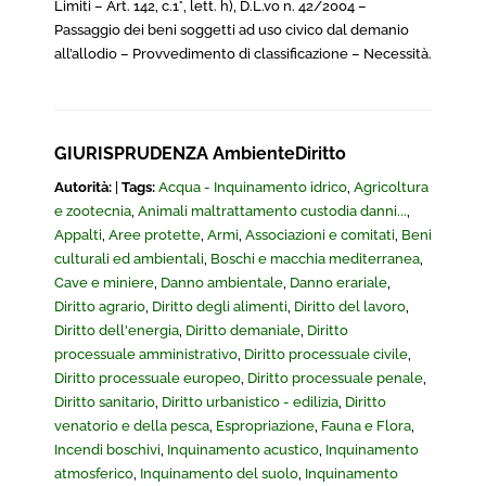
Limiti – Art. 142, c.1°, lett. h), D.L.vo n. 42/2004 –
Passaggio dei beni soggetti ad uso civico dal demanio
all’allodio – Provvedimento di classificazione – Necessità.
GIURISPRUDENZA AmbienteDiritto
Autorità:
|
Tags:
Acqua - Inquinamento idrico
,
Agricoltura
e zootecnia
,
Animali maltrattamento custodia danni...
,
Appalti
,
Aree protette
,
Armi
,
Associazioni e comitati
,
Beni
culturali ed ambientali
,
Boschi e macchia mediterranea
,
Cave e miniere
,
Danno ambientale
,
Danno erariale
,
Diritto agrario
,
Diritto degli alimenti
,
Diritto del lavoro
,
Diritto dell'energia
,
Diritto demaniale
,
Diritto
processuale amministrativo
,
Diritto processuale civile
,
Diritto processuale europeo
,
Diritto processuale penale
,
Diritto sanitario
,
Diritto urbanistico - edilizia
,
Diritto
venatorio e della pesca
,
Espropriazione
,
Fauna e Flora
,
Incendi boschivi
,
Inquinamento acustico
,
Inquinamento
atmosferico
,
Inquinamento del suolo
,
Inquinamento