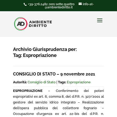
+39-376.2482 zero sette quattro
info-at-
@ambientediritto.it
Archivio Giurisprudenza per:
Tag:
Espropriazione
CONSIGLIO DI STATO – 9 novembre 2021
Autorità:
Consiglio di Stato
|
Tags:
Espropriazione
ESPROPRIAZIONE
– Conferimento dei poteri
espropriativi ex art. 6, comma 8, del d.P.R. n. 327/2001 al
gestore del servizio idrico integrato – Realizzazione
dell’opera pubblica del collettore fognario –
Occupazione d’urgenza ex art. 22-bis del d.P.R. n.