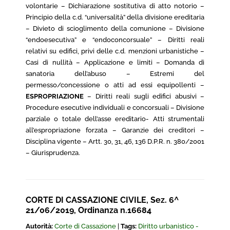
volontarie – Dichiarazione sostitutiva di atto notorio –
Principio della c.d. “universalità” della divisione ereditaria
– Divieto di scioglimento della comunione – Divisione
“endoesecutiva” e “endoconcorsuale” – Diritti reali
relativi su edifici, privi delle c.d. menzioni urbanistiche –
Casi di nullità – Applicazione e limiti – Domanda di
sanatoria dell’abuso – Estremi del
permesso/concessione o atti ad essi equipollenti –
ESPROPRIAZIONE
– Diritti reali sugli edifici abusivi –
Procedure esecutive individuali e concorsuali – Divisione
parziale o totale dell’asse ereditario- Atti strumentali
all’espropriazione forzata – Garanzie dei creditori –
Disciplina vigente – Artt. 30, 31, 46, 136 D.P.R. n. 380/2001
– Giurisprudenza.
CORTE DI CASSAZIONE CIVILE, Sez. 6^
21/06/2019, Ordinanza n.16684
Autorità:
Corte di Cassazione
|
Tags:
Diritto urbanistico -