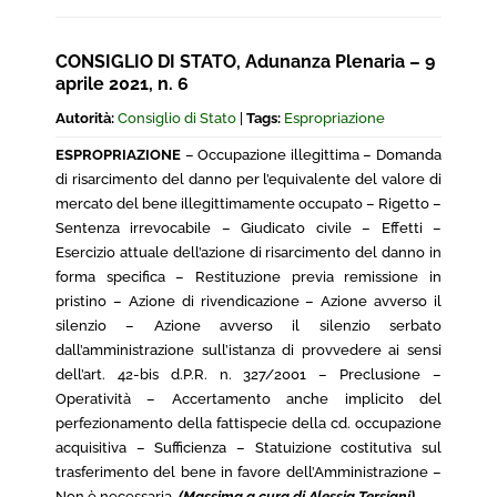
CONSIGLIO DI STATO, Adunanza Plenaria – 9
aprile 2021, n. 6
Autorità:
Consiglio di Stato
|
Tags:
Espropriazione
ESPROPRIAZIONE
– Occupazione illegittima – Domanda
di risarcimento del danno per l’equivalente del valore di
mercato del bene illegittimamente occupato – Rigetto –
Sentenza irrevocabile – Giudicato civile – Effetti –
Esercizio attuale dell’azione di risarcimento del danno in
forma specifica – Restituzione previa remissione in
pristino – Azione di rivendicazione – Azione avverso il
silenzio – Azione avverso il silenzio serbato
dall’amministrazione sull’istanza di provvedere ai sensi
dell’art. 42-bis d.P.R. n. 327/2001 – Preclusione –
Operatività – Accertamento anche implicito del
perfezionamento della fattispecie della cd. occupazione
acquisitiva – Sufficienza – Statuizione costitutiva sul
trasferimento del bene in favore dell’Amministrazione –
Non è necessaria.
(Massima a cura di Alessia Tersigni)