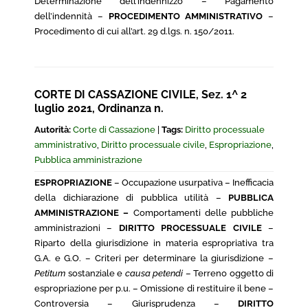
Determinazione dell’indennizzo – Pagamento
dell’indennità –
PROCEDIMENTO AMMINISTRATIVO
–
Procedimento di cui all’art. 29 d.lgs. n. 150/2011.
CORTE DI CASSAZIONE CIVILE, Sez. 1^ 2
luglio 2021, Ordinanza n.
Autorità:
Corte di Cassazione
|
Tags:
Diritto processuale
amministrativo
,
Diritto processuale civile
,
Espropriazione
,
Pubblica amministrazione
ESPROPRIAZIONE
– Occupazione usurpativa – Inefficacia
della dichiarazione di pubblica utilità –
PUBBLICA
AMMINISTRAZIONE –
Comportamenti delle pubbliche
amministrazioni –
DIRITTO PROCESSUALE CIVILE
–
Riparto della giurisdizione in materia espropriativa tra
G.A. e G.O. – Criteri per determinare la giurisdizione –
Petitum
sostanziale e
causa petendi
– Terreno oggetto di
espropriazione per p.u. – Omissione di restituire il bene –
Controversia – Giurisprudenza –
DIRITTO