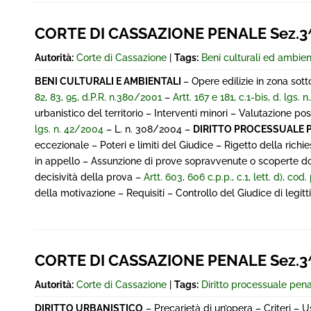
CORTE DI CASSAZIONE PENALE Sez.3^
Autorità:
Corte di Cassazione
|
Tags:
Beni culturali ed ambien
BENI CULTURALI E AMBIENTALI
– Opere edilizie in zona so
82, 83, 95, d.P.R. n.380/2001
–
Artt. 167 e 181, c.1-bis, d. lgs.
urbanistico del territorio – Interventi minori – Valutazione 
lgs. n. 42/2004
– L. n. 308/2004 –
DIRITTO PROCESSUALE 
eccezionale – Poteri e limiti del Giudice – Rigetto della richi
in appello – Assunzione di prove sopravvenute o scoperte d
decisività della prova –
Artt. 603, 606 c.p.p., c.1, lett. d), cod.
della motivazione – Requisiti – Controllo del Giudice di legit
CORTE DI CASSAZIONE PENALE Sez.3^
Autorità:
Corte di Cassazione
|
Tags:
Diritto processuale pen
DIRITTO URBANISTICO
– Precarietà di un’opera – Criteri – U