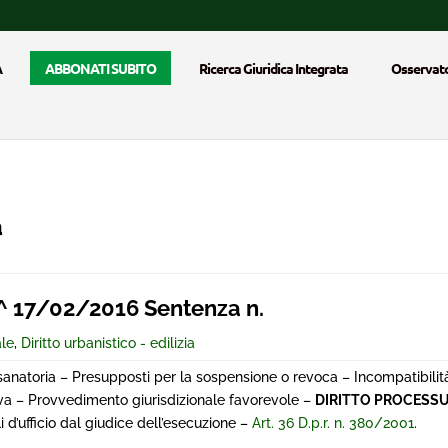
A
ABBONATI SUBITO
Ricerca Giuridica Integrata
Osservato
a
 17/02/2016 Sentenza n.
ale
,
Diritto urbanistico - edilizia
anatoria – Presupposti per la sospensione o revoca – Incompatibilità
tiva – Provvedimento giurisdizionale favorevole –
DIRITTO PROCESSU
i d’ufficio dal giudice dell’esecuzione –
Art. 36 D.p.r. n. 380/2001
.