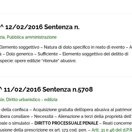
^ 12/02/2016 Sentenza n.
zia
,
Pubblica amministrazione
Elemento soggettivo – Natura di dolo specifico in reato di evento – Ar
tà – Dolo generico – Sufficiente – Elemento soggettivo del delitto di
specie: opere edilizie “ritenute” abusive.
 11/02/2016 Sentenza n.5708
ale
,
Diritto urbanistico - edilizia
 della confisca – Acquisizione gratuita dell’opera abusiva al patrimon
bera consiliare – Necessità – Alienazione a terzi della proprietà del
eale o simulato) –
DIRITTO PROCESSUALE PENALE
– Reati concernent
usione della prescrizione ex art. 173 cod. pen. –
Artt. 31 e 46 del d.P