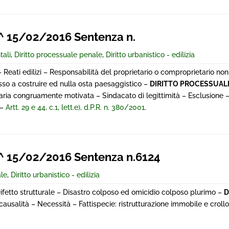
 15/02/2016 Sentenza n.
tali
,
Diritto processuale penale
,
Diritto urbanistico - edilizia
 Reati edilizi – Responsabilità del proprietario o comproprietario n
sso a costruire ed nulla osta paesaggistico –
DIRITTO PROCESSUAL
aria congruamente motivata – Sindacato di legittimità – Esclusione – 
–
Artt. 29 e 44, c.1, lett.e), d.P.R. n. 380/2001
.
 15/02/2016 Sentenza n.6124
ale
,
Diritto urbanistico - edilizia
Difetto strutturale – Disastro colposo ed omicidio colposo plurimo –
D
usalità – Necessità – Fattispecie: ristrutturazione immobile e crollo