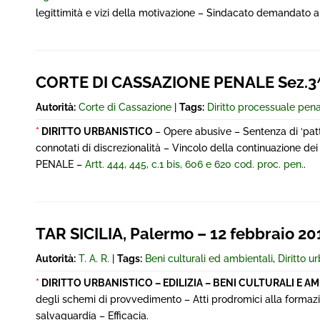
legittimità e vizi della motivazione – Sindacato demandato al
CORTE DI CASSAZIONE PENALE Sez.3^
Autorità:
Corte di Cassazione
|
Tags:
Diritto processuale pen
*
DIRITTO URBANISTICO
– Opere abusive – Sentenza di ‘pa
connotati di discrezionalità – Vincolo della continuazione dei
PENALE –
Artt. 444, 445, c.1 bis, 606 e 620 cod. proc. pen.
.
TAR SICILIA, Palermo – 12 febbraio 20
Autorità:
T. A. R.
|
Tags:
Beni culturali ed ambientali
,
Diritto ur
*
DIRITTO URBANISTICO – EDILIZIA – BENI CULTURALI E A
degli schemi di provvedimento – Atti prodromici alla formaz
salvaguardia – Efficacia.