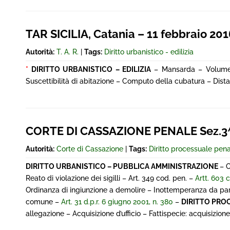
TAR SICILIA, Catania – 11 febbraio 201
Autorità:
T. A. R.
|
Tags:
Diritto urbanistico - edilizia
*
DIRITTO URBANISTICO – EDILIZIA
– Mansarda – Volume t
Suscettibilità di abitazione – Computo della cubatura – Dista
CORTE DI CASSAZIONE PENALE Sez.3^
Autorità:
Corte di Cassazione
|
Tags:
Diritto processuale pen
DIRITTO URBANISTICO – PUBBLICA AMMINISTRAZIONE
– 
Reato di violazione dei sigilli – Art. 349 cod. pen. –
Artt. 603 
Ordinanza di ingiunzione a demolire – Inottemperanza da part
comune –
Art. 31 d.p.r. 6 giugno 2001, n. 380
–
DIRITTO PRO
allegazione – Acquisizione d’ufficio – Fattispecie: acquisizio