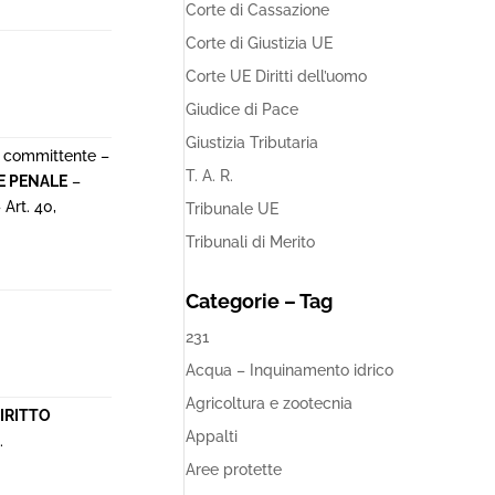
Corte di Cassazione
Corte di Giustizia UE
Corte UE Diritti dell’uomo
Giudice di Pace
Giustizia Tributaria
on committente –
T. A. R.
E PENALE
–
Art. 40,
Tribunale UE
Tribunali di Merito
Categorie – Tag
231
Acqua – Inquinamento idrico
Agricoltura e zootecnia
IRITTO
Appalti
.
Aree protette