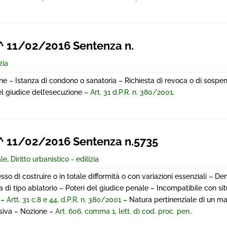
 11/02/2016 Sentenza n.
zia
one – Istanza di condono o sanatoria – Richiesta di revoca o di sospe
el giudice dell’esecuzione –
Art. 31 d.P.R. n. 380/2001
.
 11/02/2016 Sentenza n.5735
ale
,
Diritto urbanistico - edilizia
 di costruire o in totale difformità o con variazioni essenziali – De
i tipo ablatorio – Poteri del giudice penale – Incompatibile con situ
 –
Artt. 31 c.8 e 44, d.P.R. n. 380/2001
– Natura pertinenziale di un ma
siva – Nozione –
Art. 606, comma 1, lett. d) cod. proc. pen.
.