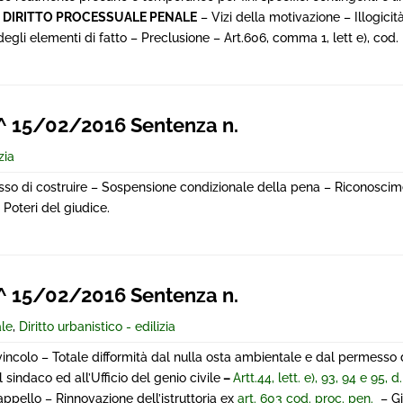
–
DIRITTO PROCESSUALE PENALE
– Vizi della motivazione – Illogicit
degli elementi di fatto – Preclusione – Art.606, comma 1, lett e), cod. 
 15/02/2016 Sentenza n.
zia
sso di costruire – Sospensione condizionale della pena – Riconoscim
 Poteri del giudice.
 15/02/2016 Sentenza n.
ale
,
Diritto urbanistico - edilizia
 vincolo – Totale difformità dal nulla osta ambientale e dal permesso d
sindaco ed all’Ufficio del genio civile
–
Artt.44, lett. e), 93, 94 e 95, d.
 appello – Rinnovazione dell’istruttoria ex
art. 603 cod. proc. pen.
– Gi