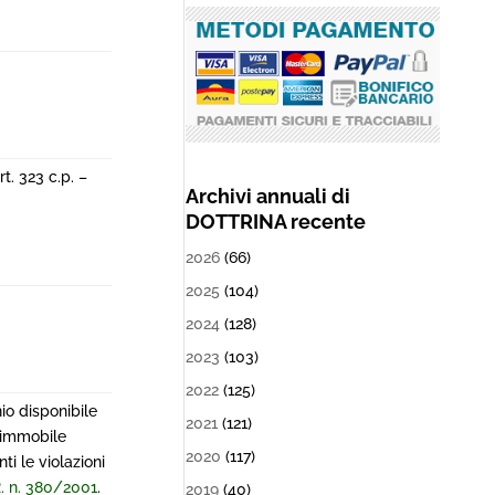
t. 323 c.p. –
Archivi annuali di
DOTTRINA recente
2026
(66)
2025
(104)
2024
(128)
2023
(103)
2022
(125)
io disponibile
2021
(121)
l’immobile
2020
(117)
i le violazioni
.R. n. 380/2001
.
2019
(40)