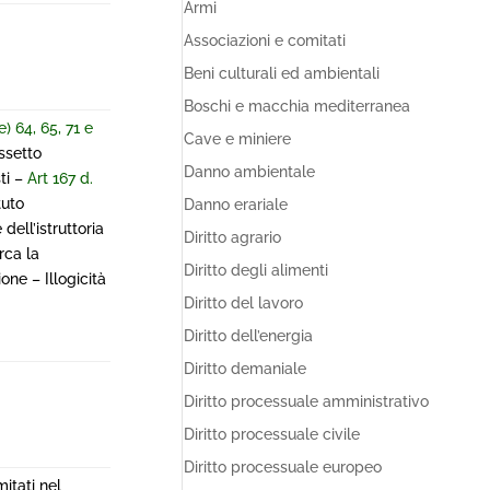
Armi
Associazioni e comitati
Beni culturali ed ambientali
Boschi e macchia mediterranea
.e) 64, 65, 71 e
Cave e miniere
ssetto
Danno ambientale
ti –
Art 167 d.
tuto
Danno erariale
dell’istruttoria
Diritto agrario
rca la
Diritto degli alimenti
one – Illogicità
Diritto del lavoro
Diritto dell’energia
Diritto demaniale
Diritto processuale amministrativo
Diritto processuale civile
Diritto processuale europeo
itati nel