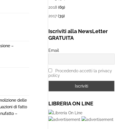
2018
(69)
2017
(39)
Iscriviti alla NewsLetter
GRATUITA
nsione –
Email
Procedendo accetti la privacy
policy
molizione delle
LIBRERIA ON LINE
azioni di fatto
nufatto –