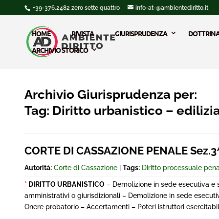
+39-376.2482 zero sette quattro
info-at-@ambientediritto.it
HOME
RIVISTA
GIURISPRUDENZA
DOTTRIN
ARCHIVIO STORICO
Archivio Giurisprudenza per:
Tag:
Diritto urbanistico – edilizi
CORTE DI CASSAZIONE PENALE Sez.3^
Autorità:
Corte di Cassazione
|
Tags:
Diritto processuale pen
*
DIRITTO URBANISTICO
– Demolizione in sede esecutiva e s
amministrativi o giurisdizionali – Demolizione in sede esecu
Onere probatorio – Accertamenti – Poteri istruttori esercitabil