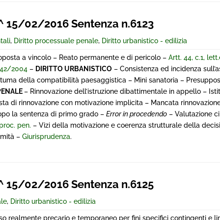
 15/02/2016 Sentenza n.6123
tali
,
Diritto processuale penale
,
Diritto urbanistico - edilizia
ttoposta a vincolo – Reato permanente e di pericolo –
Artt. 44, c.1, lett
 n.42/2004
–
DIRITTO URBANISTICO
– Consistenza ed incidenza sull’a
postuma della compatibilità paesaggistica – Mini sanatoria – Presuppos
PENALE
– Rinnovazione dell’istruzione dibattimentale in appello – Isti
esta di rinnovazione con motivazione implicita – Mancata rinnovazione 
opo la sentenza di primo grado –
Error in procedendo
– Valutazione ci
 proc. pen.
– Vizi della motivazione e coerenza strutturale della decisi
timità –
Giurisprudenza
.
 15/02/2016 Sentenza n.6125
ale
,
Diritto urbanistico - edilizia
so realmente precario e temporaneo per fini specifici contingenti e lim