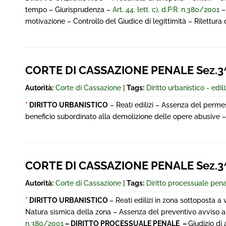
tempo – Giurisprudenza –
Art. 44, lett. c), d.P.R. n.380/2001
motivazione – Controllo del Giudice di legittimità – Rilettura 
CORTE DI CASSAZIONE PENALE Sez.3^
Autorità:
Corte di Cassazione
|
Tags:
Diritto urbanistico - edili
*
DIRITTO URBANISTICO
– Reati edilizi – Assenza del perme
beneficio subordinato alla demolizione delle opere abusive –
CORTE DI CASSAZIONE PENALE Sez.3^
Autorità:
Corte di Cassazione
|
Tags:
Diritto processuale pen
*
DIRITTO URBANISTICO
– Reati edilizi in zona sottoposta a
Natura sismica della zona – Assenza del preventivo avviso al 
n.380/2001
– DIRITTO PROCESSUALE PENALE –
Giudizio di