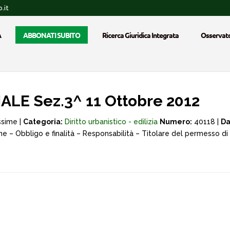
.it
A
ABBONATI SUBITO
Ricerca Giuridica Integrata
Osservato
LE Sez.3^ 11 Ottobre 2012
ssime |
Categoria:
Diritto urbanistico - edilizia
Numero:
40118 |
Da
ne – Obbligo e finalità – Responsabilità – Titolare del permesso di