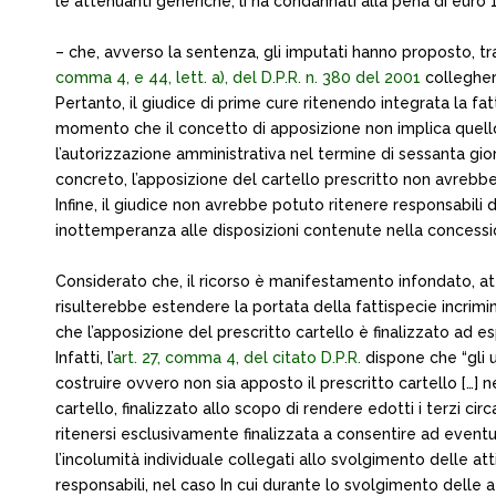
le attenuanti generiche, li ha condannati alla pena di eur
– che, avverso la sentenza, gli imputati hanno proposto, tr
comma 4, e 44, lett. a), del D.P.R. n. 380 del 2001
collegher
Pertanto, il giudice di prime cure ritenendo integrata la f
momento che il concetto di apposizione non implica quello di
l’autorizzazione amministrativa nel termine di sessanta gi
concreto, l’apposizione del cartello prescritto non avrebb
Infine, il giudice non avrebbe potuto ritenere responsabili 
inottemperanza alle disposizioni contenute nella concessio
Considerato che, il ricorso è manifestamento infondato, at
risulterebbe estendere la portata della fattispecie incrimi
che l’apposizione del prescritto cartello è finalizzato ad espor
Infatti, l’
art. 27, comma 4, del citato D.P.R.
dispone che “gli u
costruire ovvero non sia apposto il prescritto cartello […] 
cartello, finalizzato allo scopo di rendere edotti i terzi circa 
ritenersi esclusivamente finalizzata a consentire ad eventual
l’incolumità individuale collegati allo svolgimento delle atti
responsabili, nel caso In cui durante lo svolgimento delle att