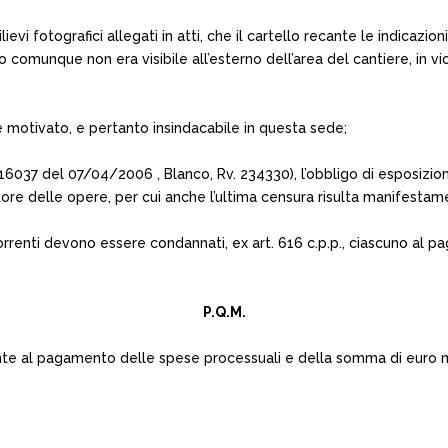
ievi fotografici allegati in atti, che il cartello recante le indicazioni r
te o comunque non era visibile all’esterno dell’area del cantiere, i
 motivato, e pertanto insindacabile in questa sede;
6037 del 07/04/2006 , Blanco, Rv. 234330), l’obbligo di esposizione
utore delle opere, per cui anche l’ultima censura risulta manifesta
 ricorrenti devono essere condannati, ex art. 616 c.p.p., ciascuno 
.
P.Q.M.
rrente al pagamento delle spese processuali e della somma di euro 