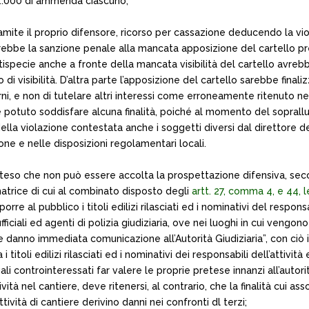
o 1.000 di ammenda ciascuno;
amite il proprio difensore, ricorso per cassazione deducendo la vi
ebbe la sanzione penale alla mancata apposizione del cartello pres
attispecie anche a fronte della mancata visibilità del cartello avre
 visibilità. D’altra parte l’apposizione del cartello sarebbe finaliz
orni, e non di tutelare altri interessi come erroneamente ritenuto 
e potuto soddisfare alcuna finalità, poiché al momento del sopral
della violazione contestata anche i soggetti diversi dal direttore d
ne e nelle disposizioni regolamentari locali.
teso che non può essere accolta la prospettazione difensiva, seco
natrice di cui al combinato disposto degli
artt. 27, comma 4, e 44, l
re al pubblico i titoli edilizi rilasciati ed i nominativi del responsabi
fficiali ed agenti di polizia giudiziaria, ove nei luoghi in cui vengo
ne danno immediata comunicazione all’Autorità Giudiziaria”, con ciò
i titoli edilizi rilasciati ed i nominativi dei responsabili dell’attivit
i controinteressati far valere le proprie pretese innanzi all’autori
vità nel cantiere, deve ritenersi, al contrario, che la finalità cui as
ività di cantiere derivino danni nei confronti dl terzi;