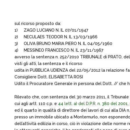
sul ricorso proposto da:
1)
ZAGO LUCIANO N. IL 07/01/1947
2)
NECULAES TEODOR N. IL 13/03/1966
3)
OLIVA BRUNO MARIA PIERO N. IL 04/05/1960
4)
MESSINEO FRANCESCO N. IL 23/11/1967
avverso la sentenza n. 252/2010 TRIBUNALE di PRATO, de
visti gli atti, la sentenza e il ricorso
udita in PUBBLICA UDIENZA del 22/05/2012 la relazione fa
Consigliere Dott. ELISABETTA ROSI
Udito il Procuratore Generale in persona del Dott. // che ha
Rilevato che, con sentenza del 30 marzo 2011, il Tribunale
cui agli artt. 110 c.p. e
44 lett. a) del D.P.R. n. 380 del 2001
,
ed il quarto in qualità di direttore dei lavori di cui alla D
presso un immobile ubicato a Montemurlo, non esponendo all’es
dell’attività edilizia in corso, ciò in violazione delle nor