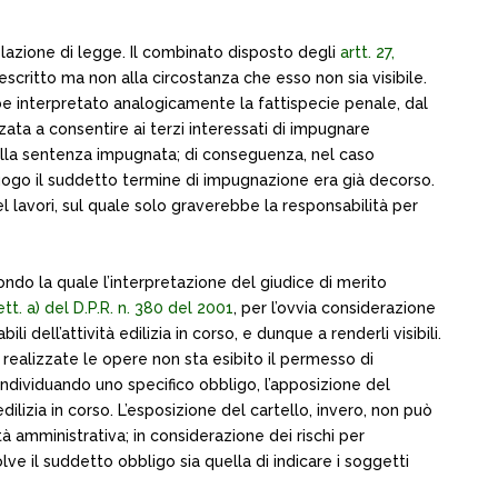
olazione di legge. Il combinato disposto degli
artt. 27,
critto ma non alla circostanza che esso non sia visibile.
bbe interpretato analogicamente la fattispecie penale, dal
zata a consentire ai terzi interessati di impugnare
nella sentenza impugnata; di conseguenza, nel caso
luogo il suddetto termine di impugnazione era già decorso.
el lavori, sul quale solo graverebbe la responsabilità per
ndo la quale l’interpretazione del giudice di merito
ett. a) del D.P.R. n. 380 del 2001
, per l’ovvia considerazione
li dell’attività edilizia in corso, e dunque a renderli visibili.
no realizzate le opere non sta esibito il permesso di
 individuando uno specifico obbligo, l’apposizione del
à edilizia in corso. L’esposizione del cartello, invero, non può
tà amministrativa; in considerazione dei rischi per
solve il suddetto obbligo sia quella di indicare i soggetti