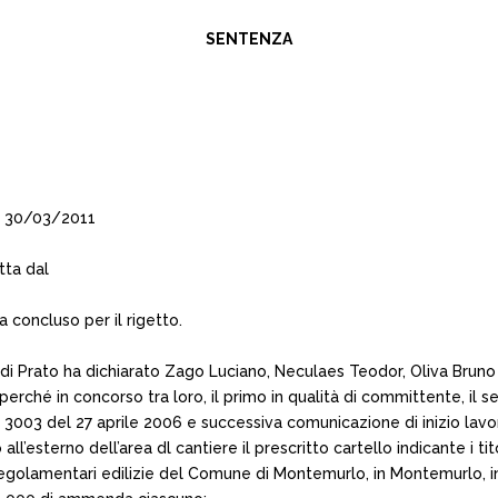
SENTENZA
l 30/03/2011
tta dal
 concluso per il rigetto.
 di Prato ha dichiarato Zago Luciano, Neculaes Teodor, Oliva Bruno
 perché in concorso tra loro, il primo in qualità di committente, il s
IA n. 3003 del 27 aprile 2006 e successiva comunicazione di inizio lav
terno dell’area dl cantiere il prescritto cartello indicante i titoli
me regolamentari edilizie del Comune di Montemurlo, in Montemurlo, i