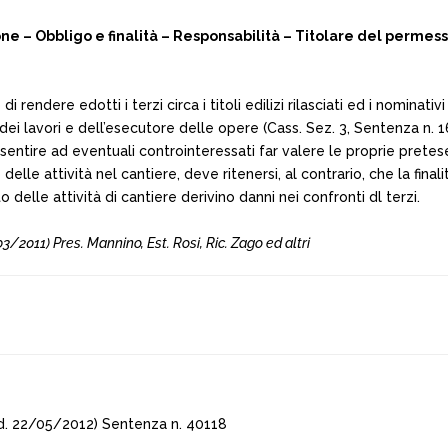
e – Obbligo e finalità – Responsabilità – Titolare del permesso
i rendere edotti i terzi circa i titoli edilizi rilasciati ed i nominativ
 dei lavori e dell’esecutore delle opere (Cass. Sez. 3, Sentenza n. 
sentire ad eventuali controinteressati far valere le proprie pretese
delle attività nel cantiere, deve ritenersi, al contrario, che la final
 delle attività di cantiere derivino danni nei confronti dl terzi.
011) Pres. Mannino, Est. Rosi, Ric. Zago ed altri
. 22/05/2012) Sentenza n. 40118