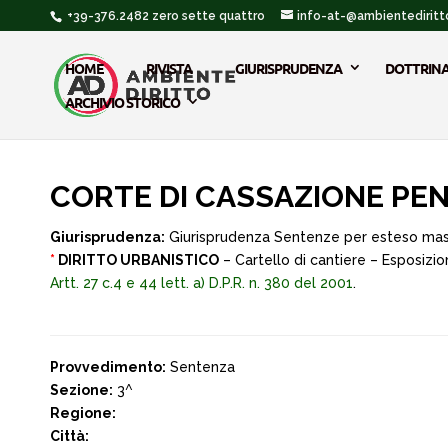
+39-376.2482 zero sette quattro
info-at-@ambientediritto
HOME
RIVISTA
GIURISPRUDENZA
DOTTRIN
ARCHIVIO STORICO
CORTE DI CASSAZIONE PENA
Giurisprudenza:
Giurisprudenza Sentenze per esteso ma
*
DIRITTO URBANISTICO
– Cartello di cantiere – Esposizio
Artt. 27 c.4 e 44 lett. a) D.P.R. n. 380 del 2001
.
Provvedimento:
Sentenza
Sezione:
3^
Regione:
Città: