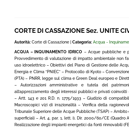
CORTE DI CASSAZIONE Sez. UNITE CIVI
Autorità:
Corte di Cassazione |
Categoria:
Acqua - Inquinamen
ACQUA – INQUINAMENTO IDRICO
– Acque pubbliche e pri
Provvedimento di valutazione di impatto ambientale non fav
uso idroelettrico – Obiettivi del Piano di Gestione delle Ac
Energia e Clima “PNIEC” – Protocollo di Kyoto – Convenzione
(PTA) – PNRR, legge sul clima e Green Deal europeo e Diretti
– Autorizzazioni amministrative e tutela del patrimoni
all’apprezzamento degli interessi pubblici e privati coinvolti
– Artt. 143 e 201 R.D. n. 1775/1933 – Giudizio di compatibi
Macroscopici vizi di irrazionalità – Verifica della ragionevo
Tribunale Superiore delle Acque Pubbliche (TSAP) – Ambito del
superficiali – Art. 4, par. 1, lett. i), Dir. 2000/60/CE (Quadro
Realizzazione degli impianti energetici da fonti rinnovabili (FER