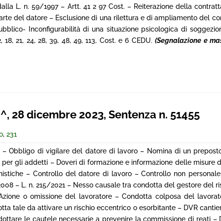
alla L. n. 59/1997 – Artt. 41 2 97 Cost. – Reiterazione della contra
rte del datore – Esclusione di una rilettura e di ampliamento del c
bblico- Inconfigurabilità di una situazione psicologica di soggezio
, 18, 21, 24, 28, 39, 48, 49, 113, Cost. e 6 CEDU.
(Segnalazione e ma
 28 dicembre 2023, Sentenza n. 51455
o
,
231
o – Obbligo di vigilare del datore di lavoro – Nomina di un prepost
oli per gli addetti – Doveri di formazione e informazione delle misure 
nistiche – Controllo del datore di lavoro – Controllo non personale
81/2008 – L. n. 215/2021 – Nesso causale tra condotta del gestore del r
 Azione o omissione del lavoratore – Condotta colposa del lavora
ta tale da attivare un rischio eccentrico o esorbitante – DVR cantie
adottare le cautele necessarie a prevenire la commissione di reati