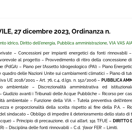
LE, 27 dicembre 2023, Ordinanza n.
to idrico
,
Diritto dell'energia
,
Pubblica amministrazione
,
VIA VAS AI
vate – Concessioni per impianti energetici da fonti rinnovabili 
orevole al progetto – Provvedimento di ritiro della concessione di
que (PdGA) – Piano per l’Assetto Idrogeologico (PAI) – Piano Energeti
 quadro delle Nazioni Unite sui cambiamenti climatici – Piano di tu
va UE 2018/2001 – Art. 76, c.4, d.lgs. n. 152/2006 –
PUBBLICA AMM
o ambientale – Discrezionalità amministrativa ed istituzional
 – Giudizio avanti i Tribunali delle Acque Pubbliche – Ricorso per cas
lità ambientale – Funzione della VIA – Tutela preventiva dell’inte
lezza e proporzionalità della scelta rispetto al fine della P.A. – Ri
 sindacato – Obbligo di impedire il deterioramento dello stato di tutt
 Acque) – Principio di precauzione, di cui all’art. 191 TFUE –
DIRITTO 
) – Disciplina delle fonti rinnovabili – C.d. ‘
favor
FER’ – Limiti.