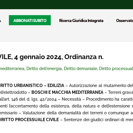
A
ABBONATI SUBITO
Ricerca Giuridica Integrata
Osservato
LE, 4 gennaio 2024, Ordinanza n.
mediterranea
,
Diritto dell'energia
,
Diritto demaniale
,
Diritto processual
IRITTO URBANISTICO – EDILIZIA
– Autorizzazione al mutamento del
ell’elettrodotto –
BOSCHI E MACCHIA MEDITERRANEA
– Terreni grava
ll’art. 146 del d. lgs. 42/2004 – Necessità – Procedimento ha carat
ti l’accertamento della esistenza, della natura e dell’estensione de
Commissario – Valutazione della demanialità dei terreni o comunque
IRITTO PROCESSUALE CIVILE
– Sentenze dei giudici ordinari di meri