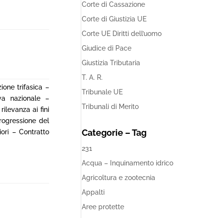
Corte di Cassazione
Corte di Giustizia UE
Corte UE Diritti dell’uomo
Giudice di Pace
Giustizia Tributaria
T. A. R.
ione trifasica –
Tribunale UE
iva nazionale –
Tribunali di Merito
ilevanza ai fini
rogressione del
Categorie – Tag
ori – Contratto
231
Acqua – Inquinamento idrico
Agricoltura e zootecnia
Appalti
Aree protette