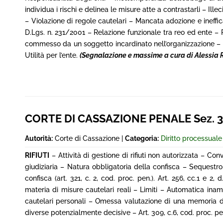
individua i rischi e delinea le misure atte a contrastarli – I
– Violazione di regole cautelari – Mancata adozione e ineffica
D.Lgs. n. 231/2001 – Relazione funzionale tra reo ed ente – 
commesso da un soggetto incardinato nell’organizzazione – Ill
Utilità per l’ente.
(Segnalazione e massime a cura di Alessia 
CORTE DI CASSAZIONE PENALE Sez. 3^,
Autorità:
Corte di Cassazione |
Categoria:
Diritto processual
RIFIUTI
– Attività di gestione di rifiuti non autorizzata – Co
giudiziaria – Natura obbligatoria della confisca – Sequestro di
confisca (art. 321, c. 2, cod. proc. pen.). Art. 256, cc.1 e 2
materia di misure cautelari reali – Limiti – Automatica inam
cautelari personali – Omessa valutazione di una memoria di
diverse potenzialmente decisive – Art. 309, c.6, cod. proc. pe