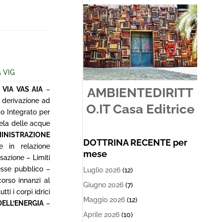
A VIG
AMBIENTEDIRITT
–
VIA VAS AIA
–
 derivazione ad
O.IT Casa Editrice
co Integrato per
tela delle acque
INISTRAZIONE
DOTTRINA RECENTE per
e in relazione
mese
sazione – Limiti
resse pubblico –
Luglio 2026
(12)
corso innanzi al
Giugno 2026
(7)
i i corpi idrici
Maggio 2026
(12)
DELL’ENERGIA
–
Aprile 2026
(10)