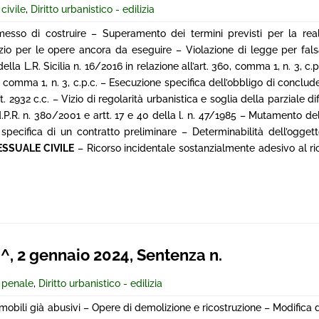
civile
,
Diritto urbanistico - edilizia
so di costruire – Superamento dei termini previsti per la real
ilizio per le opere ancora da eseguire – Violazione di legge per fa
della L.R. Sicilia n. 16/2016 in relazione all’art. 360, comma 1, n. 3, c.p
360, comma 1, n. 3, c.p.c. – Esecuzione specifica dell’obbligo di conclu
2932 c.c. – Vizio di regolarità urbanistica e soglia della parziale dif
d.P.R. n. 380/2001 e artt. 17 e 40 della l. n. 47/1985 – Mutamento de
pecifica di un contratto preliminare – Determinabilità dell’oggett
ESSUALE CIVILE
– Ricorso incidentale sostanzialmente adesivo al ri
 2 gennaio 2024, Sentenza n.
e penale
,
Diritto urbanistico - edilizia
immobili già abusivi – Opere di demolizione e ricostruzione – Modifica 