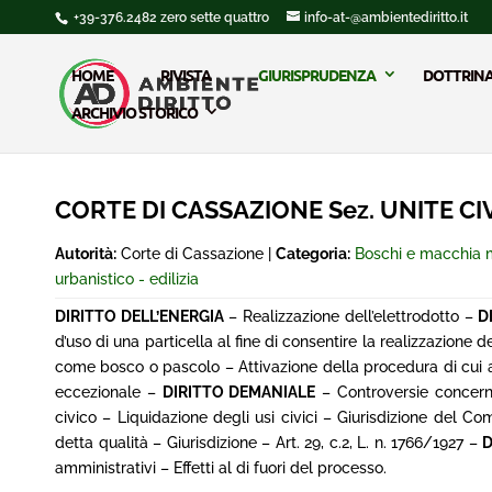
+39-376.2482 zero sette quattro
info-at-@ambientediritto.it
HOME
RIVISTA
GIURISPRUDENZA
DOTTRIN
ARCHIVIO STORICO
CORTE DI CASSAZIONE Sez. UNITE CIVI
Autorità:
Corte di Cassazione |
Categoria:
Boschi e macchia 
urbanistico - edilizia
DIRITTO DELL’ENERGIA
– Realizzazione dell’elettrodotto –
D
d’uso di una particella al fine di consentire la realizzazione d
come bosco o pascolo – Attivazione della procedura di cui a
eccezionale –
DIRITTO DEMANIALE
– Controversie concernen
civico – Liquidazione degli usi civici – Giurisdizione del 
detta qualità – Giurisdizione – Art. 29, c.2, L. n. 1766/1927 –
D
amministrativi – Effetti al di fuori del processo.