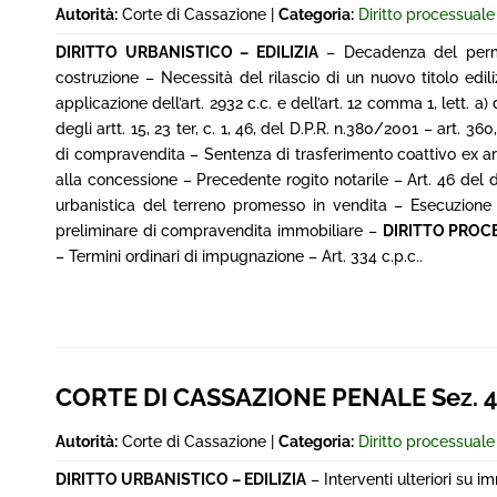
Autorità:
Corte di Cassazione |
Categoria:
Diritto processuale 
DIRITTO URBANISTICO – EDILIZIA
– Decadenza del permes
costruzione – Necessità del rilascio di un nuovo titolo ed
applicazione dell’art. 2932 c.c. e dell’art. 12 comma 1, lett. a) 
degli artt. 15, 23 ter, c. 1, 46, del D.P.R. n.380/2001 – art. 
di compravendita – Sentenza di trasferimento coattivo ex art. 
alla concessione – Precedente rogito notarile – Art. 46 del 
urbanistica del terreno promesso in vendita – Esecuzione s
preliminare di compravendita immobiliare –
DIRITTO PROC
– Termini ordinari di impugnazione – Art. 334 c.p.c..
CORTE DI CASSAZIONE PENALE Sez. 4^,
Autorità:
Corte di Cassazione |
Categoria:
Diritto processual
DIRITTO URBANISTICO – EDILIZIA
– Interventi ulteriori su 