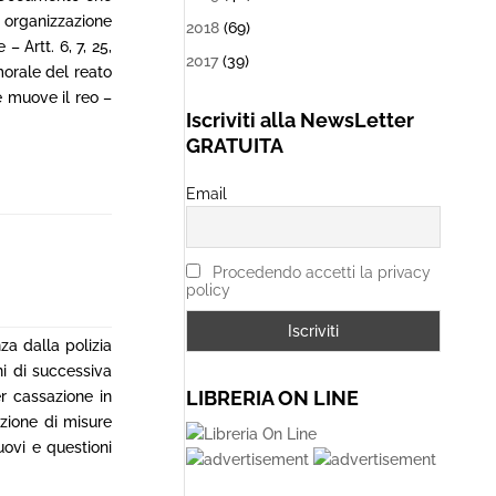
i organizzazione
2018
(69)
 Artt. 6, 7, 25,
2017
(39)
morale del reato
e muove il reo –
Iscriviti alla NewsLetter
GRATUITA
Email
Procedendo accetti la privacy
policy
za dalla polizia
ni di successiva
LIBRERIA ON LINE
r cassazione in
azione di misure
ovi e questioni