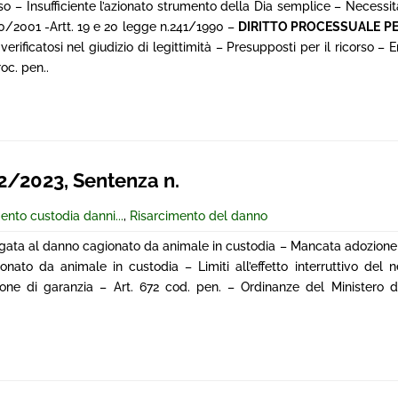
so – Insufficiente l’azionato strumento della Dia semplice – Necess
380/2001 -Artt. 19 e 20 legge n.241/1990 –
DIRITTO PROCESSUALE P
verificatosi nel giudizio di legittimità – Presupposti per il ricorso – 
oc. pen..
/2023, Sentenza n.
ento custodia danni...
,
Risarcimento del danno
gata al danno cagionato da animale in custodia – Mancata adozione
nato da animale in custodia – Limiti all’effetto interruttivo del 
one di garanzia – Art. 672 cod. pen. – Ordinanze del Ministero d