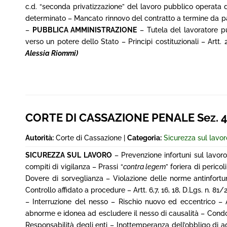
c.d. “seconda privatizzazione” del lavoro pubblico operata d
determinato – Mancato rinnovo del contratto a termine da pa
–
PUBBLICA AMMINISTRAZIONE
– Tutela del lavoratore pu
verso un potere dello Stato – Principi costituzionali – Artt. 2
Alessia Riommi)
CORTE DI CASSAZIONE PENALE Sez. 4^,
Autorità:
Corte di Cassazione |
Categoria:
Sicurezza sul lavor
SICUREZZA SUL LAVORO
– Prevenzione infortuni sul lavor
compiti di vigilanza – Prassi “
contra legem
” foriera di peric
Dovere di sorveglianza – Violazione delle norme antinfortu
Controllo affidato a procedure – Artt. 6,7, 16, 18, D.Lgs. n. 
– Interruzione del nesso – Rischio nuovo ed eccentrico –
abnorme e idonea ad escludere il nesso di causalità – Condot
Responsabilità degli enti – Inottemperanza dell’obbligo di 