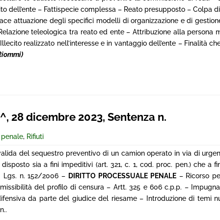
llecito dell’ente – Fattispecie complessa – Reato presupposto – Colpa d
ce attuazione degli specifici modelli di organizzazione e di gestione –
Relazione teleologica tra reato ed ente – Attribuzione alla persona 
ecito realizzato nell’interesse e in vantaggio dell’ente – Finalità ch
Riommi)
 28 dicembre 2023, Sentenza n.
e penale
,
Rifiuti
nvalida del sequestro preventivo di un camion operato in via di urgen
sposto sia a fini impeditivi (art. 321, c. 1, cod. proc. pen.) che a fi
, d. Lgs. n. 152/2006 –
DIRITTO PROCESSUALE PENALE
– Ricorso pe
missibilità del profilo di censura – Artt. 325 e 606 c.p.p. – Impugn
fensiva da parte del giudice del riesame – Introduzione di temi nu
n..