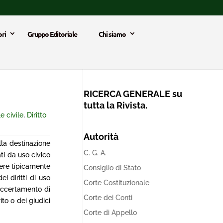
ri
Gruppo Editoriale
Chi siamo
RICERCA GENERALE su
tutta la Rivista.
e civile
,
Diritto
Autorità
la destinazione
C. G. A.
ti da uso civico
tere tipicamente
Consiglio di Stato
i diritti di uso
Corte Costituzionale
 accertamento di
Corte dei Conti
to o dei giudici
Corte di Appello