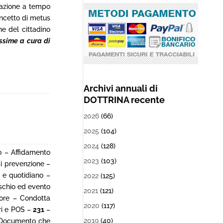
ttazione a tempo
oncetto di metus
ne del cittadino
ssime a cura di
Archivi annuali di
DOTTRINA recente
2026
(66)
2025
(104)
2024
(128)
o – Affidamento
2023
(103)
di prevenzione –
 e quotidiano –
2022
(125)
ischio ed evento
2021
(121)
tore – Condotta
2020
(117)
ri e POS –
231
–
2019
(40)
 – Documento che