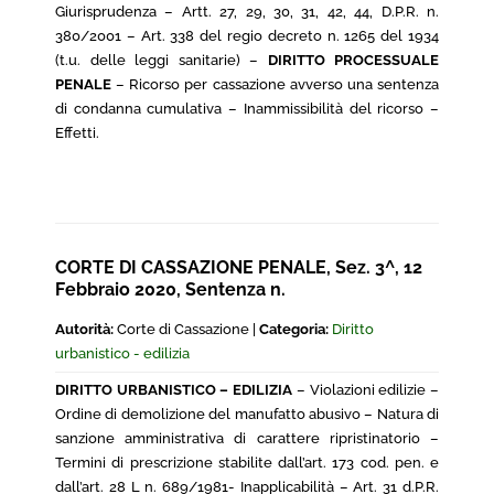
Giurisprudenza – Artt. 27, 29, 30, 31, 42, 44, D.P.R. n.
380/2001 – Art. 338 del regio decreto n. 1265 del 1934
(t.u. delle leggi sanitarie) –
DIRITTO PROCESSUALE
PENALE
– Ricorso per cassazione avverso una sentenza
di condanna cumulativa – Inammissibilità del ricorso –
Effetti.
CORTE DI CASSAZIONE PENALE, Sez. 3^, 12
Febbraio 2020, Sentenza n.
Autorità:
Corte di Cassazione |
Categoria:
Diritto
urbanistico - edilizia
DIRITTO URBANISTICO – EDILIZIA
– Violazioni edilizie –
Ordine di demolizione del manufatto abusivo – Natura di
sanzione amministrativa di carattere ripristinatorio –
Termini di prescrizione stabilite dall’art. 173 cod. pen. e
dall’art. 28 L n. 689/1981- Inapplicabilità – Art. 31 d.P.R.