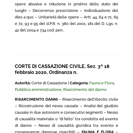
opere abusive e riduzione in pristino dello stato dei
luoghi – Decorrenza prescrizione – Individuazione del
dies a quo – Unitarietà delle opere – Artt. 44, 64 e 71, 65
e 72, 93 e 95 del d.P.R. n. 380 del 2001, 181 del D. Lgs. n.
42 del 2004 e 734 cod. pen..
CORTE DI CASSAZIONE CIVILE, Sez. 3^ 18
febbraio 2020, Ordinanza n.
Autorità:
Corte di Cassazione |
Categoria:
Fauna e Flora
,
Pubblica amministrazione
,
Risarcimento del danno
RISARCIMENTO DANNI
– Risarcimento dell’illecito civile
– Ricostruzione del nesso causale – Analisi del giudizio
causale in due autonomi e consecutivi segmenti – Nesso
di causalità materiale o “di fatto” tra condotta ed evento
di danno – Nesso di causalità giuridica tra evento e
conseguenze dannose risarcibili –
FAUNA E FLORA
–