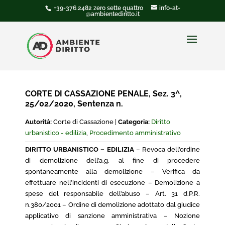
+39-376.2482 zero sette quattro
info-at-
@ambientediritto.it
CORTE DI CASSAZIONE PENALE, Sez. 3^,
25/02/2020, Sentenza n.
Autorità:
Corte di Cassazione |
Categoria:
Diritto
urbanistico - edilizia
,
Procedimento amministrativo
DIRITTO URBANISTICO – EDILIZIA
– Revoca dell’ordine
di demolizione dell’a.g. al fine di procedere
spontaneamente alla demolizione – Verifica da
effettuare nell’incidenti di esecuzione – Demolizione a
spese del responsabile dell’abuso – Art. 31 d.P.R.
n.380/2001 – Ordine di demolizione adottato dal giudice
applicativo di sanzione amministrativa – Nozione