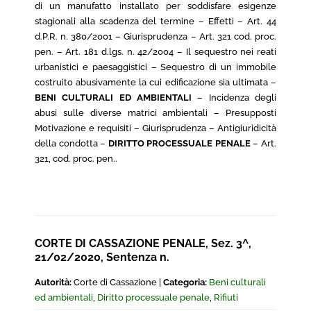
di un manufatto installato per soddisfare esigenze
stagionali alla scadenza del termine – Effetti – Art. 44
d.P.R. n. 380/2001 – Giurisprudenza – Art. 321 cod. proc.
pen. – Art. 181 d.lgs. n. 42/2004 – Il sequestro nei reati
urbanistici e paesaggistici – Sequestro di un immobile
costruito abusivamente la cui edificazione sia ultimata –
BENI CULTURALI ED AMBIENTALI
– Incidenza degli
abusi sulle diverse matrici ambientali – Presupposti
Motivazione e requisiti – Giurisprudenza – Antigiuridicità
della condotta –
DIRITTO PROCESSUALE PENALE
– Art.
321, cod. proc. pen..
CORTE DI CASSAZIONE PENALE, Sez. 3^,
21/02/2020, Sentenza n.
Autorità:
Corte di Cassazione |
Categoria:
Beni culturali
ed ambientali
,
Diritto processuale penale
,
Rifiuti