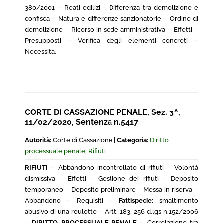
380/2001 – Reati edilizi – Differenza tra demolizione e
confisca – Natura e differenze sanzionatorie – Ordine di
demolizione – Ricorso in sede amministrativa – Effetti –
Presupposti – Verifica degli elementi concreti –
Necessità.
CORTE DI CASSAZIONE PENALE, Sez. 3^,
11/02/2020, Sentenza n.5417
Autorità:
Corte di Cassazione |
Categoria:
Diritto
processuale penale
,
Rifiuti
RIFIUTI
– Abbandono incontrollato di rifiuti – Volontà
dismissiva – Effetti – Gestione dei rifiuti – Deposito
temporaneo – Deposito preliminare – Messa in riserva –
Abbandono – Requisiti –
Fattispecie:
smaltimento
abusivo di una roulotte – Artt. 183, 256 d.lgs n.152/2006
–
DIRITTO PROCESSUALE PENALE
– Correlazione tra