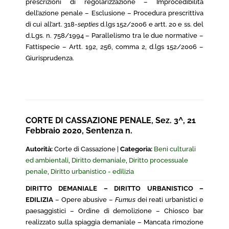
prescrizioni di regolarizzazione – Improcedibilità
dell’azione penale – Esclusione – Procedura prescrittiva
di cui all’art. 318-
septies
d.lgs 152/2006 e artt. 20 e ss. del
d.Lgs. n. 758/1994 – Parallelismo tra le due normative –
Fattispecie – Artt. 192, 256, comma 2, d.lgs 152/2006 –
Giurisprudenza.
CORTE DI CASSAZIONE PENALE, Sez. 3^, 21
Febbraio 2020, Sentenza n.
Autorità:
Corte di Cassazione |
Categoria:
Beni culturali
ed ambientali
,
Diritto demaniale
,
Diritto processuale
penale
,
Diritto urbanistico - edilizia
DIRITTO DEMANIALE – DIRITTO URBANISTICO –
EDILIZIA
– Opere abusive –
Fumus
dei reati urbanistici e
paesaggistici – Ordine di demolizione – Chiosco bar
realizzato sulla spiaggia demaniale – Mancata rimozione