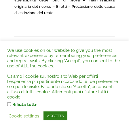
attendibilità delle fonti di prova – Inammissibilità
originaria del ricorso – Effetti – Preclusione delle causa
di estinzione del reato.
CORTE DI CASSAZIONE CIVILE, Sez. 2^ , 07
We use cookies on our website to give you the most
Febbraio 2020, Ordinanza n.
relevant experience by remembering your preferences
and repeat visits. By clicking “Accept”, you consent to the
Autorità:
Corte di Cassazione |
Categoria:
Appalti
,
Diritto
use of ALL the cookies.
urbanistico - edilizia
,
Risarcimento del danno
Usiamo i cookie sul nostro sito Web per offrirti
APPALTI
– Domanda di risoluzione del contratto
l'esperienza più pertinente ricordando le tue preferenze
se ripeti le visite. Facendo clic su "Accetta", acconsenti
d’appalto per vizi dell’opera – Responsabilità del
all'uso di tutti i cookie. Altrimenti puoi rifiutare tutti i
direttore dei lavori – Accertamento della conformità e
cookie.
accorgimenti tecnici – Omessa vigilanza – Progettista –
.
Rifiuta tutti
Obbligazione di mezzi e prestazione professionale –
RISARCIMENTO DEI DANNI
– Responsabilità del
Cookie settings
ACCETTA
direttore dei lavori – Condanna al risarcimento dei danni
– Obblighi dell’appaltatore – Diligenza qualificata –