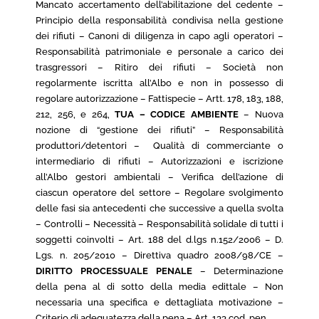
Mancato accertamento dell’abilitazione del cedente –
Principio della responsabilità condivisa nella gestione
dei rifiuti – Canoni di diligenza in capo agli operatori –
Responsabilità patrimoniale e personale a carico dei
trasgressori – Ritiro dei rifiuti – Società non
regolarmente iscritta all’Albo e non in possesso di
regolare autorizzazione – Fattispecie – Artt. 178, 183, 188,
212, 256, e 264,
TUA – CODICE AMBIENTE
– Nuova
nozione di “gestione dei rifiuti” – Responsabilità
produttori/detentori – Qualità di commerciante o
intermediario di rifiuti – Autorizzazioni e iscrizione
all’Albo gestori ambientali – Verifica dell’azione di
ciascun operatore del settore – Regolare svolgimento
delle fasi sia antecedenti che successive a quella svolta
– Controlli – Necessità – Responsabilità solidale di tutti i
soggetti coinvolti – Art. 188 del d.lgs n.152/2006 – D.
Lgs. n. 205/2010 – Direttiva quadro 2008/98/CE –
DIRITTO PROCESSUALE PENALE
– Determinazione
della pena al di sotto della media edittale – Non
necessaria una specifica e dettagliata motivazione –
Criterio di adeguatezza della pena – Art. 133 cod. pen..