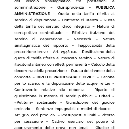
del vincolo sinallagmatico tra prestazioni e
somministrazione – Giurisprudenza –
PUBBLICA
AMMINISTRAZIONE
– Quota della tariffa riferita al
servizio di depurazione – Contratto di utenza – Quota
della tariffa del servizio idrico integrato – Natura di
corrispettivo contrattuale – Effettiva fruizione del
servizio di depurazione – Necessità – Natura
sinallagmatica del rapporto – Inapplicabilità della
prescrizione breve – Art. 2948 c.c. – Restituzione della
quota di tariffa riferita al mancato servizio – Natura di
illecito istantaneo con effetti permanenti – Calcolo della
decorrenza della prescrizione – Durata del danno e della
condotta –
DIRITTO PROCESSUALE CIVILE
– Canone
per lo scarico e la depurazione delle acque reflue –
Controversie relative alla debenza – Riparto di
giurisdizione in materia di servizi pubblici – Criteri –
«Petitum» sostanziale – Giurisdizione del giudice
ordinario – Sentenze impugnabili e motivi di ricorso –
Art. 360, cod. proc. civ. – Presupposti e limiti – Ricorso
per cassazione – Cattivo esercizio del potere di
apprezzamento delle prove non legali – Giudice di