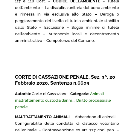
117 e 118 Cost. –
CODICE DELL’AMBIENTE
– Tutela
dell’ambiente – La disciplina unitaria del bene ambiente
è rimessa in via esclusiva allo Stato – Deroga o
peggioramento del livello di tutela ambientale stabilito
dallo Stato – Esclusione – Soglie minime di tutela
dell’ambiente – Autonomie locali e decentramento
amministrativo – Competenze del Comune.
CORTE DI CASSAZIONE PENALE, Sez. 3^, 20
Febbraio 2020, Sentenza n.6609
Autorità:
Corte di Cassazione |
Categoria:
Animali
maltrattamento custodia danni...
,
Diritto processuale
penale
MALTRATTAMENTO ANIMALI
– Abbandono di animali –
Configurabilità della condotta di distacco volontario
dall’animale – Contravvenzione ex art. 727 cod. pen. –