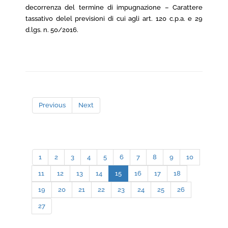
decorrenza del termine di impugnazione – Carattere
tassativo delel previsioni di cui agli art. 120 c.p.a. e 29
d.lgs. n. 50/2016.
Previous
Next
1
2
3
4
5
6
7
8
9
10
11
12
13
14
15
16
17
18
19
20
21
22
23
24
25
26
27