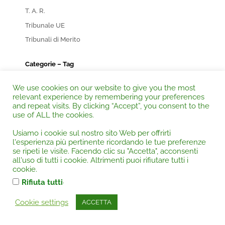
T. A. R.
Tribunale UE
Tribunali di Merito
Categorie – Tag
231
We use cookies on our website to give you the most
Acqua – Inquinamento idrico
relevant experience by remembering your preferences
and repeat visits. By clicking “Accept”, you consent to the
Agricoltura e zootecnia
use of ALL the cookies.
Appalti
Usiamo i cookie sul nostro sito Web per offrirti
Aree protette
l'esperienza più pertinente ricordando le tue preferenze
Armi
se ripeti le visite. Facendo clic su "Accetta", acconsenti
all'uso di tutti i cookie. Altrimenti puoi rifiutare tutti i
Associazioni e comitati
cookie.
Beni culturali ed ambientali
.
Rifiuta tutti
Boschi e macchia mediterranea
Cookie settings
ACCETTA
Cave e miniere
Danno ambientale