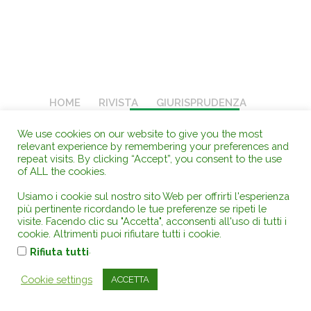
HOME
RIVISTA
GIURISPRUDENZA
DOTTRINA
ABBONATI SUBITO
Ricerca Giuridica Integrata
Osservatori
We use cookies on our website to give you the most
relevant experience by remembering your preferences and
Gruppo Editoriale
Chi siamo
repeat visits. By clicking “Accept”, you consent to the use
ARCHIVIO STORICO
of ALL the cookies.
Usiamo i cookie sul nostro sito Web per offrirti l'esperienza
AMBIENTEDIRITTO.it
- Rivista Giuridica Telematica di Diritto
più pertinente ricordando le tue preferenze se ripeti le
Pubblico - Electronic Review Law Public - Pubblicazione quotidiana
visite. Facendo clic su "Accetta", acconsenti all'uso di tutti i
in formato elettronico - ISSN 1974-9562 -
Copyright
AD
cookie. Altrimenti puoi rifiutare tutti i cookie.
-
AMBIENTEDIRITTO - EDITORE
- (Prefisso Editore ISBN 978-88-3360)
.
Rifiuta tutti
- Direttore Responsabile, Proprietario ed Editore: Fulvio Conti Guglia
- C.F.: CNTFLV64H26L308W -
P.IVA 02601280833 - Cod. Un.
Cookie settings
ACCETTA
66OZKW1 -
Via Filangeri, 19 - 98078 Tortorici ME -
(C.C. REA):
182841
- Tel +39-376.2482 zero sette quattro - Fax digitale +39