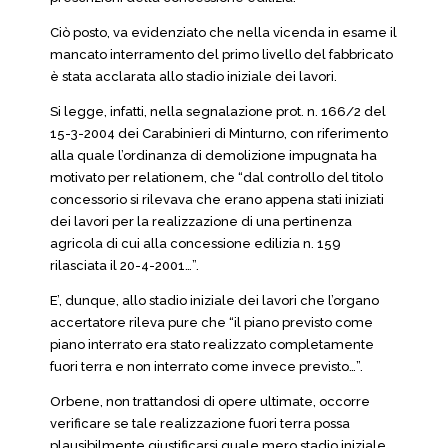
Ciò posto, va evidenziato che nella vicenda in esame il
mancato interramento del primo livello del fabbricato
è stata acclarata allo stadio iniziale dei lavori.
Si legge, infatti, nella segnalazione prot. n. 166/2 del
15-3-2004 dei Carabinieri di Minturno, con riferimento
alla quale l’ordinanza di demolizione impugnata ha
motivato per relationem, che “dal controllo del titolo
concessorio si rilevava che erano appena stati iniziati
dei lavori per la realizzazione di una pertinenza
agricola di cui alla concessione edilizia n. 159
rilasciata il 20-4-2001…”.
E’, dunque, allo stadio iniziale dei lavori che l’organo
accertatore rileva pure che “il piano previsto come
piano interrato era stato realizzato completamente
fuori terra e non interrato come invece previsto…”.
Orbene, non trattandosi di opere ultimate, occorre
verificare se tale realizzazione fuori terra possa
plausibilmente giustificarsi quale mero stadio iniziale