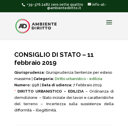
+39-376.2482 zero sette quattro
info-at-
@ambientediritto.it
CONSIGLIO DI STATO – 11
febbraio 2019
Giurisprudenza:
Giurisprudenza Sentenze per esteso
massime |
Categoria:
Diritto urbanistico - edilizia
Numero:
998 |
Data di udienza:
7 Febbraio 2019
*
DIRITTO URBANISTICO – EDILIZIA
– Ordinanza di
demolizione – Stato iniziale dei lavori e caratteristiche
del terreno – Incertezza sulla sussistenza della
difformità – illegittimità.