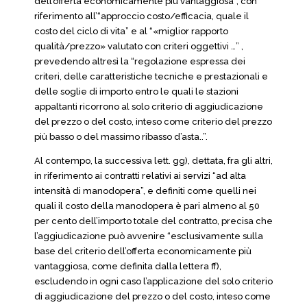
dell’offerta economicamente più vantaggiosa”, con
riferimento all’“approccio costo/efficacia, quale il
costo del ciclo di vita” e al “«miglior rapporto
qualità/prezzo» valutato con criteri oggettivi …” ,
prevedendo altresì la “regolazione espressa dei
criteri, delle caratteristiche tecniche e prestazionali e
delle soglie di importo entro le quali le stazioni
appaltanti ricorrono al solo criterio di aggiudicazione
del prezzo o del costo, inteso come criterio del prezzo
più basso o del massimo ribasso d’asta..”.
Al contempo, la successiva lett. gg), dettata, fra gli altri,
in riferimento ai contratti relativi ai servizi “ad alta
intensità di manodopera”, e definiti come quelli nei
quali il costo della manodopera è pari almeno al 50
per cento dell’importo totale del contratto, precisa che
l’aggiudicazione può avvenire “esclusivamente sulla
base del criterio dell’offerta economicamente più
vantaggiosa, come definita dalla lettera ff),
escludendo in ogni caso l’applicazione del solo criterio
di aggiudicazione del prezzo o del costo, inteso come