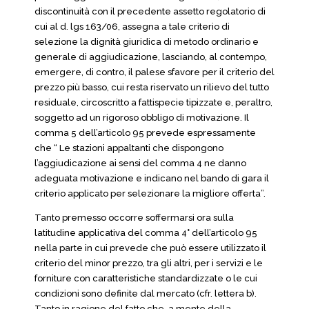
discontinuità con il precedente assetto regolatorio di
cui al d. lgs 163/06, assegna a tale criterio di
selezione la dignità giuridica di metodo ordinario e
generale di aggiudicazione, lasciando, al contempo,
emergere, di contro, il palese sfavore per il criterio del
prezzo più basso, cui resta riservato un rilievo del tutto
residuale, circoscritto a fattispecie tipizzate e, peraltro,
soggetto ad un rigoroso obbligo di motivazione. Il
comma 5 dell’articolo 95 prevede espressamente
che “ Le stazioni appaltanti che dispongono
l’aggiudicazione ai sensi del comma 4 ne danno
adeguata motivazione e indicano nel bando di gara il
criterio applicato per selezionare la migliore offerta”.
Tanto premesso occorre soffermarsi ora sulla
latitudine applicativa del comma 4° dell’articolo 95
nella parte in cui prevede che può essere utilizzato il
criterio del minor prezzo, tra gli altri, per i servizi e le
forniture con caratteristiche standardizzate o le cui
condizioni sono definite dal mercato (cfr. lettera b).
Tanto in ragione del fatto che, a mente della