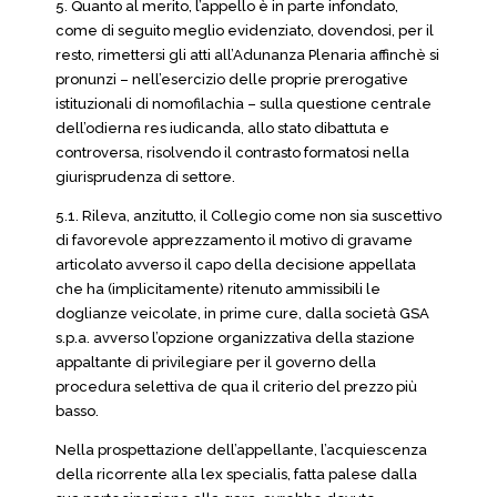
5. Quanto al merito, l’appello è in parte infondato,
come di seguito meglio evidenziato, dovendosi, per il
resto, rimettersi gli atti all’Adunanza Plenaria affinchè si
pronunzi – nell’esercizio delle proprie prerogative
istituzionali di nomofilachia – sulla questione centrale
dell’odierna res iudicanda, allo stato dibattuta e
controversa, risolvendo il contrasto formatosi nella
giurisprudenza di settore.
5.1. Rileva, anzitutto, il Collegio come non sia suscettivo
di favorevole apprezzamento il motivo di gravame
articolato avverso il capo della decisione appellata
che ha (implicitamente) ritenuto ammissibili le
doglianze veicolate, in prime cure, dalla società GSA
s.p.a. avverso l’opzione organizzativa della stazione
appaltante di privilegiare per il governo della
procedura selettiva de qua il criterio del prezzo più
basso.
Nella prospettazione dell’appellante, l’acquiescenza
della ricorrente alla lex specialis, fatta palese dalla