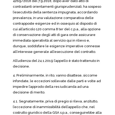
4269/2018 del 7.9.2018, dopo aver dato atto di
contrastanti orientamenti giurisprudenziali, ha sospeso
l’esecutività della sentenza impugnata, accordando
prevalenza, in una valutazione comparativa delle
contrapposte esigenze ed in ossequio al disposto di
cui all’articolo 120 comma 8 ter del c.p.a., alla opzione
di conservazione degli atti di gara onde assicurare
immediata operatività al servizio qui in rilievo e,
dunque, soddisfare le esigenze imperative connesse
all’interesse generale all’esecuzione del contratto.
All’udienza del 24.1.2019 l’appello è stato trattenuto in
decisione.
4. Preliminarmente, in rito, vanno disattese, siccome
infondate, le eccezioni sollevate dalle parti e volte ad
impedire l’approdo della res iudicanda ad una
decisione di merito.
4.1. Segnatamente, priva di pregio si rileva, anzitutto,
l’eccezione di inammissibilità dell’appello che, nel
costrutto giuridico della GSA s.p.a., conseguirebbe alla