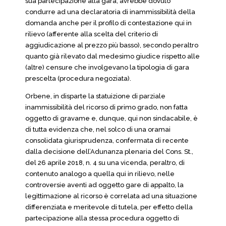
sua partecipazione alla gara, avrebbe dovuto
condurre ad una declaratoria di inammissibilità della
domanda anche per il profilo di contestazione qui in
rilievo (afferente alla scelta del criterio di
aggiudicazione al prezzo più basso), secondo peraltro
quanto già rilevato dal medesimo giudice rispetto alle
(altre) censure che involgevano la tipologia di gara
prescelta (procedura negoziata).
Orbene, in disparte la statuizione di parziale
inammissibilità del ricorso di primo grado, non fatta
oggetto di gravame e, dunque, qui non sindacabile, è
di tutta evidenza che, nel solco di una oramai
consolidata giurisprudenza, confermata di recente
dalla decisione dell’Adunanza plenaria del Cons. St.,
del 26 aprile 2018, n. 4 su una vicenda, peraltro, di
contenuto analogo a quella qui in rilievo, nelle
controversie aventi ad oggetto gare di appalto, la
legittimazione al ricorso è correlata ad una situazione
differenziata e meritevole di tutela, per effetto della
partecipazione alla stessa procedura oggetto di