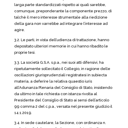
larga parte standardizzati rispetto ai quali sarebbe,
comunque, preponderante la componente prezzo, di
talchè il mero interesse strumentale alla riedizione
della gara non varrebbe ad integrare l’interesse ad
agire.
3.2. Le parti, in vista dell’udienza di trattazione, hanno
depositato ulteriori memorie in cui hanno ribadito le
proprie tesi.
3.3. La società G.S.A. s.p.a., nei suoi atti difensivi, ha
ripetutamente sollecitato il Collegio, in ragione delle
oscillazioni giurisprudenziali registratesi in subiecta
materia, a deferire la relativa quaestio iuris
all’Adunanza Plenaria del Consiglio di Stato, insistendo
da ultimo in tale richiesta con istanza rivolta al
Presidente del Consiglio di Stato ai sensi dell’articolo
99 comma 2 del c.p.a., versata nel presente giudizio il
14.1.2019.
3.4. In sede cautelare, la Sezione, con ordinanza n.