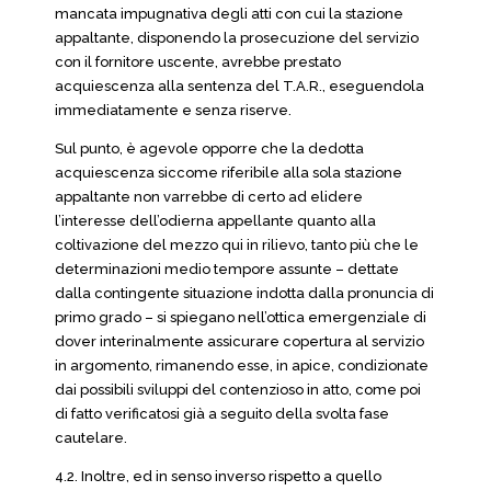
mancata impugnativa degli atti con cui la stazione
appaltante, disponendo la prosecuzione del servizio
con il fornitore uscente, avrebbe prestato
acquiescenza alla sentenza del T.A.R., eseguendola
immediatamente e senza riserve.
Sul punto, è agevole opporre che la dedotta
acquiescenza siccome riferibile alla sola stazione
appaltante non varrebbe di certo ad elidere
l’interesse dell’odierna appellante quanto alla
coltivazione del mezzo qui in rilievo, tanto più che le
determinazioni medio tempore assunte – dettate
dalla contingente situazione indotta dalla pronuncia di
primo grado – si spiegano nell’ottica emergenziale di
dover interinalmente assicurare copertura al servizio
in argomento, rimanendo esse, in apice, condizionate
dai possibili sviluppi del contenzioso in atto, come poi
di fatto verificatosi già a seguito della svolta fase
cautelare.
4.2. Inoltre, ed in senso inverso rispetto a quello