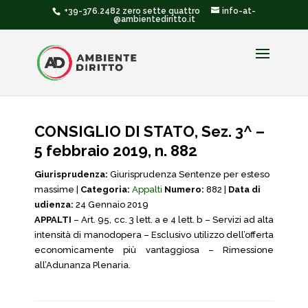
+39-376.2482 zero sette quattro
info-at-
@ambientediritto.it
CONSIGLIO DI STATO, Sez. 3^ –
5 febbraio 2019, n. 882
Giurisprudenza:
Giurisprudenza Sentenze per esteso
massime |
Categoria:
Appalti
Numero:
882 |
Data di
udienza:
24 Gennaio 2019
APPALTI
– Art. 95, cc. 3 lett. a e 4 lett. b – Servizi ad alta
intensità di manodopera – Esclusivo utilizzo dell’offerta
economicamente più vantaggiosa – Rimessione
all’Adunanza Plenaria.