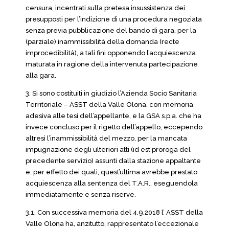
censura, incentrati sulla pretesa insussistenza dei
presupposti per l’indizione di una procedura negoziata
senza previa pubblicazione del bando di gara, per la
(parziale) inammissibilità della domanda (recte
improcedibilità), a tali fini opponendo l’acquiescenza
maturata in ragione della intervenuta partecipazione
alla gara.
3. Si sono costituiti in giudizio l’Azienda Socio Sanitaria
Territoriale – ASST della Valle Olona, con memoria
adesiva alle tesi dell’appellante, e la GSA s.p.a. che ha
invece concluso per il rigetto dell’appello, eccependo
altresì l’inammissibilità del mezzo, per la mancata
impugnazione degli ulteriori atti (id est proroga del
precedente servizio) assunti dalla stazione appaltante
e, per effetto dei quali, quest’ultima avrebbe prestato
acquiescenza alla sentenza del T.A.R., eseguendola
immediatamente e senza riserve.
3.1. Con successiva memoria del 4.9.2018 l’ ASST della
Valle Olona ha, anzitutto, rappresentato l’eccezionale