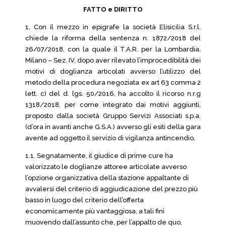
FATTO e DIRITTO
1. Con il mezzo in epigrafe la società Elisicilia S.r.l.
chiede la riforma della sentenza n. 1872/2018 del
26/07/2018, con la quale il T.A.R. per la Lombardia,
Milano – Sez. IV, dopo aver rilevato l’improcedibilità dei
motivi di doglianza articolati avverso l’utilizzo del
metodo della procedura negoziata ex art 63 comma 2
lett. c) del d. lgs. 50/2016, ha accolto il ricorso n.r.g
1318/2018, per come integrato dai motivi aggiunti,
proposto dalla società Gruppo Servizi Associati s.p.a.
(d’ora in avanti anche G.S.A.) avverso gli esiti della gara
avente ad oggetto il servizio di vigilanza antincendio.
1.1. Segnatamente, il giudice di prime cure ha
valorizzato le doglianze attoree articolate avverso
l’opzione organizzativa della stazione appaltante di
avvalersi del criterio di aggiudicazione del prezzo più
basso in luogo del criterio dell’offerta
economicamente più vantaggiosa, a tali fini
muovendo dall’assunto che, per l’appalto de quo,