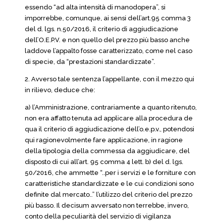
essendo “ad alta intensità di manodopera”, si
imporrebbe, comunque, ai sensi dell’art.95 comma 3
del d. lgs. n.50/2016, il criterio di aggiudicazione
dell’O.E.P.V. e non quello del prezzo più basso anche
laddove l’appalto fosse caratterizzato, come nel caso
di specie, da “prestazioni standardizzate”.
2. Avverso tale sentenza l’appellante, con il mezzo qui
in rilievo, deduce che:
a) l’Amministrazione, contrariamente a quanto ritenuto,
non era affatto tenuta ad applicare alla procedura de
qua il criterio di aggiudicazione dell’o.e.p.v., potendosi
qui ragionevolmente fare applicazione, in ragione
della tipologia della commessa da aggiudicare, del
disposto di cui all’art. 95 comma 4 lett. b) del d. lgs.
50/2016, che ammette “..per i servizi e le forniture con
caratteristiche standardizzate e le cui condizioni sono
definite dal mercato..” l’utilizzo del criterio del prezzo
più basso. Il decisum avversato non terrebbe, invero,
conto della peculiarità del servizio di vigilanza