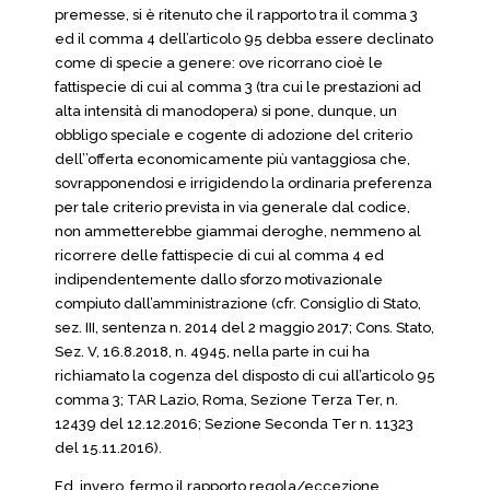
premesse, si è ritenuto che il rapporto tra il comma 3
ed il comma 4 dell’articolo 95 debba essere declinato
come di specie a genere: ove ricorrano cioè le
fattispecie di cui al comma 3 (tra cui le prestazioni ad
alta intensità di manodopera) si pone, dunque, un
obbligo speciale e cogente di adozione del criterio
dell’’offerta economicamente più vantaggiosa che,
sovrapponendosi e irrigidendo la ordinaria preferenza
per tale criterio prevista in via generale dal codice,
non ammetterebbe giammai deroghe, nemmeno al
ricorrere delle fattispecie di cui al comma 4 ed
indipendentemente dallo sforzo motivazionale
compiuto dall’amministrazione (cfr. Consiglio di Stato,
sez. III, sentenza n. 2014 del 2 maggio 2017; Cons. Stato,
Sez. V, 16.8.2018, n. 4945, nella parte in cui ha
richiamato la cogenza del disposto di cui all’articolo 95
comma 3; TAR Lazio, Roma, Sezione Terza Ter, n.
12439 del 12.12.2016; Sezione Seconda Ter n. 11323
del 15.11.2016).
Ed, invero, fermo il rapporto regola/eccezione