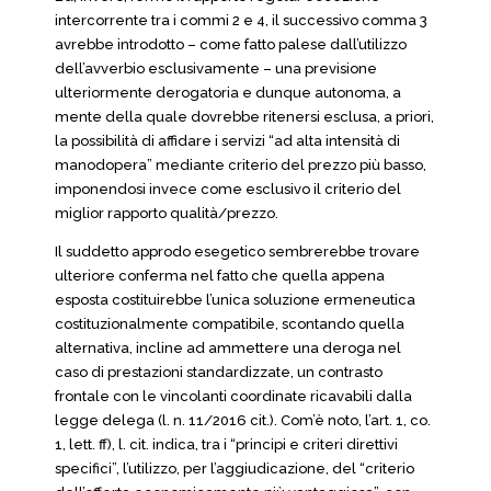
intercorrente tra i commi 2 e 4, il successivo comma 3
avrebbe introdotto – come fatto palese dall’utilizzo
dell’avverbio esclusivamente – una previsione
ulteriormente derogatoria e dunque autonoma, a
mente della quale dovrebbe ritenersi esclusa, a priori,
la possibilità di affidare i servizi “ad alta intensità di
manodopera” mediante criterio del prezzo più basso,
imponendosi invece come esclusivo il criterio del
miglior rapporto qualità/prezzo.
Il suddetto approdo esegetico sembrerebbe trovare
ulteriore conferma nel fatto che quella appena
esposta costituirebbe l’unica soluzione ermeneutica
costituzionalmente compatibile, scontando quella
alternativa, incline ad ammettere una deroga nel
caso di prestazioni standardizzate, un contrasto
frontale con le vincolanti coordinate ricavabili dalla
legge delega (l. n. 11/2016 cit.). Com’è noto, l’art. 1, co.
1, lett. ff), l. cit. indica, tra i “principi e criteri direttivi
specifici”, l’utilizzo, per l’aggiudicazione, del “criterio