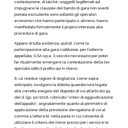
contestazione, di talchè i soggetti legittimati ad
impugnare le clausole del bando di gara non aventi
portata escludente sono soltanto gli operatori
economici che hanno partecipato o, almeno, hanno
manifestato formalmente il proprio interesse alla
procedura di gara.
Appare di tutta evidenza, quindi, come la
partecipazione alla gara costituisse, per l’odierna
appellata, G.SA s.p.a., il veicolo necessario per poter
far ritualmente emergere la contestazione della lex
specialis sotto il profilo qui in rilievo.
6. Le residue ragioni di doglianza, come sopra
anticipato, involgono la distinta quaestio iuris legata
alla corretta esegesi del disposto di cui all’articolo 95
del d. lgs. 50/2016, rubricato “criteri di aggiudicazione
dell’appalto”, segnatamente quanto al perimetro di
applicazione della previsione derogatoria di cui al
comma 4 lettera b), nella parte in cui consente di
utilizzare il criterio del minor prezzo per i servizi e le