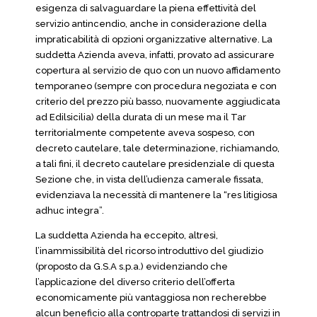
esigenza di salvaguardare la piena effettività del
servizio antincendio, anche in considerazione della
impraticabilità di opzioni organizzative alternative. La
suddetta Azienda aveva, infatti, provato ad assicurare
copertura al servizio de quo con un nuovo affidamento
temporaneo (sempre con procedura negoziata e con
criterio del prezzo più basso, nuovamente aggiudicata
ad Edilsicilia) della durata di un mese ma il Tar
territorialmente competente aveva sospeso, con
decreto cautelare, tale determinazione, richiamando,
a tali fini, il decreto cautelare presidenziale di questa
Sezione che, in vista dell’udienza camerale fissata,
evidenziava la necessità di mantenere la “res litigiosa
adhuc integra”.
La suddetta Azienda ha eccepito, altresì,
l’inammissibilità del ricorso introduttivo del giudizio
(proposto da G.S.A s.p.a.) evidenziando che
l’applicazione del diverso criterio dell’offerta
economicamente più vantaggiosa non recherebbe
alcun beneficio alla controparte trattandosi di servizi in