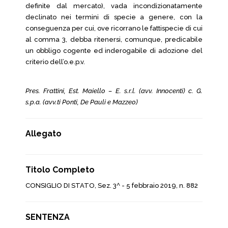
definite dal mercato), vada incondizionatamente
declinato nei termini di specie a genere, con la
conseguenza per cui, ove ricorrano le fattispecie di cui
al comma 3, debba ritenersi, comunque, predicabile
un obbligo cogente ed inderogabile di adozione del
criterio dell’o.e.p.v.
Pres. Frattini, Est. Maiello – E. s.r.l. (avv. Innocenti) c. G.
s.p.a. (avv.ti Ponti, De Pauli e Mazzeo)
Allegato
Titolo Completo
CONSIGLIO DI STATO, Sez. 3^ - 5 febbraio 2019, n. 882
SENTENZA