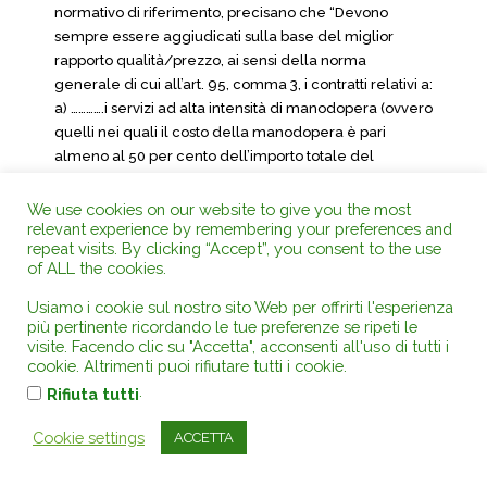
normativo di riferimento, precisano che “Devono
sempre essere aggiudicati sulla base del miglior
rapporto qualità/prezzo, ai sensi della norma
generale di cui all’art. 95, comma 3, i contratti relativi a:
a) ………….i servizi ad alta intensità di manodopera (ovvero
quelli nei quali il costo della manodopera è pari
almeno al 50 per cento dell’importo totale del
contratto – art. 50, comma 1, ultimo periodo), fatti salvi
gli affidamenti ai sensi dell’art. 36, comma 2, lettera a)”.
We use cookies on our website to give you the most
relevant experience by remembering your preferences and
– ancor più esplicitamente l’Autorità di regolazione ha
repeat visits. By clicking “Accept”, you consent to the use
sviluppato il proprio avviso nelle linee guida n. 10,
of ALL the cookies.
approvate con delibera n. 462 del 23.5.2018 e relative
Usiamo i cookie sul nostro sito Web per offrirti l'esperienza
all’affidamento del servizio di vigilanza privata,
più pertinente ricordando le tue preferenze se ripeti le
ribadendo, anche in tale occasione, che il rapporto fra
visite. Facendo clic su "Accetta", acconsenti all'uso di tutti i
comma 3 (ricorso all’OEPV per gli appalti ad alta
cookie. Altrimenti puoi rifiutare tutti i cookie.
intensità di manodopera) e comma 4 del predetto
.
Rifiuta tutti
articolo 95 (possibilità di utilizzo del minor prezzo negli
specifici casi contemplati) va interpretato nel senso
Cookie settings
ACCETTA
della prioritaria applicazione del comma 3 e, dunque,
ritenendo utilizzabile il criterio del prezzo più basso, ai