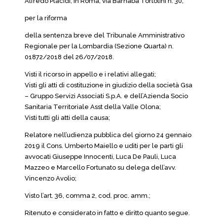
Alfredo Placidi, in Roma, via Barnaba Tortolini n. 30;
per la riforma
della sentenza breve del Tribunale Amministrativo
Regionale per la Lombardia (Sezione Quarta) n.
01872/2018 del 26/07/2018.
Visti il ricorso in appello e i relativi allegati;
Visti gli atti di costituzione in giudizio della società Gsa
– Gruppo Servizi Associati S.p.A. e dell’Azienda Socio
Sanitaria Territoriale Asst della Valle Olona;
Visti tutti gli atti della causa;
Relatore nell’udienza pubblica del giorno 24 gennaio
2019 il Cons. Umberto Maiello e uditi per le parti gli
avvocati Giuseppe Innocenti, Luca De Pauli, Luca
Mazzeo e Marcello Fortunato su delega dell’avv.
Vincenzo Avolio;
Visto l’art. 36, comma 2, cod. proc. amm.;
Ritenuto e considerato in fatto e diritto quanto segue.