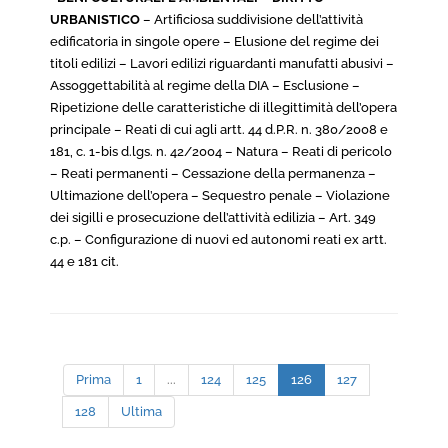
URBANISTICO
– Artificiosa suddivisione dell’attività
edificatoria in singole opere – Elusione del regime dei
titoli edilizi – Lavori edilizi riguardanti manufatti abusivi –
Assoggettabilità al regime della DIA – Esclusione –
Ripetizione delle caratteristiche di illegittimità dell’opera
principale – Reati di cui agli artt. 44 d.P.R. n. 380/2008 e
181, c. 1-bis d.lgs. n. 42/2004 – Natura – Reati di pericolo
– Reati permanenti – Cessazione della permanenza –
Ultimazione dell’opera – Sequestro penale – Violazione
dei sigilli e prosecuzione dell’attività edilizia – Art. 349
c.p. – Configurazione di nuovi ed autonomi reati ex artt.
44 e 181 cit.
Prima
1
...
124
125
126
127
128
Ultima