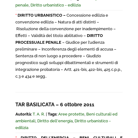
penale
,
Diritto urbanistico - edilizia
*
DIRITTO URBANISTICO –
Concessione edilizia e
convenzione edilizia – Natura di atti distinti –
Risoluzione della convenzione per inadempimento –
Effetti – Validità del titolo abilitativo –
DIRITTO
PROCESSUALE PENALE
– Giudice per l’udienza
preliminare – Inconferenza degli elementi di accusa –
Sentenza di non luogo a procedere – Giudizio
prognostico sugli sviluppi dibattimentali e strumenti di
integrazione probatoria – Artt. 421-bis, 422-bis, 425 c.p.p.,
c.3 e 434 e segg..
TAR BASILICATA – 6 ottobre 2011
Autorità:
T. A. R.
|
Tags:
Aree protette
,
Beni culturali ed
ambientali
,
Diritto dell'energia
,
Diritto urbanistico -
edilizia
*
DIRITTO DELL’ENERGIA – BENI CULTURALI E