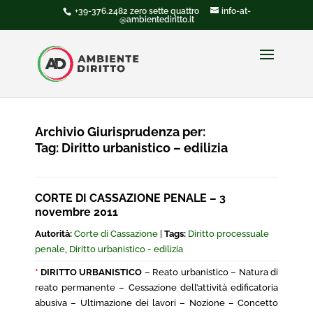
+39-376.2482 zero sette quattro
info-at-
@ambientediritto.it
Archivio Giurisprudenza per:
Tag:
Diritto urbanistico – edilizia
CORTE DI CASSAZIONE PENALE – 3
novembre 2011
Autorità:
Corte di Cassazione
|
Tags:
Diritto processuale
penale
,
Diritto urbanistico - edilizia
*
DIRITTO URBANISTICO
– Reato urbanistico – Natura di
reato permanente – Cessazione dell’attività edificatoria
abusiva – Ultimazione dei lavori – Nozione – Concetto