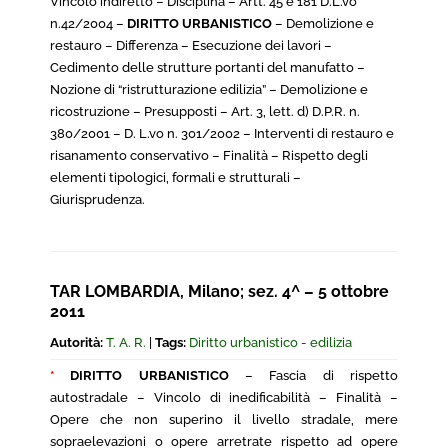
Vincolo indiretto – Disciplina – Artt. 45 e 181 D.L.vo
n.42/2004 –
DIRITTO URBANISTICO
– Demolizione e
restauro – Differenza – Esecuzione dei lavori –
Cedimento delle strutture portanti del manufatto –
Nozione di “ristrutturazione edilizia” – Demolizione e
ricostruzione – Presupposti – Art. 3, lett. d) D.P.R. n.
380/2001 – D. L.vo n. 301/2002 – Interventi di restauro e
risanamento conservativo – Finalità – Rispetto degli
elementi tipologici, formali e strutturali –
Giurisprudenza.
TAR LOMBARDIA, Milano; sez. 4^ – 5 ottobre
2011
Autorità:
T. A. R.
|
Tags:
Diritto urbanistico - edilizia
*
DIRITTO URBANISTICO
– Fascia di rispetto
autostradale – Vincolo di inedificabilità – Finalità –
Opere che non superino il livello stradale, mere
sopraelevazioni o opere arretrate rispetto ad opere