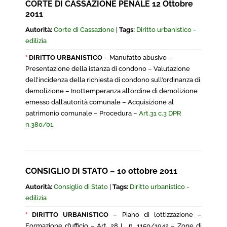
CORTE DI CASSAZIONE PENALE 12 Ottobre
2011
Autorità:
Corte di Cassazione
|
Tags:
Diritto urbanistico -
edilizia
*
DIRITTO URBANISTICO
– Manufatto abusivo –
Presentazione della istanza di condono – Valutazione
dell’incidenza della richiesta di condono sull’ordinanza di
demolizione – Inottemperanza all’ordine di demolizione
emesso dall’autorità comunale – Acquisizione al
patrimonio comunale – Procedura –
Art.31 c.3 DPR
n.380/01
.
CONSIGLIO DI STATO – 10 ottobre 2011
Autorità:
Consiglio di Stato
|
Tags:
Diritto urbanistico -
edilizia
*
DIRITTO URBANISTICO
– Piano di lottizzazione –
Formazione d’ufficio – Art, 28 L. n. 1150/1942 – Zone di