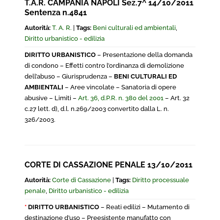
T.A.R. CAMPANIA NAPOLI Sez.7^ 14/10/2011
Sentenza n.4841
Autorità:
T. A. R.
|
Tags:
Beni culturali ed ambientali
,
Diritto urbanistico - edilizia
DIRITTO URBANISTICO
– Presentazione della domanda
di condono – Effetti contro l’ordinanza di demolizione
dell’abuso – Giurisprudenza –
BENI CULTURALI ED
AMBIENTALI
– Aree vincolate – Sanatoria di opere
abusive – Limiti –
Art. 36, d.P.R. n. 380 del 2001
– Art. 32
c.27 lett. d), d.l. n.269/2003 convertito dalla L. n.
326/2003.
CORTE DI CASSAZIONE PENALE 13/10/2011
Autorità:
Corte di Cassazione
|
Tags:
Diritto processuale
penale
,
Diritto urbanistico - edilizia
*
DIRITTO URBANISTICO
– Reati edilizi – Mutamento di
destinazione d’uso – Preesistente manufatto con