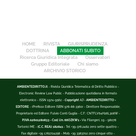
HOME
RIVISTA
GIURISPRUDENZA
DOTTRINA
ABBONATI SUBITO
Ricerca Giuridica Integrata
Osservatori
Gruppo Editoriale
Chi siamo
ARCHIVIO STORICO
AMBIENTEDIRITTO.it
- Rivista Giuridica Telematica di Diritto Pubblico -
Electronic Review Law Public - Pubblicazione quotidiana in formato
elettronico - ISSN 1974-9562 -
Copyright
AD -
AMBIENTEDIRITTO -
EDITORE
- (Prefisso Editore ISBN 978-88-3360) - Direttore Responsabile,
Proprietario ed Editore: Fulvio Conti Guglia - C.F.: CNTFLV64H26L308W -
P.IVA 02601280833 - Cod. Un. 66OZKW1 -
Via Filangeri, 19 - 98078
Tortorici ME -
(C.C. REA): 182841
- Tel +39-376.2482 zero sette quattro -
Fax digitale +39 1782724258 - Mob. +39 3383702 zero cinque otto -