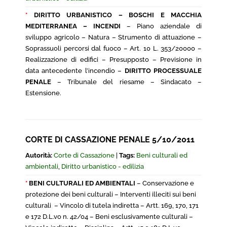
*
DIRITTO URBANISTICO – BOSCHI E MACCHIA
MEDITERRANEA – INCENDI
– Piano aziendale di
sviluppo agricolo – Natura – Strumento di attuazione –
Soprassuoli percorsi dal fuoco – Art. 10 L. 353/20000 –
Realizzazione di edifici – Presupposto – Previsione in
data antecedente l’incendio –
DIRITTO PROCESSUALE
PENALE
– Tribunale del riesame – Sindacato –
Estensione.
CORTE DI CASSAZIONE PENALE 5/10/2011
Autorità:
Corte di Cassazione
|
Tags:
Beni culturali ed
ambientali
,
Diritto urbanistico - edilizia
*
BENI CULTURALI ED AMBIENTALI
– Conservazione e
protezione dei beni culturali – Interventi illeciti sui beni
culturali – Vincolo di tutela indiretta – Artt. 169, 170, 171
e 172 D.L.vo n. 42/04 – Beni esclusivamente culturali –