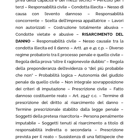
priva della capacità e dei mezzi tecnici – Pericolo per i
terzi – Responsabilità civile – Condotta illecita – Nesso di
causa con l’evento dannoso – Responsabilità
concorrente – Scelta dell’impresa appaltatrice – Lavori
non autorizzati – Costruzione totalmente abusiva –
Condotte vietate e abusive –
RISARCIMENTO DEL
DANNO
– Responsabilità civile – Nesso causale tra la
condotta illecita ed il danno – Artt. 40 e 41 c.p. – Diverso
regime probatorio tra il processo penale e quello civile –
Regola della prova “oltre il ragionevole dubbio” – Regola
della preponderanza dell’evidenza o “del più probabile
che non” – Probabilità logica – Autonomia del giudizio
penale da quello civile – Non integrale sovrapposizione
dei criteri di imputazione – Prescrizione civile – Fatto
dannoso costituente reato – Art. 2947 c.c. – Termine di
prescrizione del diritto al risarcimento del danno –
Termine prescrizionale stabilito dalla legge penale –
Soggetti della pretesa risarcitoria – Persona penalmente
imputabile – Soggetti tenuti al risarcimento a titolo di
responsabilità indiretta o secondaria – Prescrizione
prevista per il reato – Sussistenza di una fattispecie che