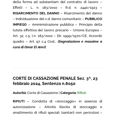
della forma ad substantiam del contratto di lavoro –
Effetti – L. n. 183/2010 – R.d. n. 2440/1923 –
RISARCIMENTO DEL DANNO
– Risarcimento del danno
– Individuazione del c.d. danno comunitario –
PUBBLICO
IMPIEGO
– Amministrazione pubblica – Principio della
tutela effettiva del lavoro precario – Unione Europea –
Art. 32, c.5, l.n. 183/2010 – Dir. 1999/1970/CE, Accordo
quadro – Art. 97 c.4 Cost..
(Segnalazione e massime a
cura di Omar El Amri)
CORTE DI CASSAZIONE PENALE Sez. 3^, 23
febbraio 2024, Sentenza n.8050
Autorità:
Corte di Cassazione |
Categoria:
Rifiuti
RIFIUTI
– Condotta di «stoccaggio» in assenza di
autorizzazione – Attività illecita di stoccaggio e
smaltimento di rifiuti speciali (sanitari) non pericolosi –