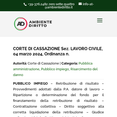
+39-376.2482 zero sette quattro
info-at-
@ambientediritto.it
CORTE DI CASSAZIONE Sez. LAVORO CIVILE,
04 marzo 2024, Ordinanza n.
Autorità:
Corte di Cassazione |
Categoria:
Pubblica
amministrazione
,
Pubblico impiego
,
Risarcimento del
danno
PUBBLICO IMPIEGO
– Retribuzione di risultato –
Provvedimenti adottati dalla P.A. datore di lavoro –
Ripartizione o determinazione del fondo per il
finanziamento della retribuzione di risultato –
Contrattazione collettiva – Diritto soggettivo alla
corretta liquidazione della retribuzione – Giudice