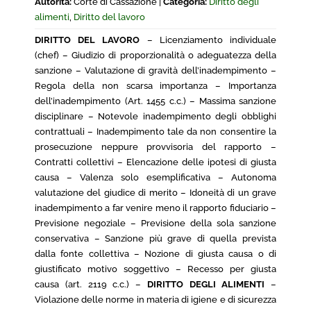
Autorità:
Corte di Cassazione |
Categoria:
Diritto degli
alimenti
,
Diritto del lavoro
DIRITTO DEL LAVORO
– Licenziamento individuale
(chef) – Giudizio di proporzionalità o adeguatezza della
sanzione – Valutazione di gravità dell’inadempimento –
Regola della non scarsa importanza – Importanza
dell’inadempimento (Art. 1455 c.c.) – Massima sanzione
disciplinare – Notevole inadempimento degli obblighi
contrattuali – Inadempimento tale da non consentire la
prosecuzione neppure provvisoria del rapporto –
Contratti collettivi – Elencazione delle ipotesi di giusta
causa – Valenza solo esemplificativa – Autonoma
valutazione del giudice di merito – Idoneità di un grave
inadempimento a far venire meno il rapporto fiduciario –
Previsione negoziale – Previsione della sola sanzione
conservativa – Sanzione più grave di quella prevista
dalla fonte collettiva – Nozione di giusta causa o di
giustificato motivo soggettivo – Recesso per giusta
causa (art. 2119 c.c.) –
DIRITTO DEGLI ALIMENTI
–
Violazione delle norme in materia di igiene e di sicurezza