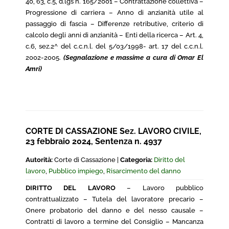
40, 63, c.5, d.lgs n. 165/2001 – Contrattazione collettiva –
Progressione di carriera – Anno di anzianità utile al
passaggio di fascia – Differenze retributive, criterio di
calcolo degli anni di anzianità – Enti della ricerca – Art. 4,
c.6, sez.2^ del c.c.n.l. del 5/03/1998- art. 17 del c.c.n.l.
2002-2005.
(Segnalazione e massime a cura di Omar El
Amri)
CORTE DI CASSAZIONE Sez. LAVORO CIVILE,
23 febbraio 2024, Sentenza n. 4937
Autorità:
Corte di Cassazione |
Categoria:
Diritto del
lavoro
,
Pubblico impiego
,
Risarcimento del danno
DIRITTO DEL LAVORO
– Lavoro pubblico
contrattualizzato – Tutela del lavoratore precario –
Onere probatorio del danno e del nesso causale –
Contratti di lavoro a termine del Consiglio – Mancanza