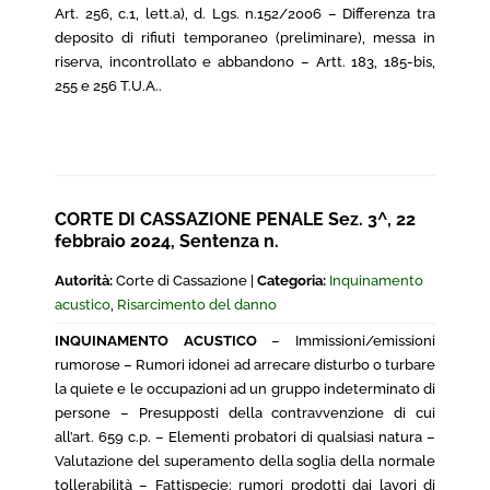
Art. 256, c.1, lett.a), d. Lgs. n.152/2006 – Differenza tra
deposito di rifiuti temporaneo (preliminare), messa in
riserva, incontrollato e abbandono – Artt. 183, 185-bis,
255 e 256 T.U.A..
CORTE DI CASSAZIONE PENALE Sez. 3^, 22
febbraio 2024, Sentenza n.
Autorità:
Corte di Cassazione |
Categoria:
Inquinamento
acustico
,
Risarcimento del danno
INQUINAMENTO ACUSTICO
– Immissioni/emissioni
rumorose – Rumori idonei ad arrecare disturbo o turbare
la quiete e le occupazioni ad un gruppo indeterminato di
persone – Presupposti della contravvenzione di cui
all’art. 659 c.p. – Elementi probatori di qualsiasi natura –
Valutazione del superamento della soglia della normale
tollerabilità – Fattispecie: rumori prodotti dai lavori di