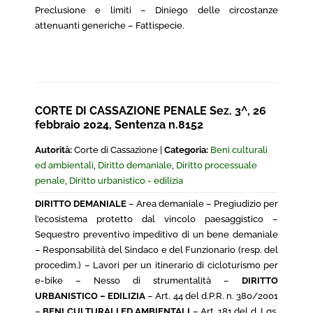
Preclusione e limiti – Diniego delle circostanze
attenuanti generiche – Fattispecie.
CORTE DI CASSAZIONE PENALE Sez. 3^, 26
febbraio 2024, Sentenza n.8152
Autorità:
Corte di Cassazione |
Categoria:
Beni culturali
ed ambientali
,
Diritto demaniale
,
Diritto processuale
penale
,
Diritto urbanistico - edilizia
DIRITTO DEMANIALE
– Area demaniale – Pregiudizio per
l’ecosistema protetto dal vincolo paesaggistico –
Sequestro preventivo impeditivo di un bene demaniale
– Responsabilità del Sindaco e del Funzionario (resp. del
procedim.) – Lavori per un itinerario di cicloturismo per
e-bike – Nesso di strumentalità –
DIRITTO
URBANISTICO – EDILIZIA
– Art. 44 del d.P.R. n. 380/2001
–
BENI CULTURALI ED AMBIENTALI
– Art. 181 del d. Lgs.