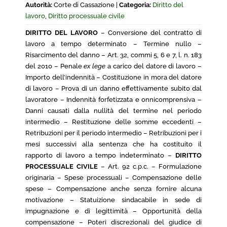
Autorità:
Corte di Cassazione |
Categoria:
Diritto del
lavoro
,
Diritto processuale civile
DIRITTO DEL LAVORO
– Conversione del contratto di
lavoro a tempo determinato – Termine nullo –
Risarcimento del danno – Art. 32, commi 5, 6 e 7, l. n. 183
del 2010 – Penale
ex lege
a carico del datore di lavoro –
Importo dell’indennità – Costituzione in mora del datore
di lavoro – Prova di un danno effettivamente subito dal
lavoratore – Indennità forfetizzata e onnicomprensiva –
Danni causati dalla nullità del termine nel periodo
intermedio – Restituzione delle somme eccedenti –
Retribuzioni per il periodo intermedio – Retribuzioni per i
mesi successivi alla sentenza che ha costituito il
rapporto di lavoro a tempo indeterminato –
DIRITTO
PROCESSUALE CIVILE
– Art. 92 c.p.c. – Formulazione
originaria – Spese processuali – Compensazione delle
spese – Compensazione anche senza fornire alcuna
motivazione – Statuizione sindacabile in sede di
impugnazione e di legittimità – Opportunità della
compensazione – Poteri discrezionali del giudice di