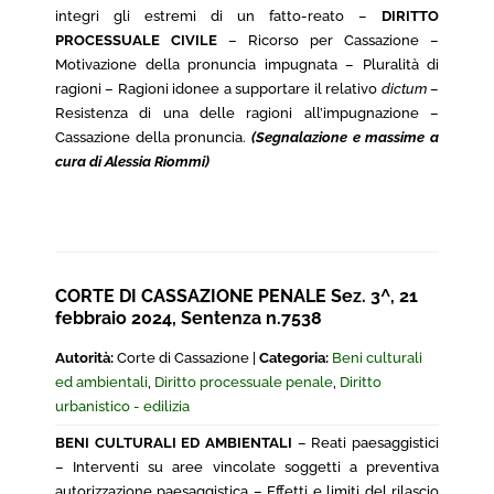
integri gli estremi di un fatto-reato –
DIRITTO
PROCESSUALE CIVILE
– Ricorso per Cassazione –
Motivazione della pronuncia impugnata – Pluralità di
ragioni – Ragioni idonee a supportare il relativo
dictum
–
Resistenza di una delle ragioni all’impugnazione –
Cassazione della pronuncia.
(Segnalazione e massime a
cura di Alessia Riommi)
CORTE DI CASSAZIONE PENALE Sez. 3^, 21
febbraio 2024, Sentenza n.7538
Autorità:
Corte di Cassazione |
Categoria:
Beni culturali
ed ambientali
,
Diritto processuale penale
,
Diritto
urbanistico - edilizia
BENI CULTURALI ED AMBIENTALI
– Reati paesaggistici
– Interventi su aree vincolate soggetti a preventiva
autorizzazione paesaggistica – Effetti e limiti del rilascio