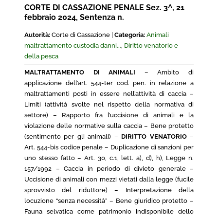
CORTE DI CASSAZIONE PENALE Sez. 3^, 21
febbraio 2024, Sentenza n.
Autorità:
Corte di Cassazione |
Categoria:
Animali
maltrattamento custodia danni...
,
Diritto venatorio e
della pesca
MALTRATTAMENTO DI ANIMALI
– Ambito di
applicazione dell’art. 544-ter cod. pen. in relazione a
maltrattamenti posti in essere nell’attività di caccia –
Limiti (attività svolte nel rispetto della normativa di
settore) – Rapporto fra l’uccisione di animali e la
violazione delle normative sulla caccia – Bene protetto
(sentimento per gli animali) –
DIRITTO VENATORIO
–
Art. 544-bis codice penale – Duplicazione di sanzioni per
uno stesso fatto – Art. 30, c.1, lett. a), d), h), Legge n.
157/1992 – Caccia in periodo di divieto generale –
Uccisione di animali con mezzi vietati dalla legge (fucile
sprovvisto del riduttore) – Interpretazione della
locuzione “senza necessità” – Bene giuridico protetto –
Fauna selvatica come patrimonio indisponibile dello