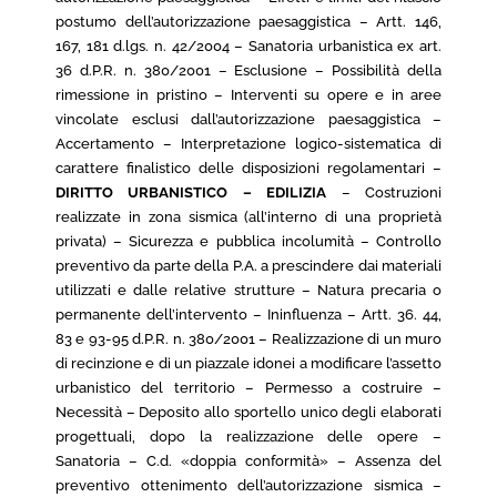
postumo dell’autorizzazione paesaggistica – Artt. 146,
167, 181 d.lgs. n. 42/2004 – Sanatoria urbanistica ex art.
36 d.P.R. n. 380/2001 – Esclusione – Possibilità della
rimessione in pristino – Interventi su opere e in aree
vincolate esclusi dall’autorizzazione paesaggistica –
Accertamento – Interpretazione logico-sistematica di
carattere finalistico delle disposizioni regolamentari –
DIRITTO URBANISTICO – EDILIZIA
– Costruzioni
realizzate in zona sismica (all’interno di una proprietà
privata) – Sicurezza e pubblica incolumità – Controllo
preventivo da parte della P.A. a prescindere dai materiali
utilizzati e dalle relative strutture – Natura precaria o
permanente dell’intervento – Ininfluenza – Artt. 36. 44,
83 e 93-95 d.P.R. n. 380/2001 – Realizzazione di un muro
di recinzione e di un piazzale idonei a modificare l’assetto
urbanistico del territorio – Permesso a costruire –
Necessità – Deposito allo sportello unico degli elaborati
progettuali, dopo la realizzazione delle opere –
Sanatoria – C.d. «doppia conformità» – Assenza del
preventivo ottenimento dell’autorizzazione sismica –