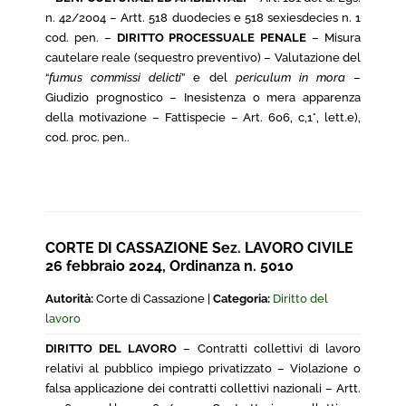
n. 42/2004 – Artt. 518 duodecies e 518 sexiesdecies n. 1
cod. pen. –
DIRITTO PROCESSUALE PENALE
– Misura
cautelare reale (sequestro preventivo) – Valutazione del
“
fumus commissi delicti
” e del
periculum in mora
–
Giudizio prognostico – Inesistenza o mera apparenza
della motivazione – Fattispecie – Art. 606, c,1°, lett.e),
cod. proc. pen..
CORTE DI CASSAZIONE Sez. LAVORO CIVILE
26 febbraio 2024, Ordinanza n. 5010
Autorità:
Corte di Cassazione |
Categoria:
Diritto del
lavoro
DIRITTO DEL LAVORO
– Contratti collettivi di lavoro
relativi al pubblico impiego privatizzato – Violazione o
falsa applicazione dei contratti collettivi nazionali – Artt.