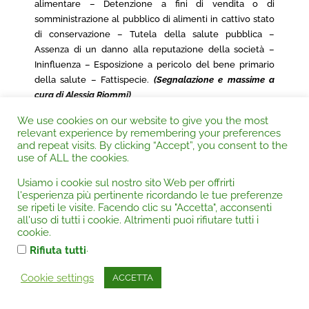
alimentare – Detenzione a fini di vendita o di
somministrazione al pubblico di alimenti in cattivo stato
di conservazione – Tutela della salute pubblica –
Assenza di un danno alla reputazione della società –
Ininfluenza – Esposizione a pericolo del bene primario
della salute – Fattispecie.
(Segnalazione e massime a
cura di Alessia Riommi)
We use cookies on our website to give you the most
relevant experience by remembering your preferences
and repeat visits. By clicking “Accept”, you consent to the
use of ALL the cookies.
CORTE DI CASSAZIONE PENALE Sez. 7^, 13
Usiamo i cookie sul nostro sito Web per offrirti
febbraio 2024, Ordinanza n.
l'esperienza più pertinente ricordando le tue preferenze
se ripeti le visite. Facendo clic su "Accetta", acconsenti
Autorità:
Corte di Cassazione |
Categoria:
Animali
all'uso di tutti i cookie. Altrimenti puoi rifiutare tutti i
cookie.
maltrattamento custodia danni...
.
Rifiuta tutti
MALTRATTAMENTO ANIMALI
–
Cagionamento della
morte di un cane di proprietà colpendolo con una pala
–
Cookie settings
ACCETTA
Minaccia di morte di una persona presente – Aggravante
per aver utilizzato strumenti atti ad offendere – Mancato