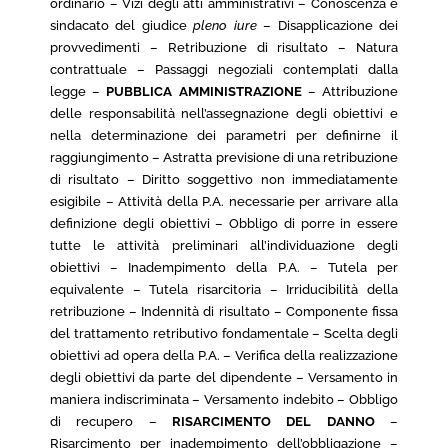
ordinario – Vizi degli atti amministrativi – Conoscenza e
sindacato del giudice
pleno iure
– Disapplicazione dei
provvedimenti – Retribuzione di risultato – Natura
contrattuale – Passaggi negoziali contemplati dalla
legge –
PUBBLICA AMMINISTRAZIONE
– Attribuzione
delle responsabilità nell’assegnazione degli obiettivi e
nella determinazione dei parametri per definirne il
raggiungimento – Astratta previsione di una retribuzione
di risultato – Diritto soggettivo non immediatamente
esigibile – Attività della P.A. necessarie per arrivare alla
definizione degli obiettivi – Obbligo di porre in essere
tutte le attività preliminari all’individuazione degli
obiettivi – Inadempimento della P.A. – Tutela per
equivalente – Tutela risarcitoria – Irriducibilità della
retribuzione – Indennità di risultato – Componente fissa
del trattamento retributivo fondamentale – Scelta degli
obiettivi ad opera della P.A. – Verifica della realizzazione
degli obiettivi da parte del dipendente – Versamento in
maniera indiscriminata – Versamento indebito – Obbligo
di recupero –
RISARCIMENTO DEL DANNO
–
Risarcimento per inadempimento dell’obbligazione –