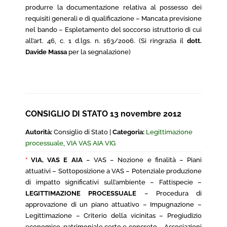
produrre la documentazione relativa al possesso dei
requisiti generali e di qualificazione – Mancata previsione
nel bando – Espletamento del soccorso istruttorio di cui
all’art. 46, c. 1 d.lgs. n. 163/2006. (Si ringrazia il
dott.
Davide Massa
per la segnalazione)
CONSIGLIO DI STATO 13 novembre 2012
Autorità:
Consiglio di Stato |
Categoria:
Legittimazione
processuale
,
VIA VAS AIA VIG
*
VIA, VAS E AIA
– VAS – Nozione e finalità – Piani
attuativi – Sottoposizione a VAS – Potenziale produzione
di impatto significativi sull’ambiente – Fattispecie –
LEGITTIMAZIONE PROCESSUALE
– Procedura di
approvazione di un piano attuativo – Impugnazione –
Legittimazione – Criterio della vicinitas – Pregiudizio
economico-patrimoniale certo e concreto – Associazioni