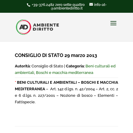
+39-376.2482 zero sette quattro
info-at-
@ambientediritto.it
CONSIGLIO DI STATO 29 marzo 2013
Autorità:
Consiglio di Stato |
Categoria:
Beni culturali ed
ambientali
,
Boschi e macchia mediterranea
*
BENI CULTURALI E AMBIENTALI – BOSCHI E MACCHIA
MEDITERRANEA
– Art. 142 d.lgs. n. 42/2004 – Art. 2, cc. 2
e 6 d.lgs. n. 227/2001 – Nozione di bosco – Elementi –
Fattispecie.