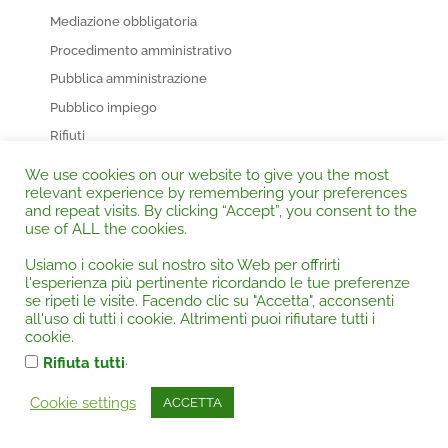
Mediazione obbligatoria
Procedimento amministrativo
Pubblica amministrazione
Pubblico impiego
Rifiuti
Risarcimento del danno
We use cookies on our website to give you the most
relevant experience by remembering your preferences
Sicurezza sul lavoro
and repeat visits. By clicking “Accept”, you consent to the
Tutela dei consumatori
use of ALL the cookies.
VIA VAS AIA VIG
Usiamo i cookie sul nostro sito Web per offrirti
l'esperienza più pertinente ricordando le tue preferenze
ABBONATI SUBITO alla Rivista e Banca Dati di
se ripeti le visite. Facendo clic su "Accetta", acconsenti
Giurisprudenza
all'uso di tutti i cookie. Altrimenti puoi rifiutare tutti i
cookie.
.
Rifiuta tutti
Cookie settings
ACCETTA