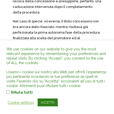
revoca della concessione e presuppone, pertanto, una
caducazione intervenuta dopo il completamento
della procedura.
Nel caso di specie, viceversa, il titolo concessorio non
era ancora stato rilasciato, mentre risultava già
perfezionata la prima autonoma fase della procedura,
finalizzata alla scelta del promotore ed al
riconoscimento del carattere di pubblico interesse del
We use cookies on our website to give you the most
progetto preliminare, da questi presentato.
relevant experience by remembering your preferences and
repeat visits. By clicking “Accept”, you consent to the use
In tale situazione, mentre non sono ravvisabili i
of ALL the cookies.
presupposti applicativi del citato art. 158 d.lgs. n.
163/2006, non può negarsi che il promotore – in
Usiamo i cookie sul nostro sito Web per offrirti l'esperienza
quanto riconosciuto tale sulla base della sua proposta,
più pertinente ricordando le tue preferenze se ripeti le
che apre una fase negoziale in cui il medesimo
visite. Facendo clic su "Accetta", acconsenti all'uso di tutti i
cookie. Altrimenti puoi rifiutare tutti i cookie.
partecipa in posizione rafforzata, rispetto ad altri
.
eventuali concorrenti – abbia in caso di revoca giusto
Rifiuta tutti
titolo per l’indennizzo, di cui all’art. 21 quinquies della
Cookie settings
ACCETTA
legge n. 241/1990. A tale riguardo deve considerarsi
superato l’indirizzo giurisprudenziale, già in