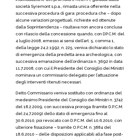
società Syremont s.p.a., rimasta unica offerente nella
successiva procedura di gara: procedura che – dopo
alcune variazioni progettuali, richieste ed ottenute
dalla Soprintendenza – risultava non ancora conclusa
con rilascio della concessione quando, con DP.C.M. del
4 luglio 2008, emesso ai sensi dell’art. 5, comma 1,
della legge 24.2.1992, n. 225, veniva dichiarato lo stato
di emergenza della predetta area archeologica, con
successiva emanazione dell’ordinanza n. 3692 in data
11.7.2008, con cui il Presidente del Consiglio dei Ministri
nominava un commissario delegato per l’attuazione
degli interventi ritenuti necessari.
Detto Commissario veniva sostituito con ordinanza del
medesimo Presidente del Consiglio dei Ministri n. 3742
del 18.2.2009, con successiva proroga (tramite D.P.C.M.
del 24.7.2009) dello stato di emergenza fino al
30.6.2010, poi revocato con D.P.C.M. del 10.6.2010, con
ulteriore fissazione – tramite O.P.C.M. n. 3884 del
18.6.2010 – delle disposizioni applicabili alla fase post-