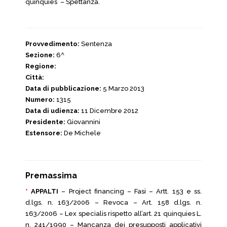
quinquies – Spettanza.
Provvedimento:
Sentenza
Sezione:
6^
Regione:
Città:
Data di pubblicazione:
5 Marzo 2013
Numero:
1315
Data di udienza:
11 Dicembre 2012
Presidente:
Giovannini
Estensore:
De Michele
Premassima
*
APPALTI
– Project financing – Fasi – Artt. 153 e ss.
d.lgs. n. 163/2006 – Revoca – Art. 158 d.lgs. n.
163/2006 – Lex specialis rispetto all’art. 21 quinquies L.
n. 241/1990 – Mancanza dei presupposti applicativi