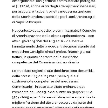
emergenziale, con gestione commissariale prorogata
al 31.7.2010, anche ai fini degli adempimenti necessari,
per assicurare il subentro nella medesima gestione
della Soprintendenza speciale per i Beni Archeologici
di Napoli e Pompei.
Nel contesto della gestione commissariale, il Consiglio
di Amministrazione della citata Soprintendenza – con
atto n. 50/10/5 SNP del 16.3.2010 – deliberava
l’annullamento delle precedenti decisioni assunte dal
medesimo Consiglio, circa il project financing di cui
trattasi, in quanto rienrante nelle specifiche
competenze del Commissario straordinario.
Le articolate ragioni di tale decisione sono desumibili
dalla nota n. 849 del 2.3.2010, nella quale si
illustravano le competenze del medesimo
Commissario – in base alle citate ordinanze del
Presidente del Consiglio dei Ministri nn. 3692/2008 e
3795/2009 – per “idonee iniziative, volte a garantire la
migliore fruizione del sito archeologico da parte dei
visitatori, anche attraverso l’utilizzo delle più moderne