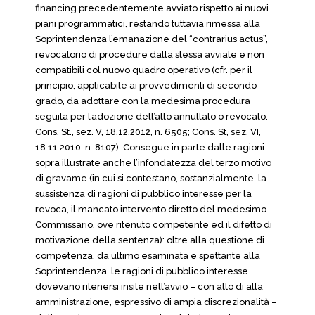
financing precedentemente avviato rispetto ai nuovi
piani programmatici, restando tuttavia rimessa alla
Soprintendenza l’emanazione del “contrarius actus”,
revocatorio di procedure dalla stessa avviate e non
compatibili col nuovo quadro operativo (cfr. per il
principio, applicabile ai provvedimenti di secondo
grado, da adottare con la medesima procedura
seguita per l’adozione dell’atto annullato o revocato:
Cons. St., sez. V, 18.12.2012, n. 6505; Cons. St, sez. VI,
18.11.2010, n. 8107). Consegue in parte dalle ragioni
sopra illustrate anche l’infondatezza del terzo motivo
di gravame (in cui si contestano, sostanzialmente, la
sussistenza di ragioni di pubblico interesse per la
revoca, il mancato intervento diretto del medesimo
Commissario, ove ritenuto competente ed il difetto di
motivazione della sentenza): oltre alla questione di
competenza, da ultimo esaminata e spettante alla
Soprintendenza, le ragioni di pubblico interesse
dovevano ritenersi insite nell’avvio – con atto di alta
amministrazione, espressivo di ampia discrezionalità –