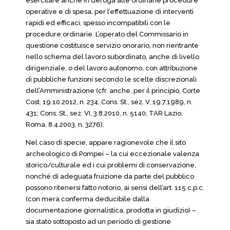
esercitare anche in deroga alle ordinarie procedure
operative e di spesa, per l’effettuazione di interventi
rapidi ed efficaci, spesso incompatibili con le
procedure ordinarie. L’operato del Commissario in
questione costituisce servizio onorario, non rientrante
nello schema del lavoro subordinato, anche di livello
dirigenziale, o del lavoro autonomo, con attribuzione
di pubbliche funzioni secondo le scelte discrezionali
dell’Amministrazione (cfr. anche, per il principio, Corte
Cost. 19.10.2012, n. 234; Cons. St., sez. V, 19.7.1989, n.
431; Cons. St., sez. VI, 3.8.2010, n. 5140; TAR Lazio,
Roma, 8.4.2003, n. 3276).
Nel caso di specie, appare ragionevole che il sito
archeologico di Pompei – la cui eccezionale valenza
storico/culturale ed i cui problemi di conservazione,
nonché di adeguata fruizione da parte del pubblico
possono ritenersi fatto notorio, ai sensi dell’art. 115 c.p.c.
(con mera conferma deducibile dalla
documentazione giornalistica, prodotta in giudizio) –
sia stato sottoposto ad un periodo di gestione