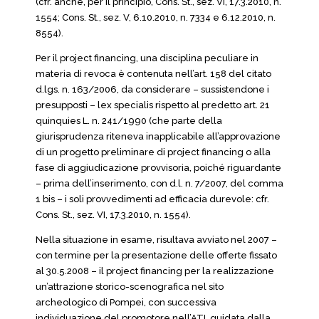
(cfr. anche, per il principio, Cons. St., sez. VI, 17.3.2010, n.
1554; Cons. St., sez. V, 6.10.2010, n. 7334 e 6.12.2010, n.
8554).
Per il project financing, una disciplina peculiare in
materia di revoca è contenuta nell’art. 158 del citato
d.lgs. n. 163/2006, da considerare – sussistendone i
presupposti – lex specialis rispetto al predetto art. 21
quinquies L. n. 241/1990 (che parte della
giurisprudenza riteneva inapplicabile all’approvazione
di un progetto preliminare di project financing o alla
fase di aggiudicazione provvisoria, poiché riguardante
– prima dell’inserimento, con d.l. n. 7/2007, del comma
1 bis – i soli provvedimenti ad efficacia durevole: cfr.
Cons. St., sez. VI, 17.3.2010, n. 1554).
Nella situazione in esame, risultava avviato nel 2007 –
con termine per la presentazione delle offerte fissato
al 30.5.2008 – il project financing per la realizzazione
un’attrazione storico-scenografica nel sito
archeologico di Pompei, con successiva
individuazione del promotore nell’ATI, guidata dalla