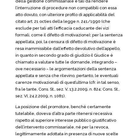
della gestione commissariale e tali da rendere
l’interruzione di procedure non compatibili con essa
atto dovuto, con ulteriore profilo di applicabilità del
citato art. 21 octies della legge n. 241/1990 (che
esclude per tali atti l’efficacia caducante dei vizi
formali, come il difetto di motivazione); per la sentenza
appellata, poi, la censura di difetto di motivazione è
resa inammissibile dall’effetto devolutivo dell’appello,
in quanto in secondo grado di giudizio il Giudice è
chiamato a valutare tutte le domande, integrando –
ove necessario – le argomentazioni della sentenza
appellata e senza che rilevino, pertanto, le eventuali
carenze motivazionali di quest’ultima (cfr. in tal senso,
fra le tante, Cons. St., sez. V, 13.2.2009, n. 824; Cons. St.,
sez. VI, 24.2.2009, n. 1081).
La posizione del promotore, benchè certamente
tutelabile, doveva d’altra parte ritenersi recessiva
rispetto al superiore interesse pubblico giustificativo
dell’intervento commissariale, né per la revoca,
legittimamente adottata in presenza di nuove scelte