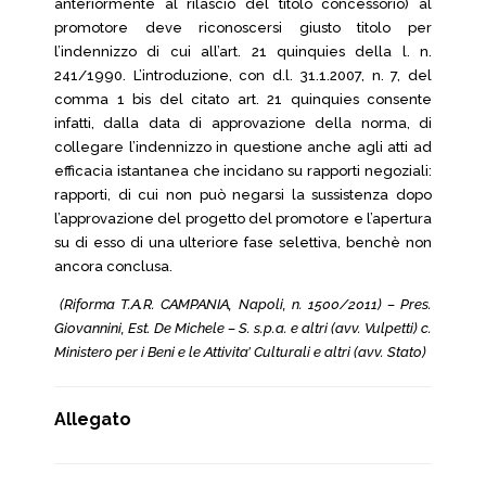
anteriormente al rilascio del titolo concessorio) al
promotore deve riconoscersi giusto titolo per
l’indennizzo di cui all’art. 21 quinquies della l. n.
241/1990. L’introduzione, con d.l. 31.1.2007, n. 7, del
comma 1 bis del citato art. 21 quinquies consente
infatti, dalla data di approvazione della norma, di
collegare l’indennizzo in questione anche agli atti ad
efficacia istantanea che incidano su rapporti negoziali:
rapporti, di cui non può negarsi la sussistenza dopo
l’approvazione del progetto del promotore e l’apertura
su di esso di una ulteriore fase selettiva, benchè non
ancora conclusa.
(Riforma T.A.R. CAMPANIA, Napoli, n. 1500/2011) – Pres.
Giovannini, Est. De Michele – S. s.p.a. e altri (avv. Vulpetti) c.
Ministero per i Beni e le Attivita’ Culturali e altri (avv. Stato)
Allegato