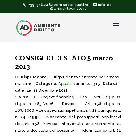
+39-376.2482 zero sette quattro
info-at-
@ambientediritto.it
CONSIGLIO DI STATO 5 marzo
2013
Giurisprudenza:
Giurisprudenza Sentenze per esteso
massime |
Categoria:
Appalti
Numero:
1315 |
Data di
udienza:
11 Dicembre 2012
*
APPALTI
– Project financing – Fasi – Artt. 153 e ss.
d.lgs. n. 163/2006 – Revoca – Art. 158 d.lgs. n.
163/2006 – Lex specialis rispetto all’art. 21 quinquies L.
n. 241/1990 – Mancanza dei presupposti applicativi
dell’art. 158 (revoca intervenuta anteriormente al
rilascio del titolo concessorio) – Indennizzo ex art. 21