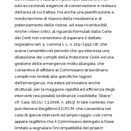
solo eccezionali esigenze di conservazione e restauro
dell’area di cui trattasi, ma anche una pianificazione a
medio termine di rilancio della medesima e di
potenziamento delle risorse, ad essa riconducibili.
Anche i rilievi critici, al riguardo formulati dalla Corte
dei Conti non consentono di superare il dettato
legislativo (art. 5, comma 1, L. n. 225/1992 cit), che
aveva consentito nel periodo che qui interessa una
dilatazione dei compiti della Protezione Civile ed una
gestione delle emergenze molto allargata, che
consentiva di affidare al Commissario straordinario
compiti non limitati alle specifiche ragioni
dell’emergenza, ma estesi ad iniziative anche
strutturali, per la maggiore rapidità ed efficienza degli
interventi resi possibili (ordinanze cosiddette “libere”:
cfr. Cass. SS.UU. 7.3.2006, n. 4813). In tale contesto, non
può ritenersi illegittimo il D.P.C.M. che consentiva nel
caso di specie interventi ad ampio raggio, così come
appare legittimo che il Commissario delegato si fosse
limitato a segnalare l’incompatibilità del project