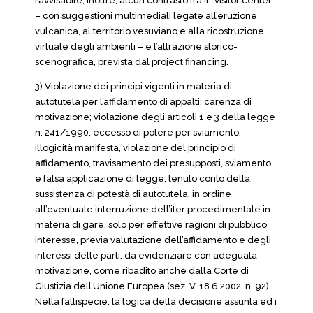
ravvisabile, inoltre, alcun contrasto fra il “visitor center”
– con suggestioni multimediali legate all’eruzione
vulcanica, al territorio vesuviano e alla ricostruzione
virtuale degli ambienti – e l’attrazione storico-
scenografica, prevista dal project financing.
3) Violazione dei principi vigenti in materia di
autotutela per l’affidamento di appalti; carenza di
motivazione; violazione degli articoli 1 e 3 della legge
n. 241/1990; eccesso di potere per sviamento,
illogicità manifesta, violazione del principio di
affidamento, travisamento dei presupposti, sviamento
e falsa applicazione di legge, tenuto conto della
sussistenza di potestà di autotutela, in ordine
all’eventuale interruzione dell’iter procedimentale in
materia di gare, solo per effettive ragioni di pubblico
interesse, previa valutazione dell’affidamento e degli
interessi delle parti, da evidenziare con adeguata
motivazione, come ribadito anche dalla Corte di
Giustizia dell’Unione Europea (sez. V, 18.6.2002, n. 92).
Nella fattispecie, la logica della decisione assunta ed i