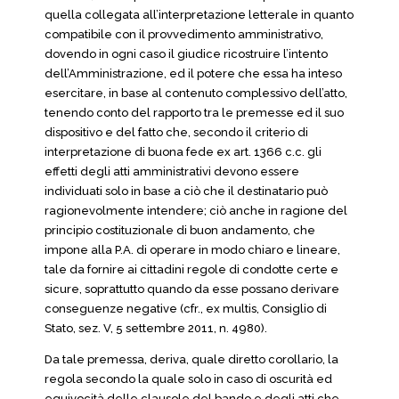
quella collegata all’interpretazione letterale in quanto
compatibile con il provvedimento amministrativo,
dovendo in ogni caso il giudice ricostruire l’intento
dell’Amministrazione, ed il potere che essa ha inteso
esercitare, in base al contenuto complessivo dell’atto,
tenendo conto del rapporto tra le premesse ed il suo
dispositivo e del fatto che, secondo il criterio di
interpretazione di buona fede ex art. 1366 c.c. gli
effetti degli atti amministrativi devono essere
individuati solo in base a ciò che il destinatario può
ragionevolmente intendere; ciò anche in ragione del
principio costituzionale di buon andamento, che
impone alla P.A. di operare in modo chiaro e lineare,
tale da fornire ai cittadini regole di condotte certe e
sicure, soprattutto quando da esse possano derivare
conseguenze negative (cfr., ex multis, Consiglio di
Stato, sez. V, 5 settembre 2011, n. 4980).
Da tale premessa, deriva, quale diretto corollario, la
regola secondo la quale solo in caso di oscurità ed
equivocità delle clausole del bando e degli atti che