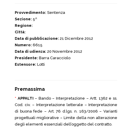
Provvedimento:
Sentenza
Sezione:
5^
Regione:
Città:
Data di pubblicazione:
21 Dicembre 2012
Numero:
6615
Data di udienza:
20 Novembre 2012
Presidente:
Barra Caracciolo
Estensore:
Lotti
Premassima
*
APPALTI
– Bando – Interpretazione – Artt. 1362 e ss.
Cod. civ. – Interpretazione letterale – Interpretazione
di buona fede – Art. 76 d.lgs. n. 163/2006 – Varianti
progettuali migliorative – Limite della non alterazione
degli elementi essenziali dell’oggetto del contratto.