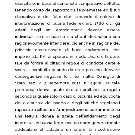
esercitare, in base al contenuto complessivo dell’atto,
tenendo conto del rapporto tra le premesse ed il suo
dispositivo e del fatto che, secondo il criterio di
interpretazione di buona fede ex art. 1366 c.c. gli
effetti degli atti amministrativi devono essere
individuati solo in base a ciò che il destinatario può
ragionevolmente intendere; ciò anche in ragione del
principio costituzionale di buon andamento, che
impone alla P.A. di operare in modo chiaro e lineare,
tale da fornire ai cittadini regole di condotte certe e
sicure, soprattutto quando da esse possano derivare
conseguenze negative (cfr., ex multis, Consiglio di
Stato, sez. V, 5 settembre 2011, n. 4980). Da tale
premessa, deriva, quale diretto corollario, la regola
secondo la quale solo in caso di oscurità ed equivocità
delle clausole del bando e degli atti che regolano i
rapporti tra cittadini e Amministrazione può ammettersi
una lettura idonea a tutela dell’affidamento degli
interessati in buona fede, non potendo generalmente
addebitarsi al cittadino un onere di ricostruzione