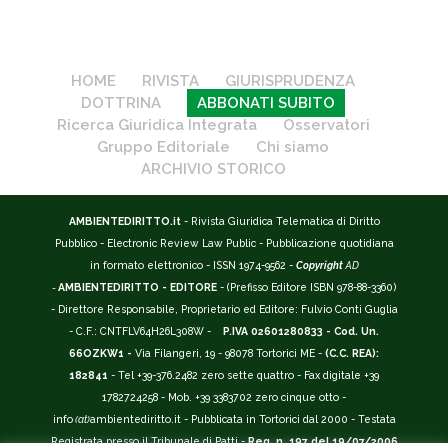
HOME
RIVISTA
GIURISPRUDENZA
DOTTRINA
ABBONATI SUBITO
Ricerca Giuridica Integrata
Osservatori
Gruppo Editoriale
Chi siamo
ARCHIVIO STORICO
AMBIENTEDIRITTO.it
- Rivista Giuridica Telematica di Diritto
Pubblico - Electronic Review Law Public - Pubblicazione quotidiana
in formato elettronico - ISSN 1974-9562 -
Copyright
AD
-
AMBIENTEDIRITTO - EDITORE
- (Prefisso Editore ISBN 978-88-3360)
- Direttore Responsabile, Proprietario ed Editore: Fulvio Conti Guglia
- C.F.: CNTFLV64H26L308W -
P.IVA 02601280833 - Cod. Un.
66OZKW1 -
Via Filangeri, 19 - 98078 Tortorici ME -
(C.C. REA):
182841
- Tel +39-376.2482 zero sette quattro - Fax digitale +39
1782724258 - Mob. +39 3383702 zero cinque otto -
info
(at)
ambientediritto.it - Pubblicata in Tortorici dal 2000 - Testata
Registrata presso il Tribunale di Patti -
Reg. n. 197 del 19/07/2006