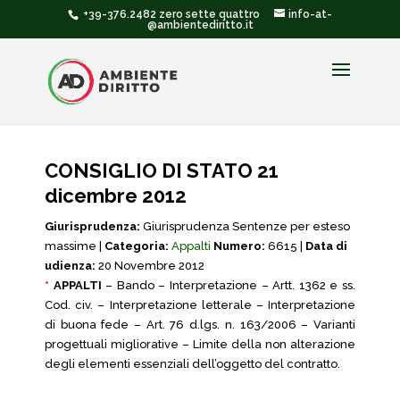
+39-376.2482 zero sette quattro
info-at-
@ambientediritto.it
CONSIGLIO DI STATO 21
dicembre 2012
Giurisprudenza:
Giurisprudenza Sentenze per esteso
massime |
Categoria:
Appalti
Numero:
6615 |
Data di
udienza:
20 Novembre 2012
*
APPALTI
– Bando – Interpretazione – Artt. 1362 e ss.
Cod. civ. – Interpretazione letterale – Interpretazione
di buona fede – Art. 76 d.lgs. n. 163/2006 – Varianti
progettuali migliorative – Limite della non alterazione
degli elementi essenziali dell’oggetto del contratto.