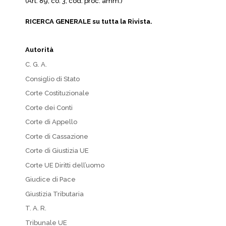
(Art. 89, co. 3, cod. proc. amm.)
RICERCA GENERALE su tutta la Rivista.
Autorità
C. G. A.
Consiglio di Stato
Corte Costituzionale
Corte dei Conti
Corte di Appello
Corte di Cassazione
Corte di Giustizia UE
Corte UE Diritti dell’uomo
Giudice di Pace
Giustizia Tributaria
T. A. R.
Tribunale UE