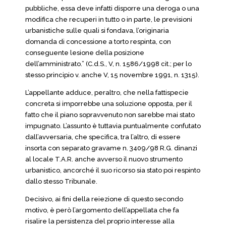
pubbliche, essa deve infatti disporre una deroga o una
modifica che recuperi in tutto o in parte, le previsioni
urbanistiche sulle quali si fondava, l’originaria
domanda di concessione a torto respinta, con
conseguente lesione della posizione
dell’amministrato.” (C.d.S., V, n. 1586/1998 cit.; per lo
stesso principio v. anche V, 15 novembre 1991, n. 1315).
L’appellante adduce, peraltro, che nella fattispecie
concreta si imporrebbe una soluzione opposta, per il
fatto che il piano sopravvenuto non sarebbe mai stato
impugnato. L’assunto è tuttavia puntualmente confutato
dall’avversaria, che specifica, tra l’altro, di essere
insorta con separato gravame n. 3409/98 R.G. dinanzi
al locale T.A.R. anche avverso il nuovo strumento
urbanistico, ancorché il suo ricorso sia stato poi respinto
dallo stesso Tribunale.
Decisivo, ai fini della reiezione di questo secondo
motivo, è però l’argomento dell’appellata che fa
risalire la persistenza del proprio interesse alla