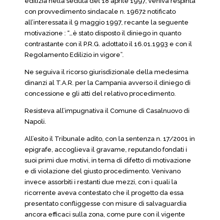
edilizia nella seduta del 18 aprile 1997, veniva respinta
con provvedimento sindacale n. 19672 notificato
all’interessata il 9 maggio 1997, recante la seguente
motivazione : “…è stato disposto il diniego in quanto
contrastante con il P.R.G. adottato il 16.01.1993 e con il
Regolamento Edilizio in vigore”.
Ne seguiva il ricorso giurisdizionale della medesima
dinanzi al T.A.R. per la Campania avverso il diniego di
concessione e gli atti del relativo procedimento.
Resisteva all’impugnativa il Comune di Casalnuovo di
Napoli.
All’esito il Tribunale adìto, con la sentenza n. 17/2001 in
epigrafe, accoglieva il gravame, reputando fondati i
suoi primi due motivi, in tema di difetto di motivazione
e di violazione del giusto procedimento. Venivano
invece assorbiti i restanti due mezzi, con i quali la
ricorrente aveva contestato che il progetto da essa
presentato confliggesse con misure di salvaguardia
ancora efficaci sulla zona, come pure con il vigente