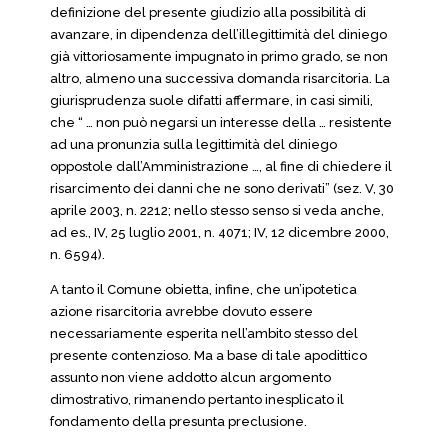
definizione del presente giudizio alla possibilità di
avanzare, in dipendenza dell’illegittimità del diniego
già vittoriosamente impugnato in primo grado, se non
altro, almeno una successiva domanda risarcitoria. La
giurisprudenza suole difatti affermare, in casi simili,
che “ … non può negarsi un interesse della … resistente
ad una pronunzia sulla legittimità del diniego
oppostole dall’Amministrazione …, al fine di chiedere il
risarcimento dei danni che ne sono derivati” (sez. V, 30
aprile 2003, n. 2212; nello stesso senso si veda anche,
ad es., IV, 25 luglio 2001, n. 4071; IV, 12 dicembre 2000,
n. 6594).
A tanto il Comune obietta, infine, che un’ipotetica
azione risarcitoria avrebbe dovuto essere
necessariamente esperita nell’ambito stesso del
presente contenzioso. Ma a base di tale apodittico
assunto non viene addotto alcun argomento
dimostrativo, rimanendo pertanto inesplicato il
fondamento della presunta preclusione.