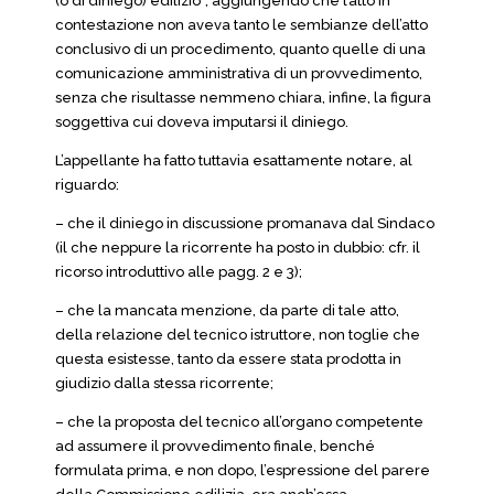
(o di diniego) edilizio”, aggiungendo che l’atto in
contestazione non aveva tanto le sembianze dell’atto
conclusivo di un procedimento, quanto quelle di una
comunicazione amministrativa di un provvedimento,
senza che risultasse nemmeno chiara, infine, la figura
soggettiva cui doveva imputarsi il diniego.
L’appellante ha fatto tuttavia esattamente notare, al
riguardo:
– che il diniego in discussione promanava dal Sindaco
(il che neppure la ricorrente ha posto in dubbio: cfr. il
ricorso introduttivo alle pagg. 2 e 3);
– che la mancata menzione, da parte di tale atto,
della relazione del tecnico istruttore, non toglie che
questa esistesse, tanto da essere stata prodotta in
giudizio dalla stessa ricorrente;
– che la proposta del tecnico all’organo competente
ad assumere il provvedimento finale, benché
formulata prima, e non dopo, l’espressione del parere