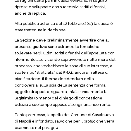
Le ragioni delle parti in causa venivano, in seguito,
riprese e sviluppate con successivi scritti difensivi,
anche di replica.
Alla pubblica udienza del 12 febbraio 2013 la causa è
stata trattenuta in decisione.
La Sezione deve preliminarmente avvertire che al
presente giudizio sono estranee le tematiche
sollevate negli ultimi scritti difensivi dell’appellata con
riferimento alle vicende sopravvenute nelle more del
processo, che vedrebbero la zona di suo interesse, a
suo tempo “stralciata” dal P.R.G., ancora in attesa di
pianificazione. Il thema decidendum della
controversia, sulla scia della sentenza che forma
oggetto di appello, riguarda, infatti, unicamente la
legittimità (o meno) del diniego di concessione
edilizia a suo tempo opposto all’originaria ricorrente.
Tanto premesso, l’appello del Comune di Casalnuovo
di Napoli è infondato, salvo che per il profilo che verrà
esaminato nel paragr. 4.