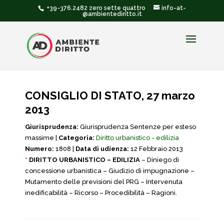
+39-376.2482 zero sette quattro
info-at-
@ambientediritto.it
CONSIGLIO DI STATO, 27 marzo
2013
Giurisprudenza:
Giurisprudenza Sentenze per esteso
massime |
Categoria:
Diritto urbanistico - edilizia
Numero:
1808 |
Data di udienza:
12 Febbraio 2013
*
DIRITTO URBANISTICO – EDILIZIA
– Diniego di
concessione urbanistica – Giudizio di impugnazione –
Mutamento delle previsioni del PRG – Intervenuta
inedificabilità – Ricorso – Procedibilità – Ragioni.