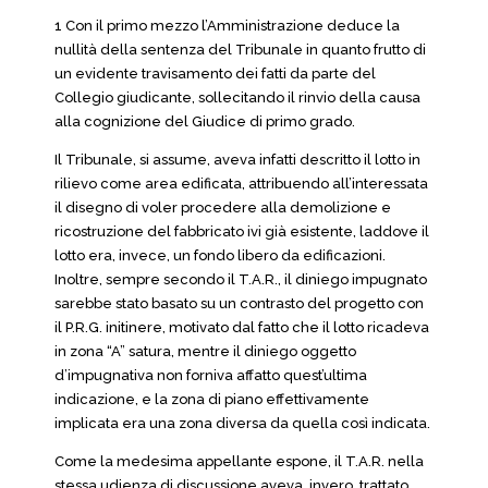
1 Con il primo mezzo l’Amministrazione deduce la
nullità della sentenza del Tribunale in quanto frutto di
un evidente travisamento dei fatti da parte del
Collegio giudicante, sollecitando il rinvio della causa
alla cognizione del Giudice di primo grado.
Il Tribunale, si assume, aveva infatti descritto il lotto in
rilievo come area edificata, attribuendo all’interessata
il disegno di voler procedere alla demolizione e
ricostruzione del fabbricato ivi già esistente, laddove il
lotto era, invece, un fondo libero da edificazioni.
Inoltre, sempre secondo il T.A.R., il diniego impugnato
sarebbe stato basato su un contrasto del progetto con
il P.R.G. initinere, motivato dal fatto che il lotto ricadeva
in zona “A” satura, mentre il diniego oggetto
d’impugnativa non forniva affatto quest’ultima
indicazione, e la zona di piano effettivamente
implicata era una zona diversa da quella così indicata.
Come la medesima appellante espone, il T.A.R. nella
stessa udienza di discussione aveva, invero, trattato