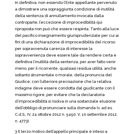
In definitiva, non essendo l’Ente appellante pervenuto
a dimostrare una sopraggiunta condizione di inutilità
della sentenza di annullamento invocata dalla
controparte, l’eccezione di improcedibilità qui
riproposta non può che essere respinta. Tanto alla luce
del pacifico insegnamento giurisprudenziale per cui ai
fini di una dichiarazione di improcedibilità del ricorso
per sopravvenuta carenza di interesse la
sopravvenienza deve essere tale da rendere certa e
definitiva l’inutilità della sentenza, per aver fatto venir
meno, per il ricorrente, qualsiasi residua utilità, anche
soltanto strumentale o morale, della pronuncia del
Giudice; con l’ulteriore precisazione che la relativa
indagine deve essere condotta dal giudicante con il
massimo rigore, per evitare che la declaratoria
d’improcedibilità si risolva in una sostanziale elusione
dell’obbligo di pronunciare sulla domanda (v. ad es.
C.d.S., IV, 24 ottobre 2012 n. 5450; V, 10 settembre 2012,
n. 4773).
3 Il terzo motivo dell’appello principale è inteso a