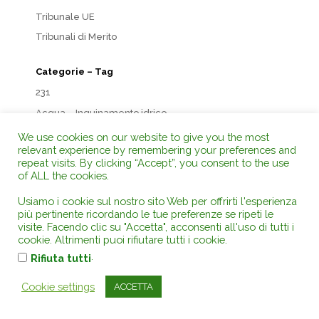
Tribunale UE
Tribunali di Merito
Categorie – Tag
231
Acqua – Inquinamento idrico
Agricoltura e zootecnia
We use cookies on our website to give you the most
relevant experience by remembering your preferences and
Appalti
repeat visits. By clicking “Accept”, you consent to the use
Aree protette
of ALL the cookies.
Armi
Usiamo i cookie sul nostro sito Web per offrirti l'esperienza
più pertinente ricordando le tue preferenze se ripeti le
Associazioni e comitati
visite. Facendo clic su "Accetta", acconsenti all'uso di tutti i
Beni culturali ed ambientali
cookie. Altrimenti puoi rifiutare tutti i cookie.
Boschi e macchia mediterranea
.
Rifiuta tutti
Cave e miniere
Cookie settings
ACCETTA
Danno ambientale
Danno erariale