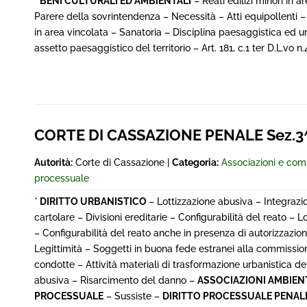
*
BENI CULTURALI ED AMBIENTALI
– Reati edilizi minori in
Parere della sovrintendenza – Necessità – Atti equipollenti 
in area vincolata – Sanatoria – Disciplina paesaggistica ed urb
assetto paesaggistico del territorio – Art. 181, c.1 ter D.L.v
CORTE DI CASSAZIONE PENALE Sez.3^
Autorità:
Corte di Cassazione |
Categoria:
Associazioni e comi
processuale
*
DIRITTO URBANISTICO
– Lottizzazione abusiva – Integrazi
cartolare – Divisioni ereditarie – Configurabilità del reato – 
– Configurabilità del reato anche in presenza di autorizzazion
Legittimità – Soggetti in buona fede estranei alla commissio
condotte – Attività materiali di trasformazione urbanistica dei
abusiva – Risarcimento del danno –
ASSOCIAZIONI AMBIEN
PROCESSUALE
– Sussiste –
DIRITTO PROCESSUALE PENALE