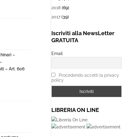
2018
(69)
2017
(39)
Iscriviti alla NewsLetter
GRATUITA
Email
hinari –
–
iti – Art. 606
Procedendo accetti la privacy
policy
LIBRERIA ON LINE