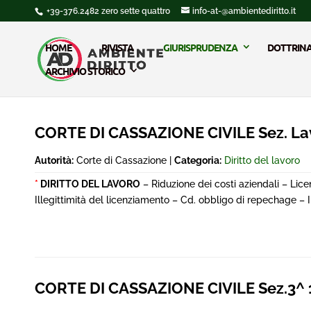
+39-376.2482 zero sette quattro
info-at-@ambientediritto.it
HOME
RIVISTA
GIURISPRUDENZA
DOTTRIN
ARCHIVIO STORICO
CORTE DI CASSAZIONE CIVILE Sez. La
Autorità:
Corte di Cassazione |
Categoria:
Diritto del lavoro
*
DIRITTO DEL LAVORO
– Riduzione dei costi aziendali – Lic
Illegittimità del licenziamento – Cd. obbligo di repechage – 
CORTE DI CASSAZIONE CIVILE Sez.3^