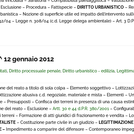
 area vincolata – Sanatoria – Compatibilità paesaggistica – Valutazio
– Esclusione – Procedura – Fattispecie –
DIRITTO URBANISTICO
– Rea
anistica – Nozione di superficie utile ed impatto dell’intervento sull’
o n.42/04 – Legge n. 308/04 (c.d. Legge delega ambientale) – Art. 3 D.P
 12 gennaio 2012
tati
,
Diritto processuale penale
,
Diritto urbanistico - edilizia
,
Legittim
one del reato a titolo di sola colpa – Elemento soggettivo – Lottizza
Lottizzazione abusiva c.d. negoziale, materiale e mista – Elementi – Un
e – Presupposti – Confisca dei terreni in presenza di una causa estint
ne del reato – Esclusione –
Artt. 30 e 44 d.P.R. 380/2001
– Configurabi
 terreni – Formazione di atti giuridici di frazionamento e vendita – Lo
TALISTE
– Costituzione parte civile in un giudizio –
LEGITTIMAZIONE
 –
Impedimento a comparire del difensore – Contemporaneo impe