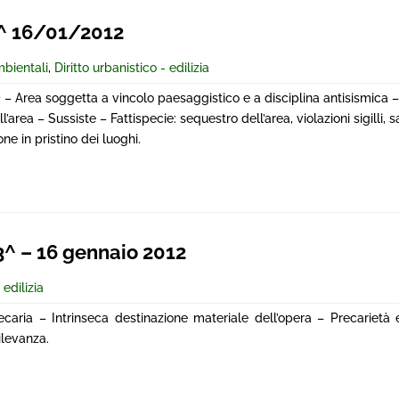
^ 16/01/2012
mbientali
,
Diritto urbanistico - edilizia
O
– Area soggetta a vincolo paesaggistico e a disciplina antisismica –
rea – Sussiste – Fattispecie: sequestro dell’area, violazioni sigilli, s
e in pristino dei luoghi.
^ – 16 gennaio 2012
 edilizia
caria – Intrinseca destinazione materiale dell’opera – Precarietà 
ilevanza.