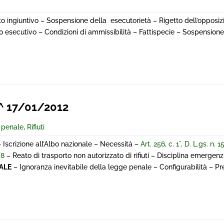
to ingiuntivo – Sospensione della esecutorietà – Rigetto dell’opposizi
so esecutivo – Condizioni di ammissibilità – Fattispecie – Sospension
^ 17/01/2012
e penale
,
Rifiuti
 Iscrizione all’Albo nazionale – Necessità –
Art. 256, c. 1°, D. L.gs. n.
08
– Reato di trasporto non autorizzato di rifiuti – Disciplina emergen
ALE
– Ignoranza inevitabile della legge penale – Configurabilità – P