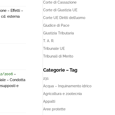
Corte di Cassazione
Corte di Giustizia UE
one – Effetti –
e cd. esterna
Corte UE Diritti dell’uomo
Giudice di Pace
Giustizia Tributaria
T. A. R.
Tribunale UE
Tribunali di Merito
Categorie – Tag
 152/2006
–
231
ziale – Condotta
resupposti e
Acqua – Inquinamento idrico
Agricoltura e zootecnia
Appalti
Aree protette