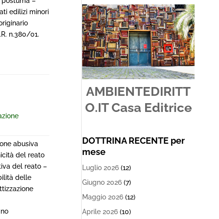
ne postuma –
ti edilizi minori
originario
.R. n.380/01.
AMBIENTEDIRITT
O.IT Casa Editrice
azione
DOTTRINA RECENTE per
zione abusiva
mese
icità del reato
iva del reato –
Luglio 2026
(12)
lità delle
Giugno 2026
(7)
ttizzazione
Maggio 2026
(12)
gno
Aprile 2026
(10)