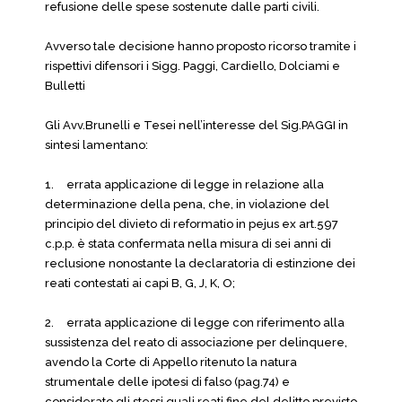
refusione delle spese sostenute dalle parti civili.
Avverso tale decisione hanno proposto ricorso tramite i
rispettivi difensori i Sigg. Paggi, Cardiello, Dolciami e
Bulletti
Gli Avv.Brunelli e Tesei nell’interesse del Sig.PAGGI in
sintesi lamentano:
1.
errata applicazione di legge in relazione alla
determinazione della pena, che, in violazione del
principio del divieto di reformatio in pejus ex art.597
c.p.p. è stata confermata nella misura di sei anni di
reclusione nonostante la declaratoria di estinzione dei
reati contestati ai capi B, G, J, K, O;
2.
errata applicazione di legge con riferimento alla
sussistenza del reato di associazione per delinquere,
avendo la Corte di Appello ritenuto la natura
strumentale delle ipotesi di falso (pag.74) e
considerato gli stessi quali reati fine del delitto previsto