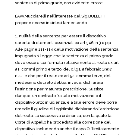
sentenza di primo grado, con evidente errore.
L’Avv.Mucciarelli nell’interesse del Sig.BULLETTI
propone ricorso in sintesi lamentando:
1. nullità della sentenza per essere il dispositivo
carente di elementi essenziali ex art.546, n.3 c.p.p.
Alle pagine 111-114 della motivazione della sentenza
impugnata si legge che la sentenza di primo grado
deve essere confermata relativamente al reato ex art.
51, commi primo e terzo, del d.lgs. 5 febbraio 1997,
n.22, e che per il reato ex art.52, comma terzo, del
medesimo decreto debba, invece, dichiararsi
l’estinzione per maturata prescrizione. Sussiste,
dunque, un contrasto fra tale motivazione e il
dispositivo letto in udienza, e a tale errore deve porre
rimedio il giudice di legittimità dichiarando l’estinzione
del reato. La successiva ordinanza, con la quale la
Corte di Appello ha proceduto alla correzione del
dispositivo, includendo anche il capo O “limitatamente