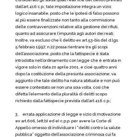
dall’art.416 c.p.; tale impostazione integra un vizio
logico insanabile, posto che le ipotesi di falso possono
al più essere finalizzate non tanto alla commissione
delle contravvenzioni relative alla gestione dei rifiuti,
quanto ad assicurare l’impunità agli autori dei reati.
Inoltre, va escluso che il delitto ex art.53-bis del d.lgs.
5 febbraio 1997, n.22 possa rientrare tra gli scopi
dell’associazione, posto che la fattispecie è stata
introdotta nell’ordinamento con legge che è entrata in
vigore solo in data 20 aprile 2001, e cioè quattro anni
dopo la costituzione della presunta associazione; va
aggiunto che tale delitto ha natura abituale e non può
essere contestato se non una soia volta, così che
difetta l’elemento della pluralità di delitti scopo
richiesto dalla fattispecie prevista dall’art.416 c.p.;
3.
errata applicazione di legge e vizio di motivazione
ex art.606, lett.b) ed e) c.p.p. per avere la Corte di
Appello omesso di individuare i “delitti contro la salute
pubblica” oggetto dell’associazione criminosa cui fa