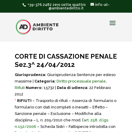
+39-376.2482 zero sette quattro
info-at-
@ambientediritto.it
CORTE DI CASSAZIONE PENALE
Sez.3^ 24/04/2012
Giurisprudenza:
Giurisprudenza Sentenze per esteso
massime |
Categoria:
Diritto processuale penale
,
Rifiuti
Numero:
15732 |
Data di udienza:
22 Febbraio
2012
*
RIFIUTI
– Trasporto di rifiuti – Assenza di formulario o
formulario con dati incompleti o inesatti – Effetto –
Sanzione penale – Esclusione – Modifiche alla
disciplina – L. n. 205/2010 che mod. l’
art. 258, d.lgs.
n.152/2006
– Scheda Sistri – Fattispecie introdotta con