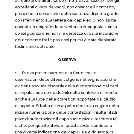
al reato di cui all’art.52, comma 3, d.lvo. n.22/97” per gli
appellanti diversi da Paggi, non chiarisce il contrasto,
posto che la correzione della sentenza di primo grado
con riferimento alla lettera dei capi P ed O non risulta
riportata in epigrafe della sentenza impugnata, con la
conseguenza che non vi è certezza circa la inclusione
dei ricorrente fra le posizioni per cui è stata dichiarata
l’estinzione del reato.
OSSERVA
1.
Rileva preliminarmente la Corte che te
osservazioni delle difese colgono nel segno allorché
evidenziano una discrasia nella numerazione dei capi
di imputazione come definiti nelle sentenze di merito,
anche alla luce delle correzioni apportate dai giudici
di appello. Si tratta di un aspetto che trova origine nella
iniziale numerazione delle contestazioni (risulta infatti
privo di numerazione il capo successivo alla lettera M)
e che, per quanto rileva in questa sede, conduce a
una diversa indicazione dei capi O e P e riguarda, in