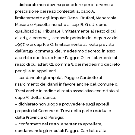
– dichiarato non doversi procedere per intervenuta
prescrizione dei reati contestati al capo A,
limitatamente agli imputati Renai, Brufani, Manerchia
Maserà e Apicella, nonché ai capi B, G e J. come
qualificati dal Tribunale, limitatamente al reato di cui
all’art.52, comma 3, secondo periodo del digs. n.22 del
1997, e ai capi K e O, limitatamente al reato previsto
dall’art.53, comma 3, del medesimo decreto, in esso
assorbito quello sub H per Paggi e O, limitatamente al
reato di cui all’art.52, comma 3, dei medesimo decreto
per gli altri appellanti;
– condannato gli imputati Paggi e Cardiello al
risarcimento dei danni in favore anche del Comune di
Trevi anche in ordine al reato associativo contestato al
capo A) della rubrica;
– dichiarato non luogo a provvedere sugli appelli
proposti dal Comune di Trevi nella parte residua e
dalla Provincia di Perugia;
– confermato nel resto la sentenza appellata,
condannando gli imputati Paggi e Cardiello alla