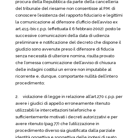
procura della Repubblica da parte della cancelleria
del tribunale del riesame non consentisse al P.M. di
conoscere l’esistenza del rapporto fiduciario e legittimi
la comunicazione al difensore d’ufficio dell’avviso ex
art.415-bis c.p.p. (effettuata il 6 febbraio 2002): posto le
successive comunicazioni della data di udienza
preliminare e notificazione del decreto che dispone il
giudizio sono avvenute preso il difensore di fiducia
senza necessità di ulteriore nomina, risulta provato
che l’omessa comunicazione dell’avviso di chiusura
delle indagini costituì un errore non imputabile al
ricorrente e, dunque, comportante nullità dell’intero
procedimento;
2.
violazione di legge in relazione all’art.270 c.p.p. per
avere i giudici di appello erroneamente ritenuto
utilizzabili le intercettazioni telefoniche e
sufficientemente motivati i decreti autorizzativi e per
avere ritenuto (pag.77) che l’utilizzazione in
procedimento diverso sia giustificata dalla parziale
identità oggettiva e soggettiva delle ipotesi di reato,