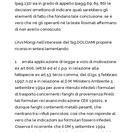
(pag.132) sia in grado di appello (pagg.69, 85, 86) le
decisioni omettono di indicare quali sarebbero gli
elementi di fatto che fondano tale conclusione, se è
vero che né gli operanti né la teste Rovinati affermano
di non averlo conosciuto.
L’Avv.Morigi nell’interesse del Sig.DOLCIAMI propone
ricorso in sintesi lamentando:
1.
errata applicazione di legge e vizio di motivazione
ex art.606, lett.b) ed e) c.p.p. in relazione alla
fattispecie ex art.53, terzo comma, del d.lgs. 5 febbraio
1997, n.22 e in relazione al D.M. Ministero Ambiente 5
settembre 1994 per avere ritenuto infedeli i formulari
di trasporto concernenti i fanghi di provenienza Pirelli:
tali formulari recavano indicazione CER 190201, e
dunque fanghi contenenti metalli pesanti, che
rientrano tra i rifiuti pericolosi, così che non risponde al
vero che le indicazioni sui formulari fossero infedeli.
Osserva il ricorrente che il DM 5 settembre 1994,