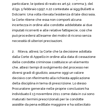
particolare, le ipotesi di reato ex art.52, comma 3, del
d.lgs. 5 febbraio 1997, n.22 contestate ai sigg.Bulletti e
Dolciami. Una volta rilevata l’esistenza di tale discrasia,
la Corte ritiene che essa non comporti alcuna
incertezza in ordine alle condotte addebitate ai due
imputati ricorrenti e alle relative fattispecie, così che
può procedersi all’esame dei motivi di ricorso senza
necessità di ulteriori precisazioni.
2.
Rileva, altresì, la Corte che la decisione adottata
dalla Corte di Appello in ordine alla data di cessazione
delle condotte criminose costituisce un elemento
che, attesi i tempi di svolgimento del processo nei
diversi gradi di giudizio, assume oggi un valore
decisivo con riferimento alla richiesta applicazione
della disciplina in tema di prescrizione. Lo stesso
Procuratore generale nelle proprie conclusioni ha
individuato il 13 novembre 2011 come data in cui sono
maturati i termini prescrizionali per le condotte
assistite da pena edittale maggiore e ha sollecitato