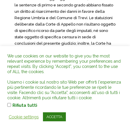
le sentenze di primo e secondo grado abbiano fissato
un diritto al risarcimento dei danni in favore della
Regione Umbria e del Comune di Trevi. Le statuizioni
deliberate dalla Corte di Appello non risultano oggetto
di specifico ricorso da parte degli imputati, né sono
state oggetto di specifica censura in sede di
conclusioni del presente giudizio; inoltre, la Corte ha
dichiarato l’estinzione dei reati, non accogliendo i
We use cookies on our website to give you the most
ricorsi dei sigg.Paggi e Cardiello in punto
relevant experience by remembering your preferences and
responsabilità. Tali circostanze impongono alla Corte
repeat visits. By clicking “Accept”, you consent to the use
di confermare le statuizioni civili e di condannare i due
of ALL the cookies.
ricorrenti alla rifusione delle spese sostenute nel
Usiamo i cookie sul nostro sito Web per offrirti l'esperienza
grado dalle parti civili Regione Umbria e Comune di
più pertinente ricordando le tue preferenze se ripeti le
Trevi, che liquida in complessivi 2.000,00 curo, oltre
visite. Facendo clic su "Accetta", acconsenti all'uso di tutti i
accessori di legge, per ciascuna di esse.
cookie. Altrimenti puoi rifiutare tutti i cookie.
.
Rifiuta tutti
P.Q.M.
Cookie settings
ACCETTA
Annulla senza rinvio la sentenza impugnata
limitatamente al reato di cui all’art.52, comma 3, del