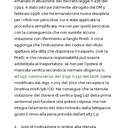
emanato in attuazione del decreto legge n.438 del
1994, è stato solo parzialmente abrogato dal DM 5
febbraio 1998, che ha emanato una nuova disciplina
per i rifiuti non pericolosi, cui è stata applicata la
procedura semplificata, ma non per quelli pericolosi,
con la conseguenza che non sussiste alcuna
violazione con riferimento ai fanghi Pirelli. A ciò si
aggiunga che l’indicazione del codice del rifiuto
spettava alla ditta che disponeva il trasporto, cioè la
Pirelli, e che nessuna responsabilità può essere
addebitata al trasportatore, se non per l’ipotesi di
mancata verifica secondo la normale diligenza (v.
art.193, comma terzo, del d.lgs. n.152 del 2006
, come
modificato dal digs. n.205 del 2010 che recepisce la
Direttiva 2008/98/CE). Ne consegue che la ritenuta
violazione del dovere di verifica (pag.142 della prima
sentenza) può fondare una ipotesi colposa, ma non
integra l’elemento del dolo richiesto dalla fattispecie,
giusto il rinvio alla pena prevista dall’art.483 c.p.
2.
vizio di motivazione in ordine alla ritenuta