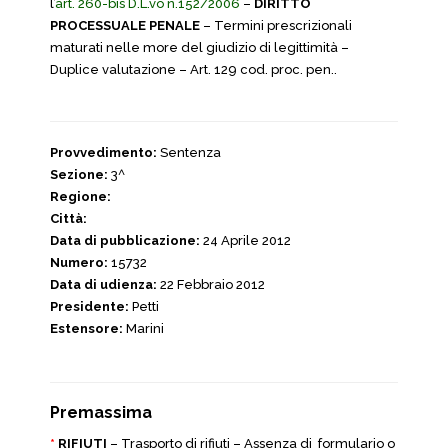
l’
art. 260-bis D.L.vo n.152/2006
–
DIRITTO
PROCESSUALE PENALE
– Termini prescrizionali
maturati nelle more del giudizio di legittimità –
Duplice valutazione – Art. 129 cod. proc. pen..
Provvedimento:
Sentenza
Sezione:
3^
Regione:
Città:
Data di pubblicazione:
24 Aprile 2012
Numero:
15732
Data di udienza:
22 Febbraio 2012
Presidente:
Petti
Estensore:
Marini
Premassima
*
RIFIUTI
– Trasporto di rifiuti – Assenza di formulario o