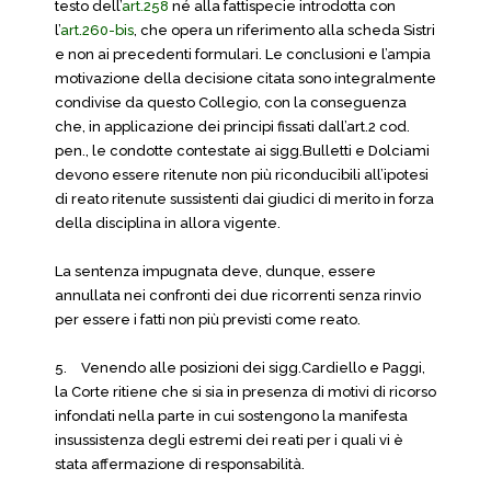
testo dell’
art.258
né alla fattispecie introdotta con
l’
art.260-bis
, che opera un riferimento alla scheda Sistri
e non ai precedenti formulari. Le conclusioni e l’ampia
motivazione della decisione citata sono integralmente
condivise da questo Collegio, con la conseguenza
che, in applicazione dei principi fissati dall’art.2 cod.
pen., le condotte contestate ai sigg.Bulletti e Dolciami
devono essere ritenute non più riconducibili all’ipotesi
di reato ritenute sussistenti dai giudici di merito in forza
della disciplina in allora vigente.
La sentenza impugnata deve, dunque, essere
annullata nei confronti dei due ricorrenti senza rinvio
per essere i fatti non più previsti come reato.
5.
Venendo alle posizioni dei sigg.Cardiello e Paggi,
la Corte ritiene che si sia in presenza di motivi di ricorso
infondati nella parte in cui sostengono la manifesta
insussistenza degli estremi dei reati per i quali vi è
stata affermazione di responsabilità.