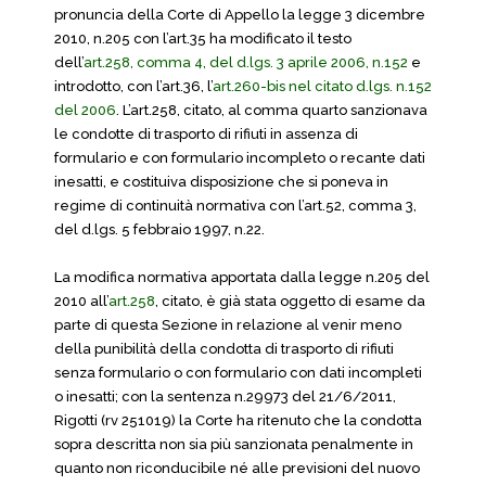
pronuncia della Corte di Appello la legge 3 dicembre
2010, n.205 con l’art.35 ha modificato il testo
dell’
art.258, comma 4, del d.lgs. 3 aprile 2006, n.152
e
introdotto, con l’art.36, l’
art.260-bis nel citato d.lgs. n.152
del 2006
. L’art.258, citato, al comma quarto sanzionava
le condotte di trasporto di rifiuti in assenza di
formulario e con formulario incompleto o recante dati
inesatti, e costituiva disposizione che si poneva in
regime di continuità normativa con l’art.52, comma 3,
del d.lgs. 5 febbraio 1997, n.22.
La modifica normativa apportata dalla legge n.205 del
2010 all’
art.258
, citato, è già stata oggetto di esame da
parte di questa Sezione in relazione al venir meno
della punibilità della condotta di trasporto di rifiuti
senza formulario o con formulario con dati incompleti
o inesatti; con la sentenza n.29973 del 21/6/2011,
Rigotti (rv 251019) la Corte ha ritenuto che la condotta
sopra descritta non sia più sanzionata penalmente in
quanto non riconducibile né alle previsioni del nuovo