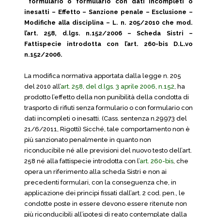
formulario o formulario con dati incompleti o
inesatti – Effetto – Sanzione penale – Esclusione –
Modifiche alla disciplina – L. n. 205/2010 che mod.
l’art. 258, d.lgs. n.152/2006 – Scheda Sistri –
Fattispecie introdotta con l’art. 260-bis D.L.vo
n.152/2006.
La modifica normativa apportata dalla legge n. 205
del 2010 all’
art. 258, del d.lgs. 3 aprile 2006, n.152
, ha
prodotto l’effetto della non punibilità della condotta di
trasporto di rifiuti senza formulario o con formulario con
dati incompleti o inesatti. (Cass. sentenza n.29973 del
21/6/2011, Rigotti) Sicché, tale comportamento non è
più sanzionato penalmente in quanto non
riconducibile né alle previsioni del nuovo testo dell’art.
258 né alla fattispecie introdotta con l’
art. 260-bis
, che
opera un riferimento alla scheda Sistri e non ai
precedenti formulari, con la conseguenza che, in
applicazione dei principi fissati dall’art. 2 cod. pen., le
condotte poste in essere devono essere ritenute non
più riconducibili all’ipotesi di reato contemplate dalla