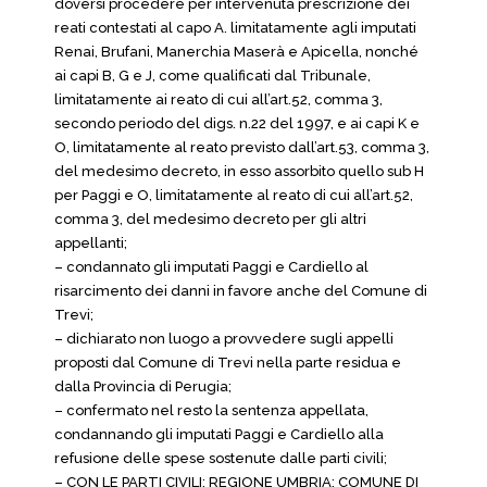
doversi procedere per intervenuta prescrizione dei
reati contestati al capo A. limitatamente agli imputati
Renai, Brufani, Manerchia Maserà e Apicella, nonché
ai capi B, G e J, come qualificati dal Tribunale,
limitatamente ai reato di cui all’art.52, comma 3,
secondo periodo del digs. n.22 del 1997, e ai capi K e
O, limitatamente al reato previsto dall’art.53, comma 3,
del medesimo decreto, in esso assorbito quello sub H
per Paggi e O, limitatamente al reato di cui all’art.52,
comma 3, del medesimo decreto per gli altri
appellanti;
– condannato gli imputati Paggi e Cardiello al
risarcimento dei danni in favore anche del Comune di
Trevi;
– dichiarato non luogo a provvedere sugli appelli
proposti dal Comune di Trevi nella parte residua e
dalla Provincia di Perugia;
– confermato nel resto la sentenza appellata,
condannando gli imputati Paggi e Cardiello alla
refusione delle spese sostenute dalle parti civili;
– CON LE PARTI CIVILI: REGIONE UMBRIA; COMUNE DI