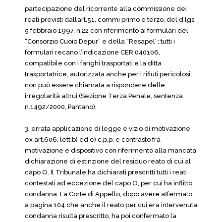
partecipazione del ricorrente alla commissione dei
reati previsti dall’art.51, commi primo e terzo, del d.lgs.
5 febbraio 1997, n.22 con riferimento ai formulari del
“Consorzio Cuoio Depur” e della “Resapel’ ; tutti i
formulari recano l’indicazione CER 040106,
compatibile con i fanghi trasportati e la ditta
trasportatrice, autorizzata anche per i rifiuti pericolosi,
non può essere chiamata a rispondere delle
irregolarità altrui (Sezione Terza Penale, sentenza
n.1492/2000, Pantano);
3. errata applicazione di legge e vizio di motivazione
ex art.606, lett.b) ed e) c.p.p. e contrasto fra
motivazione e dispositivo con riferimento alla mancata
dichiarazione di estinzione del residuo reato di cui al
capo O. Il Tribunale ha dichiarati prescritti tutti i reati
contestati ad eccezione del capo O, per cui ha inflitto
condanna. La Corte di Appello, dopo avere affermato
a pagina 104 che anche il reato per cui era intervenuta
condanna risulta prescritto, ha poi confermato la