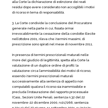
alla Corte la dichiarazione di estinzione dei reati
residui dopo avere considerato non accoglibili i motivi
di ricorso in tema di responsabilità.
3. La Corte condivide la conclusione del Procuratore
generale nella parte in cui, fissata ormai
irrevocabilmente la cessazione della condotte illecite
nell’ottobre 2001, rileva che i termini massimi, di
prescrizione sono spirati nel mese di novembre 2011.
In presenza di termini prescrizionali maturati nelle
more del giudizio di legittimità, spetta alla Corte la
valutazione di un duplice ordine di profili: la
valutazione circa l’ammissibilità dei motivi di ricorso,
essendo i termini prescrizionali maturali
successivamente alla sentenza di appello non
computabili qualora il ricorso sia inammissibile e
precluda l’instaurazione del rapporto processuale
(Cass., Sezioni Unite Penali, sentenza n.32 del 22
novembre-22 dicembre 2000, rv217266; sentenza
n.33542 del 27 giugno-11 settembre 2001, rv 219531;