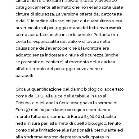
cinture non erano state ritrovate. Il teste V. aveva poi
categoricamente affermato che non erano state usate
cinture di sicurezza. La versione offerta dal detto teste
e dal S. in ordine alla ragioni per cui quest’ultimo si era
arrampicato sul ponteggio erano del tutto inverosimili
come accertato anche in sede penale. Pertanto era
certa la responsabilità del datore di lavoro nella
causazione dell’evento perché il lavoratore era
addetto senza indossare cinture di sicurezza (anche
se presenti nel cantiere) al momento della caduta
all’allestimento del ponteggio, privo anche di
parapetti.
Circa la quantificazione del danno biologico, accertato
come da CTU, alla luce delle tabelle in uso al
Tribunale di Milano la Corte assegnava la somma di
Euro 97.000,00 per danno biologico e per danno
morale l’ulteriore somma di Euro 48.500,00 stabilita
nella misura pari alla metà di quello biologico, tenuto
conto della limitazione alla funzionalità perdurante ed
alla sindrome ansioso depressiva sviluppatasi in