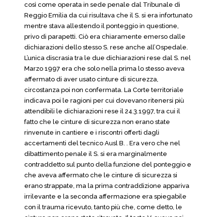
così come operata in sede penale dal Tribunale di
Reggio Emilia da cui risultava che il S. si era infortunato
mentre stava allestendo il ponteggio in questione,
privo di parapetti. Ciò era chiaramente emerso dalle
dichiarazioni dello stesso S. rese anche all’Ospedale.
L’unica discrasia tra le due dichiarazioni rese dal S. nel
Marzo 1997 era che solo nella prima lo stesso aveva
affermato di aver usato cinture di sicurezza,
circostanza poi non confermata. La Corte territoriale
indicava poi le ragioni per cui dovevano ritenersi più
attendibili le dichiarazioni rese il 24.3.1997, tra cui il
fatto che le cinture di sicurezza non erano state
rinvenute in cantiere e i riscontri offerti dagli
accertamenti del tecnico Ausl B. . Era vero che nel
dibattimento penale il S. si era marginalmente
contraddetto sul punto della funzione del ponteggio e
che aveva affermato che le cinture di sicurezza si
erano strappate, ma la prima contraddizione appariva
irrilevante e la seconda affermazione era spiegabile
con il trauma ricevuto, tanto più che, come detto, le