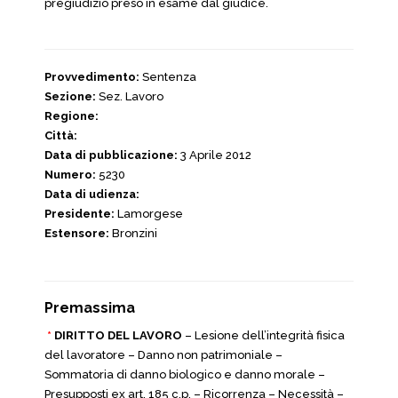
pregiudizio preso in esame dal giudice.
Provvedimento:
Sentenza
Sezione:
Sez. Lavoro
Regione:
Città:
Data di pubblicazione:
3 Aprile 2012
Numero:
5230
Data di udienza:
Presidente:
Lamorgese
Estensore:
Bronzini
Premassima
*
DIRITTO DEL LAVORO
– Lesione dell’integrità fisica
del lavoratore – Danno non patrimoniale –
Sommatoria di danno biologico e danno morale –
Presupposti ex art. 185 c.p. – Ricorrenza – Necessità –