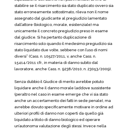
stabilire se il risarcimento sia stato duplicato ovvero sia
stato erroneamente sottostimato, rileva non il nome
assegnato dal giudicante al pregiudizio lamentato
dall’attore (biologico, morale, esistenziale) ma
unicamente il concreto pregiudizio preso in esame
dal giudice. Si ha pertanto duplicazione di
risarcimento solo quando il medesimo pregiudizio sia
stato liquidato due volte, sebbene con l’uso di nomi
diversi” (Cass. n. 10527/2011, v, anche Cass. n.
15414/2011 cfr., in materia di danno subito dal
lavoratore, anche Cass. n. 9238/2010, n. 23053/2009).
Senza dubbio il Giudice di merito avrebbe potuto
liquidare anche il danno morale laddove sussistente
(peraltro nel caso in esame emerge che vi sia stato
anche un accertamento dei fatti in sede penale), ma
avrebbe dovuto specificamente motivare in ordine ad
ulteriori profili di danno non coperti da quello già
liquidato a titolo di danno biologico ed operare
un’autonoma valutazione degli stessi. Invece nella