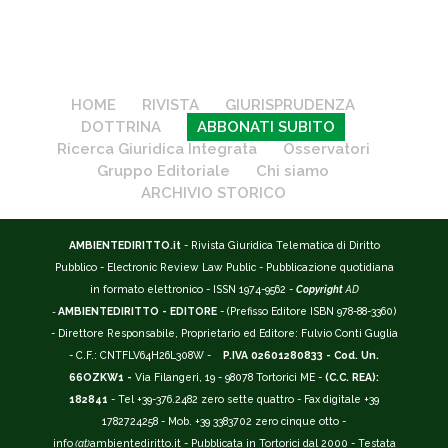
HOME
RIVISTA
GIURISPRUDENZA
DOTTRINA
ABBONATI SUBITO
Ricerca Giuridica Integrata
Osservatori
Gruppo Editoriale
Chi siamo
ARCHIVIO STORICO
AMBIENTEDIRITTO.it
- Rivista Giuridica Telematica di Diritto
Pubblico - Electronic Review Law Public - Pubblicazione quotidiana
in formato elettronico - ISSN 1974-9562 -
Copyright
AD
-
AMBIENTEDIRITTO - EDITORE
- (Prefisso Editore ISBN 978-88-3360)
- Direttore Responsabile, Proprietario ed Editore: Fulvio Conti Guglia
- C.F.: CNTFLV64H26L308W -
P.IVA 02601280833 - Cod. Un.
66OZKW1 -
Via Filangeri, 19 - 98078 Tortorici ME -
(C.C. REA):
182841
- Tel +39-376.2482 zero sette quattro - Fax digitale +39
1782724258 - Mob. +39 3383702 zero cinque otto -
info
(at)
ambientediritto.it - Pubblicata in Tortorici dal 2000 - Testata