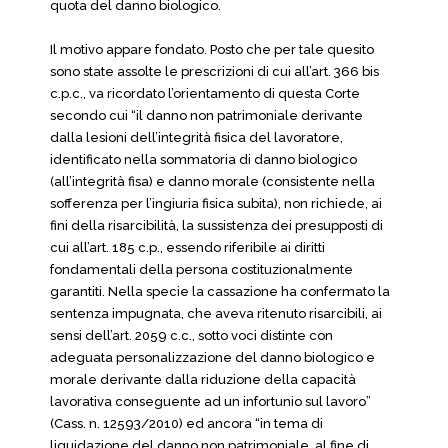
quota del danno biologico.
Il motivo appare fondato. Posto che per tale quesito
sono state assolte le prescrizioni di cui all’art. 366 bis
c.p.c., va ricordato l’orientamento di questa Corte
secondo cui “il danno non patrimoniale derivante
dalla lesioni dell’integrità fisica del lavoratore,
identificato nella sommatoria di danno biologico
(all’integrità fisa) e danno morale (consistente nella
sofferenza per l’ingiuria fisica subita), non richiede, ai
fini della risarcibilità, la sussistenza dei presupposti di
cui all’art. 185 c.p., essendo riferibile ai diritti
fondamentali della persona costituzionalmente
garantiti. Nella specie la cassazione ha confermato la
sentenza impugnata, che aveva ritenuto risarcibili, ai
sensi dell’art. 2059 c.c., sotto voci distinte con
adeguata personalizzazione del danno biologico e
morale derivante dalla riduzione della capacità
lavorativa conseguente ad un infortunio sul lavoro”
(Cass. n. 12593/2010) ed ancora “in tema di
liquidazione del danno non patrimoniale, al fine di