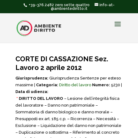
+39-376.2482 zero sette quattro
info-at-
@ambientediritto.it
CORTE DI CASSAZIONE Sez.
Lavoro 2 aprile 2012
Giurisprudenza:
Giurisprudenza Sentenze per esteso
massime |
Categoria:
Diritto del lavoro
Numero:
5230 |
Data di udienza:
*
DIRITTO DEL LAVORO
– Lesione dell’integrità fisica
del lavoratore – Danno non patrimoniale –
Sommatoria di danno biologico e danno morale –
Presupposti ex art. 185 c.p. – Ricorrenza – Necessità –
Esclusione – Liquidazione del danno non patrimoniale
– Duplicazione o sottostima – Riferimento al concreto