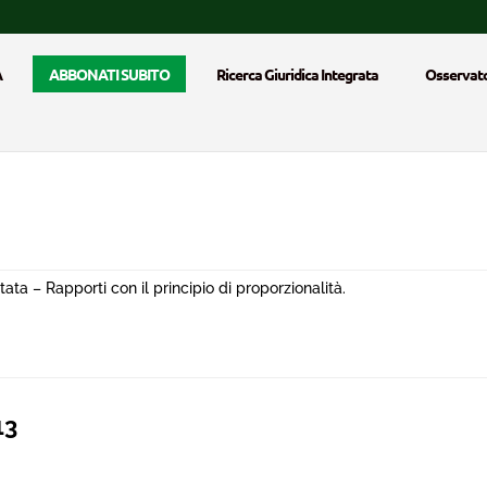
A
ABBONATI SUBITO
Ricerca Giuridica Integrata
Osservato
ata – Rapporti con il principio di proporzionalità.
13