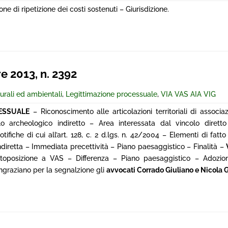
ne di ripetizione dei costi sostenuti – Giurisdizione.
re 2013, n. 2392
turali ed ambientali
,
Legittimazione processuale
,
VIA VAS AIA VIG
CESSUALE
– Riconoscimento alle articolazioni territoriali di associaz
o archeologico indiretto – Area interessata dal vincolo dirett
iche di cui all’art. 128, c. 2 d.lgs. n. 42/2004 – Elementi di fatt
ndiretta – Immediata precettività – Piano paesaggistico – Finalità –
Sottoposizione a VAS – Differenza – Piano paesaggistico – Adoz
ringraziano per la segnalzione gli
avvocati Corrado Giuliano e Nicola 