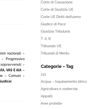
Corte di Cassazione
Corte di Giustizia UE
Corte UE Diritti dell’uomo
Giudice di Pace
Giustizia Tributaria
T. A. R.
Tribunale UE
ioni nazionali –
Tribunali di Merito
o – Progressivo
o sopravvenuti –
Categorie – Tag
VIA, VAS E AIA
–
231
ione – Comuni –
Giudice
)
Acqua – Inquinamento idrico
Agricoltura e zootecnia
Appalti
Aree protette