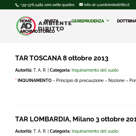
+39-376.2482 zero sette quattro
info-at-@ambientediritto.it
HOME
RIVISTA
GIURISPRUDENZA
DOTTRIN
ARCHIVIO STORICO
TAR TOSCANA 8 ottobre 2013
Autorità:
T. A. R. |
Categoria:
Inquinamento del suolo
*
INQUINAMENTO
– Principio di precauzione – Nozione – Port
TAR LOMBARDIA, Milano 3 ottobre 20
Autorità:
T. A. R. |
Categoria:
Inquinamento del suolo