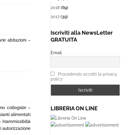
2018
(69)
2017
(39)
Iscriviti alla NewsLetter
GRATUITA
ie abitazioni –
Email
Procedendo accetti la privacy
policy
LIBRERIA ON LINE
no collegiale –
ianti alimentati
– Inammissibilià
 autorizzazione