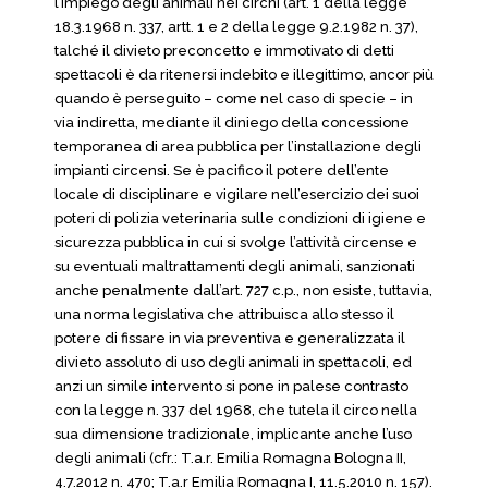
l’impiego degli animali nei circhi (art. 1 della legge
18.3.1968 n. 337, artt. 1 e 2 della legge 9.2.1982 n. 37),
talché il divieto preconcetto e immotivato di detti
spettacoli è da ritenersi indebito e illegittimo, ancor più
quando è perseguito – come nel caso di specie – in
via indiretta, mediante il diniego della concessione
temporanea di area pubblica per l’installazione degli
impianti circensi. Se è pacifico il potere dell’ente
locale di disciplinare e vigilare nell’esercizio dei suoi
poteri di polizia veterinaria sulle condizioni di igiene e
sicurezza pubblica in cui si svolge l’attività circense e
su eventuali maltrattamenti degli animali, sanzionati
anche penalmente dall’art. 727 c.p., non esiste, tuttavia,
una norma legislativa che attribuisca allo stesso il
potere di fissare in via preventiva e generalizzata il
divieto assoluto di uso degli animali in spettacoli, ed
anzi un simile intervento si pone in palese contrasto
con la legge n. 337 del 1968, che tutela il circo nella
sua dimensione tradizionale, implicante anche l’uso
degli animali (cfr.: T.a.r. Emilia Romagna Bologna II,
4.7.2012 n. 470; T.a.r Emilia Romagna I, 11.5.2010 n. 157).