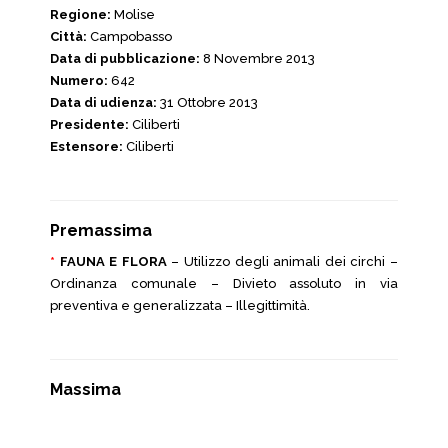
Regione:
Molise
Città:
Campobasso
Data di pubblicazione:
8 Novembre 2013
Numero:
642
Data di udienza:
31 Ottobre 2013
Presidente:
Ciliberti
Estensore:
Ciliberti
Premassima
*
FAUNA E FLORA
– Utilizzo degli animali dei circhi –
Ordinanza comunale – Divieto assoluto in via
preventiva e generalizzata – Illegittimità.
Massima