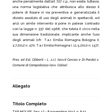
anche penalmente dall’art. 727 c.p., non esiste, tuttavia,
una norma legislativa che attribuisca allo stesso il
potere di fissare in via preventiva e generalizzata il
divieto assoluto di uso degli animali in spettacoli, ed
anzi un simile intervento si pone in palese contrasto
con la legge n. 337 del 1968, che tutela il circo nella
sua dimensione tradizionale, implicante anche l’uso
degli animali (cfr.: T.a.r. Emilia Romagna Bologna II,
4.7.2012 n. 470; T.a.r Emilia Romagna I, 11.5.2010 n. 157).
Pres. ed Est. Ciliberti – L .s.r.l. (avv.ti Cerceo e Di Pardo) c.
Comune di Campobasso (avv. Calise)
Allegato
Titolo Completo
TAR MOLISE, Sez. 1^ - 8 novembre 2013, n. 642