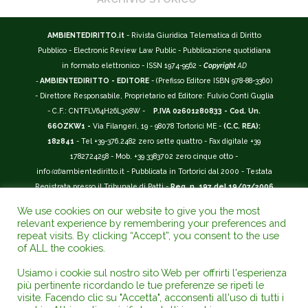
AMBIENTEDIRITTO.it
- Rivista Giuridica Telematica di Diritto
Pubblico - Electronic Review Law Public - Pubblicazione quotidiana
in formato elettronico - ISSN 1974-9562 -
Copyright
AD
-
AMBIENTEDIRITTO - EDITORE
- (Prefisso Editore ISBN 978-88-3360)
- Direttore Responsabile, Proprietario ed Editore: Fulvio Conti Guglia
- C.F.: CNTFLV64H26L308W -
P.IVA 02601280833 - Cod. Un.
66OZKW1 -
Via Filangeri, 19 - 98078 Tortorici ME -
(C.C. REA):
182841
- Tel +39-376.2482 zero sette quattro - Fax digitale +39
1782724258 - Mob. +39 3383702 zero cinque otto -
info
(at)
ambientediritto.it - Pubblicata in Tortorici dal 2000 - Testata
Registrata presso il Tribunale di Patti -
Reg. n. 197 del 19/07/2006
-
(BarCode 9 771974 956204)
-
R.O.C. n. 44135.
We use cookies on our website to give you the most
__________
relevant experience by remembering your preferences and
La Rivista Giuridica
AMBIENTEDIRITTO.IT
-
ISSN 1974-9562
è
repeat visits. By clicking “Accept”, you consent to the use
of ALL the cookies.
riconosciuta ed inserita nell'Area 12 - (
Classe A
) -
Riviste Scientifiche
Giuridiche.
ANVUR
: Agenzia Nazionale di Valutazione del Sistema
Usiamo i cookie sul nostro sito Web per offrirti l'esperienza
Universitario e della Ricerca (D.P.R. n.76/2010). Valutazione della Qualità della
più pertinente ricordando le tue preferenze se ripeti le
Ricerca (
VQR
); Autovalutazione, Valutazione periodica, Accreditamento (
AVA
);
visite. Facendo clic su "Accetta", acconsenti all'uso di tutti i
Abilitazione Scientifica Nazionale (
ASN
). Repertorio del Foro Italiano Abbr.