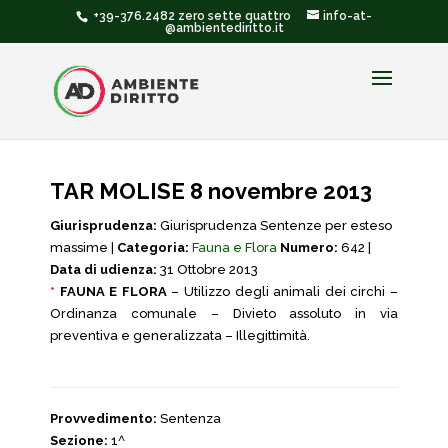
+39-376.2482 zero sette quattro
info-at-
@ambientediritto.it
TAR MOLISE 8 novembre 2013
Giurisprudenza:
Giurisprudenza Sentenze per esteso
massime |
Categoria:
Fauna e Flora
Numero:
642 |
Data di udienza:
31 Ottobre 2013
*
FAUNA E FLORA
– Utilizzo degli animali dei circhi –
Ordinanza comunale – Divieto assoluto in via
preventiva e generalizzata – Illegittimità.
Provvedimento:
Sentenza
Sezione:
1^