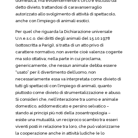
domestica, ma evidentemente il circo è escluso da
detto divieto, trattandosi di caravanserraglio
autorizzato allo svolgimento di attività di spettacolo,
anche con l’impiego di animali esotici.
Per quel che riguarda la Dichiarazione universale
U.n.e.s.c.o. dei diritti degli animali del 15.10.1978
(sottoscritta a Parigi), si tratta di un atto privo di
carattere normativo, non avente cioè valenza cogente
ma solo ottativa; nella parte in cui proclama,
genericamente, che nessun animale debba essere
“usato” per il divertimento dell’uomo, non
necessariamente essa va interpretata come divieto di
tutti gli spettacoli con l’impiego di animali, quanto
piuttosto come divieto di strumentalizzazione e abuso.
Si consideri che, nell’interazione tra uomo e animale
domestico, addomesticato e persino selvatico –
stando ai principi più noti della zooantropologia –
esiste una mutualità, un reciproco scambio tra esseri
viventi posti in relazione tra loro, che può valorizzarne
la cooperazione anche in attività ludiche (e lo