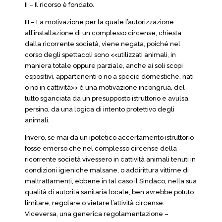
II – Il ricorso è fondato.
III – La motivazione per la quale l’autorizzazione
all’installazione di un complesso circense, chiesta
dalla ricorrente società, viene negata, poiché nel
corso degli spettacoli sono <<utilizzati animali, in
maniera totale oppure parziale, anche ai soli scopi
espositivi, appartenenti o no a specie domestiche, nati
o no in cattività>> è una motivazione incongrua, del
tutto sganciata da un presupposto istruttorio e avulsa,
persino, da una logica di intento protettivo degli
animali.
Invero, se mai da un ipotetico accertamento istruttorio
fosse emerso che nel complesso circense della
ricorrente società vivessero in cattività animali tenuti in
condizioni igieniche malsane, o addirittura vittime di
maltrattamenti, ebbene in tal caso il Sindaco, nella sua
qualità di autorità sanitaria locale, ben avrebbe potuto
limitare, regolare o vietare l’attività circense.
Viceversa, una generica regolamentazione –