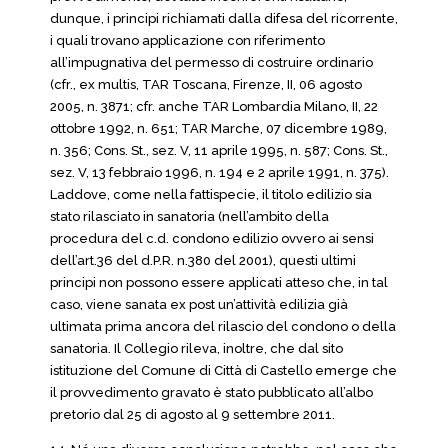
dunque, i principi richiamati dalla difesa del ricorrente,
i quali trovano applicazione con riferimento
all’impugnativa del permesso di costruire ordinario
(cfr., ex multis, TAR Toscana, Firenze, II, 06 agosto
2005, n. 3871; cfr. anche TAR Lombardia Milano, II, 22
ottobre 1992, n. 651; TAR Marche, 07 dicembre 1989,
n. 356; Cons. St., sez. V, 11 aprile 1995, n. 587; Cons. St.,
sez. V, 13 febbraio 1996, n. 194 e 2 aprile 1991, n. 375).
Laddove, come nella fattispecie, il titolo edilizio sia
stato rilasciato in sanatoria (nell’ambito della
procedura del c.d. condono edilizio ovvero ai sensi
dell’art.36 del d.P.R. n.380 del 2001), questi ultimi
principi non possono essere applicati atteso che, in tal
caso, viene sanata ex post un’attività edilizia già
ultimata prima ancora del rilascio del condono o della
sanatoria. Il Collegio rileva, inoltre, che dal sito
istituzione del Comune di Città di Castello emerge che
il provvedimento gravato è stato pubblicato all’albo
pretorio dal 25 di agosto al 9 settembre 2011.