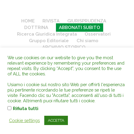
HOME
RIVISTA
GIURISPRUDENZA
DOTTRINA
ABBONATI SUBITO
Ricerca Giuridica Integrata
Osservatori
Gruppo Editoriale
Chi siamo
ARCHIVIO STORICO
We use cookies on our website to give you the most
relevant experience by remembering your preferences and
AMBIENTEDIRITTO.it
- Rivista Giuridica Telematica di Diritto
repeat visits. By clicking “Accept”, you consent to the use
Pubblico - Electronic Review Law Public - Pubblicazione quotidiana
of ALL the cookies.
in formato elettronico - ISSN 1974-9562 -
Copyright
AD
-
AMBIENTEDIRITTO - EDITORE
- (Prefisso Editore ISBN 978-88-3360)
Usiamo i cookie sul nostro sito Web per offrirti l'esperienza
più pertinente ricordando le tue preferenze se ripeti le
- Direttore Responsabile, Proprietario ed Editore: Fulvio Conti Guglia
visite. Facendo clic su "Accetta", acconsenti all'uso di tutti i
- C.F.: CNTFLV64H26L308W -
P.IVA 02601280833 - Cod. Un.
cookie. Altrimenti puoi rifiutare tutti i cookie.
66OZKW1 -
Via Filangeri, 19 - 98078 Tortorici ME -
(C.C. REA):
.
Rifiuta tutti
182841
- Tel +39-376.2482 zero sette quattro - Fax digitale +39
1782724258 - Mob. +39 3383702 zero cinque otto -
Cookie settings
ACCETTA
info
(at)
ambientediritto.it - Pubblicata in Tortorici dal 2000 - Testata
Registrata presso il Tribunale di Patti -
Reg. n. 197 del 19/07/2006