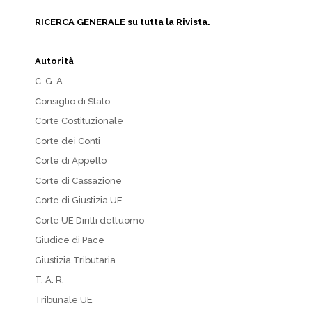
RICERCA GENERALE su tutta la Rivista.
Autorità
C. G. A.
Consiglio di Stato
Corte Costituzionale
Corte dei Conti
Corte di Appello
Corte di Cassazione
Corte di Giustizia UE
Corte UE Diritti dell’uomo
Giudice di Pace
Giustizia Tributaria
T. A. R.
Tribunale UE