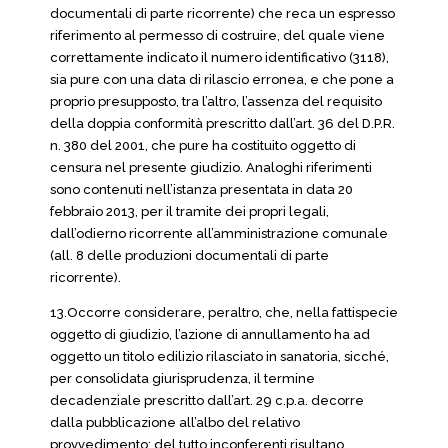
documentali di parte ricorrente) che reca un espresso
riferimento al permesso di costruire, del quale viene
correttamente indicato il numero identificativo (3118),
sia pure con una data di rilascio erronea, e che pone a
proprio presupposto, tra l’altro, l’assenza del requisito
della doppia conformità prescritto dall’art. 36 del D.P.R.
n. 380 del 2001, che pure ha costituito oggetto di
censura nel presente giudizio. Analoghi riferimenti
sono contenuti nell’istanza presentata in data 20
febbraio 2013, per il tramite dei propri legali,
dall’odierno ricorrente all’amministrazione comunale
(all. 8 delle produzioni documentali di parte
ricorrente).
13.Occorre considerare, peraltro, che, nella fattispecie
oggetto di giudizio, l’azione di annullamento ha ad
oggetto un titolo edilizio rilasciato in sanatoria, sicché,
per consolidata giurisprudenza, il termine
decadenziale prescritto dall’art. 29 c.p.a. decorre
dalla pubblicazione all’albo del relativo
provvedimento; del tutto inconferenti risultano,