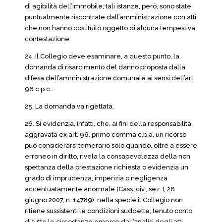
di agibilità dell’immobile; tali istanze, però, sono state
puntualmente riscontrate dall’amministrazione con atti
che non hanno costituito oggetto di alcuna tempestiva
contestazione.
24. Il Collegio deve esaminare, a questo punto, la
domanda di risarcimento del danno proposta dalla
difesa dell’amministrazione comunale ai sensi dell’art.
96 c.p.c..
25. La domanda va rigettata.
26. Si evidenzia, infatti, che, ai fini della responsabilità
aggravata ex art. 96, primo comma c.p.a. un ricorso
può considerarsi temerario solo quando, oltre a essere
erroneo in diritto, rivela la consapevolezza della non
spettanza della prestazione richiesta o evidenzia un
grado di imprudenza, imperizia o negligenza
accentuatamente anormale (Cass. civ., sez. I, 26
giugno 2007, n. 14789): nella specie il Collegio non
ritiene sussistenti le condizioni suddette, tenuto conto
di tutte le circostanze emerse dall’analisi degli atti