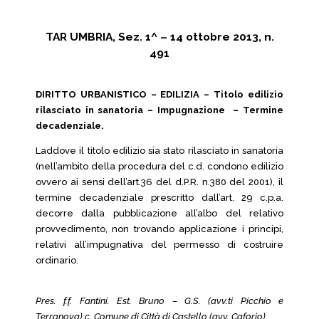
TAR UMBRIA, Sez. 1^ – 14 ottobre 2013, n.
491
DIRITTO URBANISTICO – EDILIZIA – Titolo edilizio
rilasciato in sanatoria – Impugnazione – Termine
decadenziale.
Laddove il titolo edilizio sia stato rilasciato in sanatoria
(nell’ambito della procedura del c.d. condono edilizio
ovvero ai sensi dell’art.36 del d.P.R. n.380 del 2001), il
termine decadenziale prescritto dall’art. 29 c.p.a.
decorre dalla pubblicazione all’albo del relativo
provvedimento, non trovando applicazione i principi,
relativi all’impugnativa del permesso di costruire
ordinario.
Pres. f.f. Fantini. Est. Bruno – G.S. (avv.ti Picchio e
Terranova) c. Comune di Città di Castello (avv. Caforio)