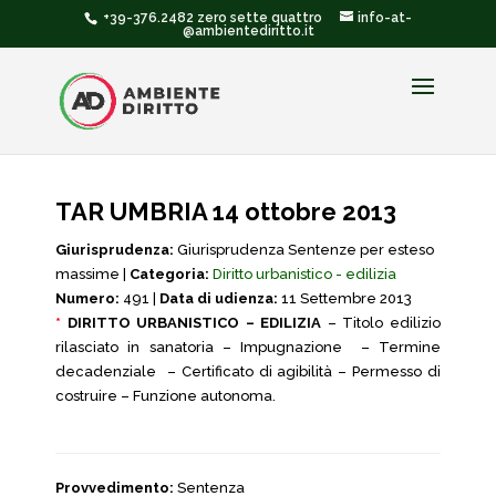
+39-376.2482 zero sette quattro
info-at-
@ambientediritto.it
TAR UMBRIA 14 ottobre 2013
Giurisprudenza:
Giurisprudenza Sentenze per esteso
massime |
Categoria:
Diritto urbanistico - edilizia
Numero:
491 |
Data di udienza:
11 Settembre 2013
*
DIRITTO URBANISTICO – EDILIZIA
– Titolo edilizio
rilasciato in sanatoria – Impugnazione – Termine
decadenziale – Certificato di agibilità – Permesso di
costruire – Funzione autonoma.
Provvedimento:
Sentenza