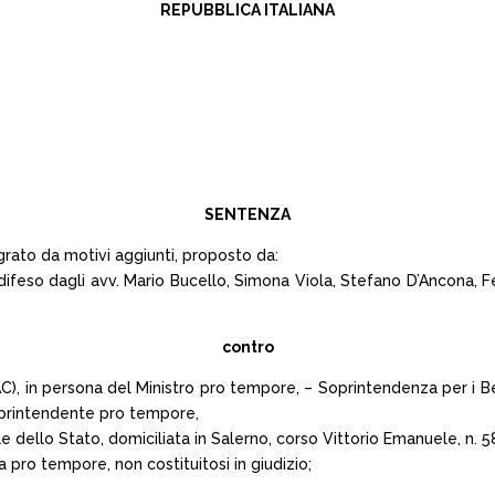
REPUBBLICA ITALIANA
SENTENZA
grato da motivi aggiunti, proposto da:
feso dagli avv. Mario Bucello, Simona Viola, Stefano D’Ancona, Fel
contro
MIBAC), in persona del Ministro pro tempore, – Soprintendenza per i B
Soprintendente pro tempore,
e dello Stato, domiciliata in Salerno, corso Vittorio Emanuele, n. 5
pro tempore, non costituitosi in giudizio;