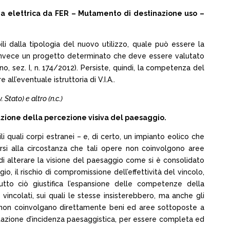
a elettrica da FER – Mutamento di destinazione uso –
ili dalla tipologia del nuovo utilizzo, quale può essere la
rre invece un progetto determinato che deve essere valutato
o, sez. I, n. 174/2012). Persiste, quindi, la competenza del
l’eventuale istruttoria di V.I.A..
. Stato) e altro (n.c.)
zione della percezione visiva del paesaggio.
quali corpi estranei – e, di certo, un impianto eolico che
arsi alla circostanza che tali opere non coinvolgono aree
 di alterare la visione del paesaggio come si è consolidato
o, il rischio di compromissione dell’effettività del vincolo,
tto ciò giustifica l’espansione delle competenze della
ncolati, sui quali le stesse insisterebbero, ma anche gli
e non coinvolgano direttamente beni ed aree sottoposte a
valutazione d’incidenza paesaggistica, per essere completa ed