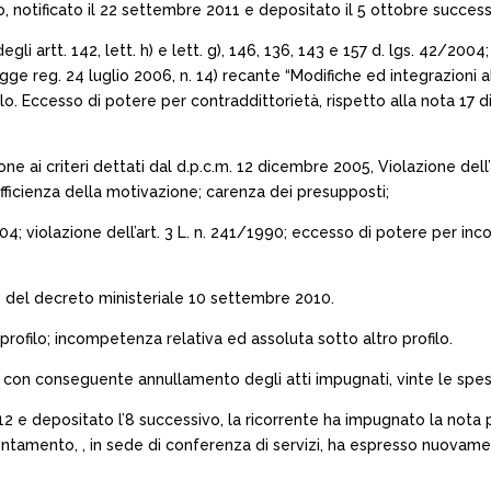
, notificato il 22 settembre 2011 e depositato il 5 ottobre success
i artt. 142, lett. h) e lett. g), 146, 136, 143 e 157 d. lgs. 42/2004;
ge reg. 24 luglio 2006, n. 14) recante “Modifiche ed integrazioni 
lo. Eccesso di potere per contraddittorietà, rispetto alla nota 17
one ai criteri dettati dal d.p.c.m. 12 dicembre 2005, Violazione dell’
fficienza della motivazione; carenza dei presupposti;
2004; violazione dell’art. 3 L. n. 241/1990; eccesso di potere per in
. 18 del decreto ministeriale 10 settembre 2010.
profilo; incompetenza relativa ed assoluta sotto altro profilo.
o, con conseguente annullamento degli atti impugnati, vinte le spes
012 e depositato l’8 successivo, la ricorrente ha impugnato la nota 
tamento, , in sede di conferenza di servizi, ha espresso nuovament