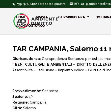
+39-376.2482 zero sette quattro
info-at-@ambientediritto
HOME
RIVISTA
GIURISPRUDENZA
DOTTRIN
ARCHIVIO STORICO
TAR CAMPANIA, Salerno 11
Giurisprudenza:
Giurisprudenza Sentenze per esteso ma
*
BENI CULTURALI E AMBIENTALI – DIRITTO DELL’ENE
Assentibilità – Esclusione – Impianto eolico – Giudizio di 
Provvedimento:
Sentenza
Sezione:
1^
Regione:
Campania
Città:
Salerno