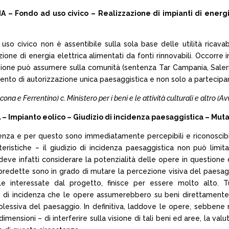
– Fondo ad uso civico – Realizzazione di impianti di energi
uso civico non è assentibile sulla sola base delle utilità ricavab
oduzione di energia elettrica alimentati da fonti rinnovabili. Occo
zazione può assumere sulla comunità (sentenza Tar Campania, Salern
o di autorizzazione unica paesaggistica e non solo a partecipare al
Ancona e Ferrentino) c. Ministero per i beni e le attività culturali e altro (Avv
Impianto eolico – Giudizio di incidenza paesaggistica – Muta
nza e per questo sono immediatamente percepibili e riconoscibili 
eristiche – il giudizio di incidenza paesaggistica non può limit
deve infatti considerare la potenzialità delle opere in questione
 predette sono in grado di mutare la percezione visiva del paesaggi
 interessate dal progetto, finisce per essere molto alto. Tu
 di incidenza che le opere assumerebbero su beni direttamente vi
mplessiva del paesaggio. In definitiva, laddove le opere, sebben
e dimensioni – di interferire sulla visione di tali beni ed aree, la 