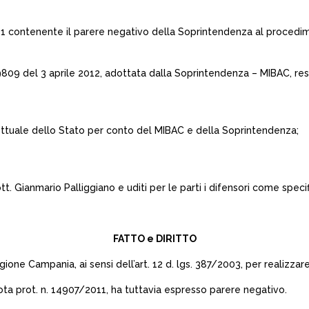
07/11 contenente il parere negativo della Soprintendenza al proced
. 9809 del 3 aprile 2012, adottata dalla Soprintendenza – MIBAC, res
strettuale dello Stato per conto del MIBAC e della Soprintendenza;
tt. Gianmario Palliggiano e uditi per le parti i difensori come speci
FATTO e DIRITTO
gione Campania, ai sensi dell’art. 12 d. lgs. 387/2003, per realizza
ota prot. n. 14907/2011, ha tuttavia espresso parere negativo.