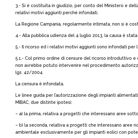
3.- Si è costituita in giudizio, per conto del Ministero e de
relativi motivi aggiunti perché infondati.
La Regione Campania, regolarmente intimata, non si è costit
4.- Alla pubblica udienza del 4 luglio 2013, la causa è stata 
5.- Il ricorso ed i relativi motivi aggiunti sono infondati pe
5.1.- Col primo ordine di censure del ricorso introduttivo e
non avrebbe potuto intervenire nel procedimento autorizzativo
lgs. 42/2004.
La censura è infondata.
Le linee guida per l’autorizzazione degli impianti alimentati
MIBAC, due distinte ipotesi:
– a) la prima, relativa a progetti che interessano aree sot
– b) la seconda, relativa a progetti che interessano aree no
ambientale esclusivamente per gli impianti eolici con pot