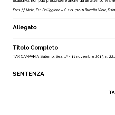
esaustiva, non può prescindere anche da un attento esame
Pres. f.f. Mele, Est. Palliggiano – C. s.r.l. (avv.ti Bucello, Viola, D’
Allegato
Titolo Completo
TAR CAMPANIA, Salerno, Sez. 1^ - 11 novembre 2013, n. 22
SENTENZA
TA