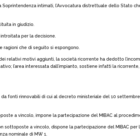
lla Soprintendenza intimati, l’Avvocatura distrettuale dello Stato c
uita in giudizio.
introitata per la decisione.
r le ragioni che di seguito si espongono.
 dei relativi motivi aggiunti, la società ricorrente ha dedotto l’i
; l’area interessata dall’impianto, sostiene infatti la ricorrente, no
 da fonti rinnovabili di cui al decreto ministeriale del 10 settembre
toposte a vincolo, impone la partecipazione del MIBAC al procedime
n sottoposte a vincolo, dispone la partecipazione del MIBAC per la 
enza nominale di MW 1.