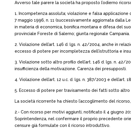
Avverso tale parere la società ha proposto l’odierno ricorso
1. Incompetenza assoluta; violazione e falsa applicazione degl
7 maggio 1996, n. 11 (successivamente aggiornata dalla Leg
in materia di economica, bonifica montana e difesa del suo
provinciale Foreste di Salerno; giunta regionale Campania.
2. Violazione dell’art. 146 d. lgs. n. 42/2004, anche in relazi
eccesso di potere per incompletezza dell’istruttoria e insu
3. Violazione sotto altro profilo dell’art. 146 d. lgs. n. 42/
insufficienza della motivazione. Carenza dei presupposti.
4. Violazione dell’art. 12 u.c. d. lgs. n. 387/2003 e dell’art
5. Eccesso di potere per travisamento dei fatti sotto altro 
La società ricorrente ha chiesto l’accoglimento del ricors
2.- Con ricorso per motivi aggiunti, notificato il 4 giugno 2
Soprintendenza, nel confermare il proprio precedente orien
censure già formulate con il ricorso introduttivo.