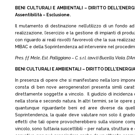
BENI CULTURALI E AMBIENTALI – DIRITTO DELL’ENERGIA 
Assentibilità – Esclusione.
Il mutamento di destinazione nell’utilizzo di un fondo ad 
realizzazione, l’esercizio e la gestione di impianti di pr
con riguardo ai reali risvolti favorevoli che la sua realiz
MIBAC e della Soprintendenza ad intervenire nel procediment
Pres. f.f. Mele, Est. Palliggiano – C. s.r.l. (avv.ti Bucello, Viola, D’
BENI CULTURALI E AMBIENTALI – DIRITTO DELL’ENERGIA – 
In presenza di opere che si manifestano nella loro impone
consta di ben nove aerogeneratori presenta simili caratt
direttamente soggette a vincolo. Il giudizio di incidenza 
nella storia e secondo natura. In altri termini, se le opere
quantunque riguardante beni ed aree diverse da quelle
Soprintendenza, la quale deve valutare non solo il grado
effetti che tali opere provocherebbero sulla visione co
vincolo, sono tuttavia suscettibili – per natura, struttura 