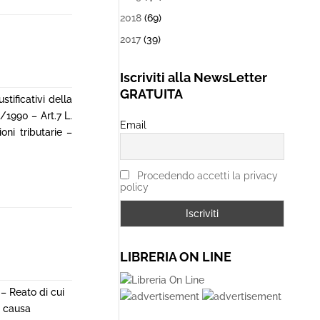
2018
(69)
2017
(39)
Iscriviti alla NewsLetter
GRATUITA
stificativi della
1/1990 – Art.7 L.
Email
oni tributarie –
Procedendo accetti la privacy
policy
LIBRERIA ON LINE
– Reato di cui
e causa