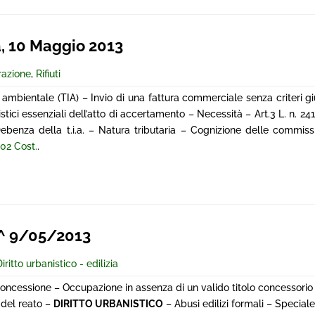
, 10 Maggio 2013
razione
,
Rifiuti
e ambientale (TIA) – Invio di una fattura commerciale senza criteri giu
stici essenziali dell’atto di accertamento – Necessità – Art.3 L. n. 24
benza della t.i.a. – Natura tributaria – Cognizione delle commissi
102 Cost.
.
^ 9/05/2013
iritto urbanistico - edilizia
cessione – Occupazione in assenza di un valido titolo concessorio 
 del reato –
DIRITTO URBANISTICO
– Abusi edilizi formali – Special