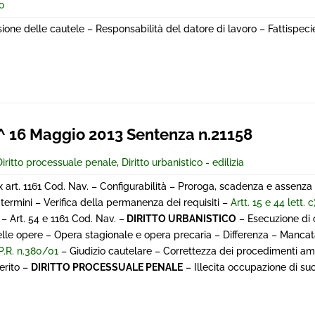
o
ne delle cautele – Responsabilità del datore di lavoro – Fattispecie: 
16 Maggio 2013 Sentenza n.21158
Diritto processuale penale
,
Diritto urbanistico - edilizia
rt. 1161 Cod. Nav. – Configurabilità – Proroga, scadenza e assenza
ermini – Verifica della permanenza dei requisiti –
Artt. 15 e 44 lett. c
– Art. 54 e 1161 Cod. Nav. –
DIRITTO URBANISTICO
– Esecuzione di 
elle opere – Opera stagionale e opera precaria – Differenza – Manca
.P.R. n.380/01
– Giudizio cautelare – Correttezza dei procedimenti amm
erito –
DIRITTO PROCESSUALE PENALE
– Illecita occupazione di su