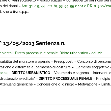
iale di vani sottotetto – Abuso edilizio – Conseguenze dannose per il
o dei danni –
Artt. 31, c.9, 44, lett. b), 93, 94, 95 e 101 d.P.R. n. 380/20
. 539 e 651 c.p.p..
 13/05/2013 Sentenza n.
mbientali
,
Diritto processuale penale
,
Diritto urbanistico - edilizia
sabilità del muratore o operaio – Presupposti – Concorso di persona 
zazione e difformità al permesso di costruire – Elemento soggettivo
/2004
–
DIRITTO URBANISTICO
– Volumetria e sagoma – Interventi d
trutturazione edilizia” –
DIRITTO PROCESSUALE PENALE
– Principio
 Attenuanti generiche – Concessione o diniego – Motivazione – Limiti.