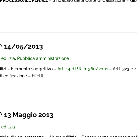
 PROCESSUALE PENALE
– Sindacato della Corte di Cassazione – Giu
^ 14/05/2013
 edilizia
,
Pubblica amministrazione
dilizi – Elemento soggettivo –
Art. 44 d.P.R. n. 380/2001
– Artt. 323 e 
edificazione – Effetti.
 13 Maggio 2013
 edilizia