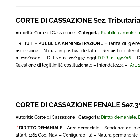
CORTE DI CASSAZIONE Sez. Tributaria
Autorità:
Corte di Cassazione |
Categoria:
Pubblica amminist
*
RIFIUTI – PUBBLICA AMMINISTRAZIONE
– Tariffa di igien
riscossione – Natura impositiva dell’atto – Requisiti contenuti
n. 212/2000 – D. L.vo n. 22/1997 oggi
D.P.R. n. 152/06
– De
Questione di legittimità costituzionale – Infondatezza –
Art. 
CORTE DI CASSAZIONE PENALE Sez.3
Autorità:
Corte di Cassazione |
Categoria:
Diritto demaniale
,
D
*
DIRITTO DEMANIALE
– Area demaniale – Scadenza della con
all’art. 1161 Cod. Nav. – Configurabilità – Natura permanente