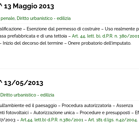
 13 Maggio 2013
e penale
,
Diritto urbanistico - edilizia
ualificazione – Esenzione dal permesso di costruire – Uso realmente p
asa prefabbricata e di una tettoia –
Art. 44, lett. b), d.P.R. n. 380/200
– Inizio del decorso del termine – Onere probatorio dell’imputato.
^ 13/05/2013
,
Diritto urbanistico - edilizia
sull’ambiente ed il paesaggio – Procedura autorizzatoria – Assenza
ti fotovoltaici – Autorizzazione unica – Procedure e presupposti – Eff
387/2003 –
Art.44, lett.b) d.P.R. n.380/2001
–
Art. 181 d.lgs. n.42/2004
.