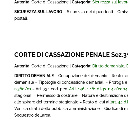
Autorità:
Corte di Cassazione |
Categoria:
Sicurezza sul lavor
SICUREZZA SUL LAVORO
– Sicurezza dei dipendenti – Omissio
postali.
CORTE DI CASSAZIONE PENALE Sez.3^ 
Autorità:
Corte di Cassazione |
Categoria:
Diritto demaniale
,
DIRITTO DEMANIALE
– Occupazione del demanio – Reato ex a
demaniale – Tipologie di concessione demaniali – Proroga e t
n.380/01
– Art. 734 cod. pen.
Artt. 146 e 181 d.lgs. n.42/2004
stagionali – Permesso di costruire – Natura e destinazione d
allo spirare del termine stagionale – Reato di cui all’
art. 44 d
Verifica di atti della pubblica amministrazione – Giudice di m
Sequestro dell’area.