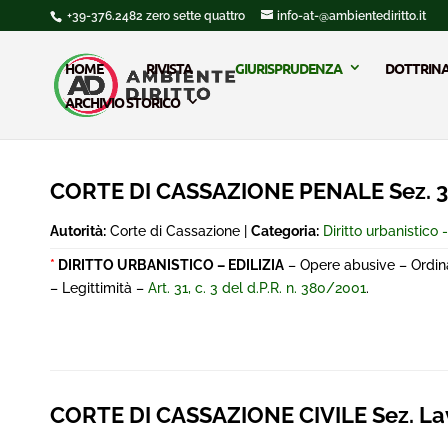
+39-376.2482 zero sette quattro
info-at-@ambientediritto.it
HOME
RIVISTA
GIURISPRUDENZA
DOTTRIN
ARCHIVIO STORICO
CORTE DI CASSAZIONE PENALE Sez. 3^
Autorità:
Corte di Cassazione |
Categoria:
Diritto urbanistico -
*
DIRITTO URBANISTICO – EDILIZIA
– Opere abusive – Ordina
– Legittimità –
Art. 31, c. 3 del d.P.R. n. 380/2001
.
CORTE DI CASSAZIONE CIVILE Sez. La