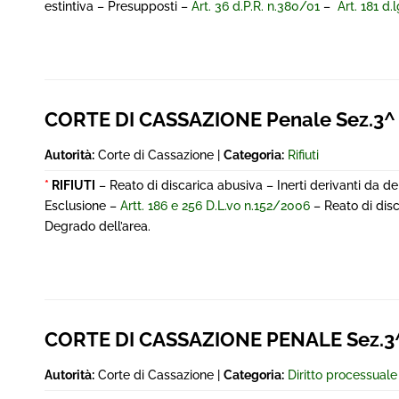
estintiva – Presupposti –
Art. 36 d.P.R. n.380/01
–
Art. 181 d.
CORTE DI CASSAZIONE Penale Sez.3^
Autorità:
Corte di Cassazione |
Categoria:
Rifiuti
*
RIFIUTI
– Reato di discarica abusiva – Inerti derivanti da dem
Esclusione –
Artt. 186 e 256 D.L.vo n.152/2006
– Reato di disc
Degrado dell’area.
CORTE DI CASSAZIONE PENALE Sez.3^
Autorità:
Corte di Cassazione |
Categoria:
Diritto processual