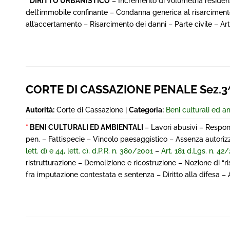
*
DIRITTO URBANISTICO
– Incremento di volumetria residenz
dell’immobile confinante – Condanna generica al risarciment
all’accertamento – Risarcimento dei danni – Parte civile – Artt
CORTE DI CASSAZIONE PENALE Sez.3^
Autorità:
Corte di Cassazione |
Categoria:
Beni culturali ed a
*
BENI CULTURALI ED AMBIENTALI
– Lavori abusivi – Respon
pen. – Fattispecie – Vincolo paesaggistico – Assenza autoriz
lett. d) e 44, lett. c), d.P.R. n. 380/2001
–
Art. 181 d.Lgs. n. 42
ristrutturazione – Demolizione e ricostruzione – Nozione di “ris
fra imputazione contestata e sentenza – Diritto alla difesa –