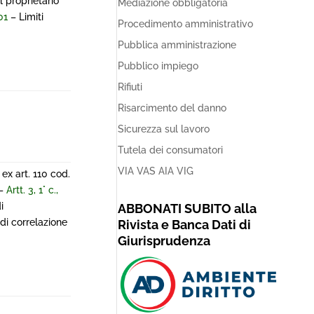
 proprietario
Mediazione obbligatoria
01
– Limiti
Procedimento amministrativo
Pubblica amministrazione
Pubblico impiego
Rifiuti
Risarcimento del danno
Sicurezza sul lavoro
Tutela dei consumatori
VIA VAS AIA VIG
ex art. 110 cod.
 –
Artt. 3, 1° c.,
i
ABBONATI SUBITO alla
 di correlazione
Rivista e Banca Dati di
Giurisprudenza