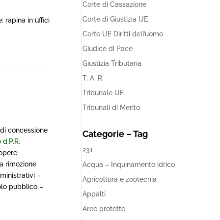
Corte di Cassazione
Corte di Giustizia UE
rapina in uffici
Corte UE Diritti dell’uomo
Giudice di Pace
Giustizia Tributaria
T. A. R.
Tribunale UE
Tribunali di Merito
 di concessione
Categorie – Tag
) d.P.R.
231
opere
ta rimozione
Acqua – Inquinamento idrico
inistrativi –
Agricoltura e zootecnia
olo pubblico –
Appalti
Aree protette