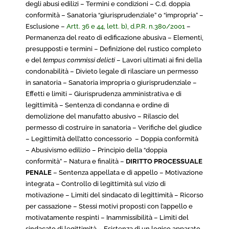
degli abusi edilizi – Termini e condizioni – C.d. doppia
conformità – Sanatoria “giurisprudenziale” o “impropria” –
Esclusione –
Artt. 36 e 44, lett. b), d.P.R. n.380/2001
–
Permanenza del reato di edificazione abusiva – Elementi,
presupposti e termini – Definizione del rustico completo
e del
tempus commissi delicti
– Lavori ultimati ai fini della
condonabilità – Divieto legale di rilasciare un permesso
in sanatoria – Sanatoria impropria o giurisprudenziale –
Effetti e limiti – Giurisprudenza amministrativa e di
legittimità – Sentenza di condanna e ordine di
demolizione del manufatto abusivo – Rilascio del
permesso di costruire in sanatoria – Verifiche del giudice
– Legittimità dell’atto concessorio – Doppia conformità
– Abusivismo edilizio – Principio della “doppia
conformità” – Natura e finalità –
DIRITTO PROCESSUALE
PENALE
– Sentenza appellata e di appello – Motivazione
integrata – Controllo di legittimità sul vizio di
motivazione – Limiti del sindacato di legittimità – Ricorso
per cassazione – Stessi motivi proposti con l’appello e
motivatamente respinti – Inammissibilità – Limiti del
sindacato di legittimità – Esistenza di un logico apparato