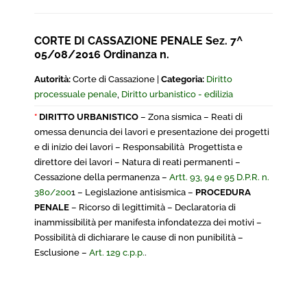
CORTE DI CASSAZIONE PENALE Sez. 7^
05/08/2016 Ordinanza n.
Autorità:
Corte di Cassazione |
Categoria:
Diritto
processuale penale
,
Diritto urbanistico - edilizia
*
DIRITTO URBANISTICO
– Zona sismica – Reati di
omessa denuncia dei lavori e presentazione dei progetti
e di inizio dei lavori – Responsabilità Progettista e
direttore dei lavori – Natura di reati permanenti –
Cessazione della permanenza –
Artt. 93, 94 e 95 D.P.R. n.
380/200
1 – Legislazione antisismica –
PROCEDURA
PENALE
– Ricorso di legittimità – Declaratoria di
inammissibilità per manifesta infondatezza dei motivi –
Possibilità di dichiarare le cause di non punibilità –
Esclusione –
Art. 129 c.p.p.
.