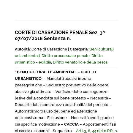
CORTE DI CASSAZIONE PENALE Sez. 3^
07/07/2016 Sentenza n.
Autorità:
Corte di Cassazione |
Categoria:
Beni culturali
ed ambientali
,
Diritto processuale penale
,
Diritto
urbanistico - edilizia
,
Diritto venatorio e della pesca
*
BENI CULTURALI E AMBIENTALI – DIRITTO
URBANISTICO
– Manufatti abusivi in zone
paesaggistiche – Sequestro preventivo delle opere
abusive già ultimate – Verifiche delle conseguenze
lesive della condotta sul bene protetto – Necessità –
Requisiti della concretezza ed attualità del pericolo –
Automatismo tra uso del bene ed alterazione
dell’ecosistema – Esclusione – Necessità che il giudice
dia specifica motivazione –
CACCIA
– Appostamenti fissi
di caccia e capanni – Sequestro –
Artt.3, 6, 44 del d.P.R. n.