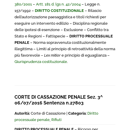
380/2001
–
Artt. 181 d. lgs n. 42/2004
– Legge n.
157/1992 –
DIRITTO COSTITUZIONALE
– Rilascio
dell’autorizzazione paesaggistica e titoli richiesti per
eseguire un intervento edilizio – Disciplina regionale
delle ipotesi di esenzione – Esclusione – Conflitto tra
Stato e Regioni – Fattispecie –
DIRITTO PROCESSUALE
PENALE
– Norma sopravvenuta costituzionalmente
illegittima – Limiti al principio di retroattività della norma
più favorevole –
Lex mitior
e principio di eguaglianza –
Giurisprudenza costituzionale
.
CORTE DI CASSAZIONE PENALE Sez. 3^
06/07/2016 Sentenza n.27803
Autorità:
Corte di Cassazione |
Categoria:
Diritto
processuale penale
,
Rifiuti
DIRITTO PROCESSUALE PENALE
– Ricorso per