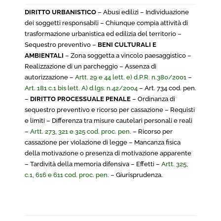
DIRITTO URBANISTICO
– Abusi edilizi – Individuazione
dei soggetti responsabili – Chiunque compia attività di
trasformazione urbanistica ed edilizia del territorio –
Sequestro preventivo –
BENI CULTURALI E
AMBIENTALI
– Zona soggetta a vincolo paesaggistico –
Realizzazione di un parcheggio – Assenza di
autorizzazione –
Artt. 29 e 44 lett. e) d.P.R. n.380/2001
–
Art. 181 c.1 bis lett. A) d.lgs. n.42/2004
– Art. 734 cod. pen.
–
DIRITTO PROCESSUALE PENALE
– Ordinanza di
sequestro preventivo e ricorso per cassazione – Requisti
e limiti – Differenza tra misure cautelari personali e reali
–
Artt. 273, 321 e 325 cod. proc. pen.
– Ricorso per
cassazione per violazione di legge – Mancanza fisica
della motivazione o presenza di motivazione apparente
– Tardività della memoria difensiva – Effetti –
Artt. 325,
c.1, 616 e 611 cod. proc. pen.
– Giurisprudenza.