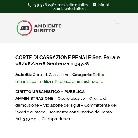
+39-376.2482 zero sette quattro
info-at-
@ambientediritto.it
CORTE DI CASSAZIONE PENALE Sez. Feriale
08/08/2016 Sentenza n.34728
Autorità:
Corte di Cassazione |
Categoria:
Diritto
urbanistico - edilizia
,
Pubblica amministrazione
DIRITTO URBANISTICO – PUBBLICA
AMMINISTRAZIONE
– Opere abusive – Ordine di
demolizione – Violazione dei sigilli – Committente dei
lavori e custode – Momento consumativo del reato –
Art. 349 c.p. – Giurisprudenza.