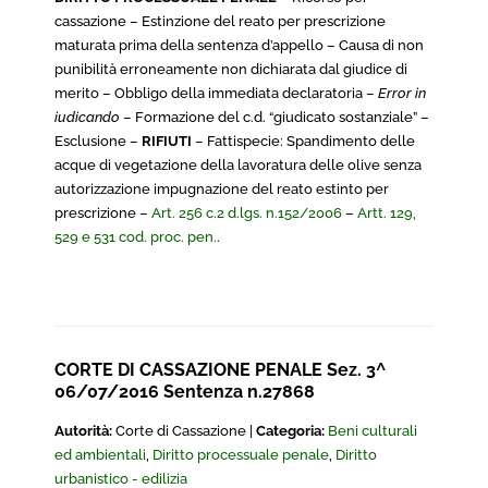
cassazione – Estinzione del reato per prescrizione
maturata prima della sentenza d’appello – Causa di non
punibilità erroneamente non dichiarata dal giudice di
merito – Obbligo della immediata declaratoria –
Error in
iudicand
o
– Formazione del c.d. “giudicato sostanziale” –
Esclusione –
RIFIUTI
– Fattispecie: Spandimento delle
acque di vegetazione della lavoratura delle olive senza
autorizzazione impugnazione del reato estinto per
prescrizione –
Art. 256 c.2 d.lgs. n.152/2006
–
Artt. 129,
529 e 531 cod. proc. pen.
.
CORTE DI CASSAZIONE PENALE Sez. 3^
06/07/2016 Sentenza n.27868
Autorità:
Corte di Cassazione |
Categoria:
Beni culturali
ed ambientali
,
Diritto processuale penale
,
Diritto
urbanistico - edilizia