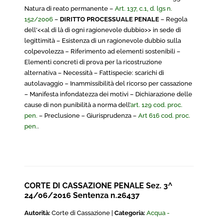
Natura di reato permanente –
Art. 137, c.1, d. lgs n.
152/2006
–
DIRITTO PROCESSUALE PENALE
– Regola
dell'<<al di là di ogni ragionevole dubbio>> in sede di
legittimità – Esistenza di un ragionevole dubbio sulla
colpevolezza – Riferimento ad elementi sostenibili –
Elementi concreti di prova per la ricostruzione
alternativa – Necessità – Fattispecie: scarichi di
autolavaggio – Inammissibilità del ricorso per cassazione
– Manifesta infondatezza dei motivi – Dichiarazione delle
cause di non punibilità a norma dell’
art. 129 cod. proc.
pen.
– Preclusione – Giurisprudenza –
Art 616 cod. proc.
pen.
.
CORTE DI CASSAZIONE PENALE Sez. 3^
24/06/2016 Sentenza n.26437
Autorità:
Corte di Cassazione |
Categoria:
Acqua -