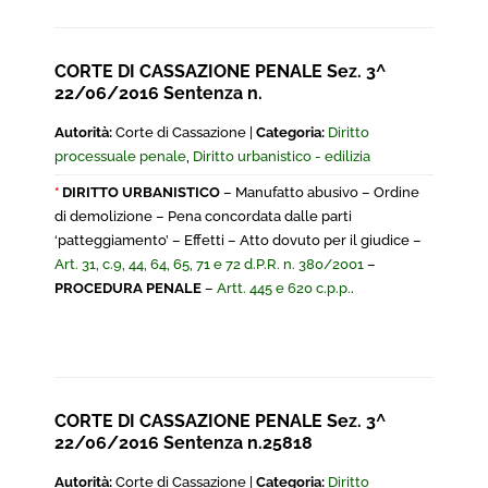
CORTE DI CASSAZIONE PENALE Sez. 3^
22/06/2016 Sentenza n.
Autorità:
Corte di Cassazione |
Categoria:
Diritto
processuale penale
,
Diritto urbanistico - edilizia
*
DIRITTO URBANISTICO
– Manufatto abusivo – Ordine
di demolizione – Pena concordata dalle parti
‘patteggiamento’ – Effetti – Atto dovuto per il giudice –
Art. 31, c.9, 44, 64, 65, 71 e 72 d.P.R. n. 380/2001
–
PROCEDURA PENALE
–
Artt. 445 e 620 c.p.p.
.
CORTE DI CASSAZIONE PENALE Sez. 3^
22/06/2016 Sentenza n.25818
Autorità:
Corte di Cassazione |
Categoria:
Diritto