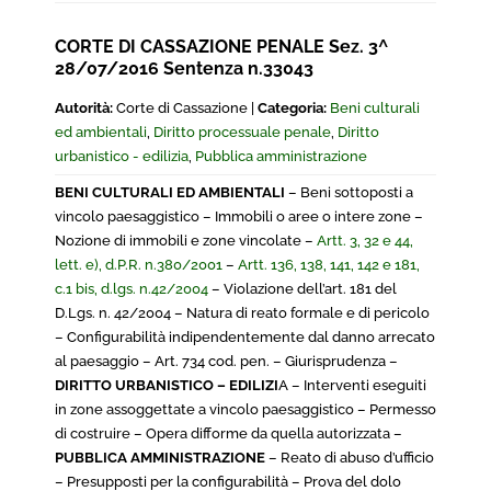
CORTE DI CASSAZIONE PENALE Sez. 3^
28/07/2016 Sentenza n.33043
Autorità:
Corte di Cassazione |
Categoria:
Beni culturali
ed ambientali
,
Diritto processuale penale
,
Diritto
urbanistico - edilizia
,
Pubblica amministrazione
BENI CULTURALI ED AMBIENTALI
– Beni sottoposti a
vincolo paesaggistico – Immobili o aree o intere zone –
Nozione di immobili e zone vincolate –
Artt. 3, 32 e 44,
lett. e), d.P.R. n.380/2001
–
Artt. 136, 138, 141, 142 e 181,
c.1 bis, d.lgs. n.42/2004
– Violazione dell’art. 181 del
D.Lgs. n. 42/2004 – Natura di reato formale e di pericolo
– Configurabilità indipendentemente dal danno arrecato
al paesaggio – Art. 734 cod. pen. – Giurisprudenza –
DIRITTO URBANISTICO – EDILIZI
A – Interventi eseguiti
in zone assoggettate a vincolo paesaggistico – Permesso
di costruire – Opera difforme da quella autorizzata –
PUBBLICA AMMINISTRAZIONE
– Reato di abuso d’ufficio
– Presupposti per la configurabilità – Prova del dolo