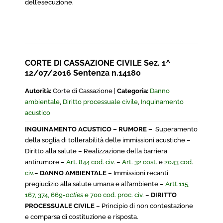
dell’esecuzione.
CORTE DI CASSAZIONE CIVILE Sez. 1^
12/07/2016 Sentenza n.14180
Autorità:
Corte di Cassazione |
Categoria:
Danno
ambientale
,
Diritto processuale civile
,
Inquinamento
acustico
INQUINAMENTO ACUSTICO – RUMORE –
Superamento
della soglia di tollerabilità delle immissioni acustiche –
Diritto alla salute – Realizzazione della barriera
antirumore –
Art. 844 cod. civ
. –
Art. 32 cost.
e
2043 cod.
civ.
–
DANNO AMBIENTALE
– Immissioni recanti
pregiudizio alla salute umana e all’ambiente –
Artt.115,
167, 374, 669-
octies
e 700 cod. proc. civ.
–
DIRITTO
PROCESSUALE CIVILE
– Principio di non contestazione
e comparsa di costituzione e risposta.