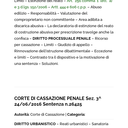
Limiti – Estinzione del reato –
Art. 256 comma 1 lett. a)
e 3 d.lgs. 152/2006
–
Artt. 444 e 606 c.p.p.
– Abuso
edilizio – Responsabilità – Valutazione del
comproprietario non committente – Area adibita a
discarica abusiva – La declaratoria di estinzione del reato
di costruzione abusiva per prescrizione travolge anche la
confisca –
DIRITTO PROCESSUALE PENALE
– Ricorso
per cassazione – Limiti – Giudizio di appello –
Rinnovazione dell’istruzione dibattimentale – Eccezione
e limiti – Contrasto tra il dispositivo e la motivazione di
una sentenza – Soluzioni.
CORTE DI CASSAZIONE PENALE Sez. 3^
24/06/2016 Sentenza n.26425
Autorità:
Corte di Cassazione |
Categoria:
DIRITTO URBANISTICO
– Reati urbanistici – Sanatoria