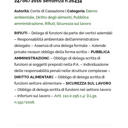
24/06/2016 Sentenza n.26434
Autorità:
Corte di Cassazione |
Categoria:
Danno
ambientale
,
Diritto degli alimenti
,
Pubblica
amministrazione
,
Rifiuti
,
Sicurezza sul lavoro
RIFIUTI
– Delega di funzioni da parte dei vertici aziendali
– Responsabilità ambientale dell’amministratore
delegato – Assenza di una delega formale – Aziende
private nessun obbligo della forma scritta –
PUBBLICA
AMMINISTRAZION
E – Obbligo di delega scritta di
funzioni ai soggetti preposti nella P.A. – Individuazione
delle responsabilità penali nelle strutture complesse –
DIRITTO ALIMENTAR
E – Obbligo di delega scritta di
funzioni settore alimentare –
SICUREZZA SUL LAVORO
–
Obbligo di delega scritta di funzioni nel settore lavoro
–
Infortuni sul lavoro –
Artt. 110 e 256 c.4° D.Lgs.
n.152/2006
.