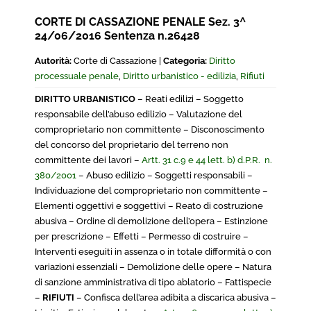
CORTE DI CASSAZIONE PENALE Sez. 3^
24/06/2016 Sentenza n.26428
Autorità:
Corte di Cassazione |
Categoria:
Diritto
processuale penale
,
Diritto urbanistico - edilizia
,
Rifiuti
DIRITTO URBANISTICO
– Reati edilizi – Soggetto
responsabile dell’abuso edilizio – Valutazione del
comproprietario non committente – Disconoscimento
del concorso del proprietario del terreno non
committente dei lavori –
Artt. 31 c.9 e 44 lett. b) d.P.R. n.
380/2001
– Abuso edilizio – Soggetti responsabili –
Individuazione del comproprietario non committente –
Elementi oggettivi e soggettivi – Reato di costruzione
abusiva – Ordine di demolizione dell’opera – Estinzione
per prescrizione – Effetti – Permesso di costruire –
Interventi eseguiti in assenza o in totale difformità o con
variazioni essenziali – Demolizione delle opere – Natura
di sanzione amministrativa di tipo ablatorio – Fattispecie
–
RIFIUTI
– Confisca dell’area adibita a discarica abusiva –