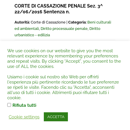
CORTE DI CASSAZIONE PENALE Sez. 3^
22/06/2016 Sentenza n.
Autorità:
Corte di Cassazione |
Categoria:
Beni culturali
ed ambientali
,
Diritto processuale penale
,
Diritto
urbanistico - edilizia
*
DIRITTO URBANISTICO
– Sanatoria edilizia delle opere
We use cookies on our website to give you the most
– Accertamento di conformità – Effetti e limiti –
Art. 36
relevant experience by remembering your preferences
del d.P.R. n. 380/2001
–
BENI CULTURALI E AMBIENTALI
and repeat visits. By clicking “Accept”, you consent to the
– Zona sottoposta a vincolo paesaggistico – Reati
use of ALL the cookies.
paesaggistici – Disciplina differenziata –
Art. 181, comma
Usiamo i cookie sul nostro sito Web per offrirti
1, del d.lgs. n. 42/2004
–
DIRITTO PROCESSUALE
l'esperienza più pertinente ricordando le tue preferenze
PENALE
– Proscioglimento nel merito e causa di
se ripeti le visite. Facendo clic su "Accetta", acconsenti
estinzione del reato – Presupposti –
Art. 129, c.2, cod.
all'uso di tutti i cookie. Altrimenti puoi rifiutare tutti i
proc. pen.
– Cause di non punibilità – Obbligo di
cookie.
immediata declaratoria.
.
Rifiuta tutti
Cookie settings
ACCETTA