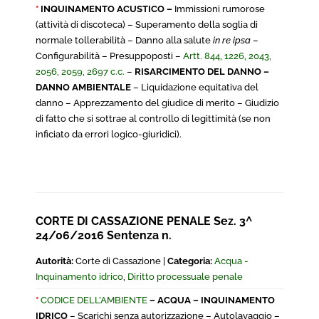
*
INQUINAMENTO ACUSTICO –
Immissioni rumorose
(attività di discoteca) – Superamento della soglia di
normale tollerabilità – Danno alla salute
in re ipsa
–
Configurabilità – Presuppoposti –
Artt. 844, 1226, 2043,
2056, 2059, 2697 c.c.
–
RISARCIMENTO DEL DANNO –
DANNO AMBIENTALE
– Liquidazione equitativa del
danno – Apprezzamento del giudice di merito – Giudizio
di fatto che si sottrae al controllo di legittimità (se non
inficiato da errori logico-giuridici).
CORTE DI CASSAZIONE PENALE Sez. 3^
24/06/2016 Sentenza n.
Autorità:
Corte di Cassazione |
Categoria:
Acqua -
Inquinamento idrico
,
Diritto processuale penale
*
CODICE DELL’AMBIENTE
– ACQUA – INQUINAMENTO
IDRICO
– Scarichi senza autorizzazione – Autolavaggio –