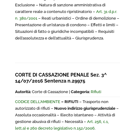
Esclusione – Natura di sanzione amministrativa di
carattere reale a contenuto ripristinatorio –
Art. 31 d.p.r.
n. 380/2001
– Reati urbanistici – Ordine di demolizione –
Presentazione di un’istanza di condono – Effetti e limiti –
Situazioni di fatto o giuridiche incompatibili – Requisiti
dell’assolutezza e dell’attualità – Giurisprudenza.
CORTE DI CASSAZIONE PENALE Sez. 3^
14/07/2016 Sentenza n.29975
Autorità:
Corte di Cassazione |
Categoria:
Rifiuti
CODICE DELL’AMBIENTE
– RIFIUTI
– Trasporto non
autorizzato di rifiuti –
Nuovo indirizzo giurisprudenziale
–
Assoluta occasionalità – Illecito istantaneo – Attività di
gestione abusiva di rifiuti – Necessità –
Art. 256, c.1,
lett.a) e 260 decreto legislativo n.152/2006
.