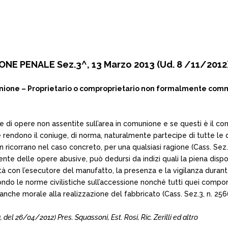
NE PENALE Sez.3^, 13 Marzo 2013 (Ud. 8 /11/2012)
one – Proprietario o comproprietario non formalmente commit
.
ione di opere non assentite sull’area in comunione e se questi è il
 rendono il coniuge, di norma, naturalmente partecipe di tutte le d
non ricorrano nel caso concreto, per una qualsiasi ragione (Cass. Sez
delle opere abusive, può dedursi da indizi quali la piena disponibi
inità con l’esecutore del manufatto, la presenza e la vigilanza duran
econdo le norme civilistiche sull’accessione nonché tutti quei compor
 anche morale alla realizzazione del fabbricato (Cass. Sez.3, n. 2
26/04/2012) Pres. Squassoni, Est. Rosi, Ric. Zerilli ed altro