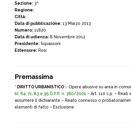
Sezione:
3^
Regione:
Città:
Data di pubblicazione:
13 Marzo 2013
Numero:
11820
Data di udienza:
8 Novembre 2012
Presidente:
Squassoni
Estensore:
Rosi
Premassima
*
DIRITTO URBANISTICO
– Opere abusive su area in comun
b), 64, 71, 83 e 95 D.P.R. n. 380/200
1 – Art. 110 c.p. – Reati
assumere il dichiarante – Reato connesso o probatoriamente 
elementi di fatto – Esclusione.