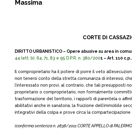
Massima
CORTE DI CASSAZIO
DIRITTO URBANISTICO – Opere abusive su area in comuni
44 lett. b), 64, 71, 83 e 95 D.P.R. n. 380/200
1 – Art. 110 c.p.
Il comproprietario ha il potere di porre il veto all’esecuz
non tenersi conto della stretta comunanza di interessi, che
l’interessato non provi, al contrario, che tali presupposti 
proprietario o comproprietario, non formalmente committente 
trasformazione del territorio, i rapporti di parentela o aff
abilitativi anche in sanatoria, la fruizione dell’immobile s
integrativi della colpa e prove circa la compartecipazione
(conferma sentenza n. 2838/2011 CORTE APPELLO di PALERMO, del 