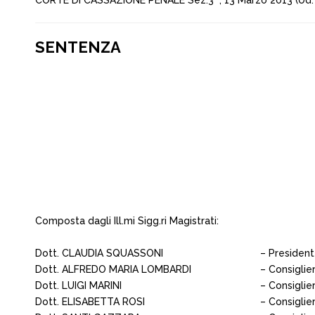
CORTE DI CASSAZIONE PENALE Sez.3^, 13 Marzo 2013 (Ud. 
SENTENZA
Composta dagli Ill.mi Sigg.ri Magistrati:
Dott. CLAUDIA SQUASSONI
– Presiden
Dott. ALFREDO MARIA LOMBARDI
– Consiglie
Dott. LUIGI MARINI
– Consiglie
Dott. ELISABETTA ROSI
– Consiglie