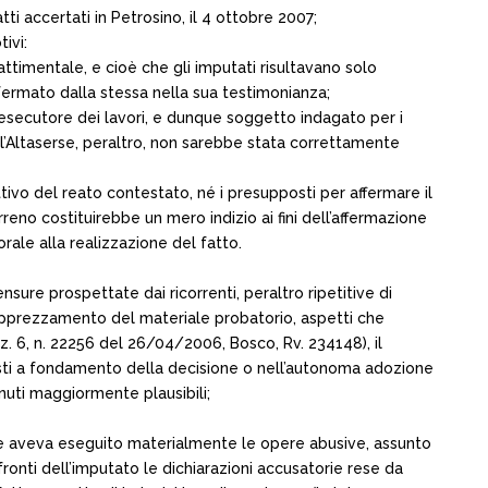
ti accertati in Petrosino, il 4 ottobre 2007;
tivi:
ttimentale, e cioè che gli imputati risultavano solo
fermato dalla stessa nella sua testimonianza;
e esecutore dei lavori, e dunque soggetto indagato per i
ll’Altaserse, peraltro, non sarebbe stata correttamente
ivo del reato contestato, né i presupposti per affermare il
rreno costituirebbe un mero indizio ai fini dell’affermazione
rale alla realizzazione del fatto.
sure prospettate dai ricorrenti, peraltro ripetitive di
ll’apprezzamento del materiale probatorio, aspetti che
z. 6, n. 22256 del 26/04/2006, Bosco, Rv. 234148), il
 posti a fondamento della decisione o nell’autonoma adozione
tenuti maggiormente plausibili;
o che aveva eseguito materialmente le opere abusive, assunto
ronti dell’imputato le dichiarazioni accusatorie rese da