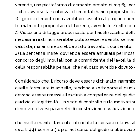
verande, una piattaforma di cemento armato di mq 65, con 10 
– che, avverso la sentenza, gli imputati hanno proposto, tra
1) I giudici di merito non avrebbero assolto al proprio one
formalmente proprietari del terreno, avendo lo Zerillo co
2) Violazione di legge processuale per l’inutilizzabilità d
medesimi reati, non avrebbe potuto essere sentito se non co
valutata, ma anzi ne sarebbe stato travisato il contenuto;
4) La sentenza, infine, dovrebbe essere annullata per inos
concorso degli imputati con la committente dei lavori, la sig
della responsabilità penale, che nel caso avrebbe dovuto es
Considerato che, il ricorso deve essere dichiarato inammissi
quelle formulate in appello, tendono a sottoporre al giudizi
devono essere rimessi all’esclusiva competenza del giudice 
giudizio di legittimità – in sede di controllo sulla motiva
di nuovi e diversi parametri di ricostruzione e valutazione de
che risulta manifestamente infondata la censura relativa al
ex art. 441 comma 3 c.p.p. nel corso del giudizio abbreviat