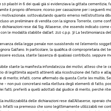
pilastri in 6 dei quali già si evidenziava la gittata cementizia; fat
mite il proprio difensore, ricorso per cassazione per i seguenti mo
re motivazionale, sottovalutando quanto emerso nell’istruttoria diba
ncluso un preliminare di vendita con la signora Torrente, come con
elle dichiarazioni rese dal Sig. Altaserse, che essendo indicato com
n le modalità stabilite dall’art. 210 c.p.p. 3) La testimonianza de
servanza della legge penale non sussistendo né l’elemento soggett
nora Galfano. In particolare, la qualifica di comproprietaria del te
sere esclusa, stante l’assenza di qualsiasi contributo, seppure mo
bile stante la manifesta infondatezza dei motivi, atteso che le cen
o di legittimità aspetti attinenti alla ricostruzione del fatto e a
di merito; infatti, come affermato da questa Corte (ex multiis, Se
zione – non può concretarsi nella rilettura degli elementi di fatto,
i fatti, preferiti a quelli adottati dal giudice di merito, perché ri
la inutilizzabilità delle dichiarazioni rese dall’Altaserse, operai
o. Infatti va premesso che sono legittimamente utilizzabili nei conf