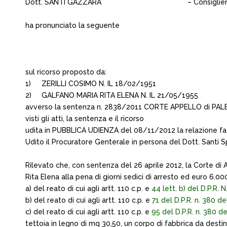
Dott. SANTI GAZZARA
– Consiglie
ha pronunciato la seguente
sul ricorso proposto da:
1)
ZERILLI COSIMO N. IL 18/02/1951
2)
GALFANO MARIA RITA ELENA N. IL 21/05/1955
avverso la sentenza n. 2838/2011 CORTE APPELLO di PA
visti gli atti, la sentenza e il ricorso
udita in PUBBLICA UDIENZA del 08/11/2012 la relazione fa
Udito il Procuratore Genterale in persona del Dott. Santi Sp
Rilevato che, con sentenza del 26 aprile 2012, la Corte di
Rita Elena alla pena di giorni sedici di arresto ed euro 6.
a) del reato di cui agli artt. 110 c.p. e
44 lett. b) del D.P.R. 
b) del reato di cui agli artt. 110 c.p. e
71 del D.P.R. n. 380 de
c) del reato di cui agli artt. 110 c.p. e
95 del D.P.R. n. 380 de
tettoia in legno di mq 30,50, un corpo di fabbrica da desti