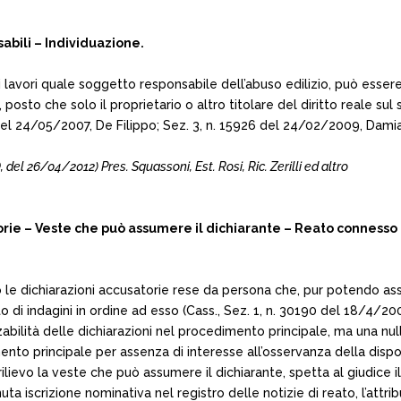
abili – Individuazione.
ei lavori quale soggetto responsabile dell’abuso edilizio, può esse
posto che solo il proprietario o altro titolare del diritto reale sul
del 24/05/2007, De Filippo; Sez. 3, n. 15926 del 24/02/2009, Damia
26/04/2012) Pres. Squassoni, Est. Rosi, Ric. Zerilli ed altro
e – Veste che può assumere il dichiarante – Reato connesso o
to le dichiarazioni accusatorie rese da persona che, pur potendo a
 di indagini in ordine ad esso (Cass., Sez. 1, n. 30190 del 18/4/20
izzabilità delle dichiarazioni nel procedimento principale, ma una nulli
o principale per assenza di interesse all’osservanza della disposi
ilievo la veste che può assumere il dichiarante, spetta al giudice il p
nuta iscrizione nominativa nel registro delle notizie di reato, l’attr