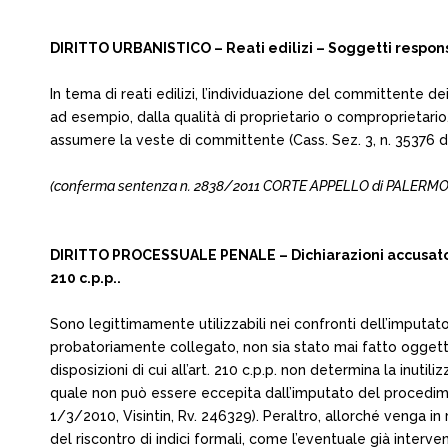
DIRITTO URBANISTICO – Reati edilizi – Soggetti respons
In tema di reati edilizi, l’individuazione del committente d
ad esempio, dalla qualità di proprietario o comproprietario, 
assumere la veste di committente (Cass. Sez. 3, n. 35376 
(conferma sentenza n. 2838/2011 CORTE APPELLO di PALERMO, del 
DIRITTO PROCESSUALE PENALE – Dichiarazioni accusatori
210 c.p.p..
Sono legittimamente utilizzabili nei confronti dell’imputa
probatoriamente collegato, non sia stato mai fatto oggetto
disposizioni di cui all’art. 210 c.p.p. non determina la inutil
quale non può essere eccepita dall’imputato del procediment
1/3/2010, Visintin, Rv. 246329). Peraltro, allorché venga in r
del riscontro di indici formali, come l’eventuale già interve