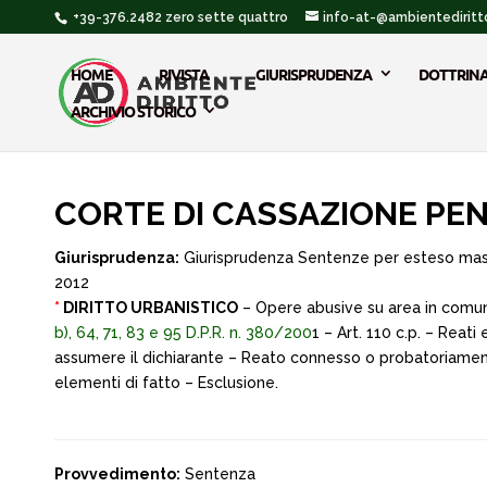
+39-376.2482 zero sette quattro
info-at-@ambientediritto
HOME
RIVISTA
GIURISPRUDENZA
DOTTRIN
ARCHIVIO STORICO
CORTE DI CASSAZIONE PENA
Giurisprudenza:
Giurisprudenza Sentenze per esteso ma
2012
*
DIRITTO URBANISTICO
– Opere abusive su area in comun
b), 64, 71, 83 e 95 D.P.R. n. 380/200
1 – Art. 110 c.p. – Reati
assumere il dichiarante – Reato connesso o probatoriamente 
elementi di fatto – Esclusione.
Provvedimento:
Sentenza