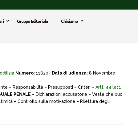
ri
Gruppo Editoriale
Chi siamo
edilizia
Numero:
11820 |
Data di udienza:
8 Novembre
e – Responsabilità – Presupposti – Criteri –
Artt. 44 lett.
SUALE PENALE
– Dichiarazioni accusatorie – Veste che può
timità – Controllo sulla motivazione – Rilettura degli