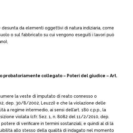
re desunta da elementi oggettivi di natura indiziaria, come
 suolo o sul fabbricato su cui vengono eseguiti i lavori può
no),
 probatoriamente collegato – Poteri del giudice – Art.
ssumere la veste di imputato di reato connesso o
02, dep. 30/8/2002, Leuzzi) e che la violazione delle
tà a regime intermedio, ai sensi dell’art. 180 c.p.p., la
zione violata (cfr. Sez. 1, n. 8082 del 11/2/2010, dep.
otere di verificare in termini sostanziali, e quindi al di là
ibuibilità allo stesso della qualità di indagato nel momento