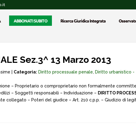
.it
A
ABBONATI SUBITO
Ricerca Giuridica Integrata
Osservato
LE Sez.3^ 13 Marzo 2013
ssime |
Categoria:
Diritto processuale penale
,
Diritto urbanistico - 
ione – Proprietario o comproprietario non formalmente committent
 edilizi – Soggetti responsabili – Individuazione –
DIRITTO PROCES
collegato – Poteri del giudice – Art. 210 c.p.p. – Giudizio di legit