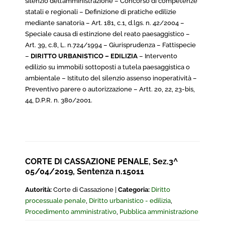
silenzio dell’amministrazione – Concorso di competenze
statali e regionali – Definizione di pratiche edilizie
mediante sanatoria – Art. 181, c.1, d.lgs. n. 42/2004 –
Speciale causa di estinzione del reato paesaggistico –
Art. 39, c.8, L. n.724/1994 – Giurisprudenza – Fattispecie
–
DIRITTO URBANISTICO – EDILIZIA
– Intervento
edilizio su immobili sottoposti a tutela paesaggistica o
ambientale – Istituto del silenzio assenso inoperatività –
Preventivo parere o autorizzazione – Artt. 20, 22, 23-bis,
44, D.P.R. n. 380/2001.
CORTE DI CASSAZIONE PENALE, Sez.3^
05/04/2019, Sentenza n.15011
Autorità:
Corte di Cassazione |
Categoria:
Diritto
processuale penale
,
Diritto urbanistico - edilizia
,
Procedimento amministrativo
,
Pubblica amministrazione