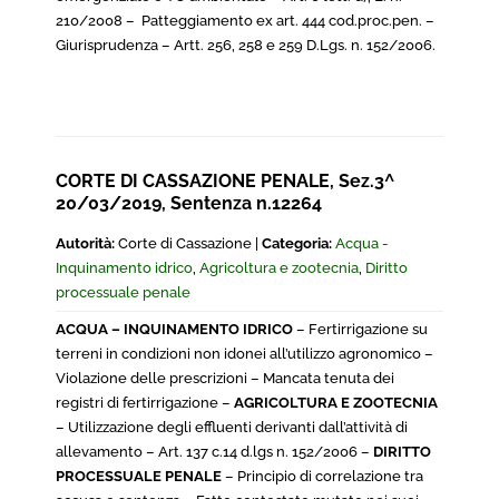
210/2008 – Patteggiamento ex art. 444 cod.proc.pen. –
Giurisprudenza – Artt. 256, 258 e 259 D.Lgs. n. 152/2006.
CORTE DI CASSAZIONE PENALE, Sez.3^
20/03/2019, Sentenza n.12264
Autorità:
Corte di Cassazione |
Categoria:
Acqua -
Inquinamento idrico
,
Agricoltura e zootecnia
,
Diritto
processuale penale
ACQUA – INQUINAMENTO IDRICO
– Fertirrigazione su
terreni in condizioni non idonei all’utilizzo agronomico –
Violazione delle prescrizioni – Mancata tenuta dei
registri di fertirrigazione –
AGRICOLTURA E ZOOTECNIA
– Utilizzazione degli effluenti derivanti dall’attività di
allevamento – Art. 137 c.14 d.lgs n. 152/2006 –
DIRITTO
PROCESSUALE PENALE
– Principio di correlazione tra