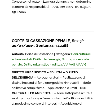
Concorso nel reato – La mera denuncia non determina
esonero da responsabilità – Artt. 269 e 279, c.1, d.lgs. n.
152/2006.
CORTE DI CASSAZIONE PENALE, Sez.3^
20/03/2019, Sentenza n.12268
Autorità:
Corte di Cassazione |
Categoria:
Beni culturali
ed ambientali
,
Diritto dell'energia
,
Diritto processuale
penale
,
Diritto urbanistico - edilizia
,
VIA VAS AIA VIG
DIRITTO URBANISTICO – EDILIZIA – DIRITTO
DELL’ENERGIA
– Aerogeneratori – Realizzazione di
distinti impianti di fonti energetiche rinnovabili – Titolo
abilitativo semplificato – Applicazione e limiti –
BENI
CULTURALI ED AMBIENTALI
– Aree sottoposte a tutela
ex d.lgs n. 42/2004 e "aree contermini" – Riconducibilità
al medesimo centro di interessi – Acquisizione di