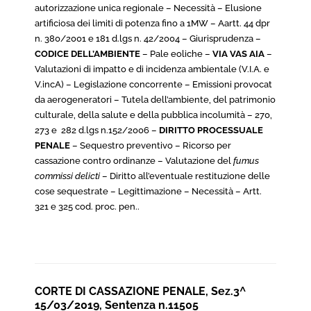
autorizzazione unica regionale – Necessità – Elusione
artificiosa dei limiti di potenza fino a 1MW – Aartt. 44 dpr
n. 380/2001 e 181 d.lgs n. 42/2004 – Giurisprudenza –
CODICE DELL’AMBIENTE
– Pale eoliche –
VIA VAS AIA
–
Valutazioni di impatto e di incidenza ambientale (V.I.A. e
V.incA) – Legislazione concorrente – Emissioni provocat
da aerogeneratori – Tutela dell’ambiente, del patrimonio
culturale, della salute e della pubblica incolumità – 270,
273 e 282 d.lgs n.152/2006 –
DIRITTO PROCESSUALE
PENALE
– Sequestro preventivo – Ricorso per
cassazione contro ordinanze – Valutazione del
fumus
commissi delicti
– Diritto all’eventuale restituzione delle
cose sequestrate – Legittimazione – Necessità – Artt.
321 e 325 cod. proc. pen..
CORTE DI CASSAZIONE PENALE, Sez.3^
15/03/2019, Sentenza n.11505