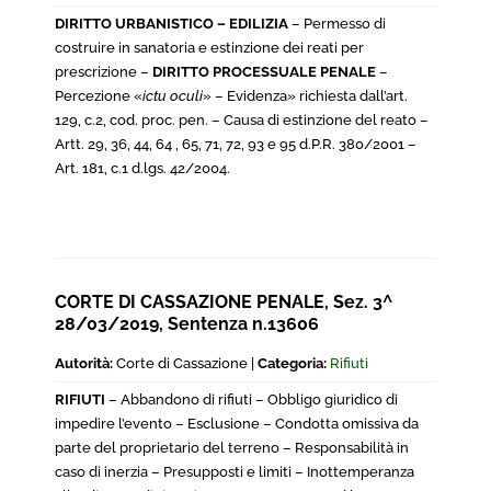
DIRITTO URBANISTICO – EDILIZIA
– Permesso di
costruire in sanatoria e estinzione dei reati per
prescrizione –
DIRITTO PROCESSUALE PENALE
–
Percezione «
ictu oculi
» – Evidenza» richiesta dall’art.
129, c.2, cod. proc. pen. – Causa di estinzione del reato –
Artt. 29, 36, 44, 64 , 65, 71, 72, 93 e 95 d.P.R. 380/2001 –
Art. 181, c.1 d.lgs. 42/2004.
CORTE DI CASSAZIONE PENALE, Sez. 3^
28/03/2019, Sentenza n.13606
Autorità:
Corte di Cassazione |
Categoria:
Rifiuti
RIFIUTI
– Abbandono di rifiuti – Obbligo giuridico di
impedire l’evento – Esclusione – Condotta omissiva da
parte del proprietario del terreno – Responsabilità in
caso di inerzia – Presupposti e limiti – Inottemperanza