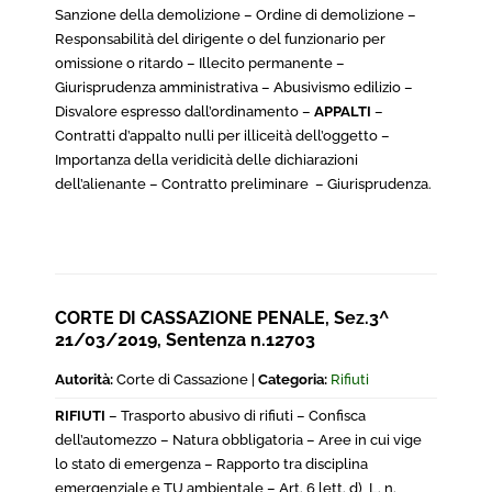
Sanzione della demolizione – Ordine di demolizione –
Responsabilità del dirigente o del funzionario per
omissione o ritardo – Illecito permanente –
Giurisprudenza amministrativa – Abusivismo edilizio –
Disvalore espresso dall’ordinamento –
APPALT
I
–
Contratti d’appalto nulli per illiceità dell’oggetto –
Importanza della veridicità delle dichiarazioni
dell’alienante – Contratto preliminare – Giurisprudenza.
CORTE DI CASSAZIONE PENALE, Sez.3^
21/03/2019, Sentenza n.12703
Autorità:
Corte di Cassazione |
Categoria:
Rifiuti
RIFIUTI
– Trasporto abusivo di rifiuti – Confisca
dell’automezzo – Natura obbligatoria – Aree in cui vige
lo stato di emergenza – Rapporto tra disciplina
emergenziale e TU ambientale – Art. 6 lett. d), L. n.