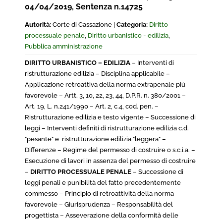
04/04/2019, Sentenza n.14725
Autorità:
Corte di Cassazione |
Categoria:
Diritto
processuale penale
,
Diritto urbanistico - edilizia
,
Pubblica amministrazione
DIRITTO URBANISTICO – EDILIZIA
– Interventi di
ristrutturazione edilizia – Disciplina applicabile –
Applicazione retroattiva della norma extrapenale più
favorevole – Artt. 3, 10, 22, 23, 44, D.P.R. n. 380/2001 –
Art. 19, L. n.241/1990 – Art. 2, c.4, cod. pen. –
Ristrutturazione edilizia e testo vigente – Successione di
leggi – Interventi definiti di ristrutturazione edilizia c.d.
"pesante" e ristrutturazione edilizia "leggera" –
Differenze – Regime del permesso di costruire o s.c.i.a. –
Esecuzione di lavori in assenza del permesso di costruire
–
DIRITTO PROCESSUALE PENALE
– Successione di
leggi penali e punibilità del fatto precedentemente
commesso – Principio di retroattività della norma
favorevole – Giurisprudenza – Responsabilità del
progettista – Asseverazione della conformità delle