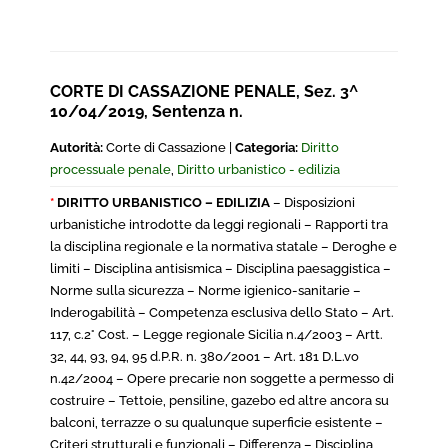
CORTE DI CASSAZIONE PENALE, Sez. 3^
10/04/2019, Sentenza n.
Autorità:
Corte di Cassazione |
Categoria:
Diritto
processuale penale
,
Diritto urbanistico - edilizia
*
DIRITTO URBANISTICO – EDILIZIA
– Disposizioni
urbanistiche introdotte da leggi regionali – Rapporti tra
la disciplina regionale e la normativa statale – Deroghe e
limiti – Disciplina antisismica – Disciplina paesaggistica –
Norme sulla sicurezza – Norme igienico-sanitarie –
Inderogabilità – Competenza esclusiva dello Stato – Art.
117, c.2° Cost. – Legge regionale Sicilia n.4/2003 – Artt.
32, 44, 93, 94, 95 d.P.R. n. 380/2001 – Art. 181 D.L.vo
n.42/2004 – Opere precarie non soggette a permesso di
costruire – Tettoie, pensiline, gazebo ed altre ancora su
balconi, terrazze o su qualunque superficie esistente –
Criteri strutturali e funzionali – Differenza – Disciplina