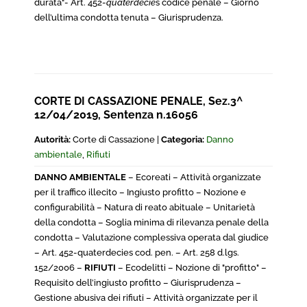
durata"- Art. 452-
quaterdecie
s codice penale – Giorno
dell’ultima condotta tenuta – Giurisprudenza.
CORTE DI CASSAZIONE PENALE, Sez.3^
12/04/2019, Sentenza n.16056
Autorità:
Corte di Cassazione |
Categoria:
Danno
ambientale
,
Rifiuti
DANNO AMBIENTALE
– Ecoreati – Attività organizzate
per il traffico illecito – Ingiusto profitto – Nozione e
configurabilità – Natura di reato abituale – Unitarietà
della condotta – Soglia minima di rilevanza penale della
condotta – Valutazione complessiva operata dal giudice
– Art. 452-quaterdecies cod. pen. – Art. 258 d.lgs.
152/2006 –
RIFIUTI
– Ecodelitti – Nozione di "profitto" –
Requisito dell’ingiusto profitto – Giurisprudenza –
Gestione abusiva dei rifiuti – Attività organizzate per il