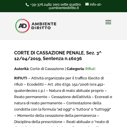
+39-376.2482 zero sette quattro
info-at-
@ambientediritto.it
CORTE DI CASSAZIONE PENALE, Sez. 3^
12/04/2019, Sentenza n.16036
Autorità:
Corte di Cassazione |
Categoria:
Rifiuti
RIFIUTI
– Attività organizzate per il traffico illecito di
rifiuti – Ecodelitti – Art. 260 d.lgs. 152/2006 (ora 452-
quaterdecies c.p.) – Natura di reato abituale proprio –
Reato permanente – Cessazione dell’attività – Ecoreati e
natura di reato permanente – Contestazione della
condotta con la formula "ad oggi" o "tuttora" o "tutt’oggi"
– Momento della cessazione della permanenza –
Disciplina della prescrizione – Reati abituale o "reato di