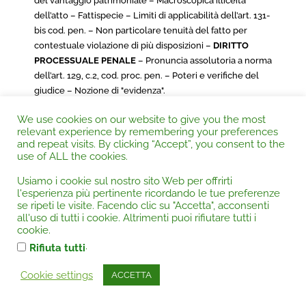
del vantaggio patrimoniale – Macroscopica illiceità
dell’atto – Fattispecie – Limiti di applicabilità dell’art. 131-
bis cod. pen. – Non particolare tenuità del fatto per
contestuale violazione di più disposizioni –
DIRITTO
PROCESSUALE PENALE
– Pronuncia assolutoria a norma
dell’art. 129, c.2, cod. proc. pen. – Poteri e verifiche del
giudice – Nozione di "evidenza".
We use cookies on our website to give you the most
relevant experience by remembering your preferences
and repeat visits. By clicking “Accept”, you consent to the
use of ALL the cookies.
CORTE DI CASSAZIONE PENALE, Sez. 3^
Usiamo i cookie sul nostro sito Web per offrirti
15/03/2019, Sentenza n.11518
l'esperienza più pertinente ricordando le tue preferenze
se ripeti le visite. Facendo clic su "Accetta", acconsenti
Autorità:
Corte di Cassazione |
Categoria:
Acqua -
all'uso di tutti i cookie. Altrimenti puoi rifiutare tutti i
Inquinamento idrico
,
Danno ambientale
,
Diritto
cookie.
processuale penale
,
Procedimento amministrativo
,
.
Rifiuta tutti
Pubblica amministrazione
,
231
Cookie settings
ACCETTA
ACQUA – INQUINAMENTO IDRICO
– Autorizzazione allo
scarico – Preventivo rilascio di una formale – Necessità –