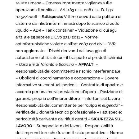
salute umana – Omessa imprudente vigilanza sulle
operazioni di bonifica – Art. 183 e ss. 208 e ss. D. Lgs.
n.152/2006 –
Fattispecie:
Vittime dovuti dalla pulitura di
cisterne dai rifiuti interni rimasti dopo lo scarico di zolfo
liquido – ADR – Tank container – Violazione di cui agli
artt. 5 e 25 septies D.L.vo 231/2011 – Norme
antinfortunistiche violate e all’art.2087 cod.civ. – DVR
non aggiornato – Rischi derivanti dal lavaggio di
autocisterne utilizzate per il trasporto di prodotti chimici
–
Caso Eni di Taranto e Scarlino
–
APPALTI
–
Responsabilità dei committenti e rischio interferenziale
– Obblighi di coordinamento e cooperazione – Dovere
informativo su eventuali pericoli – Contratto di appalto e
accordo per una mera prestazione d’opera – Posizione di
garanzia propria dell’imprenditore – Infortuni sul lavoro –
Responsabilità del committente per
“culpa in eligendo”
–
Verifica dell’idoneità tecnico professionale – Fattispecie:
pericolosità derivante dai rifiuti gestiti –
SICUREZZA SUL
LAVORO
– Subappaltato dei lavori – Responsabilità
dell’imprenditore che frazioni il ciclo produttivo – Norme