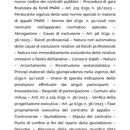
nuovo codice dei contratti pubblici – Procedura di gara
finanziata da fondi PNRR – Art. 225 d.lgs. n. 36/2023 –
Perdurante vigenza delle sole norme speciali in materia
di appalti PNRR – Norme del d.lgs. n. 50/2016 non
rientranti nell’apparato normativo speciale –
Abrogazione – Cause di esclusione – Art. 98 d.lgs. n.
36/2023 – Illeciti professionali – Natura non automatica
delle cause di esclusione relative ad illeciti professionali
– Natura non immediatamente escludente delle relative
omissioni o falsità dichiarative – Consorzi stabili – Natura
– Accertamento – Ricostruzione sostanzialistica –
Principi elaborati dalla giurisprudenza nella vigenza del
d.lgs.n. 50/2016 – Onere di sperata indicazione delle
prestazioni effettuate dai singoli partecipanti –
Insussistenza – Requisiti di partecipazione – Cumulo alla
rinfusa – Artt. 67 e 225 d.lgs. n. 36/2023 – Verifica della
progettazione esecutiva – Art. 42 d.lgs. n. 36/2023 – Fase
propriamente esecutiva del contratto di appalto –
Controversie – Giurisdizione – Stipula del contratto –
Punto di confine ai fini del riparto della giurisdizione –
Deroghe – Rilevanza della situazione giuridica fatta