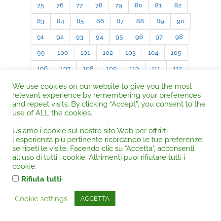
75
76
77
78
79
80
81
82
83
84
85
86
87
88
89
90
91
92
93
94
95
96
97
98
99
100
101
102
103
104
105
106
107
108
109
110
111
112
113
114
115
116
117
118
119
We use cookies on our website to give you the most
relevant experience by remembering your preferences
120
121
122
123
124
125
126
and repeat visits. By clicking “Accept”, you consent to the
use of ALL the cookies.
127
128
129
130
Usiamo i cookie sul nostro sito Web per offrirti
l'esperienza più pertinente ricordando le tue preferenze
se ripeti le visite. Facendo clic su "Accetta", acconsenti
all'uso di tutti i cookie. Altrimenti puoi rifiutare tutti i
« Older Entries
Next Entries »
cookie.
.
Rifiuta tutti
RICERCA GENERALE su tutta la Rivista.
Cookie settings
ACCETTA
Autorità