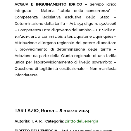
ACQUA E INQUINAMENTO IDRICO
– Servizio idrico
integrato – Materia “tutela della concorrenza” –
Competenza legislativa esclusiva dello Stato –
Determinazione della tariffa – Art. 154 d.lgs. n. 152/2006
– Competenza Ente di governo dell’ambito – L.r. Sicilia n.
19/2015, art. 2, commi 1 bis, 1 ter, 1 quater e 1 quinquies –
Attribuzione all’organo regionale del potere di adottare
il provvedimento di determinazione delle tariffe –
Adozione da parte della Giunta regionale di una tariffa
unica per l’approvvigionamento di livello sovrambito –
Questione di legittimità costituzionale – Non manifesta
infondatezza.
TAR LAZIO, Roma – 8 marzo 2024
Autorità:
T. A. R. |
Categoria:
Diritto dell'energia
DIRITTO DELL’ENERGIA
– Artt. 14 e 135 cod. proc. amm. –