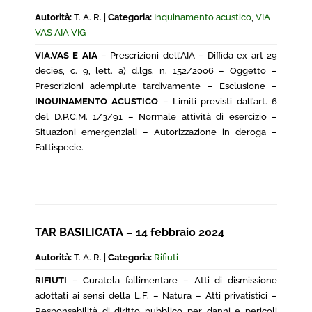
Autorità:
T. A. R. |
Categoria:
Inquinamento acustico
,
VIA
VAS AIA VIG
VIA,VAS E AIA
– Prescrizioni dell’AIA – Diffida ex art 29
decies, c. 9, lett. a) d.lgs. n. 152/2006 – Oggetto –
Prescrizioni adempiute tardivamente – Esclusione –
INQUINAMENTO ACUSTICO
– Limiti previsti dall’art. 6
del D.P.C.M. 1/3/91 – Normale attività di esercizio –
Situazioni emergenziali – Autorizzazione in deroga –
Fattispecie.
TAR BASILICATA – 14 febbraio 2024
Autorità:
T. A. R. |
Categoria:
Rifiuti
RIFIUTI
– Curatela fallimentare – Atti di dismissione
adottati ai sensi della L.F. – Natura – Atti privatistici –
Responsabilità di diritto pubblico per danni e pericoli