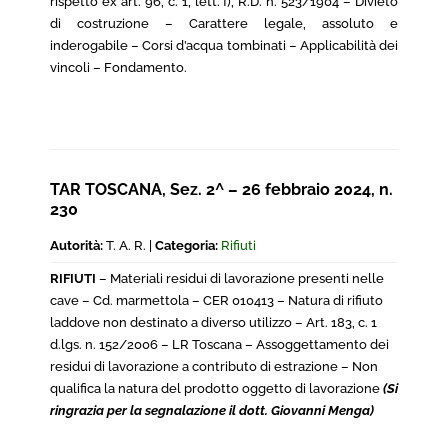
rispetto ex art. 96, c. 1, lett. f), R.D. n. 523/1904 – Divieto
di costruzione – Carattere legale, assoluto e
inderogabile – Corsi d’acqua tombinati – Applicabilità dei
vincoli – Fondamento.
TAR TOSCANA, Sez. 2^ – 26 febbraio 2024, n.
230
Autorità:
T. A. R. |
Categoria:
Rifiuti
RIFIUTI
– Materiali residui di lavorazione presenti nelle
cave – Cd. marmettola – CER 010413 – Natura di rifiuto
laddove non destinato a diverso utilizzo – Art. 183, c. 1
d.lgs. n. 152/2006 – LR Toscana – Assoggettamento dei
residui di lavorazione a contributo di estrazione – Non
qualifica la natura del prodotto oggetto di lavorazione
(Si
ringrazia per la segnalazione il dott. Giovanni Menga)