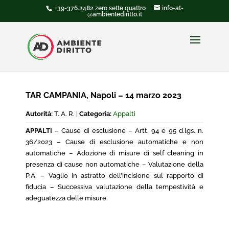
+39-376.2482 zero sette quattro
info-at-
@ambientediritto.it
TAR CAMPANIA, Napoli – 14 marzo 2023
Autorità:
T. A. R. |
Categoria:
Appalti
APPALTI
– Cause di esclusione – Artt. 94 e 95 d.lgs. n.
36/2023 – Cause di esclusione automatiche e non
automatiche – Adozione di misure di self cleaning in
presenza di cause non automatiche – Valutazione della
P.A. – Vaglio in astratto dell’incisione sul rapporto di
fiducia – Successiva valutazione della tempestività e
adeguatezza delle misure.