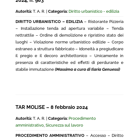
2024, n. 983
Autorità:
T. A. R. |
Categoria:
Diritto urbanistico - edilizia
DIRITTO URBANISTICO – EDILIZIA
– Ristorante Pizzeria
– Installazione tenda ad apertura variabile – Tenda
rettrattile – Ordine di demolizione e ripristino stato dei
luoghi – Violazione norme urbanistico edilizie – Corpo
estraneo a struttura fabbricato – Idoneità a pregiudicare
il pregio e il decoro architettonico – Unicamente in
presenza di caratteristiche ed effetti di perdurante e
stabile immutazione
(Massima a cura di Ilaria Genuessi)
TAR MOLISE – 8 febbraio 2024
Autorità:
T. A. R. |
Categoria:
Procedimento
amministrativo
,
Sicurezza sul lavoro
PROCEDIMENTO AMMINISTRATIVO
– Accesso – Diritto