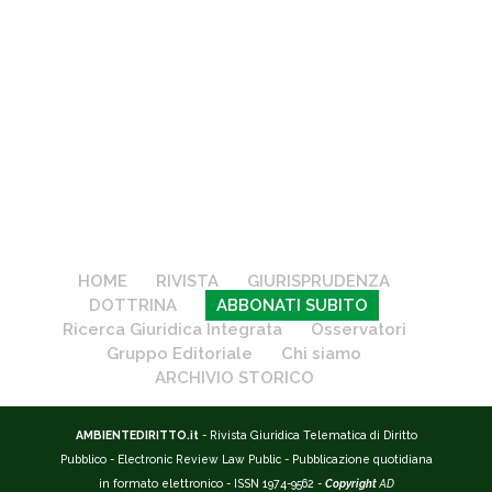
HOME
RIVISTA
GIURISPRUDENZA
DOTTRINA
ABBONATI SUBITO
Ricerca Giuridica Integrata
Osservatori
Gruppo Editoriale
Chi siamo
ARCHIVIO STORICO
AMBIENTEDIRITTO.it
- Rivista Giuridica Telematica di Diritto
Pubblico - Electronic Review Law Public - Pubblicazione quotidiana
in formato elettronico - ISSN 1974-9562 -
Copyright
AD