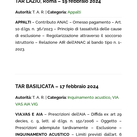
TAR LAZIO, Roma – 19 febbraio 2024
Autorità:
T. A. R. |
Categoria:
Appalti
APPALTI
– Contributo ANAC – Omesso pagamento – Art.
10 d.lgs. n. 36/2023 – Principio di tassatività delle cause
di esclusione – Regolarizzazione attraverso il soccorso
istruttorio – Relazione AIR dell’ANAC al bando tipo n. 1-
2023.
TAR BASILICATA – 17 febbraio 2024
Autorità:
T. A. R. |
Categoria:
Inquinamento acustico
,
VIA
VAS AIA VIG
VIA,VAS E AIA
– Prescrizioni dell’AIA – Diffida ex art 29
decies, c. 9, lett. a) d.lgs. n. 152/2006 – Oggetto –
Prescrizioni adempiute tardivamente – Esclusione –
INQUINAMENTO ACUSTICO
– Limiti previsti dall’art. 6