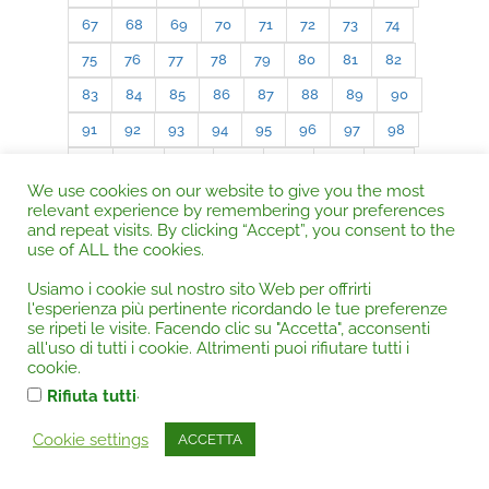
67
68
69
70
71
72
73
74
75
76
77
78
79
80
81
82
83
84
85
86
87
88
89
90
91
92
93
94
95
96
97
98
99
100
101
102
103
104
105
We use cookies on our website to give you the most
106
107
108
109
110
111
112
relevant experience by remembering your preferences
and repeat visits. By clicking “Accept”, you consent to the
113
114
115
116
117
118
119
use of ALL the cookies.
120
121
122
123
124
125
126
Usiamo i cookie sul nostro sito Web per offrirti
127
128
129
130
l'esperienza più pertinente ricordando le tue preferenze
se ripeti le visite. Facendo clic su "Accetta", acconsenti
all'uso di tutti i cookie. Altrimenti puoi rifiutare tutti i
cookie.
.
Rifiuta tutti
« Older Entries
Next Entries »
Cookie settings
ACCETTA
RICERCA GENERALE su tutta la Rivista.