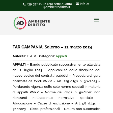
+39-376.2482 zero sette quattro
info-at-
@ambientediritto.it
TAR CAMPANIA, Salerno – 12 marzo 2024
Autorità:
T. A. R. |
Categoria:
Appalti
APPALTI
– Bando pubblicato successivamente alla data
del 1° luglio 2023 – Applicabilità della disciplina del
nuovo codice dei contratti pubblici – Procedura di gara
finanziata da fondi PNRR – Art. 225 d.lgs. n. 36/2023 –
Perdurante vigenza delle sole norme speciali in materia
di appalti PNRR – Norme del d.lgs. n. 50/2016 non
rientranti nell’apparato normativo speciale –
Abrogazione – Cause di esclusione – Art. 98 d.lgs. n.
36/2023 – Illeciti professionali – Natura non automatica