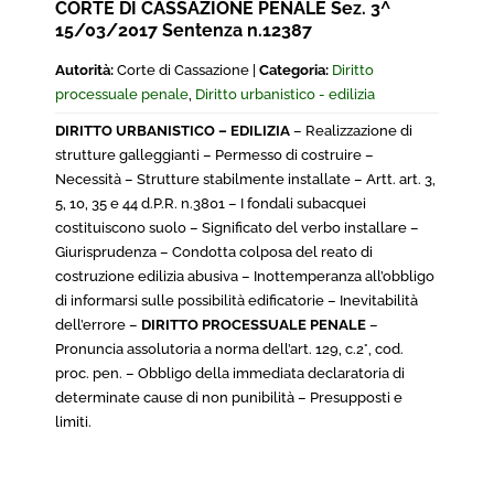
CORTE DI CASSAZIONE PENALE Sez. 3^
15/03/2017 Sentenza n.12387
Autorità:
Corte di Cassazione |
Categoria:
Diritto
processuale penale
,
Diritto urbanistico - edilizia
DIRITTO URBANISTICO – EDILIZIA
– Realizzazione di
strutture galleggianti – Permesso di costruire –
Necessità – Strutture stabilmente installate – Artt. art. 3,
5, 10, 35 e 44 d.P.R. n.3801 – I fondali subacquei
costituiscono suolo – Significato del verbo installare –
Giurisprudenza – Condotta colposa del reato di
costruzione edilizia abusiva – Inottemperanza all’obbligo
di informarsi sulle possibilità edificatorie – Inevitabilità
dell’errore –
DIRITTO PROCESSUALE PENALE
–
Pronuncia assolutoria a norma dell’art. 129, c.2°, cod.
proc. pen. – Obbligo della immediata declaratoria di
determinate cause di non punibilità – Presupposti e
limiti.