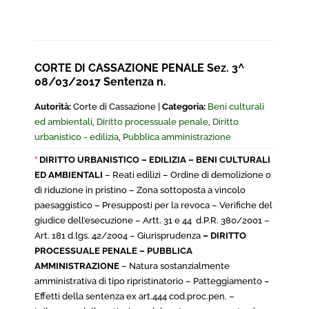
CORTE DI CASSAZIONE PENALE Sez. 3^
08/03/2017 Sentenza n.
Autorità:
Corte di Cassazione |
Categoria:
Beni culturali
ed ambientali
,
Diritto processuale penale
,
Diritto
urbanistico - edilizia
,
Pubblica amministrazione
*
DIRITTO URBANISTICO – EDILIZIA – BENI CULTURALI
ED AMBIENTALI
– Reati edilizi – Ordine di demolizione o
di riduzione in pristino – Zona sottoposta a vincolo
paesaggistico – Presupposti per la revoca – Verifiche del
giudice dell’esecuzione – Artt. 31 e 44 d.P.R. 380/2001 –
Art. 181 d.lgs. 42/2004 – Giurisprudenza
– DIRITTO
PROCESSUALE PENALE – PUBBLICA
AMMINISTRAZIONE
– Natura sostanzialmente
amministrativa di tipo ripristinatorio – Patteggiamento –
Effetti della sentenza ex art.444 cod.proc.pen. –