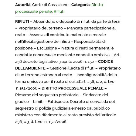
Autorità:
Corte di Cassazione |
Categoria:
Diritto
processuale penale
,
Rifiuti
RIFIUTI
– Abbandono o deposito di rifiuti da parte di terzi
– Proprietario del terreno – Mancata partecipazione al
reato – Assenza di contributo materiale o morale
nell’illecita gestione dei rifiuti – Responsabilità di
posizione – Esclusione – Natura di reati permanenti e
condotta concorsuale mediante condotta omissiva – Art.
256 decreto legislativo 3 aprile 2006 n. 152 –
CODICE
DELL’AMBIENTE
– Gestione illecita di rifiuti – Proprietario
di un terreno estraneo al reato – Inconfigurabilità della
forma omissiva per il reato di cui all’art. 256, c. 2, d. l.vo
n.152/2006 –
DIRITTO PROCESSUALE PENALE
–
Riesame del sequestro probatorio – Sindacato del
giudice – Limiti – Fattispecie: Decreto di convalida del
sequestro di polizia giudiziaria emesso dal pubblico
ministero con riferimento al reato previsto dall’articolo
256, c.3, d. L.vo n. 152/2006.