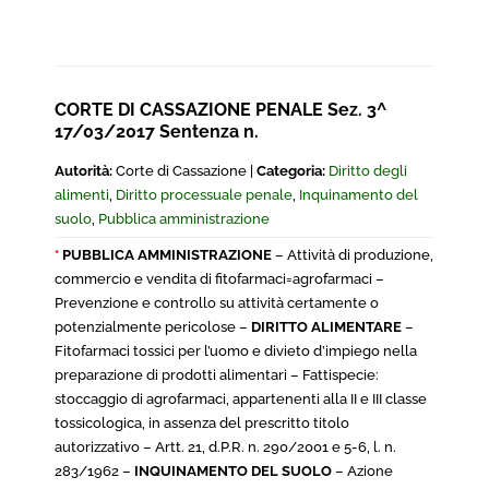
CORTE DI CASSAZIONE PENALE Sez. 3^
17/03/2017 Sentenza n.
Autorità:
Corte di Cassazione |
Categoria:
Diritto degli
alimenti
,
Diritto processuale penale
,
Inquinamento del
suolo
,
Pubblica amministrazione
*
PUBBLICA AMMINISTRAZIONE
– Attività di produzione,
commercio e vendita di fitofarmaci=agrofarmaci –
Prevenzione e controllo su attività certamente o
potenzialmente pericolose –
DIRITTO ALIMENTARE
–
Fitofarmaci tossici per l’uomo e divieto d’impiego nella
preparazione di prodotti alimentari – Fattispecie:
stoccaggio di agrofarmaci, appartenenti alla II e III classe
tossicologica, in assenza del prescritto titolo
autorizzativo – Artt. 21, d.P.R. n. 290/2001 e 5-6, l. n.
283/1962 –
INQUINAMENTO DEL SUOLO
– Azione