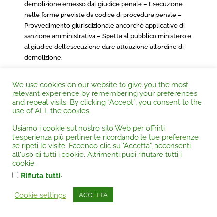
demolizione emesso dal giudice penale – Esecuzione
nelle forme previste da codice di procedura penale –
Provvedimento giurisdizionale ancorché applicativo di
sanzione amministrativa – Spetta al pubblico ministero e
al giudice dell’esecuzione dare attuazione all’ordine di
demolizione.
We use cookies on our website to give you the most
relevant experience by remembering your preferences
and repeat visits. By clicking “Accept”, you consent to the
use of ALL the cookies.
CORTE DI CASSAZIONE PENALE Sez. 3^
08/03/2017 Sentenza n.
Usiamo i cookie sul nostro sito Web per offrirti
l'esperienza più pertinente ricordando le tue preferenze
Autorità:
Corte di Cassazione |
Categoria:
Beni culturali
se ripeti le visite. Facendo clic su "Accetta", acconsenti
all'uso di tutti i cookie. Altrimenti puoi rifiutare tutti i
ed ambientali
,
Diritto urbanistico - edilizia
cookie.
*
DIRITTO URBANISTICO – EDILIZIA
– Reati edilizi –
.
Rifiuta tutti
Ordine di demolizione impartito con la sentenza di
condanna – Revoca se incompatibile con atti
Cookie settings
ACCETTA
amministrativi – Diversa destinazione o sanatoria –
Potere-dovere del giudice dell’esecuzione – Verifica