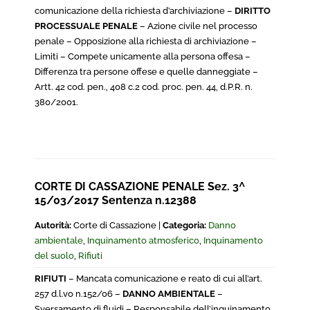
comunicazione della richiesta d’archiviazione –
DIRITTO
PROCESSUALE PENALE
– Azione civile nel processo
penale – Opposizione alla richiesta di archiviazione –
Limiti – Compete unicamente alla persona offesa –
Differenza tra persone offese e quelle danneggiate –
Artt. 42 cod. pen., 408 c.2 cod. proc. pen. 44, d.P.R. n.
380/2001.
CORTE DI CASSAZIONE PENALE Sez. 3^
15/03/2017 Sentenza n.12388
Autorità:
Corte di Cassazione |
Categoria:
Danno
ambientale
,
Inquinamento atmosferico
,
Inquinamento
del suolo
,
Rifiuti
RIFIUTI
– Mancata comunicazione e reato di cui all’art.
257 d.l.vo n.152/06 –
DANNO AMBIENTALE
–
Sversamento di fluidi – Responsabile dell’inquinamento