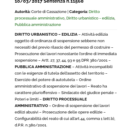
10/03/2017 Sentenza n.11568
Autorità:
Corte di Cassazione |
Categoria:
Diritto
processuale amministrativo
,
Diritto urbanistico - edilizia
,
Pubblica amministrazione
DIRITTO URBANISTICO – EDILIZIA
– Attività edilizia
oggetto di ordinanza di sospensione sebbene non
necessiti del previo rilascio del permesso di costruire –
Prosecuzione dei lavori nonostante l’ordine di immediata
sospensione – Artt. 27, 37, 44, 93 e 95 DPR 380/2001 –
PUBBLICA AMMINISTRAZIONE
– Attività incompatibili
con le esigenze di tutela dell’assetto del territorio –
Esercizio del potere di autotutela – Ordine
amministrativo di sospensione dei lavori – Reato ha
carattere plurioffensivo – Sindacato del giudice penale –
Poteri e limiti –
DIRITTO PROCESSUALE
AMMINISTRATIVO
– Ordine di sospensione dei lavori
edilizi abusivi – Prosecuzione delle opere edilizie –
Configurabilità del reato di cui all’art.44, comma 1 lett.b),
d.P.R. n.380/2001.