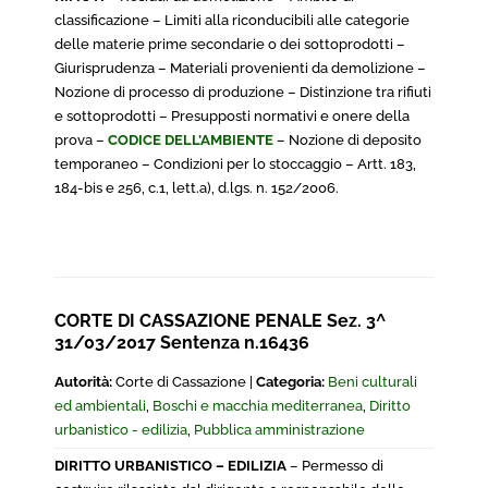
classificazione – Limiti alla riconducibili alle categorie
delle materie prime secondarie o dei sottoprodotti –
Giurisprudenza – Materiali provenienti da demolizione –
Nozione di processo di produzione – Distinzione tra rifiuti
e sottoprodotti – Presupposti normativi e onere della
prova –
CODICE DELL’AMBIENTE
– Nozione di deposito
temporaneo – Condizioni per lo stoccaggio – Artt. 183,
184-bis e 256, c.1, lett.a), d.lgs. n. 152/2006.
CORTE DI CASSAZIONE PENALE Sez. 3^
31/03/2017 Sentenza n.16436
Autorità:
Corte di Cassazione |
Categoria:
Beni culturali
ed ambientali
,
Boschi e macchia mediterranea
,
Diritto
urbanistico - edilizia
,
Pubblica amministrazione
DIRITTO URBANISTICO – EDILIZIA
– Permesso di