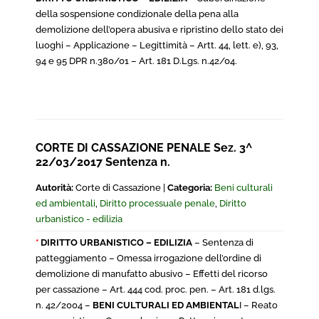
della sospensione condizionale della pena alla
demolizione dell’opera abusiva e ripristino dello stato dei
luoghi – Applicazione – Legittimità – Artt. 44, lett. e), 93,
94 e 95 DPR n.380/01 – Art. 181 D.Lgs. n.42/04.
CORTE DI CASSAZIONE PENALE Sez. 3^
22/03/2017 Sentenza n.
Autorità:
Corte di Cassazione |
Categoria:
Beni culturali
ed ambientali
,
Diritto processuale penale
,
Diritto
urbanistico - edilizia
*
DIRITTO URBANISTICO – EDILIZIA
– Sentenza di
patteggiamento – Omessa irrogazione dell’ordine di
demolizione di manufatto abusivo – Effetti del ricorso
per cassazione – Art. 444 cod. proc. pen. – Art. 181 d.lgs.
n. 42/2004 –
BENI CULTURALI ED AMBIENTAL
I – Reato