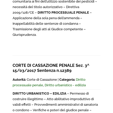
comunitaria ai fini dell’utilizzo sostenibile dei pesticidi –
necessità del titolo autorizzativo – Direttiva
2009/128/CE –
DIRITTO PROCESSUALE PENALE
–
Applicazione della sola pena dell’ammenda –
Inappellabilità delle sentenze di condanna –
Trasmissione degli atti al Giudice competente –
Giurisprudenza.
CORTE DI CASSAZIONE PENALE Sez. 3^
15/03/2017 Sentenza n.12389
Autorità:
Corte di Cassazione |
Categoria:
Diritto
processuale penale
,
Diritto urbanistico - edilizia
DIRITTO URBANISTICO – EDILIZIA
– Permesso di
costruire illegittimo – Atto abilitativo improduttivo di
validi effetti – Provvedimenti amministrativi di sanatoria
o condono – Verifiche e poteri del giudice penale –