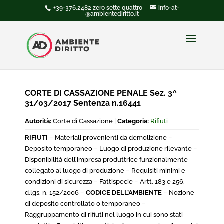
+39-376.2482 zero sette quattro
info-at-
@ambientediritto.it
CORTE DI CASSAZIONE PENALE Sez. 3^
31/03/2017 Sentenza n.16441
Autorità:
Corte di Cassazione |
Categoria:
Rifiuti
RIFIUTI
– Materiali provenienti da demolizione –
Deposito temporaneo – Luogo di produzione rilevante –
Disponibilità dell’impresa produttrice funzionalmente
collegato al luogo di produzione – Requisiti minimi e
condizioni di sicurezza – Fattispecie – Artt. 183 e 256,
d.lgs. n. 152/2006 –
CODICE DELL’AMBIENTE
– Nozione
di deposito controllato o temporaneo –
Raggruppamento di rifiuti nel luogo in cui sono stati