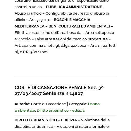
costruire rilasciato dal dirigente o responsabile dello
sportello unico –
PUBBLICA AMMINISTRAZIONE
–
Abuso di ufficio – Configurabilità del reato di abuso di
ufficio – Art. 323 c.p. –
BOSCHI E MACCHIA
MEDITERRANEA – BENI CULTURALI ED AMBIENTALI
–
Effettiva estensione dell’area boscata – Area sottoposta
a vincolo – False attestazioni del tecnico progettista –
Art. 142, comma 1, lett. g), d.lgs. 42/2004 – Art. 13, 44, lett.
b), d.P.R. 380/2001.
CORTE DI CASSAZIONE PENALE Sez. 3^
27/03/2017 Sentenza n.14807
Autorità:
Corte di Cassazione |
Categoria:
Danno
ambientale
,
Diritto urbanistico - edilizia
DIRITTO URBANISTICO – EDILIZIA
– Violazione della
disciplina antisisimica – Violazioni di natura formale e