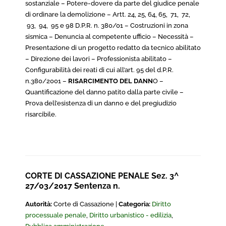
sostanziale – Potere-dovere da parte del giudice penale
di ordinare la demolizione – Artt. 24, 25, 64, 65, 71, 72,
93, 94, 95 e 98 D.P.R. n. 380/01 – Costruzioni in zona
sismica – Denuncia al competente ufficio – Necessità –
Presentazione di un progetto redatto da tecnico abilitato
– Direzione dei lavori – Professionista abilitato –
Configurabilità dei reati di cui all’art. 95 del d.P.R.
n.380/2001 –
RISARCIMENTO DEL DANN
O –
Quantificazione del danno patito dalla parte civile –
Prova dell’esistenza di un danno e del pregiudizio
risarcibile.
CORTE DI CASSAZIONE PENALE Sez. 3^
27/03/2017 Sentenza n.
Autorità:
Corte di Cassazione |
Categoria:
Diritto
processuale penale
,
Diritto urbanistico - edilizia
,