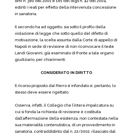
dPR n. 380 del 2001 e 181 del dlgs n. 42 del 2004,
estinti i reati per effetto della intervenuta concessione
in sanatoria.
Il secondo ha ad oggetto, sia sotto il profilo della
violazione di legge che sotto quello del difetto di
motivazione, la scelta assunta dalla Corte di appello di
Napoli in sede di revisione di non riconvocare il teste
Landi Giovanni, già esaminato di fronte a tale organo
giudiziario, per chiarimenti.
CONSIDERATO IN DIRITTO
Il ricorso proposto dal Pierro è infondato e, pertanto, lo
stesso deve essere rigettato.
Osserva, infatti, il Collegio che l’intera impalcatura su
cui si fonda la richiesta di revisione è costituita
dall’affermazione della esistenza, non contestata nella
sua materialità contenutistica, di un provvedimento in
sanatoria, contraddistinto dal n. 22/2002, rilasciato dal