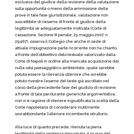
esclusiva del giudice della revisione della valutazione
sulla opportunità o meno della ammissione delle
prove in tale fase giurisdizionale, valutazione non
suscettibile di riesame di fronte al giudice della
legittimità se adeguatamente motivata (Corte di
cassazione, Sezione III penale, 25 maggio 2007, n.
29467), osserva il Collegio che anche in sede di
attuale impugnazione parte ricorrente non ha chiarito,
a fronte dell’obbiettivo dato testuale valorizzato dalla
Corte di Napoli in ordine alla mancata acquisizione del
nulla osta paesaggistico-ambientale, quale sarebbe
potuta essere la rilevanza ulteriore che avrebbe
potuto rivestire l’esame del teste già ascoltato nel
corso della precedente fase del giudizio di revisione;
a fronte di tale perdurante genericità argomentativa,
non vi è ragione di ritenere ingiustificata la scelta della
Corte napoletana di considerare inutilmente
sovrabbondante l’ulteriore incombente istruttorio.
Alla luce di quanto precede, ritenuta la piena
legittimità della sentenza impugnata, il ricorso del