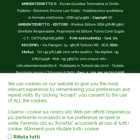
AMBIENTEDIRITTO.it
- Rivista Giuridica Telematica di Diritto
Pubblico - Electronic Review Law Public - Pubblicazione quotidiana
in formato elettronico - ISSN 1974-9562 -
Copyright
AD
-
AMBIENTEDIRITTO - EDITORE
- (Prefisso Editore ISBN 978-88-3360)
- Direttore Responsabile, Proprietario ed Editore: Fulvio Conti Guglia
- C.F.: CNTFLV64H26L308W -
P.IVA 02601280833 - Cod. Un.
66OZKW1 -
Via Filangeri, 19 - 98078 Tortorici ME -
(C.C. REA):
182841
- Tel +39-376.2482 zero sette quattro - Fax digitale +39
1782724258 - Mob. +39 3383702 zero cinque otto -
info
(at)
ambientediritto.it - Pubblicata in Tortorici dal 2000 - Testata
Registrata presso il Tribunale di Patti -
Reg. n. 197 del 19/07/2006
-
(BarCode 9 771974 956204)
-
R.O.C. n. 44135.
We use cookies on our website to give you the most
__________
relevant experience by remembering your preferences and
La Rivista Giuridica
AMBIENTEDIRITTO.IT
-
ISSN 1974-9562
è
repeat visits. By clicking “Accept”, you consent to the use
of ALL the cookies.
riconosciuta ed inserita nell'Area 12 - (
Classe A
) -
Riviste Scientifiche
Giuridiche.
ANVUR
: Agenzia Nazionale di Valutazione del Sistema
Usiamo i cookie sul nostro sito Web per offrirti l'esperienza
Universitario e della Ricerca (D.P.R. n.76/2010). Valutazione della Qualità della
più pertinente ricordando le tue preferenze se ripeti le
Ricerca (
VQR
); Autovalutazione, Valutazione periodica, Accreditamento (
AVA
);
visite. Facendo clic su "Accetta", acconsenti all'uso di tutti i
Abilitazione Scientifica Nazionale (
ASN
). Repertorio del Foro Italiano Abbr.
cookie. Altrimenti puoi rifiutare tutti i cookie.
www.ambientediritto.it. - Catalogo (
CINECA
) - Codice rivista: E197807 -
.
Rifiuta tutti