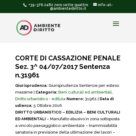
+39-376.2482 zero sette quattro
info-at-
@ambientediritto.it
CORTE DI CASSAZIONE PENALE
Sez. 3^ 04/07/2017 Sentenza
n.31961
Giurisprudenza:
Giurisprudenza Sentenze per esteso
massime |
Categoria:
Beni culturali ed ambientali
,
Diritto urbanistico - edilizia
Numero:
31961 |
Data di
udienza:
5 Ottobre 2016
DIRITTO URBANISTICO – EDILIZIA – BENI CULTURALI
ED AMBIENTALI
– Manufatto abusivo in zona sottoposta
a vincolo paesaggistico-ambientale – Inammissibilità
sanatoria in previsione della ultimazione dei lavori –