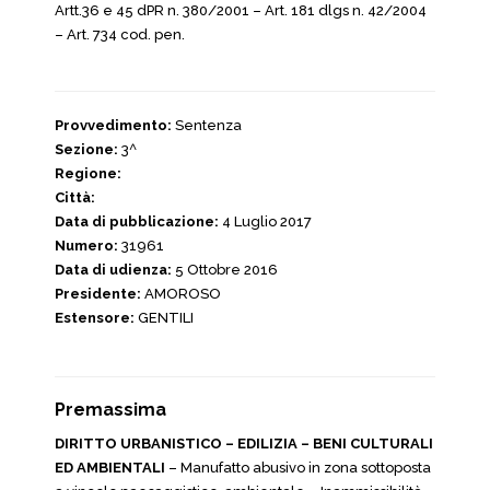
Artt.36 e 45 dPR n. 380/2001 – Art. 181 dlgs n. 42/2004
– Art. 734 cod. pen.
Provvedimento:
Sentenza
Sezione:
3^
Regione:
Città:
Data di pubblicazione:
4 Luglio 2017
Numero:
31961
Data di udienza:
5 Ottobre 2016
Presidente:
AMOROSO
Estensore:
GENTILI
Premassima
DIRITTO URBANISTICO – EDILIZIA – BENI CULTURALI
ED AMBIENTALI
– Manufatto abusivo in zona sottoposta