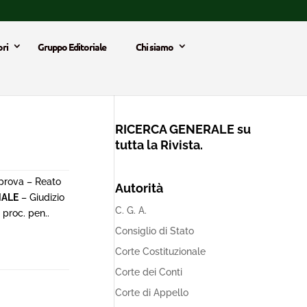
ri
Gruppo Editoriale
Chi siamo
RICERCA GENERALE su
tutta la Rivista.
 prova – Reato
Autorità
NALE
– Giudizio
C. G. A.
proc. pen..
Consiglio di Stato
Corte Costituzionale
Corte dei Conti
Corte di Appello