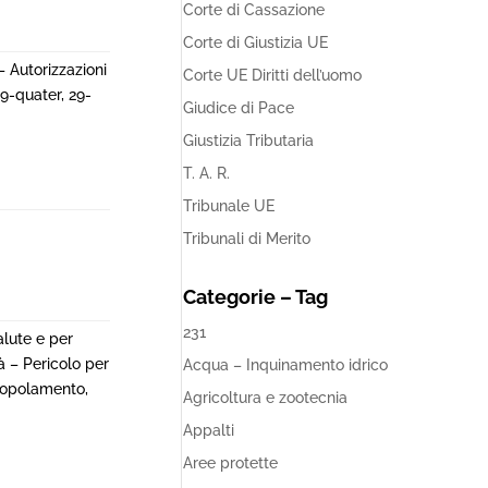
Corte di Cassazione
Corte di Giustizia UE
 Autorizzazioni
Corte UE Diritti dell’uomo
29-quater, 29-
Giudice di Pace
Giustizia Tributaria
T. A. R.
Tribunale UE
Tribunali di Merito
Categorie – Tag
231
alute e per
à – Pericolo per
Acqua – Inquinamento idrico
ipopolamento,
Agricoltura e zootecnia
Appalti
Aree protette