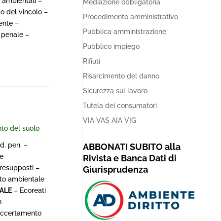
i ambientali –
Mediazione obbligatoria
o del vincolo –
Procedimento amministrativo
ente –
Pubblica amministrazione
 penale –
Pubblico impiego
Rifiuti
Risarcimento del danno
Sicurezza sul lavoro
Tutela dei consumatori
VIA VAS AIA VIG
to del suolo
d. pen. –
ABBONATI SUBITO alla
le
Rivista e Banca Dati di
resupposti –
Giurisprudenza
nto ambientale
ALE
– Ecoreati
n
Accertamento