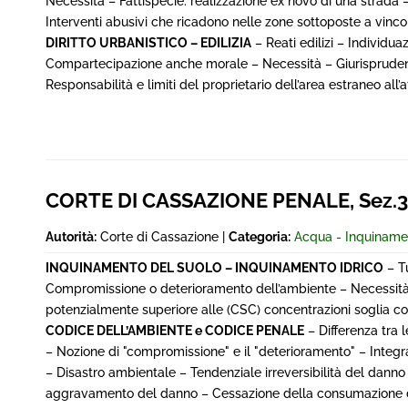
Necessità – Fattispecie: realizzazione ex novo di una strada – 
Interventi abusivi che ricadono nelle zone sottoposte a vin
DIRITTO URBANISTICO – EDILIZIA
– Reati edilizi – Individu
Compartecipazione anche morale – Necessità – Giurisprudenza 
Responsabilità e limiti del proprietario dell’area estraneo all’at
CORTE DI CASSAZIONE PENALE, Sez.3^
Autorità:
Corte di Cassazione |
Categoria:
Acqua - Inquinamen
INQUINAMENTO DEL SUOLO – INQUINAMENTO IDRICO
– Tu
Compromissione o deterioramento dell’ambiente – Necessità
potenzialmente superiore alle (CSC) concentrazioni soglia c
CODICE DELL’AMBIENTE e CODICE PENALE
– Differenza tra
– Nozione di "compromissione" e il "deterioramento" – Integ
– Disastro ambientale – Tendenziale irreversibilità del danno 
aggravamento del danno – Cessazione della consumazione del