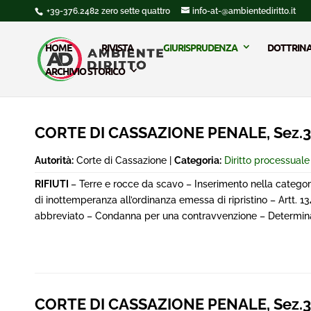
+39-376.2482 zero sette quattro
info-at-@ambientediritto.it
HOME
RIVISTA
GIURISPRUDENZA
DOTTRIN
ARCHIVIO STORICO
CORTE DI CASSAZIONE PENALE, Sez.3^
Autorità:
Corte di Cassazione |
Categoria:
Diritto processual
RIFIUTI
– Terre e rocce da scavo – Inserimento nella categor
di inottemperanza all’ordinanza emessa di ripristino – Artt. 13
abbreviato – Condanna per una contravvenzione – Determinaz
CORTE DI CASSAZIONE PENALE, Sez.3^