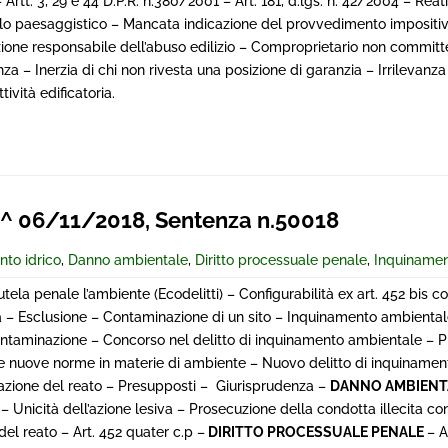
Artt. 3, 29 e 44 D.P.R. n.380/2001 – Art. 181, d.lgs. n. 42/2004 – Reat
colo paesaggistico – Mancata indicazione del provvedimento impositiv
azione responsabile dell’abuso edilizio – Comproprietario non committ
– Inerzia di chi non rivesta una posizione di garanzia – Irrilevanza
tività edificatoria.
 06/11/2018, Sentenza n.50018
to idrico
,
Danno ambientale
,
Diritto processuale penale
,
Inquinamen
tela penale l’ambiente (Ecodelitti) – Configurabilità ex art. 452 bis co
 – Esclusione – Contaminazione di un sito – Inquinamento ambienta
ontaminazione – Concorso nel delitto di inquinamento ambientale – P
 le nuove norme in materie di ambiente – Nuovo delitto di inquiname
razione del reato – Presupposti – Giurisprudenza –
DANNO AMBIENT
– Unicità dell’azione lesiva – Prosecuzione della condotta illecita co
 reato – Art. 452 quater c.p –
DIRITTO PROCESSUALE PENALE
– 