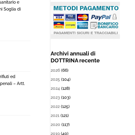
sanitario e
i Soglia di
Archivi annuali di
DOTTRINA recente
2026
(66)
ifiuti ed
2025
(104)
penali – Artt.
2024
(128)
2023
(103)
2022
(125)
2021
(121)
2020
(117)
2019
(40)