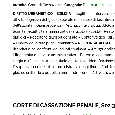
Autorità:
Corte di Cassazione |
Categoria:
Diritto urbanistico -
DIRITTO URBANISTICO – EDILIZIA
– Illegittima autorizzazion
attività cognitiva del giudice penale e principio di tassativ
dell’autorità – Giurisprudenza – Artt. 12, 13, 29, 30, 44, d.P.R.
legalità nell’attività amministrativa (articolo 97 cost.) – Reato
giuridici – Repertorio giurisprudenziale – Contenuti degli str
– Finalità della disciplina urbanistica –
RESPONSABILITÀ PE
risarcitoria nei confronti dei privati confinanti – Art. 872 codic
l’illegittimità di un atto amministrativo – Potere di accertamen
illegittimità sostanziale del titolo abilitativo – Identificazion
Disapplicazione dell’atto amministrativo illegittimo – Ambito di
giudice ordinario e pubblica amministrazione – Art. 2, c.1, c.p
CORTE DI CASSAZIONE PENALE, Sez.3