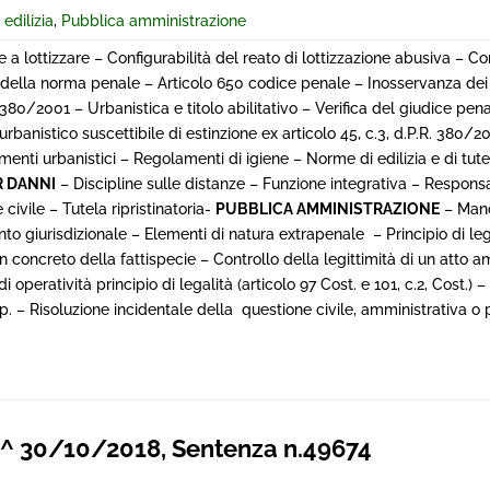
 edilizia
,
Pubblica amministrazione
e a lottizzare – Configurabilità del reato di lottizzazione abusiva – Co
ità della norma penale – Articolo 650 codice penale – Inosservanza de
 n.380/2001 – Urbanistica e titolo abilitativo – Verifica del giudice pen
 urbanistico suscettibile di estinzione ex articolo 45, c.3, d.P.R. 380/20
umenti urbanistici – Regolamenti di igiene – Norme di edilizia e di tu
R DANNI
– Discipline sulle distanze – Funzione integrativa – Responsa
e civile – Tutela ripristinatoria-
PUBBLICA AMMINISTRAZIONE
– Man
to giurisdizionale – Elementi di natura extrapenale – Principio di legal
e in concreto della fattispecie – Controllo della legittimità di un atto 
 operatività principio di legalità (articolo 97 Cost. e 101, c.2, Cost.) 
.p. – Risoluzione incidentale della questione civile, amministrativa o 
^ 30/10/2018, Sentenza n.49674