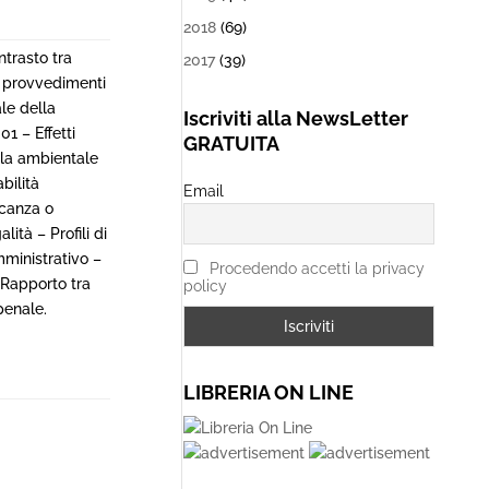
2018
(69)
ntrasto tra
2017
(39)
i provvedimenti
ale della
Iscriviti alla NewsLetter
01 – Effetti
GRATUITA
tela ambientale
bilità
Email
canza o
ità – Profili di
amministrativo –
Procedendo accetti la privacy
– Rapporto tra
policy
penale.
LIBRERIA ON LINE