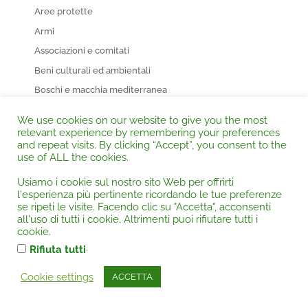
Aree protette
Armi
Associazioni e comitati
Beni culturali ed ambientali
Boschi e macchia mediterranea
Cave e miniere
We use cookies on our website to give you the most
Danno ambientale
relevant experience by remembering your preferences
and repeat visits. By clicking “Accept”, you consent to the
Danno erariale
use of ALL the cookies.
Diritto agrario
Usiamo i cookie sul nostro sito Web per offrirti
Diritto degli alimenti
l'esperienza più pertinente ricordando le tue preferenze
se ripeti le visite. Facendo clic su "Accetta", acconsenti
Diritto del lavoro
all'uso di tutti i cookie. Altrimenti puoi rifiutare tutti i
Diritto dell’energia
cookie.
Diritto demaniale
.
Rifiuta tutti
Diritto processuale amministrativo
Cookie settings
ACCETTA
Diritto processuale civile
Diritto processuale europeo