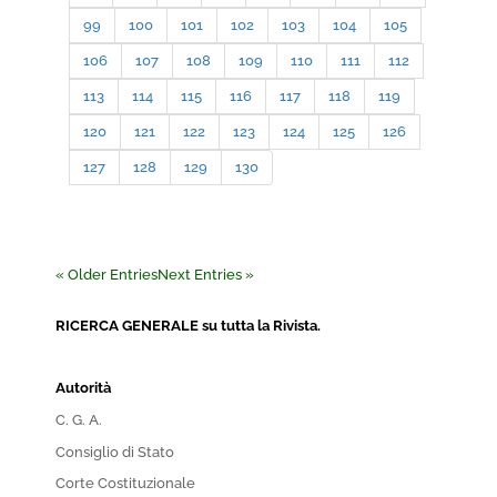
99
100
101
102
103
104
105
106
107
108
109
110
111
112
113
114
115
116
117
118
119
120
121
122
123
124
125
126
127
128
129
130
« Older Entries
Next Entries »
RICERCA GENERALE su tutta la Rivista.
Autorità
C. G. A.
Consiglio di Stato
Corte Costituzionale