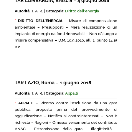
TAR LOMBARDIA, Brescia – 4 giugno 2018
Autorità:
T. A. R. |
Categoria:
Diritto dell'energia
*
DIRITTO DELL’ENERGIA
– Misure di compensazione
ambientale – Presupposti – Mera realizzazione di un
impianto di energia da fonti rinnovabili – Non dà luogo a
misura compensativa – D.M. 10.9.2010, all. 1, punto 14.15
e 2
TAR LAZIO, Roma – 1 giugno 2018
Autorità:
T. A. R. |
Categoria:
Appalti
*
APPALTI
– Ricorso contro l’esclusione da una gara
pubblica, proposto prima del provvedimento di
aggiudicazione – Notifica ai controinteressati – Non è
richiesta – Ragioni – Omesso versamento del contributo
ANAC – Estromissione dalla gara – Illegittimità –