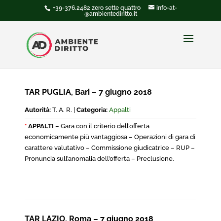
+39-376.2482 zero sette quattro
info-at-
@ambientediritto.it
TAR PUGLIA, Bari – 7 giugno 2018
Autorità:
T. A. R. |
Categoria:
Appalti
*
APPALTI
– Gara con il criterio dell’offerta
economicamente più vantaggiosa – Operazioni di gara di
carattere valutativo – Commissione giudicatrice – RUP –
Pronuncia sull’anomalia dell’offerta – Preclusione.
TAR LAZIO, Roma – 7 giugno 2018