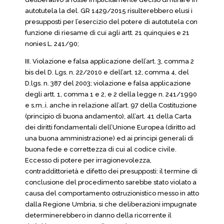
autotutela la del. GR 1429/2015 risulterebbero elusi i
presupposti per l’esercizio del potere di autotutela con
funzione di riesame di cui agli artt. 21 quinquies e 21
nonies L. 241/90;
III. Violazione e falsa applicazione dell’art. 3, comma 2
bis del D. Lgs. n. 22/2010 e dell’art. 12, comma 4, del
D.lgs. n. 387 del 2003; violazione e falsa applicazione
degli artt. 1, comma 1 e 2, e 2 della legge n. 241/1990
e s.m..i. anche in relazione all’art. 97 della Costituzione
(principio di buona andamento), all’art. 41 della Carta
dei diritti fondamentali dell’Unione Europea (diritto ad
una buona amministrazione) ed ai principi generali di
buona fede e correttezza di cui al codice civile.
Eccesso di potere per irragionevolezza,
contraddittorietà e difetto dei presupposti: il termine di
conclusione del procedimento sarebbe stato violato a
causa del comportamento ostruzionistico messo in atto
dalla Regione Umbria, si che deliberazioni impugnate
determinerebbero in danno della ricorrente il