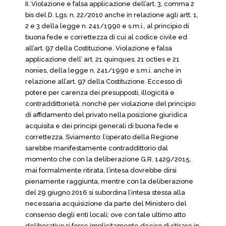
II. Violazione e falsa applicazione dell’art. 3, comma 2
bis del D. Lgs. n. 22/2010 anche in relazione agli artt. 1,
2 e 3 della legge n. 241/1990 e s.m.i., al principio di
buona fede e correttezza di cui al codice civile ed
all’art. 97 della Costituzione. Violazione e falsa
applicazione dell’ art. 21 quinques, 21 octies e 21
nonies, della legge n. 241/1990 e s.m.i. anche in
relazione all’art. 97 della Costituzione. Eccesso di
potere per carenza dei presupposti, illogicità e
contraddittorietà, nonché per violazione del principio
di affidamento del privato nella posizione giuridica
acquisita e dei principi generali di buona fede e
correttezza. Sviamento: l’operato della Regione
sarebbe manifestamente contraddittorio dal
momento che con la deliberazione G.R. 1429/2015,
mai formalmente ritirata, l’intesa dovrebbe dirsi
pienamente raggiunta, mentre con la deliberazione
del 29 giugno 2016 si subordina l’intesa stessa alla
necessaria acquisizione da parte del Ministero del
consenso degli enti locali; ove con tale ultimo atto
deliberativo si fosse implicitamente deciso di ritirare in