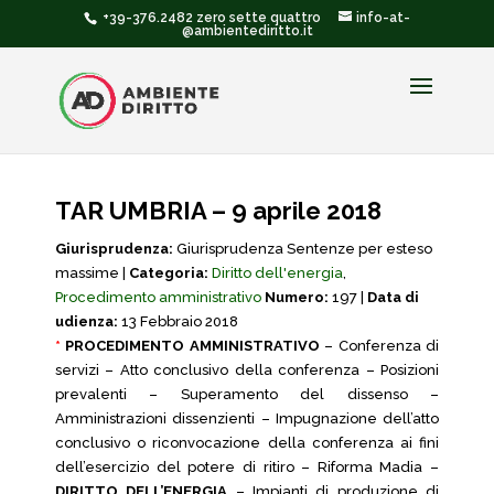
+39-376.2482 zero sette quattro
info-at-
@ambientediritto.it
TAR UMBRIA – 9 aprile 2018
Giurisprudenza:
Giurisprudenza Sentenze per esteso
massime |
Categoria:
Diritto dell'energia
,
Procedimento amministrativo
Numero:
197 |
Data di
udienza:
13 Febbraio 2018
*
PROCEDIMENTO AMMINISTRATIVO
– Conferenza di
servizi – Atto conclusivo della conferenza – Posizioni
prevalenti – Superamento del dissenso –
Amministrazioni dissenzienti – Impugnazione dell’atto
conclusivo o riconvocazione della conferenza ai fini
dell’esercizio del potere di ritiro – Riforma Madia –
DIRITTO DELL’ENERGIA
– Impianti di produzione di