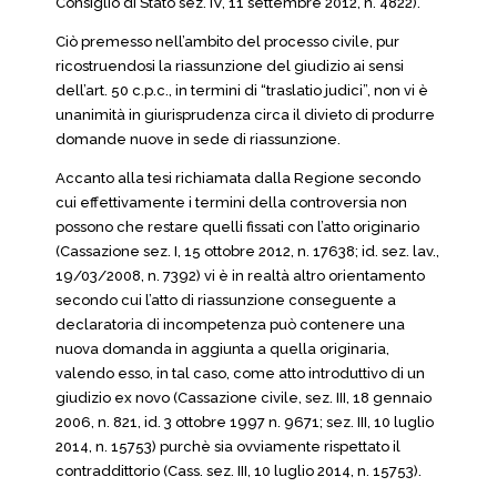
Consiglio di Stato sez. IV, 11 settembre 2012, n. 4822).
Ciò premesso nell’ambito del processo civile, pur
ricostruendosi la riassunzione del giudizio ai sensi
dell’art. 50 c.p.c., in termini di “traslatio judici”, non vi è
unanimità in giurisprudenza circa il divieto di produrre
domande nuove in sede di riassunzione.
Accanto alla tesi richiamata dalla Regione secondo
cui effettivamente i termini della controversia non
possono che restare quelli fissati con l’atto originario
(Cassazione sez. I, 15 ottobre 2012, n. 17638; id. sez. lav.,
19/03/2008, n. 7392) vi è in realtà altro orientamento
secondo cui l’atto di riassunzione conseguente a
declaratoria di incompetenza può contenere una
nuova domanda in aggiunta a quella originaria,
valendo esso, in tal caso, come atto introduttivo di un
giudizio ex novo (Cassazione civile, sez. III, 18 gennaio
2006, n. 821, id. 3 ottobre 1997 n. 9671; sez. III, 10 luglio
2014, n. 15753) purchè sia ovviamente rispettato il
contraddittorio (Cass. sez. III, 10 luglio 2014, n. 15753).