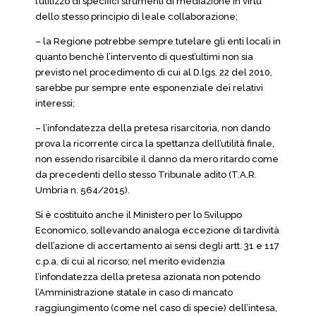
l’utilizzo di specifici strumenti di mediazione in virtù
dello stesso principio di leale collaborazione;
– la Regione potrebbe sempre tutelare gli enti locali in
quanto benchè l’intervento di quest’ultimi non sia
previsto nel procedimento di cui al D.lgs. 22 del 2010,
sarebbe pur sempre ente esponenziale dei relativi
interessi;
– l’infondatezza della pretesa risarcitoria, non dando
prova la ricorrente circa la spettanza dell’utilità finale,
non essendo risarcibile il danno da mero ritardo come
da precedenti dello stesso Tribunale adito (T.A.R.
Umbria n. 564/2015).
Si è costituito anche il Ministero per lo Sviluppo
Economico, sollevando analoga eccezione di tardività
dell’azione di accertamento ai sensi degli artt. 31 e 117
c.p.a. di cui al ricorso; nel merito evidenzia
l’infondatezza della pretesa azionata non potendo
l’Amministrazione statale in caso di mancato
raggiungimento (come nel caso di specie) dell’intesa,