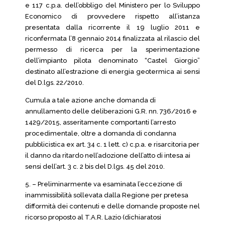
e 117 c.p.a. dell’obbligo del Ministero per lo Sviluppo
Economico di provvedere rispetto all’istanza
presentata dalla ricorrente il 19 luglio 2011 e
riconfermata l’8 gennaio 2014 finalizzata al rilascio del
permesso di ricerca per la sperimentazione
dell’impianto pilota denominato “Castel Giorgio”
destinato all’estrazione di energia geotermica ai sensi
del D.lgs. 22/2010.
Cumula a tale azione anche domanda di
annullamento delle deliberazioni G.R. nn. 736/2016 e
1429/2015, asseritamente comportanti l’arresto
procedimentale, oltre a domanda di condanna
pubblicistica ex art. 34 c. 1 lett. c) c.p.a. e risarcitoria per
il danno da ritardo nell’adozione dell’atto di intesa ai
sensi dell’art. 3 c. 2 bis del D.lgs. 45 del 2010.
5. – Preliminarmente va esaminata l’eccezione di
inammissibilità sollevata dalla Regione per pretesa
difformità dei contenuti e delle domande proposte nel
ricorso proposto al T.A.R. Lazio (dichiaratosi