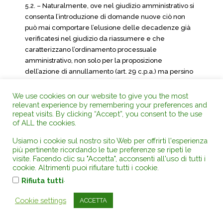
5.2. – Naturalmente, ove nel giudizio amministrativo si
consenta l’introduzione di domande nuove ciò non
può mai comportare l’elusione delle decadenze già
verificatesi nel giudizio da riassumere e che
caratterizzano l’ordinamento processuale
amministrativo, non solo per la proposizione
dell’azione di annullamento (art. 29 c.p.a.) ma persino
per quelle di accertamento di cui agli artt. 31 c. 2
(silenzio – inadempimento) e 31 c. 4 (nullità) del
We use cookies on our website to give you the most
relevant experience by remembering your preferences and
vigente codice del processo amministrativo.
repeat visits. By clicking “Accept”, you consent to the use
5.3. – Tanto premesso ritiene il Collegio come le
of ALL the cookies.
domande nuove enunciate dalla ricorrente nell’atto di
Usiamo i cookie sul nostro sito Web per offrirti l'esperienza
riassunzione, notificato il 18 luglio 2017, eludano
più pertinente ricordando le tue preferenze se ripeti le
effettivamente termini decadenziali stabiliti dal
visite. Facendo clic su "Accetta", acconsenti all'uso di tutti i
Codice del processo amministrativo. Infatti
cookie. Altrimenti puoi rifiutare tutti i cookie.
l’ampliamento della domanda di accertamento
.
Rifiuta tutti
dell’illegittimità del silenzio inadempimento nei
confronti della Regione Umbria appare elusiva del
Cookie settings
ACCETTA
termine di cui all’art. 31 c. 2 c.p.a. anche ove il “dies a
quo” del termine di inizio del procedimento venga