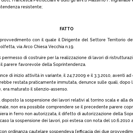
dott. Francesca Petrucciani e uditi gli avv.ti Massimo F. Ingravalle
ntendenza resistente;
FATTO
 provvedimento con il quale il Dirigente del Settore Territorio 
Molfetta, via Arco Chiesa Vecchia n.19.
permesso di costruire per la realizzazione di lavori di ristrutturaz
, il parere favorevole della Soprintendenza.
 inizio attività in variante, il 24.7.2009 e il 3.3.2010, aventi ad 
sarebbe restata praticamente immutata, denunce sulle quali, dopo 
 era maturato il silenzio-assenso.
isposto la sospensione dei lavori relativi al torrino scala e alla 
nale, non era possibile comprendere se il precedente parere copriv
iera in ferro non autorizzata, il difetto di autorizzazione della So
aso la sospensione dei lavori, poi estesa con nota del 10.6.2010 a tu
con ordinanza cautelare sospendeva l’efficacia dei due provvedimen