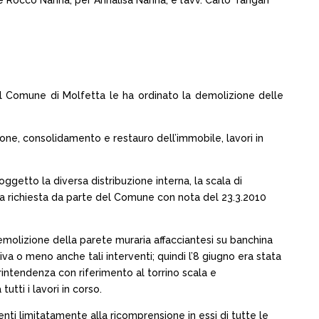
 e Rocco Nanna, per Annalisa Nanna, e l’avv. Carlo Tangari
del Comune di Molfetta le ha ordinato la demolizione delle
ione, consolidamento e restauro dell’immobile, lavori in
oggetto la diversa distribuzione interna, la scala di
la richiesta da parte del Comune con nota del 23.3.2010
demolizione della parete muraria affacciantesi su banchina
a o meno anche tali interventi; quindi l’8 giugno era stata
printendenza con riferimento al torrino scala e
tti i lavori in corso.
ti limitatamente alla ricomprensione in essi di tutte le