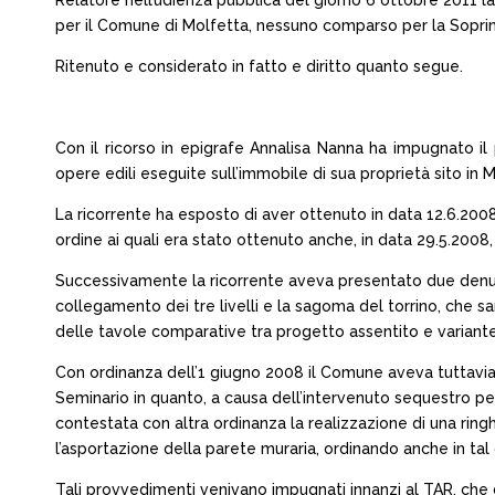
Relatore nell’udienza pubblica del giorno 6 ottobre 2011 la 
per il Comune di Molfetta, nessuno comparso per la Sopri
Ritenuto e considerato in fatto e diritto quanto segue.
Con il ricorso in epigrafe Annalisa Nanna ha impugnato il
opere edili eseguite sull’immobile di sua proprietà sito in 
La ricorrente ha esposto di aver ottenuto in data 12.6.2008 
ordine ai quali era stato ottenuto anche, in data 29.5.2008
Successivamente la ricorrente aveva presentato due denunce di
collegamento dei tre livelli e la sagoma del torrino, che 
delle tavole comparative tra progetto assentito e variante,
Con ordinanza dell’1 giugno 2008 il Comune aveva tuttavia d
Seminario in quanto, a causa dell’intervenuto sequestro pe
contestata con altra ordinanza la realizzazione di una ringh
l’asportazione della parete muraria, ordinando anche in tal c
Tali provvedimenti venivano impugnati innanzi al TAR, che 