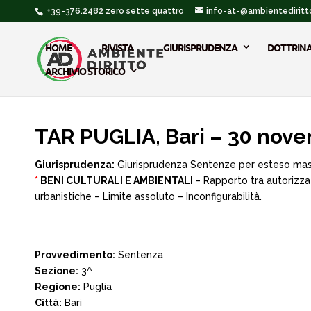
+39-376.2482 zero sette quattro
info-at-@ambientediritto
HOME
RIVISTA
GIURISPRUDENZA
DOTTRIN
ARCHIVIO STORICO
TAR PUGLIA, Bari – 30 nov
Giurisprudenza:
Giurisprudenza Sentenze per esteso ma
*
BENI CULTURALI E AMBIENTALI
– Rapporto tra autorizza
urbanistiche – Limite assoluto – Inconfigurabilità.
Provvedimento:
Sentenza
Sezione:
3^
Regione:
Puglia
Città:
Bari