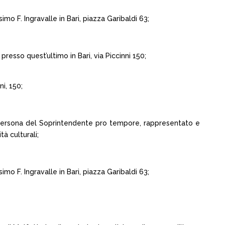
o F. Ingravalle in Bari, piazza Garibaldi 63;
esso quest’ultimo in Bari, via Piccinni 150;
i, 150;
in persona del Soprintendente pro tempore, rappresentato e
tà culturali;
o F. Ingravalle in Bari, piazza Garibaldi 63;