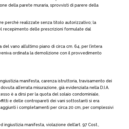
one della parete muraria, sprovvisti di parere della
re perché realizzate senza titolo autorizzativo; la
el recepimento delle prescrizioni formulate dal
el vano all’ultimo piano di circa cm. 64, per l’intera
veniva ordinata la demolizione con il provvedimento
ingiustizia manifesta, carenza istruttoria, travisamento dei
vuta all’errata misurazione, già evidenziata nella D.I.A.
stesso è a dirsi per la quota del solaio condominiale,
tti e delle contropareti dei vani sottostanti si era
ano aggiunti i completamenti per circa 20 cm, per complessivi
 ingiustizia manifesta, violazione dell’art. 97 Cost.,