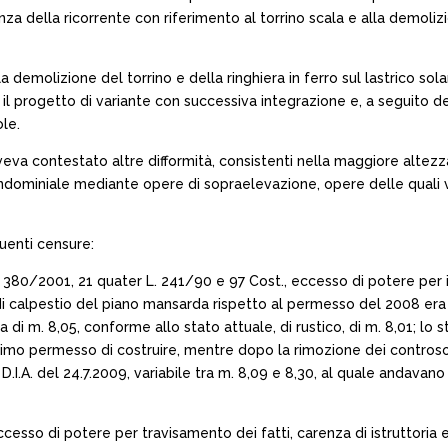
za della ricorrente con riferimento al torrino scala e alla demolizi
demolizione del torrino e della ringhiera in ferro sul lastrico sola
il progetto di variante con successiva integrazione e, a seguito d
le.
va contestato altre difformità, consistenti nella maggiore altezza d
ondominiale mediante opere di sopraelevazione, opere delle quali 
uenti censure:
.r. 380/2001, 21 quater L. 241/90 e 97 Cost., eccesso di potere per 
di calpestio del piano mansarda rispetto al permesso del 2008 era do
a di m. 8,05, conforme allo stato attuale, di rustico, di m. 8,01; lo 
rimo permesso di costruire, mentre dopo la rimozione dei controsoffi
a D.I.A. del 24.7.2009, variabile tra m. 8,09 e 8,30, al quale andav
ccesso di potere per travisamento dei fatti, carenza di istruttoria ed