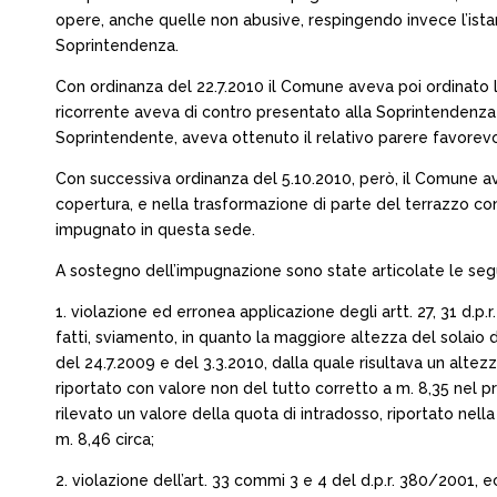
opere, anche quelle non abusive, respingendo invece l’istan
Soprintendenza.
Con ordinanza del 22.7.2010 il Comune aveva poi ordinato la 
ricorrente aveva di contro presentato alla Soprintendenza 
Soprintendente, aveva ottenuto il relativo parere favorevo
Con successiva ordinanza del 5.10.2010, però, il Comune ave
copertura, e nella trasformazione di parte del terrazzo c
impugnato in questa sede.
A sostegno dell’impugnazione sono state articolate le seg
1. violazione ed erronea applicazione degli artt. 27, 31 d.p
fatti, sviamento, in quanto la maggiore altezza del solaio 
del 24.7.2009 e del 3.3.2010, dalla quale risultava un altezz
riportato con valore non del tutto corretto a m. 8,35 nel p
rilevato un valore della quota di intradosso, riportato nell
m. 8,46 circa;
2. violazione dell’art. 33 commi 3 e 4 del d.p.r. 380/2001, e