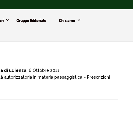
ri
Gruppo Editoriale
Chi siamo
a di udienza:
6 Ottobre 2011
 autorizzatoria in materia paesaggistica – Prescrizioni