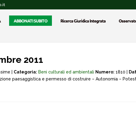
.it
A
ABBONATI SUBITO
Ricerca Giuridica Integrata
Osservato
embre 2011
ssime |
Categoria:
Beni culturali ed ambientali
Numero:
1810 |
Dat
zione paesaggistica e permesso di costruire – Autonomia – Potestà