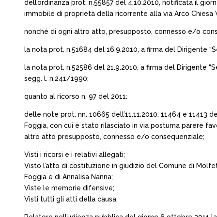
dell’ordinanza prot. n.55857 del 4.10.2010, notificata il gi
immobile di proprietà della ricorrente alla via Arco Chiesa 
nonché di ogni altro atto, presupposto, connesso e/o co
la nota prot. n.51684 del 16.9.2010, a firma del Dirigente “
la nota prot. n.52586 del 21.9.2010, a firma del Dirigente 
segg. l. n.241/1990;
quanto al ricorso n. 97 del 2011:
delle note prot. nn. 10665 dell’11.11.2010, 11464 e 11413 de
Foggia, con cui è stato rilasciato in via postuma parere fav
altro atto presupposto, connesso e/o consequenziale;
Visti i ricorsi e i relativi allegati;
Visto l’atto di costituzione in giudizio del Comune di Molfe
Foggia e di Annalisa Nanna;
Viste le memorie difensive;
Visti tutti gli atti della causa;