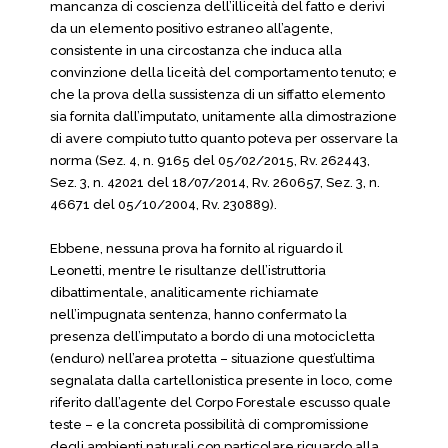
mancanza di coscienza dell’illiceità del fatto e derivi
da un elemento positivo estraneo all’agente,
consistente in una circostanza che induca alla
convinzione della liceità del comportamento tenuto; e
che la prova della sussistenza di un siffatto elemento
sia fornita dall’imputato, unitamente alla dimostrazione
di avere compiuto tutto quanto poteva per osservare la
norma (Sez. 4, n. 9165 del 05/02/2015, Rv. 262443,
Sez. 3, n. 42021 del 18/07/2014, Rv. 260657, Sez. 3, n.
46671 del 05/10/2004, Rv. 230889).
Ebbene, nessuna prova ha fornito al riguardo il
Leonetti, mentre le risultanze dell’istruttoria
dibattimentale, analiticamente richiamate
nell’impugnata sentenza, hanno confermato la
presenza dell’imputato a bordo di una motocicletta
(enduro) nell’area protetta – situazione quest’ultima
segnalata dalla cartellonistica presente in loco, come
riferito dall’agente del Corpo Forestale escusso quale
teste – e la concreta possibilità di compromissione
degli ambienti naturali con particolare riguardo alla