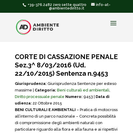
+39-376.2482 zero sette quattro
info-at-
@ambientediritto.it
CORTE DI CASSAZIONE PENALE
Sez.3^ 8/03/2016 (Ud.
22/10/2015) Sentenza n.9453
Giurisprudenza:
Giurisprudenza Sentenze per esteso
massime |
Categoria:
Beni culturali ed ambientali
,
Diritto processuale penale
Numero:
9453 |
Data di
udienza:
22 Ottobre 2015
BENI CULTURALI E AMBIENTALI
– Pratica di motocross
all’interno di un parco nazionale – Concreta possibilità
di compromissione degli ambienti naturali con
particolare riguardo alla flora e alla fauna e ai rispettivi