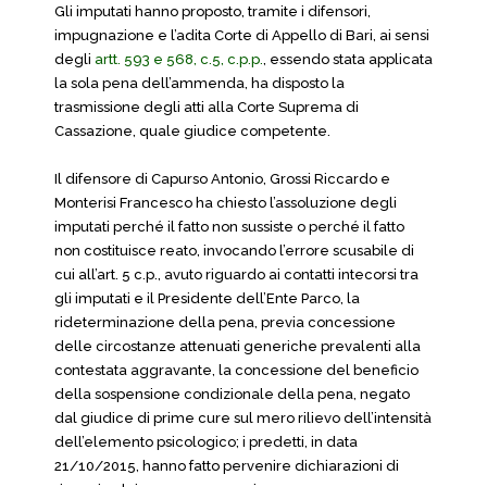
Gli imputati hanno proposto, tramite i difensori,
impugnazione e l’adita Corte di Appello di Bari, ai sensi
degli
artt. 593 e 568, c.5, c.p.p.
, essendo stata applicata
la sola pena dell’ammenda, ha disposto la
trasmissione degli atti alla Corte Suprema di
Cassazione, quale giudice competente.
Il difensore di Capurso Antonio, Grossi Riccardo e
Monterisi Francesco ha chiesto l’assoluzione degli
imputati perché il fatto non sussiste o perché il fatto
non costituisce reato, invocando l’errore scusabile di
cui all’art. 5 c.p., avuto riguardo ai contatti intecorsi tra
gli imputati e il Presidente dell’Ente Parco, la
rideterminazione della pena, previa concessione
delle circostanze attenuati generiche prevalenti alla
contestata aggravante, la concessione del beneficio
della sospensione condizionale della pena, negato
dal giudice di prime cure sul mero rilievo dell’intensità
dell’elemento psicologico; i predetti, in data
21/10/2015, hanno fatto pervenire dichiarazioni di