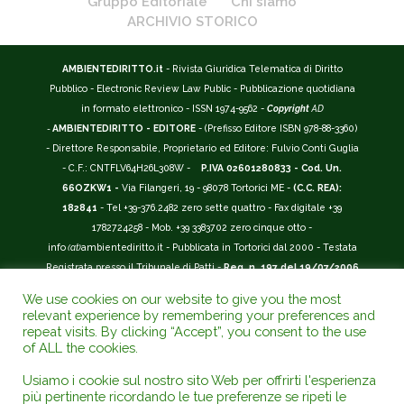
Gruppo Editoriale
Chi siamo
ARCHIVIO STORICO
AMBIENTEDIRITTO.it
- Rivista Giuridica Telematica di Diritto
Pubblico - Electronic Review Law Public - Pubblicazione quotidiana
in formato elettronico - ISSN 1974-9562 -
Copyright
AD
-
AMBIENTEDIRITTO - EDITORE
- (Prefisso Editore ISBN 978-88-3360)
- Direttore Responsabile, Proprietario ed Editore: Fulvio Conti Guglia
- C.F.: CNTFLV64H26L308W -
P.IVA 02601280833 - Cod. Un.
66OZKW1 -
Via Filangeri, 19 - 98078 Tortorici ME -
(C.C. REA):
182841
- Tel +39-376.2482 zero sette quattro - Fax digitale +39
1782724258 - Mob. +39 3383702 zero cinque otto -
info
(at)
ambientediritto.it - Pubblicata in Tortorici dal 2000 - Testata
Registrata presso il Tribunale di Patti -
Reg. n. 197 del 19/07/2006
-
(BarCode 9 771974 956204)
-
R.O.C. n. 44135.
We use cookies on our website to give you the most
__________
relevant experience by remembering your preferences and
La Rivista Giuridica
AMBIENTEDIRITTO.IT
-
ISSN 1974-9562
è
repeat visits. By clicking “Accept”, you consent to the use
of ALL the cookies.
riconosciuta ed inserita nell'Area 12 - (
Classe A
) -
Riviste Scientifiche
Giuridiche.
ANVUR
: Agenzia Nazionale di Valutazione del Sistema
Usiamo i cookie sul nostro sito Web per offrirti l'esperienza
Universitario e della Ricerca (D.P.R. n.76/2010). Valutazione della Qualità della
più pertinente ricordando le tue preferenze se ripeti le