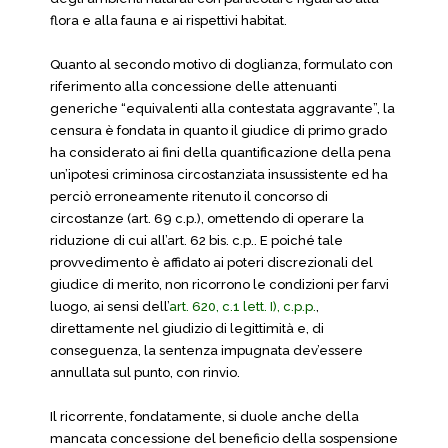
flora e alla fauna e ai rispettivi habitat.
Quanto al secondo motivo di doglianza, formulato con
riferimento alla concessione delle attenuanti
generiche “equivalenti alla contestata aggravante”, la
censura è fondata in quanto il giudice di primo grado
ha considerato ai fini della quantificazione della pena
un’ipotesi criminosa circostanziata insussistente ed ha
perciò erroneamente ritenuto il concorso di
circostanze (art. 69 c.p.), omettendo di operare la
riduzione di cui all’art. 62 bis. c.p.. E poiché tale
provvedimento è affidato ai poteri discrezionali del
giudice di merito, non ricorrono le condizioni per farvi
luogo, ai sensi dell’
art. 620, c.1 lett. I), c.p.p.
,
direttamente nel giudizio di legittimità e, di
conseguenza, la sentenza impugnata dev’essere
annullata sul punto, con rinvio.
Il ricorrente, fondatamente, si duole anche della
mancata concessione del beneficio della sospensione