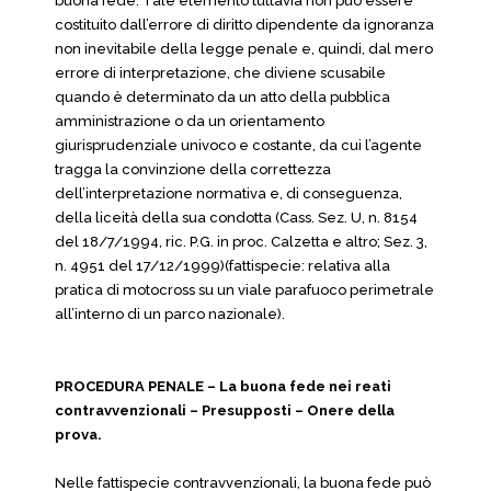
buona fede. Tale elemento tuttavia non può essere
costituito dall’errore di diritto dipendente da ignoranza
non inevitabile della legge penale e, quindi, dal mero
errore di interpretazione, che diviene scusabile
quando è determinato da un atto della pubblica
amministrazione o da un orientamento
giurisprudenziale univoco e costante, da cui l’agente
tragga la convinzione della correttezza
dell’interpretazione normativa e, di conseguenza,
della liceità della sua condotta (Cass. Sez. U, n. 8154
del 18/7/1994, ric. P.G. in proc. Calzetta e altro; Sez. 3,
n. 4951 del 17/12/1999)(fattispecie: relativa alla
pratica di motocross su un viale parafuoco perimetrale
all’interno di un parco nazionale).
PROCEDURA PENALE – La buona fede nei reati
contravvenzionali – Presupposti – Onere della
prova.
Nelle fattispecie contravvenzionali, la buona fede può