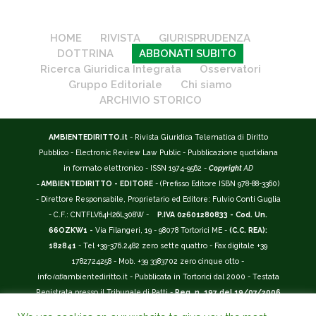
HOME
RIVISTA
GIURISPRUDENZA
DOTTRINA
ABBONATI SUBITO
Ricerca Giuridica Integrata
Osservatori
Gruppo Editoriale
Chi siamo
ARCHIVIO STORICO
AMBIENTEDIRITTO.it
- Rivista Giuridica Telematica di Diritto
Pubblico - Electronic Review Law Public - Pubblicazione quotidiana
in formato elettronico - ISSN 1974-9562 -
Copyright
AD
-
AMBIENTEDIRITTO - EDITORE
- (Prefisso Editore ISBN 978-88-3360)
- Direttore Responsabile, Proprietario ed Editore: Fulvio Conti Guglia
- C.F.: CNTFLV64H26L308W -
P.IVA 02601280833 - Cod. Un.
66OZKW1 -
Via Filangeri, 19 - 98078 Tortorici ME -
(C.C. REA):
182841
- Tel +39-376.2482 zero sette quattro - Fax digitale +39
1782724258 - Mob. +39 3383702 zero cinque otto -
info
(at)
ambientediritto.it - Pubblicata in Tortorici dal 2000 - Testata
Registrata presso il Tribunale di Patti -
Reg. n. 197 del 19/07/2006
-
(BarCode 9 771974 956204)
-
R.O.C. n. 44135.