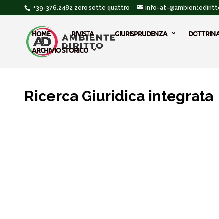
+39-376.2482 zero sette quattro
info-at-@ambientediritto
HOME
RIVISTA
GIURISPRUDENZA
DOTTRIN
ARCHIVIO STORICO
Ricerca Giuridica integrata