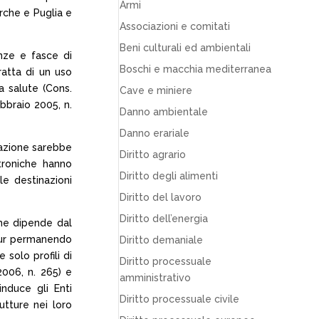
Armi
arche e Puglia e
Associazioni e comitati
Beni culturali ed ambientali
nze e fasce di
Boschi e macchia mediterranea
ratta di un uso
a salute (Cons.
Cave e miniere
ebbraio 2005, n.
Danno ambientale
Danno erariale
llazione sarebbe
Diritto agrario
ttroniche hanno
Diritto degli alimenti
le destinazioni
Diritto del lavoro
Diritto dell’energia
che dipende dal
(pur permanendo
Diritto demaniale
 solo profili di
Diritto processuale
2006, n. 265) e
amministrativo
nduce gli Enti
Diritto processuale civile
rutture nei loro