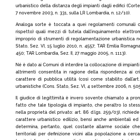
urbanistico della distanza degli impianti dagli edifici (Cor
7 novembre 2003, n. 331, sulla LR Lombardia, n. 12/10).
Analoga sorte è toccata a quei regolamenti comunali che
rispetto) quali mezzi di tutela dall’inquinamento elettro
improprio di strumenti di regolamentazione urbanistica nel
Stato, Sez. VI, 15 luglio 2010, n. 4557; TAR Emilia Romagna
450; TAR Lombardia, Sez. II, 27 maggio 2005, n. 1113).
Né è dato ai Comuni di interdire la collocazione di impiant
altrimenti consentita in ragione della rispondenza ai cri
carattere di pubblica utilità (così come stabilito dall’a
urbanistiche (Cons. Stato, Sez. VI, 4 settembre 2006, n. 505
Il giudice di legittimità è invero sovente chiamato a pro
fatto che tale tipologia di impianto, che peraltro lo ste
nella proprietà del privato: art. 86 d.lgs. 259/03), richie
carattere urbanistico edilizio, bensì anche ambientali ed
determina, pertanto, quel costante allarme sociale ch
territoriali per definizione vicini alla popolazione a cerc