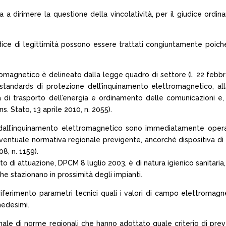
dirimere la questione della vincolatività, per il giudice ordinari
Giudice di legittimità possono essere trattati congiuntamente poich
omagnetico è delineato dalla legge quadro di settore (l. 22 febbra
i standards di protezione dell’inquinamento elettromagnetico, 
i trasporto dell’energia e ordinamento delle comunicazioni e, in
ons. Stato, 13 aprile 2010, n. 2055).
 dall’inquinamento elettromagnetico sono immediatamente operat
ventuale normativa regionale previgente, ancorchè dispositiva di cr
8, n. 1159).
to di attuazione, DPCM 8 luglio 2003, è di natura igienico sanitari
che stazionano in prossimità degli impianti.
riferimento parametri tecnici quali i valori di campo elettromag
medesimi.
ionale di norme regionali che hanno adottato quale criterio di pre