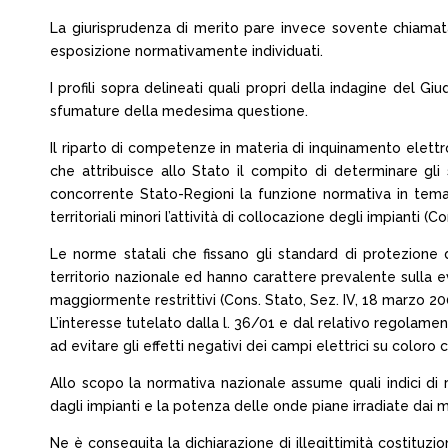
La giurisprudenza di merito pare invece sovente chiamata a 
esposizione normativamente individuati.
I profili sopra delineati quali propri della indagine del 
sfumature della medesima questione.
Il riparto di competenze in materia di inquinamento elettr
che attribuisce allo Stato il compito di determinare gl
concorrente Stato-Regioni la funzione normativa in tema d
territoriali minori l’attività di collocazione degli impianti (C
Le norme statali che fissano gli standard di protezione
territorio nazionale ed hanno carattere prevalente sulla e
maggiormente restrittivi (Cons. Stato, Sez. IV, 18 marzo 200
L’interesse tutelato dalla l. 36/01 e dal relativo regolamen
ad evitare gli effetti negativi dei campi elettrici su coloro 
Allo scopo la normativa nazionale assume quali indici di 
dagli impianti e la potenza delle onde piane irradiate dai 
Ne è conseguita la dichiarazione di illegittimità costituz