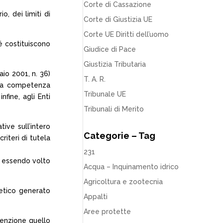
Corte di Cassazione
o, dei limiti di
Corte di Giustizia UE
Corte UE Diritti dell’uomo
é costituiscono
Giudice di Pace
Giustizia Tributaria
io 2001, n. 36)
T. A. R.
alla competenza
Tribunale UE
fine, agli Enti
Tribunali di Merito
ive sull’intero
Categorie – Tag
iteri di tutela
231
a, essendo volto
Acqua – Inquinamento idrico
Agricoltura e zootecnia
netico generato
Appalti
Aree protette
venzione quello