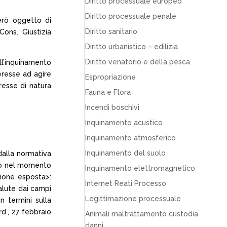
Diritto processuale europeo
Diritto processuale penale
però oggetto di
Diritto sanitario
ons. Giustizia
Diritto urbanistico – edilizia
Diritto venatorio e della pesca
l’inquinamento
teresse ad agire
Espropriazione
resse di natura
Fauna e Flora
Incendi boschivi
Inquinamento acustico
Inquinamento atmosferico
Inquinamento del suolo
dalla normativa
rio nel momento
Inquinamento elettromagnetico
zione esposta>:
Internet Reati Processo
salute dai campi
Legittimazione processuale
n termini sulla
d., 27 febbraio
Animali maltrattamento custodia
danni…