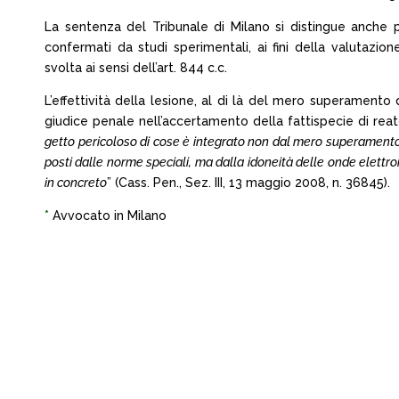
La sentenza del Tribunale di Milano si distingue anche pe
confermati da studi sperimentali, ai fini della valutazion
svolta ai sensi dell’art. 844 c.c.
L’effettività della lesione, al di là del mero superamento 
giudice penale nell’accertamento della fattispecie di reat
getto pericoloso di cose è integrato non dal mero superamento, 
posti dalle norme speciali, ma dalla idoneità delle onde elett
in concreto
” (Cass. Pen., Sez. III, 13 maggio 2008, n. 36845).
*
Avvocato in Milano