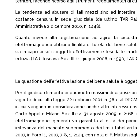
territori, facendo ricorso agli strumenti regolamentari di c
La tendenza ad abusare di tali mezzi sino ad interdire s
costante censura in sede giudiziale (da ultimo TAR Pale
Amministrativa 2 dicembre 2010, n. 1448).
Quanto invece alla legittimazione ad agire, la circos
elettromagnetico abbiano finalità di tutela del bene salute
sia in capo ai soli soggetti effettivamente lesi dalle irr
edilizia (TAR Toscana, Sez. III, 11 giugno 2006, n. 1590; TAR
La questione dell’effettiva lesione del bene salute è oggett
Per il giudice di merito <i parametri massimi di esposizio
vigente di cui alla legge 22 febbraio 2001, n. 36 e al DPC
in cui vengano in considerazione anche altri interessi cos
Corte Appello Milano, Sez. II civ., 31 agosto 2009, n. 2168, 
elettromagnetici generati va garantita al di là dei para
irrilevanza del mancato superamento dei limiti tabellari l
2007, in Foro It., 2007, 7-8, 1, 2124, con nota di F. Mattassogl