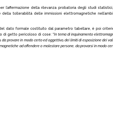
r l’affermazione della rilevanza probatoria degli studi statistic
e della tollerabilità delle immissioni elettromagnetiche nell’ambi
del dato formale costituito dal parametro tabellare, è poi criteri
o di getto pericoloso di cose: “
In tema di inquinamento elettromagnet
da provare in modo certo ed oggettivo, dei limiti di esposizione dei val
romagnetiche ad offendere o molestare persone, da provarsi in modo cert