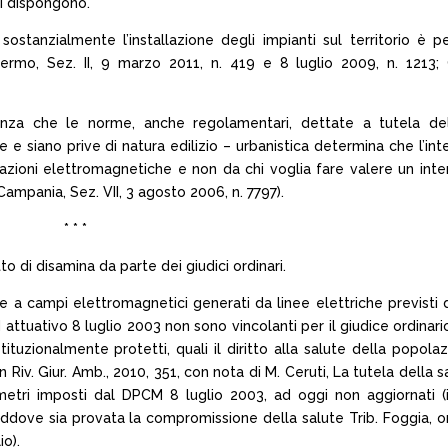
ui dispongono.
ostanzialmente l’installazione degli impianti sul territorio è 
rmo, Sez. II, 9 marzo 2011, n. 419 e 8 luglio 2009, n. 1213; C
tanza che le norme, anche regolamentari, dettate a tutela del
 e siano prive di natura edilizio – urbanistica determina che l’in
adiazioni elettromagnetiche e non da chi voglia fare valere un inte
 Campania, Sez. VII, 3 agosto 2006, n. 7797).
* * *
o di disamina da parte dei giudici ordinari.
ne a campi elettromagnetici generati da linee elettriche previsti 
M attuativo 8 luglio 2003 non sono vincolanti per il giudice ordina
tituzionalmente protetti, quali il diritto alla salute della popola
in Riv. Giur. Amb., 2010, 351, con nota di M. Ceruti, La tutela della 
metri imposti dal DPCM 8 luglio 2003, ad oggi non aggiornati (i
addove sia provata la compromissione della salute Trib. Foggia, or
io).