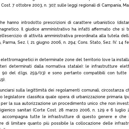
te Cost. 7 ottobre 2003, n. 307, sulle leggi regionali di Campania, M
 hanno introdotto prescrizioni di carattere urbanistico (dista
magnetico. Il giudice amministrativo ha infatti affermato che si t
l’esercizio di attività amministrativa preordinata alla tutela dell
, Parma, Sez. I, 21 giugno 2006, n. 294; Cons. Stato, Sez. IV. 14 f
i elettromagnetici in determinate zone del territorio (ove la insta
teri determinati dalla normativa statale): le infrastrutture ele
rt. 90 del d.lgs. 259/03) e sono pertanto compatibili con tutte 
9).
nunciarsi sulla legittimità dei regolamenti comunali, circostanza 
sso legislatore classifica quale opera di urbanizzazione primaria 
de per la sua autorizzazione un procedimento unico che non investe
 igienico sanitari (Corte Cost. 28 marzo 2006, n. 129 e 6 luglio 
e accompagna tutte le infrastrutture di questo genere e che i
are di limitare quanto più possibile la collocazione delle infrast