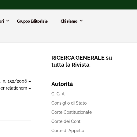
ri
Gruppo Editoriale
Chi siamo
RICERCA GENERALE su
tutta la Rivista.
gs. n. 152/2006 –
Autorità
per relationem –
C. G. A.
Consiglio di Stato
Corte Costituzionale
Corte dei Conti
Corte di Appello