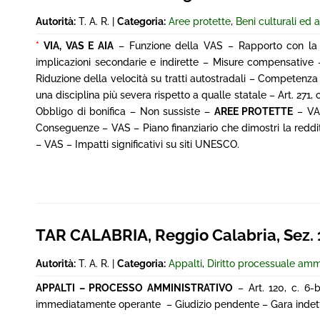
Autorità:
T. A. R. |
Categoria:
Aree protette
,
Beni culturali ed 
*
VIA, VAS E AIA
– Funzione della VAS – Rapporto con la VI
implicazioni secondarie e indirette – Misure compensative 
Riduzione della velocità su tratti autostradali – Competenza
una disciplina più severa rispetto a qualle statale – Art. 271, 
Obbligo di bonifica – Non sussiste –
AREE PROTETTE
– VAS
Conseguenze – VAS – Piano finanziario che dimostri la redditi
– VAS – Impatti significativi su siti UNESCO.
TAR CALABRIA, Reggio Calabria, Sez. 1^
Autorità:
T. A. R. |
Categoria:
Appalti
,
Diritto processuale amm
APPALTI – PROCESSO AMMINISTRATIVO
– Art. 120, c. 6-b
immediatamente operante – Giudizio pendente – Gara indetta a