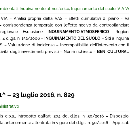
ambientali
,
Inquinamento atmosferico
,
Inquinamento del suolo
,
VIA V
A – Analisi propria della VAS – Effetti cumulativi di piano – Va
– corrispondenza temporale con l’effetto nocivo da controbilanciar
 regionale – Esclusione –
INQUINAMENTO ATMOSFERICO
– Regioni 
c. 4 d.lgs. n. 152/2006 –
INQUINAMENTO DEL SUOLO
– Siti a inquin
 – Valutazione di incidenza – Incompatibilità dell’intervento con il
vità degli investimenti previsti – Non è richiesto –
BENI CULTURALI
 – 23 luglio 2016, n. 829
inistrativo
is c.p.a., introdotto dall’art. 204 del d.lgs. n. 50/2016 – Disposiz
nteriormente all’entrata in vigore del d.lgs. n. 50/2016 – Applicabi