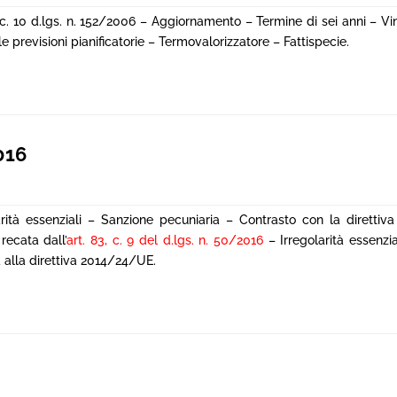
, c. 10 d.lgs. n. 152/2006 – Aggiornamento – Termine di sei anni – Vin
e previsioni pianificatorie – Termovalorizzatore – Fattispecie.
016
arità essenziali – Sanzione pecuniaria – Contrasto con la diretti
recata dall’
art. 83, c. 9 del d.lgs. n. 50/2016
– Irregolarità essenzi
 alla direttiva 2014/24/UE.