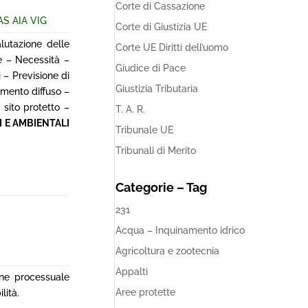
Corte di Cassazione
AS AIA VIG
Corte di Giustizia UE
lutazione delle
Corte UE Diritti dell’uomo
e – Necessità –
Giudice di Pace
– Previsione di
Giustizia Tributaria
amento diffuso –
 sito protetto –
T. A. R.
 E AMBIENTALI
Tribunale UE
Tribunali di Merito
Categorie – Tag
231
Acqua – Inquinamento idrico
Agricoltura e zootecnia
Appalti
ione processuale
Aree protette
lità.