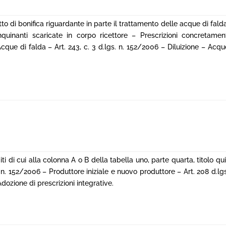
to di bonifica riguardante in parte il trattamento delle acque di falda
inanti scaricate in corpo ricettore – Prescrizioni concretament
 Acque di falda – Art. 243, c. 3 d.lgs. n. 152/2006 – Diluizione – Acq
ti di cui alla colonna A o B della tabella uno, parte quarta, titolo qui
s. n. 152/2006 – Produttore iniziale e nuovo produttore – Art. 208 d.lg
zione di prescrizioni integrative.