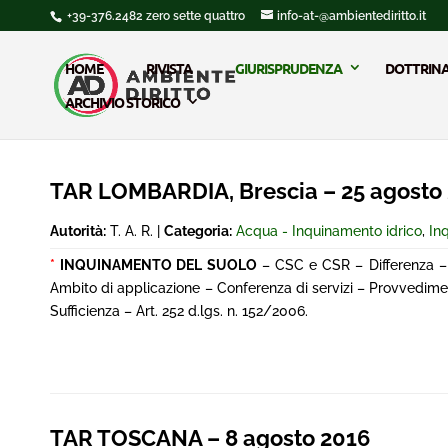
+39-376.2482 zero sette quattro
info-at-@ambientediritto.it
HOME
RIVISTA
GIURISPRUDENZA
DOTTRIN
ARCHIVIO STORICO
TAR LOMBARDIA, Brescia – 25 agosto
Autorità:
T. A. R. |
Categoria:
Acqua - Inquinamento idrico
,
In
*
INQUINAMENTO DEL SUOLO
– CSC e CSR – Differenza 
Ambito di applicazione – Conferenza di servizi – Provvedime
Sufficienza – Art. 252 d.lgs. n. 152/2006.
TAR TOSCANA – 8 agosto 2016