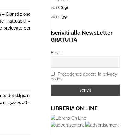
2018
(69)
 – Giurisdizione
2017
(39)
e inattuabili –
ue prelevate per
Iscriviti alla NewsLetter
GRATUITA
Email
Procedendo accetti la privacy
policy
nto del d.lgs. n.
s. n. 152/2006 –
LIBRERIA ON LINE